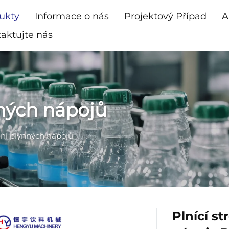
ukty
Informace o nás
Projektový Případ
A
aktujte nás
nných nápojů
ění plynných nápojů
Plnící s