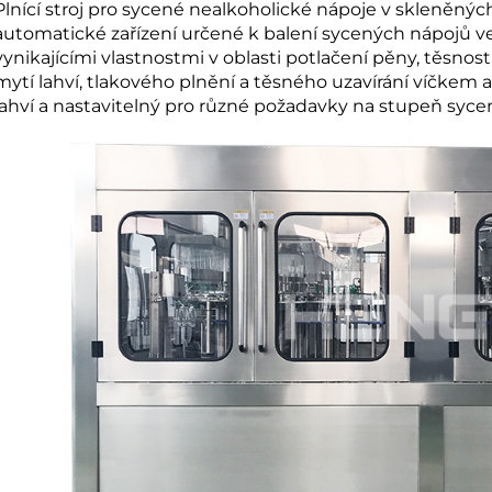
Plnící stroj pro sycené nealkoholické nápoje v skleněný
automatické zařízení určené k balení sycených nápojů ve
vynikajícími vlastnostmi v oblasti potlačení pěny, těsno
mytí lahví, tlakového plnění a těsného uzavírání víčkem
lahví a nastavitelný pro různé požadavky na stupeň sycen