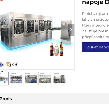
nápoje 
Plnící stroj p
lahvích je aut
který integruje
Zajišťuje přesn
přizpůsobiteln
Získat nabí
Popis