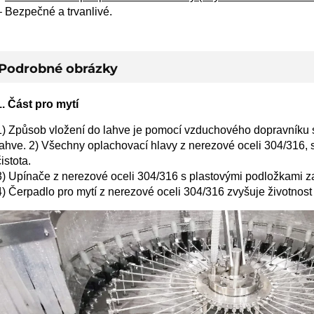
– Bezpečné a trvanlivé.
Podrobné obrázky
1. Část pro mytí
1) Způsob vložení do lahve je pomocí vzduchového dopravníku 
lahve.
2) Všechny oplachovací hlavy z nerezové oceli 304/316, stř
čistota.
3) Upínače z nerezové oceli 304/316 s plastovými podložkami za
4) Čerpadlo pro mytí z nerezové oceli 304/316 zvyšuje životnost 