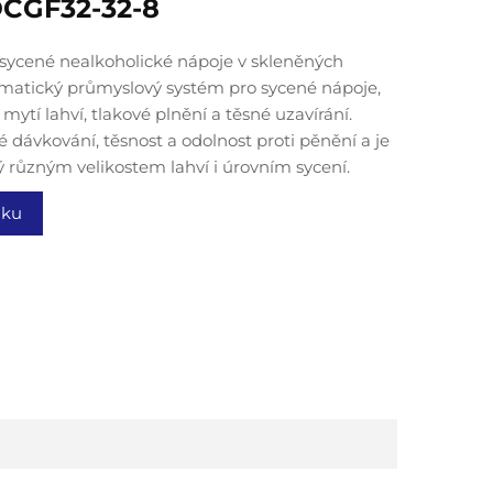
DCGF32-32-8
ro sycené nealkoholické nápoje v skleněných
omatický průmyslový systém pro sycené nápoje,
 mytí lahví, tlakové plnění a těsné uzavírání.
é dávkování, těsnost a odolnost proti pěnění a je
ý různým velikostem lahví i úrovním sycení.
dku