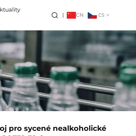
ktuality
CN
|
CS
troj pro sycené nealkoholické