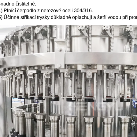
snadno čistitelné.
4) Plnící čerpadlo z nerezové oceli 304/316.
5) Účinné stříkací trysky důkladně oplachují a šetří vodou při pr