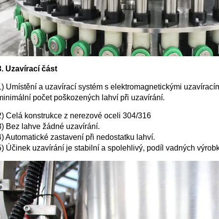
3. Uzavírací část
1) Umístění a uzavírací systém s elektromagnetickými uzavíracím
minimální počet poškozených lahví při uzavírání.
2) Celá konstrukce z nerezové oceli 304/316
3) Bez lahve žádné uzavírání.
4) Automatické zastavení při nedostatku lahví.
5) Účinek uzavírání je stabilní a spolehlivý, podíl vadných výrob