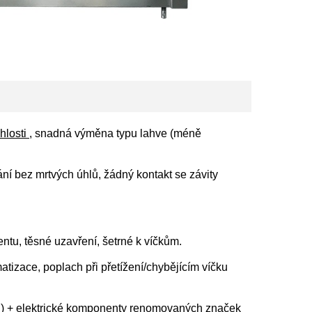
hlosti
, snadná výměna typu lahve (méně
ní bez mrtvých úhlů, žádný kontakt se závity
tu, těsné uzavření, šetrné k víčkům.
tizace, poplach při přetížení/chybějícím víčku
dou) + elektrické komponenty renomovaných značek