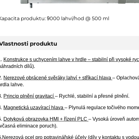
Kapacita produktu:
000 lahví/hod @ 500 ml
9
Vlastnosti produktu
1.
Konstrukce s uchycením lahve v hrdle – stabilní při vysoké ryc
náhradních dílů).
2.
Nerezové obrácené svěráky lahví + stříkací hlava
– Oplachová
hrdla lahve.
3.
Princip plnění gravitací
– Rychlé, stabilní a přesné plnění.
4.
Magnetická uzavírací hlava
– Plynulá regulace točivého momen
5.
Dotyková obrazovka HMI + řízení PLC
– Vysoká úroveň automa
(včasná eliminace poruch).
6.
Nerezová ocel pro potravinářské účely (díly v kontaktu s vo