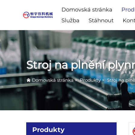
Domovská stránka
Prod
Služba
Stáhnout
Kont
Stroj na plnění ply
Domovská stránka
>
Produkty
>
Stroj na pln
Produkty