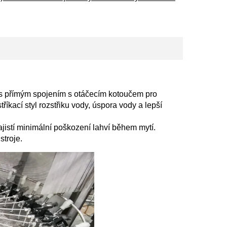
s přímým spojením s otáčecím kotoučem pro
íkací styl rozstřiku vody, úspora vody a lepší
jistí minimální poškození lahví během mytí.
stroje.