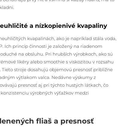
kladni.
euhličité a nízkopienivé kvapaliny
neuhličitých kvapalinách, ako je napríklad stála voda,
cP. Ich princíp činnosti je založený na riadenom
oduché na obsluhu. Pri hrubších výrobkoch, ako sú
rémové likéry alebo smoothie s viskozitou v rozsahu
. Tieto stroje dosahujú objemovú presnosť približne
kladným výtlakom valca. Nedávne výskumy z
vávajú presnosť aj pri týchto hustých látkach, čo
 konzistenciu výrobných výťažkov medzi
lenených fliaš a presnosť