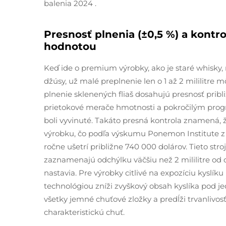
balenia 2024
.
Presnosť plnenia (±0,5 %) a kontr
hodnotou
Keď ide o premium výrobky, ako je staré whisky
džúsy, už malé preplnenie len o 1 až 2 mililitr
plnenie sklenených fliaš dosahujú presnosť pribl
prietokové merače hmotnosti a pokročilým progr
boli vyvinuté. Takáto presná kontrola znamen
výrobku, čo podľa výskumu Ponemon Institute z 
ročne ušetrí približne 740 000 dolárov. Tieto str
zaznamenajú odchýlku väčšiu než 2 mililitre od 
nastavia. Pre výrobky citlivé na expozíciu kyslí
technológiou zníži zvyškový obsah kyslíka pod j
všetky jemné chuťové zložky a predĺži trvanlivos
charakteristickú chuť.