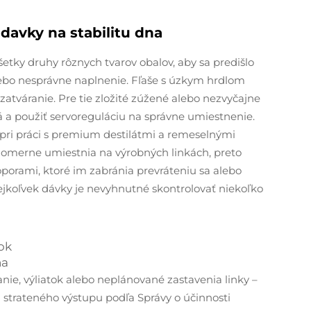
adavky na stabilitu dna
šetky druhy rôznych tvarov obalov, aby sa predišlo
lebo nesprávne naplnenie. Fľaše s úzkym hrdlom
zatváranie. Pre tie zložité zúžené alebo nezvyčajne
á a použiť servoreguláciu na správne umiestnenie.
 pri práci s premium destilátmi a remeselnými
vnomerne umiestnia na výrobných linkách, preto
porami, ktoré im zabránia prevráteniu sa alebo
ejkoľvek dávky je nevyhnutné skontrolovať niekoľko
ok
na
ie, výliatok alebo neplánované zastavenia linky –
u strateného výstupu podľa
Správy o účinnosti