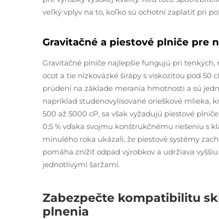
veľký vplyv na to, koľko sú ochotní zaplatiť pri po
Gravitačné a piestové plniče pre n
Gravitačné plniče najlepšie fungujú pri tenkých, 
ocot a tie nízkoväzké širápy s viskozitou pod 50 
prúdení na základe merania hmotnosti a sú jedn
napríklad studenovylisované orieškové mlieka, k
500 až 5000 cP, sa však vyžadujú piestové plniče
0,5 % vďaka svojmu konštrukčnému riešeniu s 
minulého roka ukázali, že piestové systémy zacho
pomáha znížiť odpad výrobkov a udržiava vyššiu
jednotlivými šaržami.
Zabezpečte kompatibilitu sk
plnenia