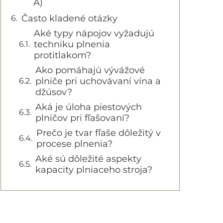
A)
Často kladené otázky
Aké typy nápojov vyžadujú
techniku plnenia
protitlakom?
Ako pomáhajú vývážové
plniče pri uchovávaní vína a
džúsov?
Aká je úloha piestových
plničov pri fľašovaní?
Prečo je tvar fľaše dôležitý v
procese plnenia?
Aké sú dôležité aspekty
kapacity plniaceho stroja?