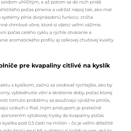
a oxidom uhličitým, a až potom sa do nich pridá
hličitého počas plnenia a udržať nápoj tak, ako mal
o systémy plnia dvojnásobnú funkciu: znížia
emné chmlové vône, ktoré si všetci veľmi vážime.
ovní počas celého cyklu a rýchle otváranie a
nie aromatického profilu aj celkovej chuťovej kvality
niče pre kvapaliny citlivé na kyslík
aktu s kyslíkom, začnú sa oxidovať rýchlejšie, ako by
kvrny, vyblednutie vôní a skrátenie doby, počas ktorej
proti tomuto problému sa používajú vývážne plniče,
ajú vzduch z fliaš. Iným prístupom je pretečné
ík ponorením výtokovej trysky do kvapaliny počas
yslíka pod 0,5 častí na milión – čo je veľmi dôležité
lia ochutnajú prvý hlt a všimnú si každý nuans, má to