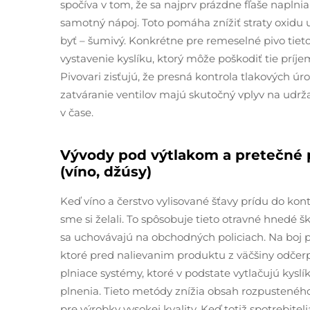
spočíva v tom, že sa najprv prázdne fľaše naplni
samotný nápoj. Toto pomáha znížiť straty oxidu u
byť – šumivý. Konkrétne pre remeselné pivo tiet
vystavenie kyslíku, ktorý môže poškodiť tie príj
Pivovari zisťujú, že presná kontrola tlakových úr
zatváranie ventilov majú skutočný vplyv na udrža
v čase.
Vývody pod výtlakom a pretečné pl
(víno, džúsy)
Keď víno a čerstvo vylisované šťavy prídu do kont
sme si želali. To spôsobuje tieto otravné hnedé š
sa uchovávajú na obchodných policiach. Na boj 
ktoré pred nalievanim produktu z väčšiny odčerp
plniace systémy, ktoré v podstate vytlačujú kysl
plnenia. Tieto metódy znížia obsah rozpusteného k
pre výrobky vysokej kvality. Keď totiž spotrebite