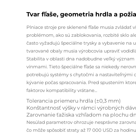
Tvar fľaše, geometria hrdla a poži
Plniace stroje pre sklenené fľaše musia zvládať v
problémom, ako sú zablokovania, rozbité sklo a
často vyžadujú špeciálne trysky a vybavenie na u
tvarované obaly musia výrobcovia upraviť vodidl
Stabilita v oblasti dna nadobudne veľký význam
vínmami. Tieto špeciálne fľaše sa niekedy nero
potrebujú systémy s chytočmi a nastaviteľnými o
kývanie počas spracovania. Pred spustením ktor
faktorov kompatibility vrátane...
Tolerancia priemeru hrdla (±0,3 mm)
Konštantnosť výšky v rámci výrobných dáv
Zarovnanie ťažiska vzhľadom na plochu d
Nesúlad parametrov ohrozuje nesprávne zarovnan
čo môže spôsobiť straty až 17 000 USD za hodin