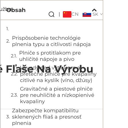
lužba
Obsah
CN
|
SK
Prispôsobenie technológie
plnenia typu a citlivosti nápoja
Plniče s protitlakom pre
uhličité nápoje a pivo
é Fľaše Na Výrobu
Vývody pod výtlakom a
pretečné plniče pre kvapaliny
citlivé na kyslík (víno, džúsy)
Gravitačné a piestové plniče
pre neuhličité a nízkopienivé
kvapaliny
Zabezpečte kompatibilitu
sklenených fliaš a presnosť
plnenia