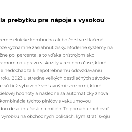
ola prebytku pre nápoje s vysokou
, remeselnícke kombucha alebo čerstvo stlačené
e môže významne zasiahnuť zisky. Moderné systémy na
ižne pol percenta, a to vďaka prístrojom ako
amom na úpravu viskozity v reálnom čase, ktoré
á, že nedochádza k nepotrebnému odovzdávaniu
roku 2023 u stredne veľkých destilačných závodov
oje sú tiež vybavené vestavnými senzormi, ktoré
cieľovej hodnoty a následne sa automaticky znova
ku kombinácia týchto plničov s vakuumovou
ednu desatinu časti na milión. To pomáha zachovať
ť výrobku na obchodných policách, kým stratí svoju