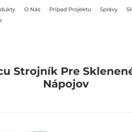
dukty
O Nás
Prípad Projektu
Správy
S
s
cu Strojník Pre Sklenen
Nápojov