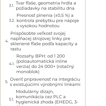
Tvar fľaše, geometria hrdla a
požiadavky na stabilitu dna
Presnosť plnenia (±0,5 %) a
kontrola prebytku pre nápoje
s vysokou hodnotou
Prispôsobte veľkosť svojej
napĺňacej strojovej linky pre
sklenené fľaše podľa kapacity a
rastu
Rozsahy BPH: od 1 200
(poloautomatická inline
verzia) do 24 000+ (rotačný
monoblok)
Overiť pripravenosť na integráciu
s existujúcimi výrobnými linkami
Modulárny dizajn,
komunikácia cez PLC a
hygienická zhoda (EHEDG, 3-