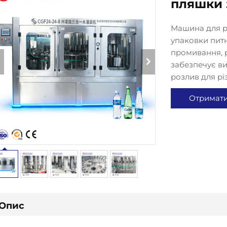
пляшки 
Машина для р
упаковки питн
промивання, 
забезпечує ви
розлив для рі
Отримат
розрахун
Опис