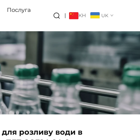
Послуга
КН
|
UK
для розливу води в