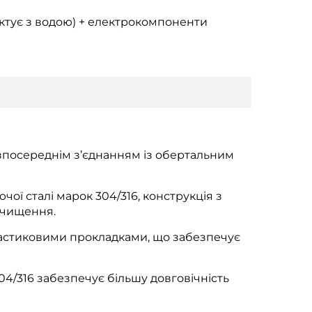
тактує з водою) + електрокомпоненти
езпосереднім з’єднанням із обертальним
чої сталі марок 304/316, конструкція з
очищення.
пластиковими прокладками, що забезпечує
04/316 забезпечує більшу довговічність