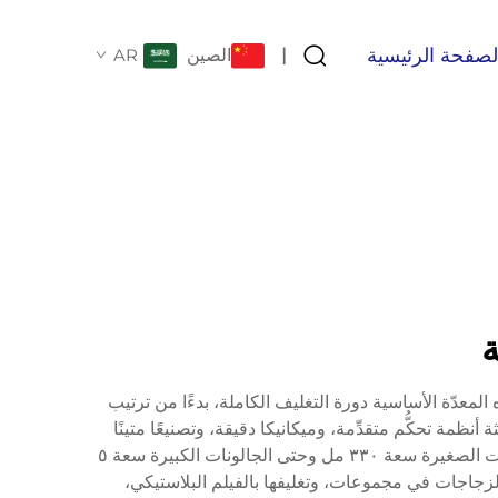
لصفحة الرئيسية
الصين
AR
|
ة
هذه المعدّة الأساسية دورة التغليف الكاملة، بدءًا من ترتيب
نظمة تحكُّم متقدِّمة، وميكانيكا دقيقة، وتصنيعًا متينًا
لضمان أداءٍ ثابتٍ في بيئات الإنتاج عالي الحجم. كما ت accommodates هذه الآلات أحجام زجاجات متنوِّعة، تتراوح بين الحاويات الصغيرة سعة ٣٣٠ مل وحتى الجالونات الكبيرة سعة ٥
لزجاجات في مجموعات، وتغليفها بالفيلم البلاستيكي،