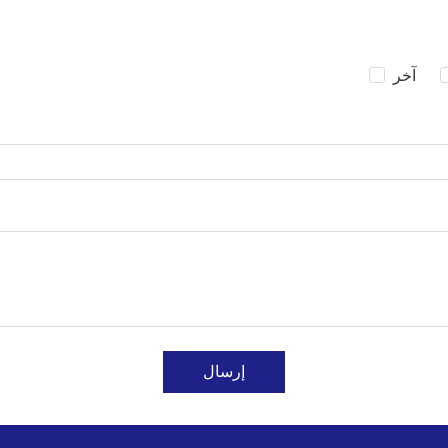
آخر
إرسال