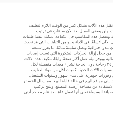
تقلل هذه الآلات بشكل كبير من الوقت اللازم لتغليف
ات. ولن يقضي العمال بعد الآن ساعاتٍ في ترتيب
فة. وبفضل هذه المكاسب في الكفاءة، يمكنك تنفيذ طلبات
لآلي اتساقًا في الأداء يخلو من التباينات التي قد تحدث
 تبدو احترافيةً وتصل سليمةً تمامًا، ما يعزز سمعة
مل من خلال إزالة الحركات المتكررة التي تسبب إصابات
ية ويوفر بيئة عمل أكثر صحةً. رابعًا، تتكيف هذه الآلات
بسهولة مع تشكيلات تغليف مختلفة، ما يمكنكم من عرض أحجام تعبئة متنوعة مثل العلب المكوّنة من ٦ زجاجات أو ١٢ زجاجة أو ٢٤ زجاجة دون الحاجة لشراء معدات منفصلة لكل
تستهلك الآلات الحديثة كميات أقل من مواد التغليف
قّق وفورات جوهرية على مدى شهور وسنوات التشغيل.
 إلى مواقع البيع في حالة قابلة للبيع، مما يقلل الخسائر
ن الاستفادة من مساحة أرضية المصنع، ويتيح تركيب
يانة البسيطة تعني أنها تعمل عامًا بعد عام مع حد أدنى