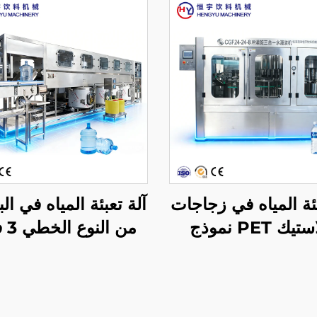
بئة المياه في زجاجات
آلة تعبئة المياه في ال
البلاستيك PET نموذج
CGF24-24-8
نموذج QGF900