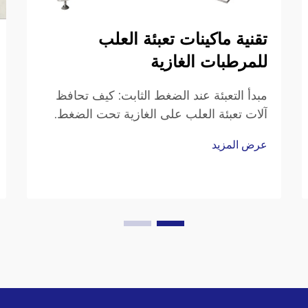
تقنية ماكينات تعبئة العلب
للمرطبات الغازية
مبدأ التعبئة عند الضغط الثابت: كيف تحافظ
آلات تعبئة العلب على الغازية تحت الضغط.
فيزياء ذوبانية ثاني أكسيد الكربون ولماذا يُعد
عرض المزيد
الضغط المعاكس أمراً لا غنى عنه. إن طريقة
ذوبان ثاني أكسيد الكربون في المشروبات
تتبع أساساً ما نسميه «قانون هنري»...