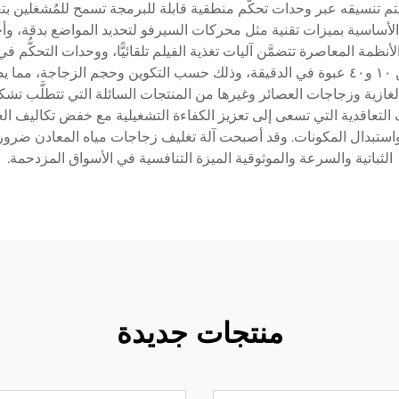
 يتم تنسيقه عبر وحدات تحكُّم منطقية قابلة للبرمجة تسمح للمُشغلين بتعد
 الأساسية بميزات تقنية مثل محركات السيرفو لتحديد المواضع بدقة، و
نظمة المعاصرة تتضمَّن آليات تغذية الفيلم تلقائيًّا، ووحدات التحكُّم ف
والمنتجات. وعادةً ما تعمل هذه الآلات بسرعات تتراوح بين ١٠ و٤٠ عبوة في الدقيقة، وذلك حسب 
ازية وزجاجات العصائر وغيرها من المنتجات السائلة التي تتطلَّب تشكيل
لتعاقدية التي تسعى إلى تعزيز الكفاءة التشغيلية مع خفض تكاليف العم
 واستبدال المكونات. وقد أصبحت آلة تغليف زجاجات مياه المعادن ضرورةً
الثباتية والسرعة والموثوقية الميزة التنافسية في الأسواق المزدحمة.
منتجات جديدة