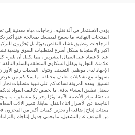
يؤدي الاستثمار في آلة تغليف زجاجات مياه معدنية إلى تحس
المنتجات النهائية، ما يسمح لمصنعك بمعالجة عددٍ أكبر ب
الزجاجات وتطبيق غشاء التقلص يدويًا، بل يُحرَّرون للتر
أكبر والاستجابة بشكل أسرع لمتطلبات السوق وتنمية نشاطك 
عند الاعتماد على العمال البشريين، مما يكفل أن تلتزم كل
علامتك التجارية ويقلل الشكاوى المتعلقة بالسلع التالفة.
الإجهاد لدى موظفي التغليف. وتتولى المعدات رفع الأوزان ا
تنسيق. وهذه المرونة تساعدكم على تلبية متطلبات تجار ال
بفضل تطبيق الغشاء بدقة، ما يخفض تكاليف المواد لديكم
سادسًا، توفر الأنظمة الآلية توتّرًا وحرارةً متسقين، ما ي
الناجمة عن الأضرار أثناء النقل. سابعًا، تتميز الآلات ال
معدات إنتاج إضافية أو تخزين كميات أكبر من المخزون في ن
من التوقف عن التشغيل، ما يحمي جدول إنتاجك والتزامات