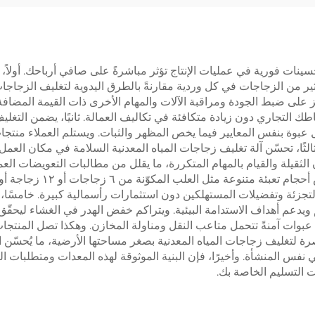
ينات فورية في عمليات الإنتاج تؤثر مباشرةً على صافي أرباحك. أولاً، 
كثير من الزجاجات في كل وردية مقارنةً بالطرق اليدوية لتغليف الزجاج
كيز على ضبط الجودة ومراقبة الآلات والمهام الأخرى ذات القيمة المضا
التجاري دون زيادة متكافئة في تكاليف العمالة. ثانيًا، يضمن التغليف ا
 عبوة بنفس المعايير فيما يخص المظهر والثبات. ويستلم العملاء منتجاتٍ
 ثالثًا، تحسّن آلة تغليف زجاجات المياه المعدنية السلامة في مكان الع
لثقيلة والقيام بالمهام المتكررة، ما يقلل من مطالبات التعويضات العمال
تجزئة وتفضيلات المستهلكين دون استثمارات رأسمالية كبيرة. خامسًا، 
 ويدعم أهداف الاستدامة البيئية. ويتراكم خفض الهدر في الغشاء ليح
نتج عبوات آمنةً تتحمل متاعب النقل ومناولة المخازن. وهكذا تصل المنتجات
معاصرة لتغليف زجاجات المياه المعدنية بصغر مساحتها الأرضية، ما يُحسّ
فس المنشأة. وأخيرًا، فإن البنية الموثوقة لهذه المعدات ومتطلبات الص
 التسليم الخاصة بك.