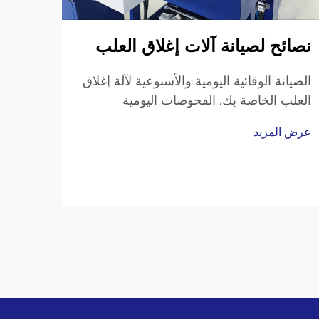
نصائح لصيانة آلات إغلاق العلب
الصيانة الوقائية اليومية والأسبوعية لآلة إغلاق
تقني
العلب الخاصة بك. الفحوصات اليومية
الأساسية: شد الحزام، ومحاذاة شريط
كيف تُ
عرض المزيد
الإغلاق، ونظافة رأس الشريط اللاصق. إن
إغلاق 
البدء بكل وردية بفحص سريع لشد الحزام
محركا
يُحدث فرقًا كبيرًا. فإذا كانت الحزام...
عرض ا
الراج
الحدي
مستويا