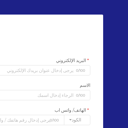
البريد الإلكتروني
0/100
الاسم
0/100
الهاتف/ واتس اب
الكود
0/100