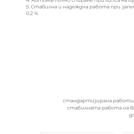
4. Автоматично спиране при липса на б
5. Стабилна и надеждна работа при зап
0,2 %.
стандартизирана работилн
стабилната работа на в
д