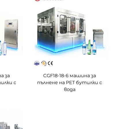
а за
CGF18-18-6 машина за
илки с
пълнене на PET бутилки с
вода