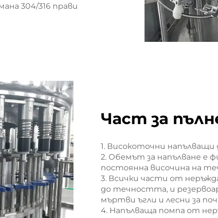
ана 304/316 прави
Част за пълн
1. Високоточни напълващи 
2. Обемът за напълване е 
постоянна височина на те
3. Всички части от неръжд
до течността, и резервоар
мъртви ъгли и лесни за по
4. Напълваща помпа от нер