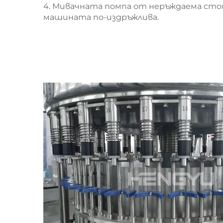
4. Мивачната помпа от неръждаема стом
машината по-издръжлива.