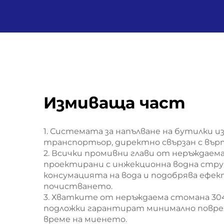
Измиваща част
1. Системата за напълване на бутилки и
транспортьор, директно свързан с върт
2. Всички промивни глави от неръждаема
проектирани с инжекционна водна струя
консумацията на вода и подобрява ефе
почистването.
3. Хватките от неръждаема стомана 304
подложки гарантират минимално повре
време на миенето.