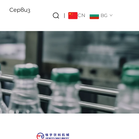
и
Сервиз
CN
|
BG