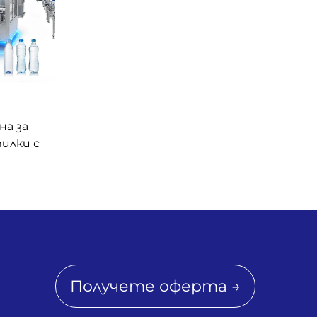
на за
илки с
Получете оферта →