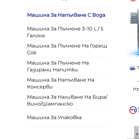
Машина За Напълване С Вода
Машина За Пълнене 3–10 L / 5
Галона
Машина За Пълнене На Горещ
Сок
Машина За Пълнене На
Газирани Напитки
Машина За Напълване На
Консерви
пъ
Машина За Наливане На Бира/
Вино/Шампанско
Машина За Упаковка