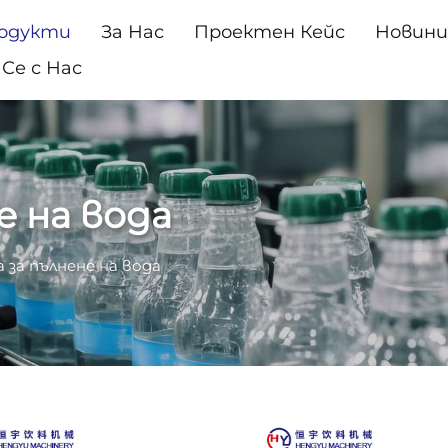
одукти
За Нас
Проектен Кейс
Новин
Се с Нас
е на вода
за пълнене на вода