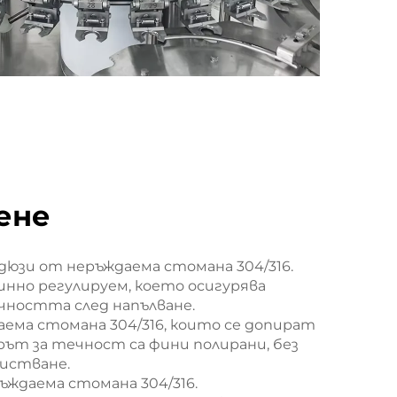
ене
дюзи от неръждаема стомана 304/316.
финно регулируем, което осигурява
чността след напълване.
аема стомана 304/316, които се допират
ът за течност са фини полирани, без
чистване.
ъждаема стомана 304/316.