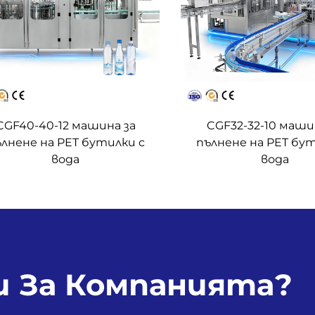
CGF40-40-12 машина за
CGF32-32-10 маши
лнене на PET бутилки с
пълнене на PET бут
вода
вода
 За Компанията?