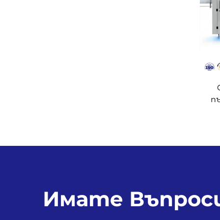
пъ
Имате Въпроси