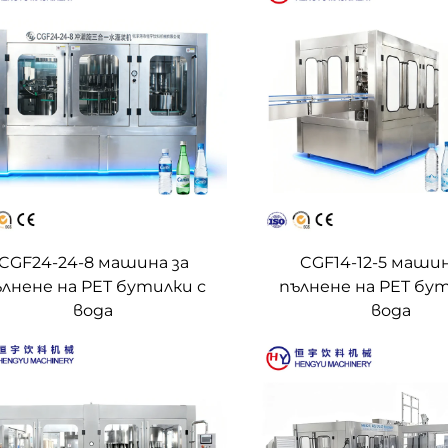
CGF24-24-8 машина за
CGF14-12-5 машин
лнене на PET бутилки с
пълнене на PET бут
вода
вода