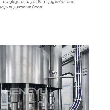
ащи дюзи осигуряват задълбочено
нсумацията на вода.