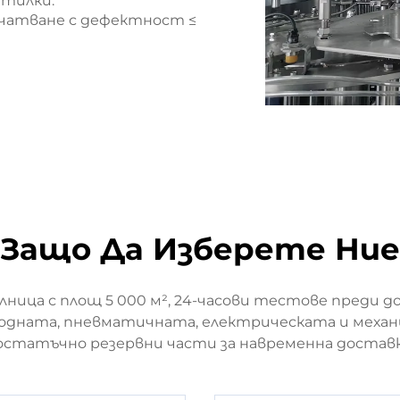
утилки.
ечатване с дефектност ≤
Защо Да Изберете Ние
ица с площ 5 000 м², 24-часови тестове преди дос
одната, пневматичната, електрическата и механ
остатъчно резервни части за навременна доставк