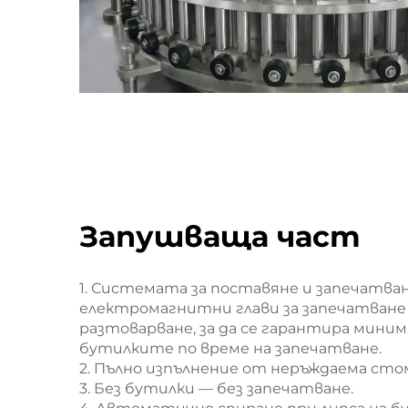
Запушваща част
1. Системата за поставяне и запечатван
електромагнитни глави за запечатване 
разтоварване, за да се гарантира мини
бутилките по време на запечатване.
2. Пълно изпълнение от неръждаема стом
3. Без бутилки — без запечатване.