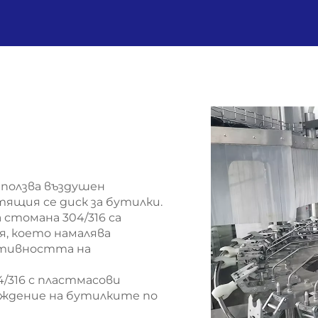
зползва въздушен
ящия се диск за бутилки.
 стомана 304/316 са
, което намалява
ктивността на
/316 с пластмасови
ждение на бутилките по