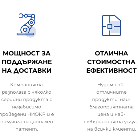
МОЩНОСТ ЗА
ОТЛИЧНА
ПОДДЪРЖАНЕ
СТОИМОСТНА
НА ДОСТАВКИ
ЕФЕКТИВНОСТ
Компанията
Нудим най-
разполага с няколко
отличните
серийни продукта с
продукти, най-
независимо
благоприятната
проведени НИОКР и е
цена и най-
получила национален
съвършенията услуг
патент.
на всички клиенти.