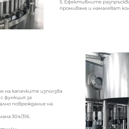
5. Ефективните разпръскв
промиване и намаляват ко
е на капачките използва
с функция за
мално повреждание на
ана 304/316.