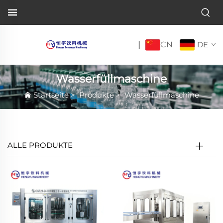
CN
|
DE
Wasserfüllmaschine
Startseite
>
Produkte
>
Wasserfüllmaschine
ALLE PRODUKTE