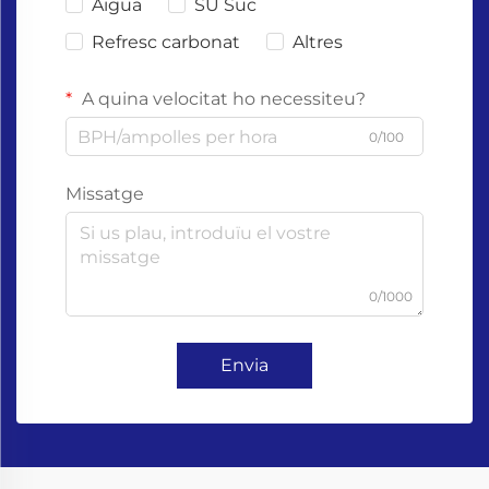
Aigua
SU Suc
Refresc carbonat
Altres
A quina velocitat ho necessiteu?
0/100
Missatge
0/1000
Envia