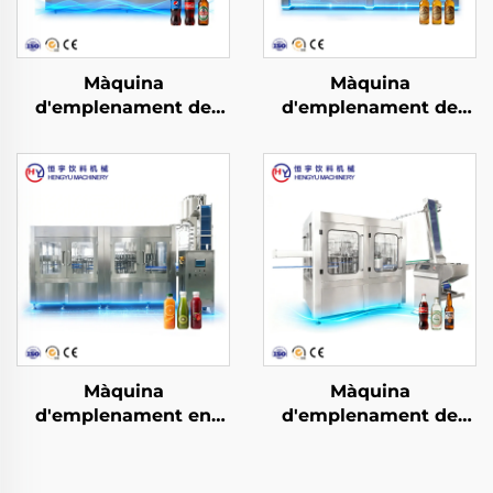
Màquina
Màquina
d'emplenament de
d'emplenament de
begudes refrescants
cervesa BCGF18-18-6
gasificades DCGF24-
24-6BHY
Màquina
Màquina
d'emplenament en
d'emplenament de
calent de sucos i te en
begudes refrescants
botelles PET RCGF40-
gasificades DCGF18-18-
40-10
6