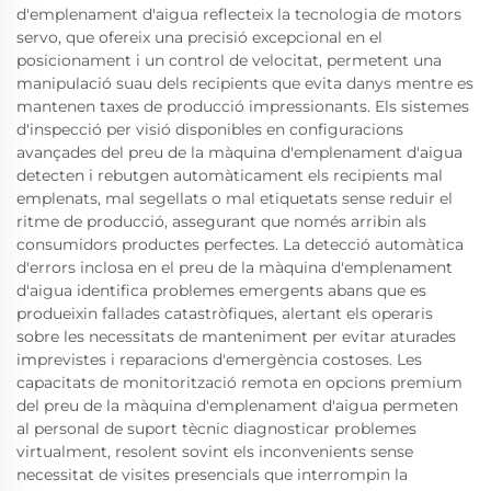
d'emplenament d'aigua reflecteix la tecnologia de motors
servo, que ofereix una precisió excepcional en el
posicionament i un control de velocitat, permetent una
manipulació suau dels recipients que evita danys mentre es
mantenen taxes de producció impressionants. Els sistemes
d'inspecció per visió disponibles en configuracions
avançades del preu de la màquina d'emplenament d'aigua
detecten i rebutgen automàticament els recipients mal
emplenats, mal segellats o mal etiquetats sense reduir el
ritme de producció, assegurant que només arribin als
consumidors productes perfectes. La detecció automàtica
d'errors inclosa en el preu de la màquina d'emplenament
d'aigua identifica problemes emergents abans que es
produeixin fallades catastròfiques, alertant els operaris
sobre les necessitats de manteniment per evitar aturades
imprevistes i reparacions d'emergència costoses. Les
capacitats de monitorització remota en opcions premium
del preu de la màquina d'emplenament d'aigua permeten
al personal de suport tècnic diagnosticar problemes
virtualment, resolent sovint els inconvenients sense
necessitat de visites presencials que interrompin la