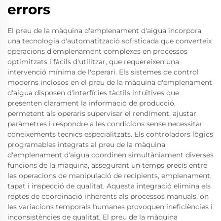
errors
El preu de la màquina d'emplenament d'aigua incorpora
una tecnologia d'automatització sofisticada que converteix
operacions d'emplenament complexes en processos
optimitzats i fàcils d'utilitzar, que requereixen una
intervenció mínima de l'operari. Els sistemes de control
moderns inclosos en el preu de la màquina d'emplenament
d'aigua disposen d'interfícies tàctils intuïtives que
presenten clarament la informació de producció,
permetent als operaris supervisar el rendiment, ajustar
paràmetres i respondre a les condicions sense necessitar
coneixements tècnics especialitzats. Els controladors lògics
programables integrats al preu de la màquina
d'emplenament d'aigua coordinen simultàniament diverses
funcions de la màquina, assegurant un temps precís entre
les operacions de manipulació de recipients, emplenament,
tapat i inspecció de qualitat. Aquesta integració elimina els
reptes de coordinació inherents als processos manuals, on
les variacions temporals humanes provoquen ineficiències i
inconsistències de qualitat. El preu de la màquina