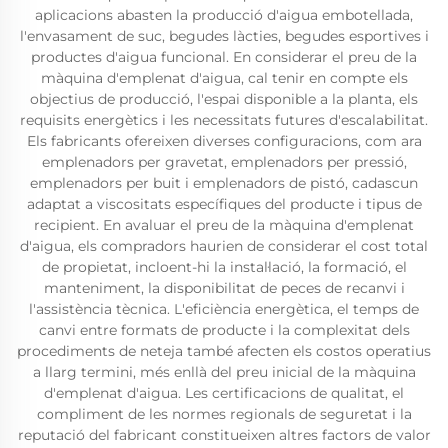
aplicacions abasten la producció d'aigua embotellada,
l'envasament de suc, begudes làcties, begudes esportives i
productes d'aigua funcional. En considerar el preu de la
màquina d'emplenat d'aigua, cal tenir en compte els
objectius de producció, l'espai disponible a la planta, els
requisits energètics i les necessitats futures d'escalabilitat.
Els fabricants ofereixen diverses configuracions, com ara
emplenadors per gravetat, emplenadors per pressió,
emplenadors per buit i emplenadors de pistó, cadascun
adaptat a viscositats específiques del producte i tipus de
recipient. En avaluar el preu de la màquina d'emplenat
d'aigua, els compradors haurien de considerar el cost total
de propietat, incloent-hi la instal·lació, la formació, el
manteniment, la disponibilitat de peces de recanvi i
l'assistència tècnica. L'eficiència energètica, el temps de
canvi entre formats de producte i la complexitat dels
procediments de neteja també afecten els costos operatius
a llarg termini, més enllà del preu inicial de la màquina
d'emplenat d'aigua. Les certificacions de qualitat, el
compliment de les normes regionals de seguretat i la
reputació del fabricant constitueixen altres factors de valor