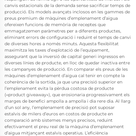
canvis estacionals de la demanda sense sacrificar temps de
producció. Els models avançats inclosos en les gammes de
preus premium de màquines d’emplenament d’aigua
ofereixen funcions de memòria de receptes que
emmagatzemen paràmetres per a diferents productes,
eliminant errors de configuració i reduint el temps de canvi
de diverses hores a només minuts. Aquesta flexibilitat
maximitza les taxes d’explotació de l’equipament,
assegurant que la inversió de capital generi ingressos en
diverses línies de producte, en lloc de quedar inactiva entre
les campanyes de producció. En comparar els preus de les
màquines d’emplenament d’aigua cal tenir en compte la
coherència de la sortida, ja que una precisió superior en
l’emplenament evita la pèrdua costosa de producte
(«product giveaway»), que erosionaria progressivament els
marges de benefici ampolla a ampolla i dia rere dia. Al llarg
d’un sol any, l’emplenament de precisió pot suposar
estalvis de milers d’euros en costos de producte en
comparació amb sistemes menys precisos, reduint
efectivament el preu real de la màquina d’emplenament
d’aigua mitjançant estalvis operatius. L’eficiència