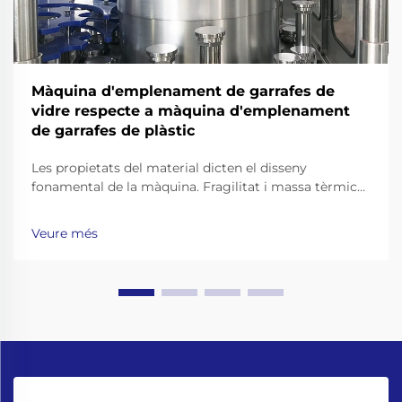
Màquina d'emplenament de garrafes de
vidre respecte a màquina d'emplenament
de garrafes de plàstic
Les propietats del material dicten el disseny
fonamental de la màquina. Fragilitat i massa tèrmica
del vidre: per què les màquines d’envasament de
botelles de vidre requereixen xassís reforçats, cintes
Veure més
transportadores amb amortiment de xocs i pinces de
manipulació de coll precises. Treballar amb botelles
de vidre significa anar més enllà...