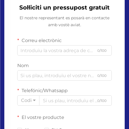
Sol·liciti un pressupost gratuït
El nostre representant es posarà en contacte
amb vostè aviat.
Correu electrònic
0/100
Nom
0/100
Telefónic/Whatsapp
Codi
0/100
El vostre producte