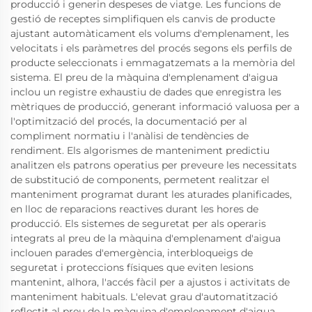
producció i generin despeses de viatge. Les funcions de
gestió de receptes simplifiquen els canvis de producte
ajustant automàticament els volums d'emplenament, les
velocitats i els paràmetres del procés segons els perfils de
producte seleccionats i emmagatzemats a la memòria del
sistema. El preu de la màquina d'emplenament d'aigua
inclou un registre exhaustiu de dades que enregistra les
mètriques de producció, generant informació valuosa per a
l'optimització del procés, la documentació per al
compliment normatiu i l'anàlisi de tendències de
rendiment. Els algorismes de manteniment predictiu
analitzen els patrons operatius per preveure les necessitats
de substitució de components, permetent realitzar el
manteniment programat durant les aturades planificades,
en lloc de reparacions reactives durant les hores de
producció. Els sistemes de seguretat per als operaris
integrats al preu de la màquina d'emplenament d'aigua
inclouen parades d'emergència, interbloqueigs de
seguretat i proteccions físiques que eviten lesions
mantenint, alhora, l'accés fàcil per a ajustos i activitats de
manteniment habituals. L'elevat grau d'automatització
reflectit al preu de la màquina d'emplenament d'aigua