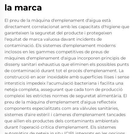
la marca
El preu de la màquina d'emplenament d'aigua està
directament correlacionat amb les capacitats d'higiene que
garanteixen la seguretat del producte i protegeixen
l'equitat de marca valuosa davant incidents de
contaminació. Els sistemes d'emplenament moderns
inclosos en les gammes competitives de preus de
màquines d'emplenament d'aigua incorporen principis de
disseny sanitari exhaustius que eliminen els possibles punts
de contaminació durant tot el procés d'emplenament. La
construcció en acer inoxidable amb superfícies llises i sense
intersticis impedeix l'acumulació bacteriana i facilita una
neteja completa, assegurant que cada torn de producció
compleixi les estrictes normes de seguretat alimentària. El
preu de la màquina d'emplenament d'aigua reflecteix
components especialitzats com ara vàlvules sanitàries,
sistemes d'aire estèril i càmeres d'emplenament tancades
que aïllen els productes dels contaminants ambientals
durant l'operació crítica d'emplenament. Els sistemes
automàtics de neteja in situ (CIP) integrats en les opcions