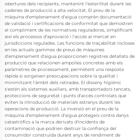
obertures dels recipients, mantenint l'esterilitat durant les
cadenes de producció a alta velocitat. El preu de la
màquina d'emplenament d'aigua comprèn documentació
de validació i certificacions de conformitat que demostren
el compliment de les normatives reguladores, simplificant
així els processos d'aprovació i l'accés al mercat en
jurisdiccions regulades. Les funcions de traçabilitat incloses
en les actuals gammes de preus de màquines
d'emplenament d'aigua proporcionen registres detallats de
producció que relacionen ampolles concretes amb els
paràmetres de processament, permetent una resposta
ràpida si sorgeixen preocupacions sobre la qualitat i
minimitzant l'àmbit dels retirades. El disseny higiènic
s'estén als sistemes auxiliars, amb transportadors tancats,
proteccions de seguretat i punts d'accés controlats que
eviten la introducció de materials estranys durant les
operacions de producció. La inversió en el preu de la
màquina d'emplenament d'aigua protegeix contra danys
catastròfics a la marca derivats d'incidents de
contaminació que podrien destruir la confiança del
consumidor construïda durant anys de rendiment de