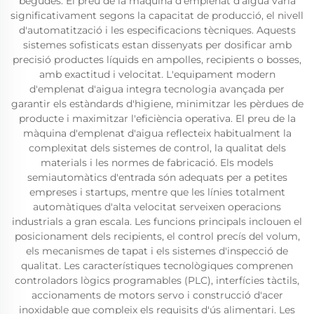
begudes. El preu de la màquina d'emplenat d'aigua varia
significativament segons la capacitat de producció, el nivell
d'automatització i les especificacions tècniques. Aquests
sistemes sofisticats estan dissenyats per dosificar amb
precisió productes líquids en ampolles, recipients o bosses,
amb exactitud i velocitat. L'equipament modern
d'emplenat d'aigua integra tecnologia avançada per
garantir els estàndards d'higiene, minimitzar les pèrdues de
producte i maximitzar l'eficiència operativa. El preu de la
màquina d'emplenat d'aigua reflecteix habitualment la
complexitat dels sistemes de control, la qualitat dels
materials i les normes de fabricació. Els models
semiautomàtics d'entrada són adequats per a petites
empreses i startups, mentre que les línies totalment
automàtiques d'alta velocitat serveixen operacions
industrials a gran escala. Les funcions principals inclouen el
posicionament dels recipients, el control precís del volum,
els mecanismes de tapat i els sistemes d'inspecció de
qualitat. Les característiques tecnològiques comprenen
controladors lògics programables (PLC), interfícies tàctils,
accionaments de motors servo i construcció d'acer
inoxidable que compleix els requisits d'ús alimentari. Les