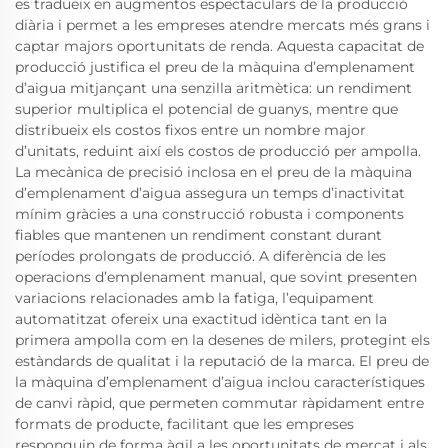
es tradueix en augmentos espectaculars de la producció
diària i permet a les empreses atendre mercats més grans i
captar majors oportunitats de renda. Aquesta capacitat de
producció justifica el preu de la màquina d’emplenament
d’aigua mitjançant una senzilla aritmètica: un rendiment
superior multiplica el potencial de guanys, mentre que
distribueix els costos fixos entre un nombre major
d’unitats, reduint així els costos de producció per ampolla.
La mecànica de precisió inclosa en el preu de la màquina
d’emplenament d’aigua assegura un temps d’inactivitat
mínim gràcies a una construcció robusta i components
fiables que mantenen un rendiment constant durant
períodes prolongats de producció. A diferència de les
operacions d’emplenament manual, que sovint presenten
variacions relacionades amb la fatiga, l’equipament
automatitzat ofereix una exactitud idèntica tant en la
primera ampolla com en la desenes de milers, protegint els
estàndards de qualitat i la reputació de la marca. El preu de
la màquina d’emplenament d’aigua inclou característiques
de canvi ràpid, que permeten commutar ràpidament entre
formats de producte, facilitant que les empreses
responguin de forma àgil a les oportunitats de mercat i als