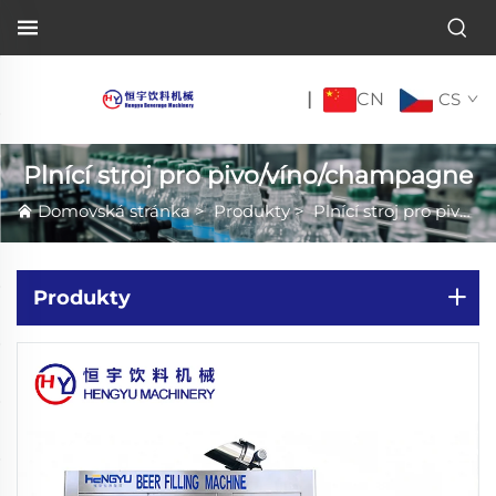
CN
|
CS
Plnící stroj pro pivo/víno/champagne
Domovská stránka
>
Produkty
>
Plnící stroj pro pivo/víno/champagne
Produkty