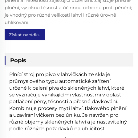
plnění a netěsností zajišťující uzavírání. Zajišťuje přesné
plnění, vysokou těsnost a účinnou ochranu proti pěnění;
je vhodný pro různé velikosti lahví i různé úrovně
uhlíkování.
Získat nabídku
Popis
Plnící stroj pro pivo v lahvičkách ze skla je
průmyslového typu automatické zařízení
určené k balení piva do skleněných lahví, které
se vyznačuje vynikajícími vlastnostmi v oblasti
potlačení pěny, těsnosti a přesné dávkování.
Kombinuje procesy mytí lahví, tlakového plnění
a uzavírání víčkem bez úniku. Je navržen pro
různé objemy skleněných lahví a je nastavitelný
podle různých požadavků na uhličitost.