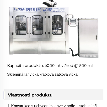
Kapacita produktu:
000 lahví/hod @ 500 ml
5
Skleněná lahvička/krátková zátková víčka
Vlastnosti produktu
1.
Konstrukce s uchycením lahve v hrdle – stabilní při