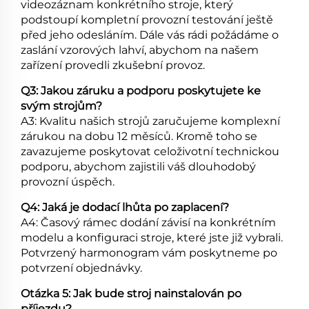
videozáznam konkrétního stroje, který
podstoupí kompletní provozní testování ještě
před jeho odesláním. Dále vás rádi požádáme o
zaslání vzorových lahví, abychom na našem
zařízení provedli zkušební provoz.
Q3: Jakou záruku a podporu poskytujete ke
svým strojům?
A3: Kvalitu našich strojů zaručujeme komplexní
zárukou na dobu 12 měsíců. Kromě toho se
zavazujeme poskytovat
celoživotní technickou
podporu, abychom zajistili váš dlouhodobý
provozní úspěch.
Q4: Jaká je dodací lhůta po zaplacení?
A4: Časový rámec dodání závisí na konkrétním
modelu a konfiguraci stroje, které jste již vybrali.
Potvrzený harmonogram vám poskytneme po
potvrzení objednávky.
Otázka 5: Jak bude stroj nainstalován po
příjezdu?