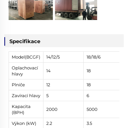
Specifikace
Model(BCGF)
14/12/5
18/18/6
Oplachovací
14
18
hlavy
Plniče
12
18
Zavírací hlavy
5
6
Kapacita
2000
5000
(BPH)
Výkon (kW)
2.2
3.5