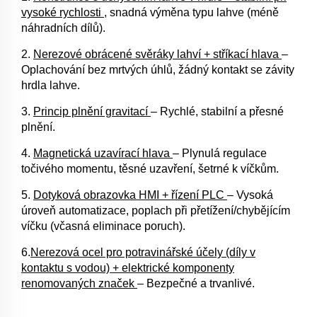
vysoké rychlosti
, snadná výměna typu lahve (méně
náhradních dílů).
2.
Nerezové obrácené svěráky lahví + stříkací hlava
–
Oplachování bez mrtvých úhlů, žádný kontakt se závity
hrdla lahve.
3.
Princip plnění gravitací
– Rychlé, stabilní a přesné
plnění.
4.
Magnetická uzavírací hlava
– Plynulá regulace
točivého momentu, těsné uzavření, šetrné k víčkům.
5.
Dotyková obrazovka HMI + řízení PLC
– Vysoká
úroveň automatizace, poplach při přetížení/chybějícím
víčku (včasná eliminace poruch).
6.
Nerezová ocel pro potravinářské účely (díly v
kontaktu s vodou) + elektrické komponenty
renomovaných značek
– Bezpečné a trvanlivé.