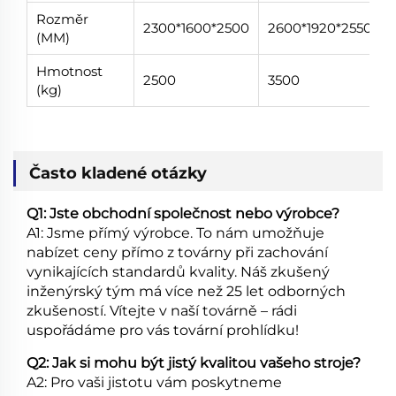
Rozměr
2300*1600*2500
2600*1920*2550
(MM)
Hmotnost
2500
3500
(kg)
Často kladené otázky
Q1: Jste obchodní společnost nebo výrobce?
A1: Jsme přímý výrobce. To nám umožňuje
nabízet ceny přímo z továrny při zachování
vynikajících standardů kvality. Náš zkušený
inženýrský tým má více než 25 let odborných
zkušeností. Vítejte v naší továrně – rádi
uspořádáme pro vás tovární prohlídku!
Q2: Jak si mohu být jistý kvalitou vašeho stroje?
A2: Pro vaši jistotu vám poskytneme