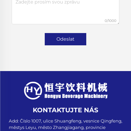
0/1000
Odeslat
KONTAKTUJTE NÁS
Add: Číslo 1007, ulice Shuangfeng, vesnice Qingfeng,
městys Leyu, město Zhangjiagang, provincie