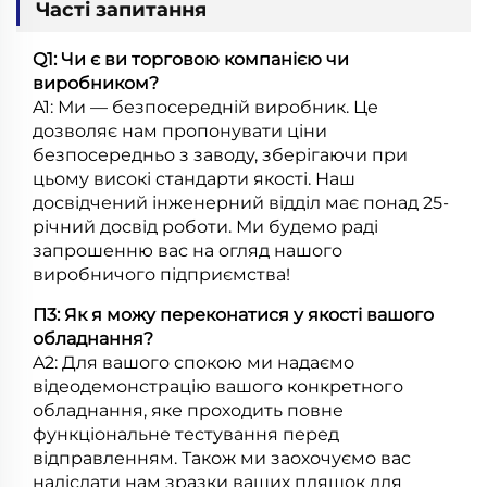
Часті запитання
Q1: Чи є ви торговою компанією чи
виробником?
A1: Ми — безпосередній виробник. Це
дозволяє нам пропонувати ціни
безпосередньо з заводу, зберігаючи при
цьому високі стандарти якості. Наш
досвідчений інженерний відділ має понад 25-
річний досвід роботи. Ми будемо раді
запрошенню вас на огляд нашого
виробничого підприємства!
П3: Як я можу переконатися у якості вашого
обладнання?
A2: Для вашого спокою ми надаємо
відеодемонстрацію вашого конкретного
обладнання, яке проходить повне
функціональне тестування перед
відправленням. Також ми заохочуємо вас
надіслати нам зразки ваших пляшок для