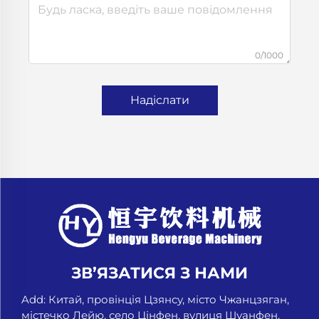
0/1000
Надіслати
ЗВ’ЯЗАТИСЯ З НАМИ
Add: Китай, провінція Цзянсу, місто Чжанцзяган,
містечко Лейю, село Цінфен, вулиця Шуанфен,