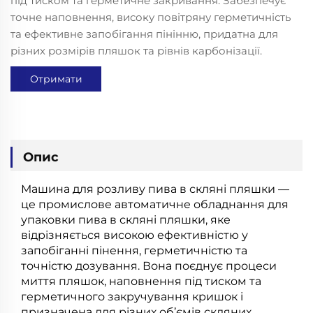
під тиском та герметичне закривання. Забезпечує
точне наповнення, високу повітряну герметичність
та ефективне запобігання пінінню, придатна для
різних розмірів пляшок та рівнів карбонізації.
Отримати
розрахунок
Опис
Машина для розливу пива в скляні пляшки —
це промислове автоматичне обладнання для
упаковки пива в скляні пляшки, яке
відрізняється високою ефективністю у
запобіганні пінення, герметичністю та
точністю дозування. Вона поєднує процеси
миття пляшок, наповнення під тиском та
герметичного закручування кришок і
призначена для різних об’ємів скляних