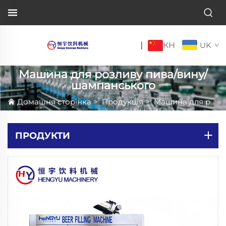
КН
|
UK
Машина для розливу пива/вину/
шампанського
Домашня сторінка
>
Продукція
>
Машина для розливу пива/вину/шампанського
ПРОДУКТИ