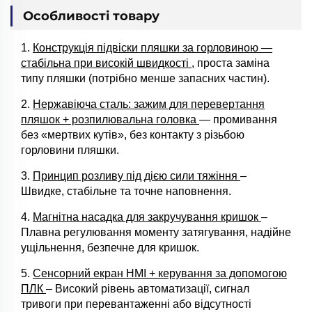
Особливості товару
1.
Конструкція підвіски пляшки за горловиною —
стабільна при високій швидкості
, проста заміна
типу пляшки (потрібно менше запасних частин).
2.
Нержавіюча сталь: зажим для перевертання
пляшок + розпилювальна головка
— промивання
без «мертвих кутів», без контакту з різьбою
горловини пляшки.
3.
Принцип розливу під дією сили тяжіння
–
Швидке, стабільне та точне наповнення.
4.
Магнітна насадка для закручування кришок
–
Плавна регулювання моменту затягування, надійне
ущільнення, безпечне для кришок.
5.
Сенсорний екран HMI + керування за допомогою
ПЛК
– Високий рівень автоматизації, сигнал
тривоги при перевантаженні або відсутності