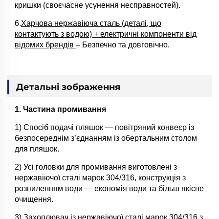
кришки (своєчасне усунення несправностей).
6.
Харчова нержавіюча сталь (деталі, що
контактують з водою) + електричні компоненти від
відомих брендів
– Безпечно та довговічно.
Детальні зображення
1. Частина промивання
1) Спосіб подачі пляшок — повітряний конвеєр із
безпосереднім з’єднанням із обертальним столом
для пляшок.
2) Усі головки для промивання виготовлені з
нержавіючої сталі марок 304/316, конструкція з
розпиленням води — економія води та більш якісне
очищення.
3) Захоплювач із нержавіючої сталі марок 304/316 з