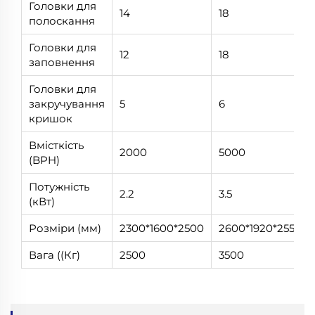
Головки для
14
18
полоскання
Головки для
12
18
заповнення
Головки для
закручування
5
6
кришок
Вмісткість
2000
5000
(BPH)
Потужність
2.2
3.5
(кВт)
Розміри (мм)
2300*1600*2500
2600*1920*2550
Вага ((Кг)
2500
3500