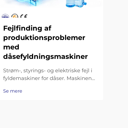
Vej
ve
då
Fejlfinding af
produktionsproblemer
Dag
med
vedl
dåsefyldningsmaskiner
dås
Se 
dag
Strøm-, styrings- og elektriske fejl i
just
fyldemaskiner for dåser. Maskinen
reng
tænder ikke: kontrol af
hver
Se mere
hovedstrømforsyning, sikringer og
rem
nødstopkreds. Hvis fyldemaskinen
rem
for dåser slet ikke starter, er det
første, man skal gøre, at kontrollere,
om hovedstrømforsyningen…