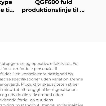
type
QGF600 fuld
e til
produktionslinje til 3-
e
i-1 fyllemaskine for
vand i dunke
atopgørelse og operative effektivitet. For
 for at omfordele personale til
 falder. Den konsekvente hastighed og
ræcise specifikationer uden variation. Denne
 mærkeværdi. Produktionskapaciteten stiger
i minuttet afhængigt af konfigurationen.
slen og udvide din virksomhed uden
evisende fordel, da nutidens
styring og standby-tilstande under inaktive