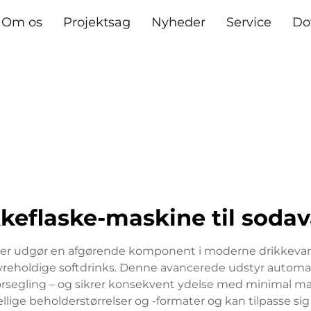
Om os
Projektsag
Nyheder
Service
Do
keflaske-maskine til soda
ker udgør en afgørende komponent i moderne drikkevarepr
syreholdige softdrinks. Denne avancerede udstyr automa
forsegling – og sikrer konsekvent ydelse med minimal m
ige beholderstørrelser og -formater og kan tilpasse sig