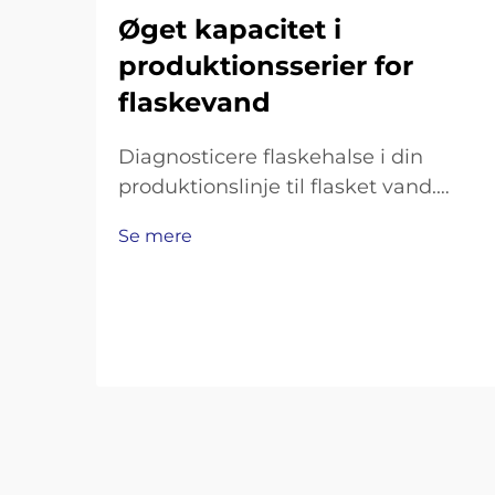
Øget kapacitet i
produktionsserier for
flaskevand
Diagnosticere flaskehalse i din
produktionslinje til flasket vand.
Måling af
Se mere
gennemløbsmængdeunderskud:
Flaskningshastighed, skiftetid og
OEE-analyse. For at få overblik over,
hvor produktionen falder kort, skal
du se på tre
nøglepræstationsindikatorer. Start
med at sammenligne…