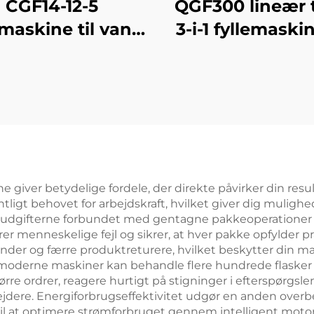
CGF14-12-5
QGF300 lineær 
emaskine til vand
3-i-1 fyllemaskin
i PET-flasker
vand i dunk
giver betydelige fordele, der direkte påvirker din result
igt behovet for arbejdskraft, hvilket giver dig mulighed
ønudgifterne forbundet med gentagne pakkeoperationer
r menneskelige fejl og sikrer, at hver pakke opfylder p
a kunder og færre produktreturere, hvilket beskytter din
t moderne maskiner kan behandle flere hundrede flasker 
ørre ordrer, reagere hurtigt på stigninger i efterspørg
bejdere. Energiforbrugseffektivitet udgør en anden overb
l at optimere strømforbruget gennem intelligent motor