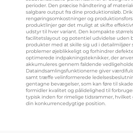
perioder. Den præcise håndtering af materia
salgbare output fra dine produktionsløb. Dr
rengøringsomkostninger og produktionsforsink
produktlinjer gør det muligt at skifte effekt
udstyr til hver variant. Den kompakte større
facilitetslayout og potentiel udvidelse uden
produkter med at skille sig ud i detailmiljøer
problemer øjeblikkeligt og forhindrer defekt
optimerede indpakningsteknikker, der anve
akkumuleres gennem faldende vedligeholdel
Dataindsamlingsfunktionerne giver værdifulde
samt træffe velinformerede ledelsesbeslutni
gentagne bevægelser, som kan føre til skade
formidler kvalitet og pålidelighed til forbr
typisk inden for rimelige tidsrammer, hvilket
din konkurrencedygtige position.