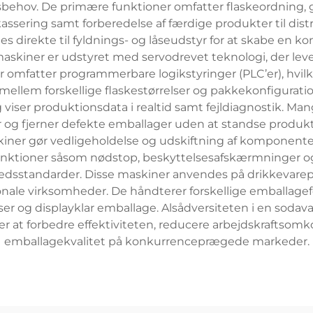
v. De primære funktioner omfatter flaskeordning, gr
kassering samt forberedelse af færdige produkter til distr
tes direkte til fyldnings- og låseudstyr for at skabe en k
askiner er udstyret med servodrevet teknologi, der lev
 omfatter programmerbare logikstyringer (PLC’er), hvilk
 mellem forskellige flaskestørrelser og pakkekonfigurat
og viser produktionsdata i realtid samt fejldiagnostik. 
r og fjerner defekte emballager uden at standse produk
ner gør vedligeholdelse og udskiftning af komponente
funktioner såsom nødstop, beskyttelsesafskærmninger og
hedsstandarder. Disse maskiner anvendes på drikkevareprod
nationale virksomheder. De håndterer forskellige emballa
er og displayklar emballage. Alsådversiteten i en sod
er at forbedre effektiviteten, reducere arbejdskraftso
emballagekvalitet på konkurrenceprægede markeder.