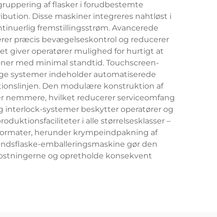
uppering af flasker i forudbestemte
ibution. Disse maskiner integreres nahtløst i
ontinuerlig fremstillingsstrøm. Avancerede
erer præcis bevægelseskontrol og reducerer
et giver operatører mulighed for hurtigt at
ioner med minimal standtid. Touchscreen-
Mange systemer indeholder automatiserede
tionslinjen. Den modulære konstruktion af
r nemmere, hvilket reducerer serviceomfang
 interlock-systemer beskytter operatører og
uktionsfaciliteter i alle størrelsesklasser –
geformater, herunder krympeindpakning af
avandsflaske-emballeringsmaskine gør den
mkostningerne og opretholde konsekvent