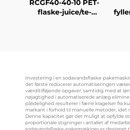
RCGF40-40-10 PET-
flaske-juice/te-
fyll
affyldningsmaskine
til varm påfyldning
Investering i en sodavandsflaske-pakemaskine 
det første reducerer automatiseringen væsentl
værditilføjende opgaver, samtidig med at l
nøjagtighed i automatiserede anlæg eliminere
pålidelighed resulterer i færre klagelser fr
markant i forhold til manuelle metoder, ide
Denne kapacitet gør det muligt at opfylde st
proportionale stigninger i antallet af medar
sodavandsflaske-pakemaskiner er designet ti