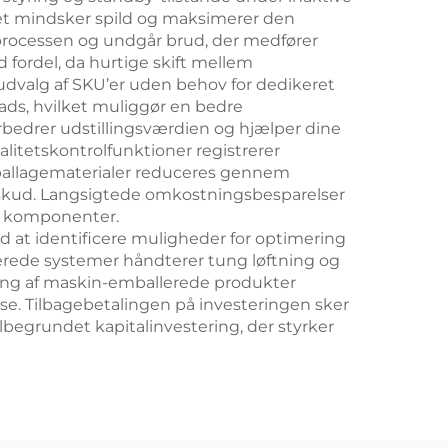
ket mindsker spild og maksimerer den
sprocessen og undgår brud, der medfører
fordel, da hurtige skift mellem
 udvalg af SKU’er uden behov for dedikeret
ads, hvilket muliggør en bedre
rbedrer udstillingsværdien og hjælper dine
alitetskontrolfunktioner registrerer
emballagematerialer reduceres gennem
skud. Langsigtede omkostningsbesparelser
e komponenter.
d at identificere muligheder for optimering
serede systemer håndterer tung løftning og
ning af maskin-emballerede produkter
lse. Tilbagebetalingen på investeringen sker
lbegrundet kapitalinvestering, der styrker