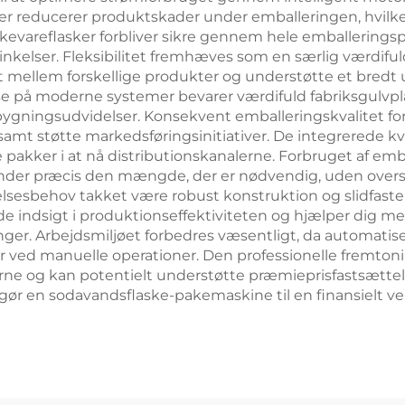
ler reducerer produktskader under emballeringen, hvil
ikkevareflasker forbliver sikre gennem hele emballering
elser. Fleksibilitet fremhæves som en særlig værdifuld 
ivt mellem forskellige produkter og understøtte et bredt
lse på moderne systemer bevarer værdifuld fabriksgulvpl
 bygningsudvidelser. Konsekvent emballeringskvalitet fo
 samt støtte markedsføringsinitiativer. De integrerede kv
e pakker i at nå distributionskanalerne. Forbruget af 
nder præcis den mængde, der er nødvendig, uden over
sesbehov takket være robust konstruktion og slidfast
 indsigt i produktionseffektiviteten og hjælper dig me
nger. Arbejdsmiljøet forbedres væsentligt, da automati
r ved manuelle operationer. Den professionelle fremto
ugerne og kan potentielt understøtte præmieprisfastsætte
 gør en sodavandsflaske-pakemaskine til en finansielt ve