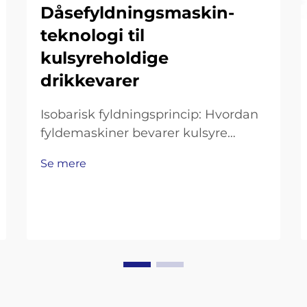
Dåsefyldningsmaskin-
teknologi til
kulsyreholdige
drikkevarer
Isobarisk fyldningsprincip: Hvordan
fyldemaskiner bevarer kulsyre
under tryk. Fysikken bag CO₂-
Se mere
opløselighed og hvorfor modtryk er
uundværligt. Den måde, hvorpå
kuldioxid opløses i drikke, følger i
grundtræk det, vi kalder Henrys lov…