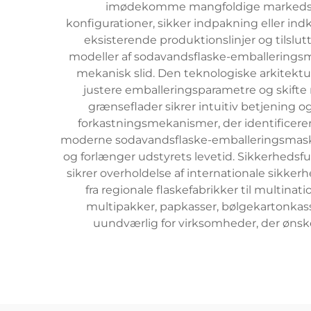
imødekomme mangfoldige markedsbeho
konfigurationer, sikker indpakning eller ind
eksisterende produktionslinjer og tilslut
modeller af sodavandsflaske-emballeringsm
mekanisk slid. Den teknologiske arkitektur
justere emballeringsparametre og skifte
grænseflader sikrer intuitiv betjening 
forkastningsmekanismer, der identificere
moderne sodavandsflaske-emballeringsmaski
og forlænger udstyrets levetid. Sikkerheds
sikrer overholdelse af internationale sikker
fra regionale flaskefabrikker til multi
multipakker, papkasser, bølgekartonkass
uundværlig for virksomheder, der ønsk