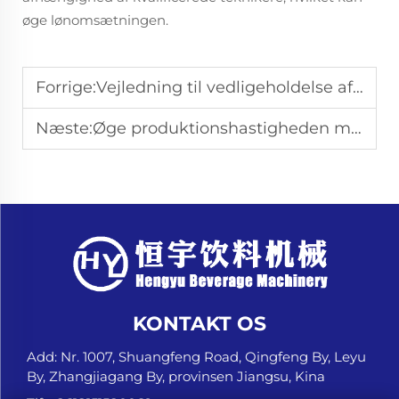
øge lønomsætningen.
Forrige:
Vejledning til vedligeholdelse af dåseforseglingsmaskine
Næste:
Øge produktionshastigheden med moderne dåseforseglingsmaskiner
KONTAKT OS
Add: Nr. 1007, Shuangfeng Road, Qingfeng By, Leyu
By, Zhangjiagang By, provinsen Jiangsu, Kina