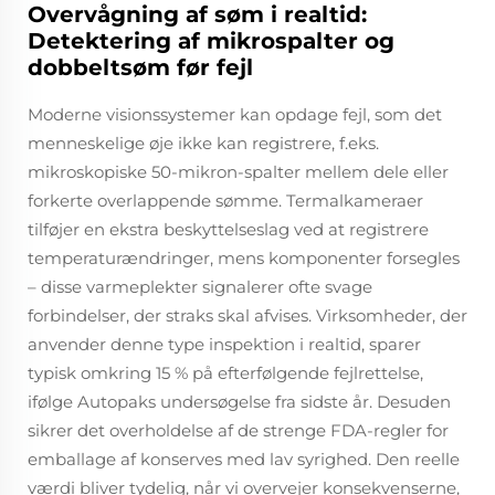
Overvågning af søm i realtid:
Detektering af mikrospalter og
dobbeltsøm før fejl
Moderne visionssystemer kan opdage fejl, som det
menneskelige øje ikke kan registrere, f.eks.
mikroskopiske 50-mikron-spalter mellem dele eller
forkerte overlappende sømme. Termalkameraer
tilføjer en ekstra beskyttelseslag ved at registrere
temperaturændringer, mens komponenter forsegles
– disse varmeplekter signalerer ofte svage
forbindelser, der straks skal afvises. Virksomheder, der
anvender denne type inspektion i realtid, sparer
typisk omkring 15 % på efterfølgende fejlrettelse,
ifølge Autopaks undersøgelse fra sidste år. Desuden
sikrer det overholdelse af de strenge FDA-regler for
emballage af konserves med lav syrighed. Den reelle
værdi bliver tydelig, når vi overvejer konsekvenserne,