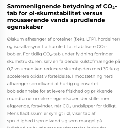
Sammenlignende betydning af CO₂-
tab for øl-skumstabilitet versus
mousserende vands sprudlende
egenskaber
Ølskum afhænger af proteiner (f.eks. LTP1, hordeiner)
og iso-alfa-syrer fra humle til at stabilisere CO₂-
bobler. For tidlig CO₂-tab under fyldning forringer
skumstrukturen: selv en faldende kulstofmængde på
0,2 volumen kan reducere skumhøjden med 30 % og
accelerere oxidativ forældelse. I modsætning hertil
afhænger sprudlvand af hurtig og ensartet
bobledannelse for at levere friskhed og prikkende
mundfornemmelse – egenskaber, der stille, men
afgørende, forsvinder, når CO₂ undslipper for tidligt.
Mens fladt skum er synligt i øl, viser tab af
sprudlighed i sprudlvand sig som mangel på