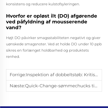
konsistens og reducere kulstofsyleringen.
Hvorfor er opløst ilt (DO) afgørende
ved påfyldning af mousserende
vand?
Højt DO påvirker smagsstabiliteten negativt og giver
uønskede smagsnoter. Ved at holde DO under 10 ppb
sikres en forlænget holdbarhed og produktets
renhed.
Forrige:
Inspektion af dobbeltstøb: Kritiske parametre for dåseforseglingens kvalitet
Næste:
Quick-Change-sømmechucks til multiformat-dåseproduktionslinjer