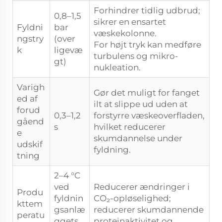
Forhindrer tidlig udbrud;
0,8–1,5
sikrer en ensartet
Fyldni
bar
væskekolonne.
ngstry
(over
For højt tryk kan medføre
k
ligevæ
turbulens og mikro-
gt)
nukleation.
Varigh
Gør det muligt for fanget
ed af
ilt at slippe ud uden at
forud
0,3–1,2
forstyrre væskeoverfladen,
gåend
s
hvilket reducerer
e
skumdannelse under
udskif
fyldning.
tning
2–4 °C
ved
Reducerer ændringer i
Produ
fyldnin
CO₂-opløselighed;
kttem
gsanlæ
reducerer skumdannende
peratu
ggets
proteinaktivitet og