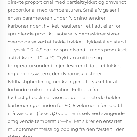
direkte proportional med partialtrykket og omvendt
proportional med temperaturen. Små afvigelser i
enten parameteren under fyldning ændrer
karboneringen, hvilket resulterer i et fladt eller for
sprudlende produkt. Isobare fyldemaskiner sikrer
overholdelse ved at holde trykket i fyldeskålen stabil
—typisk 3,0–4,5 bar for sprudlvand—mens produktet
aktivt køles til 2–4 °C. Tryktransmittere og
temperatursonder i linjen leverer data til et lukket
reguleringssystem, der dynamisk justerer
fyldhastigheden og nedkølingen af trykket for at
forhindre mikro-nukleation. Feltdata fra
højhastighedslinjer viser, at denne metode holder
karboneringen inden for ±0,15 volumen i forhold til
målværdien (f.eks. 3,0 volumen), selv ved svingende
omgivende temperatur—hvilket sikrer en ensartet
mundfornemmelse og bobling fra den første til den