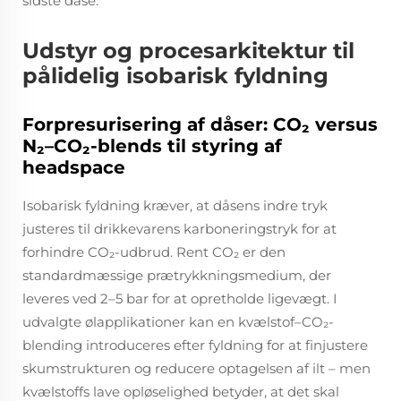
sidste dåse.
Udstyr og procesarkitektur til
pålidelig isobarisk fyldning
Forpresurisering af dåser: CO₂ versus
N₂–CO₂-blends til styring af
headspace
Isobarisk fyldning kræver, at dåsens indre tryk
justeres til drikkevarens karboneringstryk for at
forhindre CO₂-udbrud. Rent CO₂ er den
standardmæssige prætrykkningsmedium, der
leveres ved 2–5 bar for at opretholde ligevægt. I
udvalgte ølapplikationer kan en kvælstof–CO₂-
blending introduceres efter fyldning for at finjustere
skumstrukturen og reducere optagelsen af ilt – men
kvælstoffs lave opløselighed betyder, at det skal