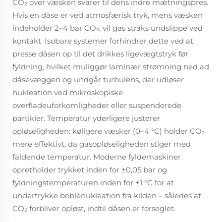
CO₂ over væsken svarer til dens indre mætningspres.
Hvis en dåse er ved atmosfærisk tryk, mens væsken
indeholder 2–4 bar CO₂, vil gas straks undslippe ved
kontakt. Isobare systemer forhindrer dette ved at
presse dåsen op til det drikkes ligevægtstryk
før
fyldning, hvilket muliggør laminær strømning ned ad
dåsevæggen og undgår turbulens, der udløser
nukleation ved mikroskopiske
overfladeuforkomligheder eller suspenderede
partikler. Temperatur yderligere justerer
opløseligheden: køligere væsker (0–4 °C) holder CO₂
mere effektivt, da gasopløseligheden stiger med
faldende temperatur. Moderne fyldemaskiner
opretholder trykket inden for ±0,05 bar og
fyldningstemperaturen inden for ±1 °C for at
undertrykke boblenukleation fra kilden – således at
CO₂ forbliver opløst, indtil dåsen er forseglet.