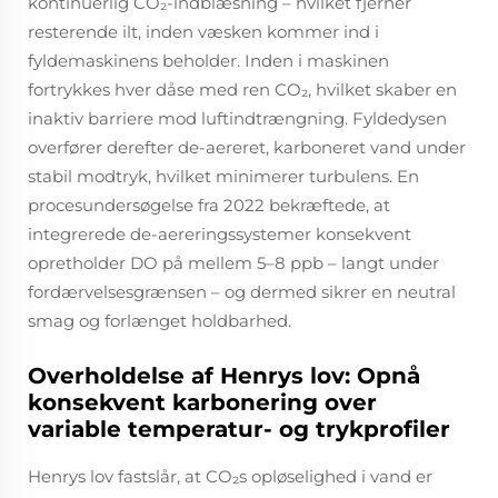
kontinuerlig CO₂-indblæsning – hvilket fjerner
resterende ilt, inden væsken kommer ind i
fyldemaskinens beholder. Inden i maskinen
fortrykkes hver dåse med ren CO₂, hvilket skaber en
inaktiv barriere mod luftindtrængning. Fyldedysen
overfører derefter de-aereret, karboneret vand under
stabil modtryk, hvilket minimerer turbulens. En
procesundersøgelse fra 2022 bekræftede, at
integrerede de-aereringssystemer konsekvent
opretholder DO på mellem 5–8 ppb – langt under
fordærvelsesgrænsen – og dermed sikrer en neutral
smag og forlænget holdbarhed.
Overholdelse af Henrys lov: Opnå
konsekvent karbonering over
variable temperatur- og trykprofiler
Henrys lov fastslår, at CO₂s opløselighed i vand er