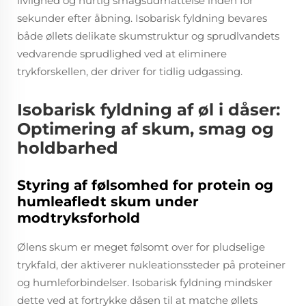
livlighed og hurtig smagsudmattelse inden for
sekunder efter åbning. Isobarisk fyldning bevares
både øllets delikate skumstruktur og sprudlvandets
vedvarende sprudlighed ved at eliminere
trykforskellen, der driver for tidlig udgassing.
Isobarisk fyldning af øl i dåser:
Optimering af skum, smag og
holdbarhed
Styring af følsomhed for protein og
humleafledt skum under
modtryksforhold
Ølens skum er meget følsomt over for pludselige
trykfald, der aktiverer nukleationssteder på proteiner
og humleforbindelser. Isobarisk fyldning mindsker
dette ved at fortrykke dåsen til at matche øllets