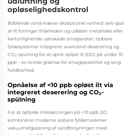
udluftning og
opløselighedskontrol
Boblende vand kræver ekseptionel renhed: selv spor
af ilt forringer friskheden og udløser metalliske eller
kartonlignende uønskede smagsnoter. Isobare
fyldesystemer integrerer avanceret deaerering og
CO₂-spülning for at opnå opløst ilt (DO) på under 10
ppb – en kritisk grænse for smagsstabilitet og lang
holdbarhed.
Opnåelse af <10 ppb opløst ilt via
integreret deaerering og CO₂-
spülning
For at opfylde målsætningen på <10 ppb DO
kombinerer moderne isobare fyldemaskiner
vakuumafgassning af vandforsyningen med