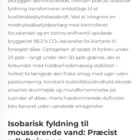
ølbryggeri demonstrerede, hvordan præcist isobarisk
fyldning transformerer emballage til et
kvalitetsbeskyttelsesskridt. Ved at integrere en
modtryksdåsefyldeanlæg med kontrolleret
forudrenset og en totrins-sniftventil opnåede
bryggeriet 98,3 % CO₂-bevarelse fra klartank til
forseglet dåse. Optagelsen af opløst ilt forblev under
20 ppb – langt under den 50-ppb-grænse, der er
forbundet med holdbarhedsmæssig stabilitet –
hvilket forlængede den friske smag med uger uden
pasteurisering. Konstant kulstofdioxidindhold sikrede
ensartet skumhøjde og mundfornemmelse på
tusinder af dåser, mens hopdominerede duftnoter
blev bevaret uden uønskede smagsnoter.
Isobarisk fyldning til
mousserende vand: Præcist