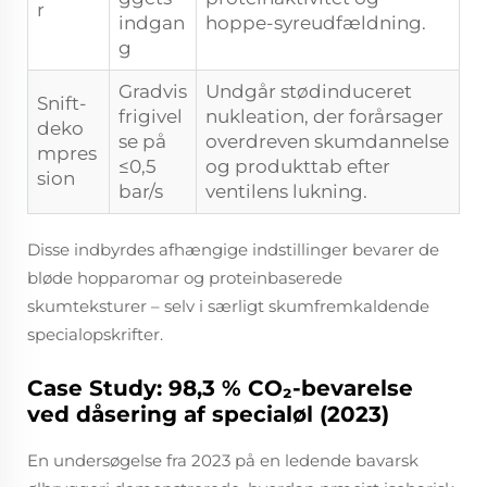
r
indgan
hoppe-syreudfældning.
g
Gradvis
Undgår stødinduceret
Snift-
frigivel
nukleation, der forårsager
deko
se på
overdreven skumdannelse
mpres
≤0,5
og produkttab efter
sion
bar/s
ventilens lukning.
Disse indbyrdes afhængige indstillinger bevarer de
bløde hopparomar og proteinbaserede
skumteksturer – selv i særligt skumfremkaldende
specialopskrifter.
Case Study: 98,3 % CO₂-bevarelse
ved dåsering af specialøl (2023)
En undersøgelse fra 2023 på en ledende bavarsk