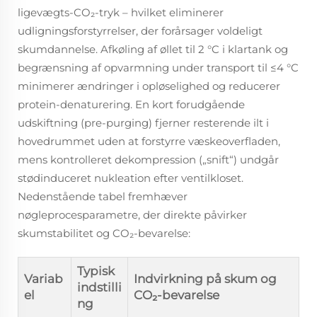
ligevægts-CO₂-tryk – hvilket eliminerer
udligningsforstyrrelser, der forårsager voldeligt
skumdannelse. Afkøling af øllet til 2 °C i klartank og
begrænsning af opvarmning under transport til ≤4 °C
minimerer ændringer i opløselighed og reducerer
protein-denaturering. En kort forudgående
udskiftning (pre-purging) fjerner resterende ilt i
hovedrummet uden at forstyrre væskeoverfladen,
mens kontrolleret dekompression („snift“) undgår
stødinduceret nukleation efter ventilkloset.
Nedenstående tabel fremhæver
nøgleprocesparametre, der direkte påvirker
skumstabilitet og CO₂-bevarelse:
Typisk
Variab
Indvirkning på skum og
indstilli
el
CO₂-bevarelse
ng