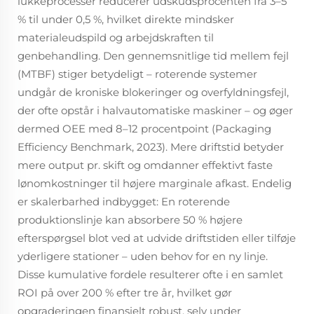
lukkeprocesser reducerer udskudsprocenten fra 3–5
% til under 0,5 %, hvilket direkte mindsker
materialeudspild og arbejdskraften til
genbehandling. Den gennemsnitlige tid mellem fejl
(MTBF) stiger betydeligt – roterende systemer
undgår de kroniske blokeringer og overfyldningsfejl,
der ofte opstår i halvautomatiske maskiner – og øger
dermed OEE med 8–12 procentpoint (Packaging
Efficiency Benchmark, 2023). Mere driftstid betyder
mere output pr. skift og omdanner effektivt faste
lønomkostninger til højere marginale afkast. Endelig
er skalerbarhed indbygget: En roterende
produktionslinje kan absorbere 50 % højere
efterspørgsel blot ved at udvide driftstiden eller tilføje
yderligere stationer – uden behov for en ny linje.
Disse kumulative fordele resulterer ofte i en samlet
ROI på over 200 % efter tre år, hvilket gør
opgraderingen finansielt robust, selv under