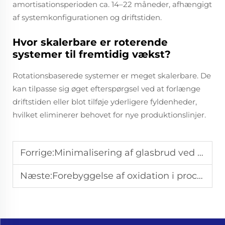
amortisationsperioden ca. 14–22 måneder, afhængigt
af systemkonfigurationen og driftstiden.
Hvor skalerbare er roterende
systemer til fremtidig vækst?
Rotationsbaserede systemer er meget skalerbare. De
kan tilpasse sig øget efterspørgsel ved at forlænge
driftstiden eller blot tilføje yderligere fyldenheder,
hvilket eliminerer behovet for nye produktionslinjer.
Forrige:
Minimalisering af glasbrud ved indførselsstjernehjulet på fyldemaskiner
Næste:
Forebyggelse af oxidation i processe for fyldning af glasflasker med vin og juice