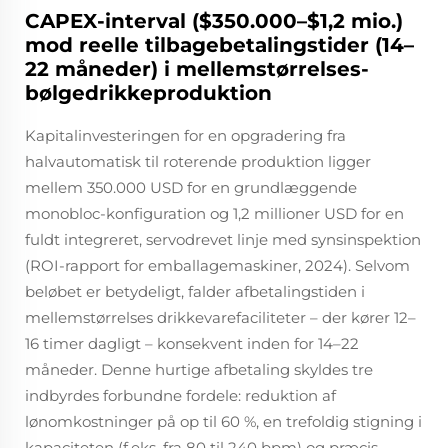
CAPEX-interval ($350.000–$1,2 mio.)
mod reelle tilbagebetalingstider (14–
22 måneder) i mellemstørrelses-
bølgedrikkeproduktion
Kapitalinvesteringen for en opgradering fra
halvautomatisk til roterende produktion ligger
mellem 350.000 USD for en grundlæggende
monobloc-konfiguration og 1,2 millioner USD for en
fuldt integreret, servodrevet linje med synsinspektion
(ROI-rapport for emballagemaskiner, 2024). Selvom
beløbet er betydeligt, falder afbetalingstiden i
mellemstørrelses drikkevarefaciliteter – der kører 12–
16 timer dagligt – konsekvent inden for 14–22
måneder. Denne hurtige afbetaling skyldes tre
indbyrdes forbundne fordele: reduktion af
lønomkostninger på op til 60 %, en trefoldig stigning i
kapaciteten (f.eks. fra 80 til 240 bpm) og præcis