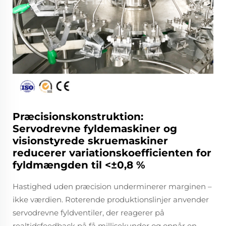
Præcisionskonstruktion:
Servodrevne fyldemaskiner og
visionstyrede skruemaskiner
reducerer variationskoefficienten for
fyldmængden til <±0,8 %
Hastighed uden præcision underminerer marginen –
ikke værdien. Roterende produktionslinjer anvender
servodrevne fyldventiler, der reagerer på
realtidsfeedback på få millisekunder og opnår en