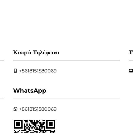
Κινητό Τηλέφωνο
Τ
+8618151580069
WhatsApp
+8618151580069