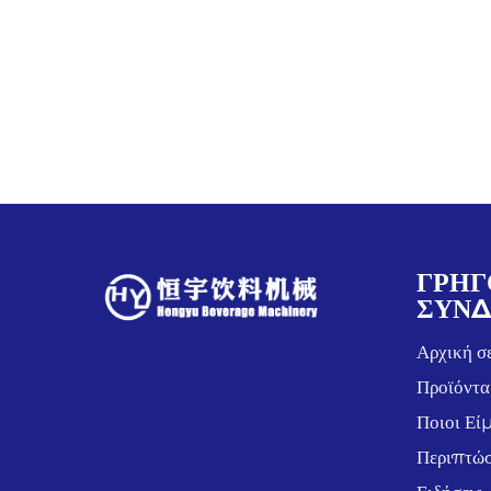
ΓΡΉΓ
ΣΎΝΔ
Αρχική σ
Προϊόντα
Ποιοι Εί
Περιπτώσ