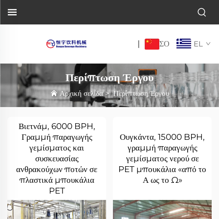
ΣΟ
|
EL
Περίπτωση Έργου
Αρχική σελίδα
>
Περίπτωση Έργου
Βιετνάμ, 6000 BPH,
Γραμμή παραγωγής
Ουγκάντα, 15000 BPH,
γεμίσματος και
γραμμή παραγωγής
συσκευασίας
γεμίσματος νερού σε
ανθρακούχων ποτών σε
PET μπουκάλια «από το
πλαστικά μπουκάλια
Α ως το Ω»
PET