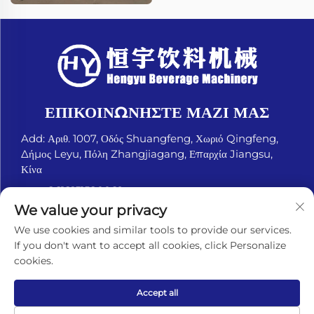
ΕΠΙΚΟΙΝΩΝΉΣΤΕ ΜΑΖΊ ΜΑΣ
Add: Αριθ. 1007, Οδός Shuangfeng, Χωριό Qingfeng,
Δήμος Leyu, Πόλη Zhangjiagang, Επαρχία Jiangsu,
Κίνα
Τηλ.:
+8618151580069
We value your privacy
Ηλ. Διεύθυνση:
[email protected]
We use cookies and similar tools to provide our services.
If you don't want to accept all cookies, click Personalize
cookies.
Πνευματικά δικαιώματα © Zhangjiagang Hengyu Beverage
Machinery Co., Ltd. Με επιφύλαξη παντός δικαιώματος. -
Πολιτική Απορρήτου
Accept all