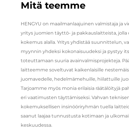
Mitä teemme
HENGYU on maailmanlaajuinen valmistaja ja vi
yritys juomien täyttö- ja pakkauslaitteista, jolla
kokemus alalla. Yritys yhdistää suunnittelun, v
myynnin yhdeksi kokonaisuudeksi ja pystyy its
toteuttamaan suuria avainvalmisprojekteja. Pääa
laitteemme soveltuvat kaikenlaisille nestemäisi
juomavedelle, hedelmämehuille, hiilattuille juomi
Tarjoamme myös monia erilaisia räätälöityjä pal
eri vaatimusten täyttämiseksi. Vahvan teknise
kokemuksellisen insinööriryhmän tuella laitt
saanut laajaa tunnustusta kotimaan ja ulkoma
keskuudessa.