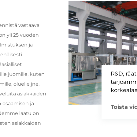
ennistä vastaava
 on yli 25 vuoden
almistuksen ja
enäisesti
sialliset
R&D, räätä
lle juomille, kuten
tarjoamm
lle, oluelle jne.
korkealaat
veluita asiakkaiden
n osaamisen ja
Toista vi
eidemme laatu on
isten asiakkaiden