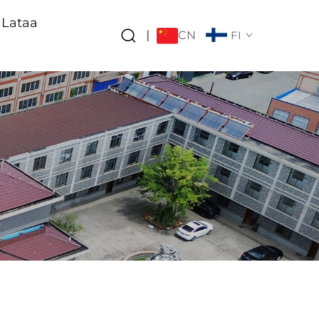
Lataa
CN
|
FI