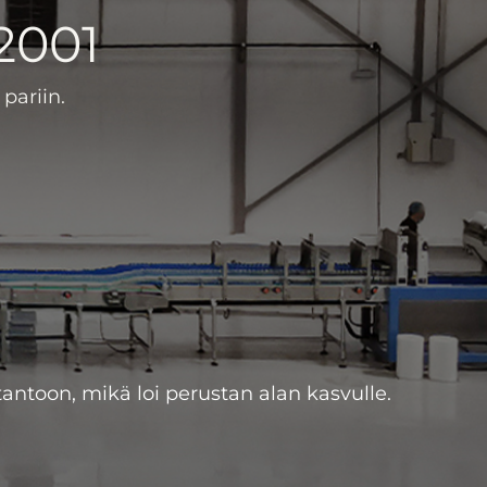
2001
pariin.
antoon, mikä loi perustan alan kasvulle.