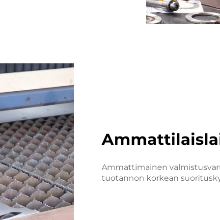
Ammattilaislai
Ammattimainen valmistusvaru
tuotannon korkean suoritusky