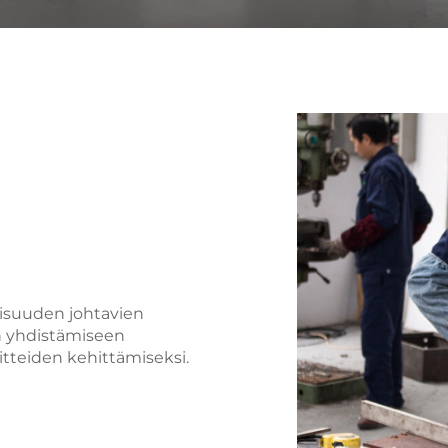
lisuuden johtavien
n yhdistämiseen
aitteiden kehittämiseksi.