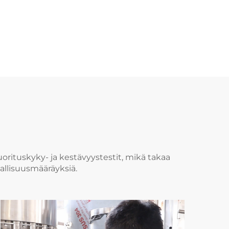
orituskyky- ja kestävyystestit, mikä takaa
allisuusmääräyksiä.