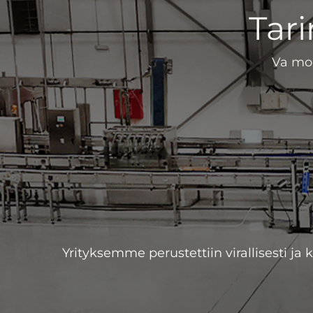
Tar
Va mod
Yrityksemme perustettiin virallisesti j