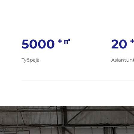
+㎡
5000
20
Työpaja
Asiantunt