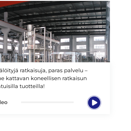
löityjä ratkaisuja, paras palvelu –
e kattavan koneellisen ratkaisun
uisilla tuotteilla!
deo