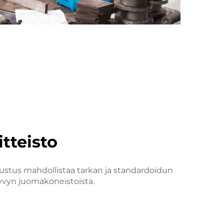
tteisto
stus mahdollistaa tarkan ja standardoidun
vyn juomakoneistoista.