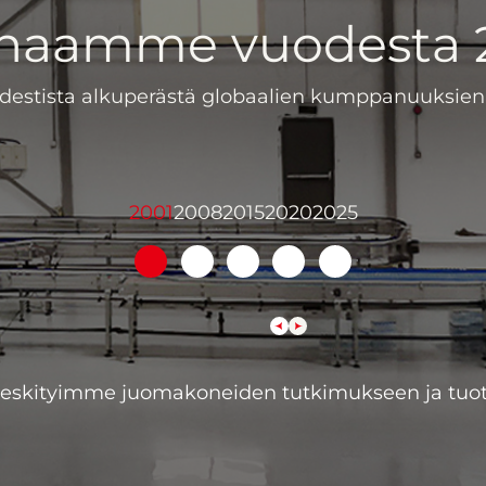
inaamme vuodesta 
estista alkuperästä globaalien kumppanuuksien 
2001
2008
2015
2020
2025
a keskityimme juomakoneiden tutkimukseen ja tuot