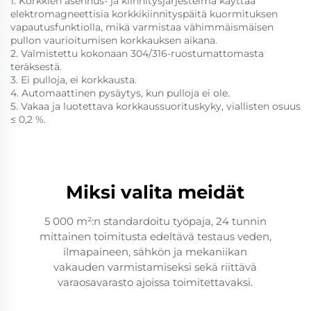
1. Korkkien asennus- ja kiinnitysjärjestelmä käyttää
elektromagneettisia korkkikiinnityspäitä kuormituksen
vapautusfunktiolla, mikä varmistaa vähimmäismäisen
pullon vaurioitumisen korkkauksen aikana.
2. Valmistettu kokonaan 304/316-ruostumattomasta
teräksestä.
3. Ei pulloja, ei korkkausta.
4. Automaattinen pysäytys, kun pulloja ei ole.
5. Vakaa ja luotettava korkkaussuorituskyky, viallisten osuus
≤ 0,2 %.
Miksi valita meidät
5 000 m²:n standardoitu työpaja, 24 tunnin
mittainen toimitusta edeltävä testaus veden,
ilmapaineen, sähkön ja mekaniikan
vakauden varmistamiseksi sekä riittävä
varaosavarasto ajoissa toimitettavaksi.