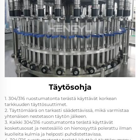
Täytösohja
1. 304/316 ruostumatonta terästä käyttävät korkean
tarkkuuden täyttösuuttimet.
2. Täyttömäärä on tarkasti säädettävissä, mikä varmistaa
yhtenäisen nestetason täytön jälkeen.
3. Kaikki 304/316 ruostumatonta terästä käyttävät
kosketusosat ja nestesäiliö on hienosyyttä polerattu ilman
kuolleita kulmia ja helposti puhdistettavissa.
4. 304/316 ruostumatonta terästä käyttävä täyttöpumppu.