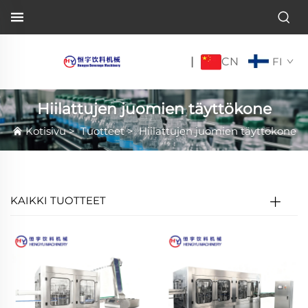
CN
|
FI
Hiilattujen juomien täyttökone
Kotisivu
>
Tuotteet
>
Hiilattujen juomien täyttökone
KAIKKI TUOTTEET