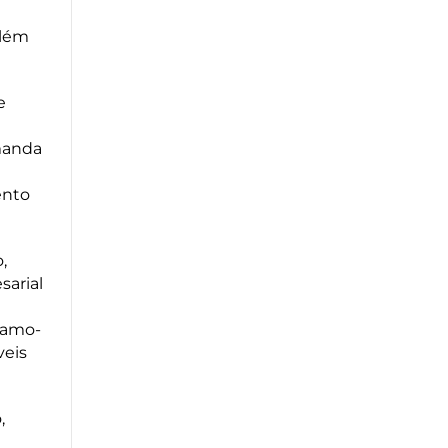
além
e
manda
ento
,
sarial
çamo-
veis
,