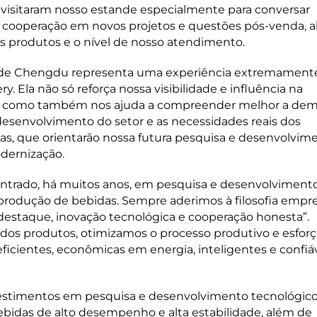
 visitaram nosso estande especialmente para conversar
 cooperação em novos projetos e questões pós-venda, 
s produtos e o nível de nosso atendimento.
ho de Chengdu representa uma experiência extremament
 Ela não só reforça nossa visibilidade e influência na
as, como também nos ajuda a compreender melhor a de
esenvolvimento do setor e as necessidades reais dos
sas, que orientarão nossa futura pesquisa e desenvolvim
dernização.
trado, há muitos anos, em pesquisa e desenvolvimento
rodução de bebidas. Sempre aderimos à filosofia empre
 destaque, inovação tecnológica e cooperação honesta”.
s produtos, otimizamos o processo produtivo e esfor
eficientes, econômicas em energia, inteligentes e confiá
estimentos em pesquisa e desenvolvimento tecnológico
bidas de alto desempenho e alta estabilidade, além de