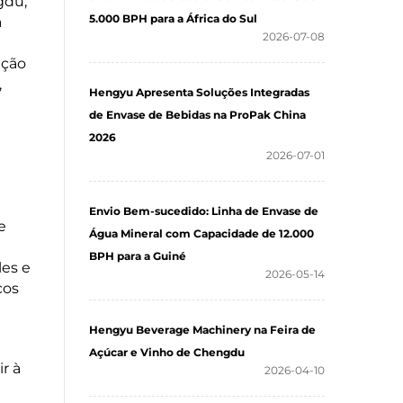
gdu,
5.000 BPH para a África do Sul
a
2026-07-08
ução
,
Hengyu Apresenta Soluções Integradas
de Envase de Bebidas na ProPak China
2026
2026-07-01
Envio Bem-sucedido: Linha de Envase de
e
Água Mineral com Capacidade de 12.000
BPH para a Guiné
les e
2026-05-14
cos
Hengyu Beverage Machinery na Feira de
Açúcar e Vinho de Chengdu
r à
2026-04-10