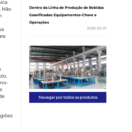
nica
Dentro da Linha de Produção de Bebidas
. Não
Gaseificadas: Equipamentos-Chave e
m
Operações
2026-02-01
sa
ara
e
zo,
emo-
e
de
Navegar por todos os produtos
giões