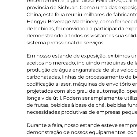
Recentemente, a grandiosa Feira de Açúcar 
província de Sichuan. Como uma das exposiçõ
China, esta feira reuniu milhares de fabricant
Hengyu Beverage Machinery, como fornecedor
de bebidas, foi convidada a participar da ex
demonstrando a todos os visitantes sua sólid
sistema profissional de serviços.
Em nosso estande de exposição, exibimos u
aceitos no mercado, incluindo máquinas de
produção de água engarrafada de alta veloci
carbonatadas, linhas de processamento de b
codificação a laser, máquinas de envoltório 
projetados com alto grau de automação, oper
longa vida útil. Podem ser amplamente utiliz
de frutas, bebidas à base de chá, bebidas fun
necessidades produtivas de empresas peque
Durante a feira, nosso estande esteve sempre 
demonstração de nossos equipamentos, consu