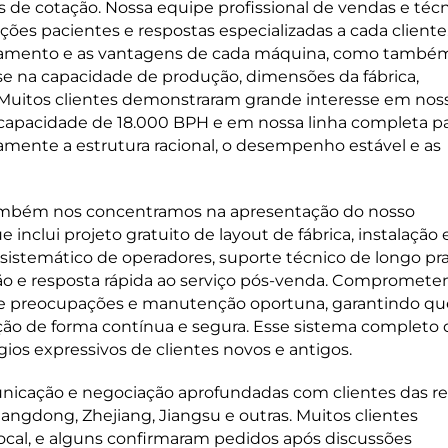
 de cotação. Nossa equipe profissional de vendas e téc
ões pacientes e respostas especializadas a cada cliente
onamento e as vantagens de cada máquina, como també
e na capacidade de produção, dimensões da fábrica,
 Muitos clientes demonstraram grande interesse em nos
capacidade de 18.000 BPH e em nossa linha completa p
amente a estrutura racional, o desempenho estável e as
também nos concentramos na apresentação do nosso
inclui projeto gratuito de layout de fábrica, instalação 
sistemático de operadores, suporte técnico de longo pra
ão e resposta rápida ao serviço pós-venda. Compromet
ta de preocupações e manutenção oportuna, garantindo qu
ução de forma contínua e segura. Esse sistema completo 
os expressivos de clientes novos e antigos.
icação e negociação aprofundadas com clientes das re
ngdong, Zhejiang, Jiangsu e outras. Muitos clientes
ocal, e alguns confirmaram pedidos após discussões