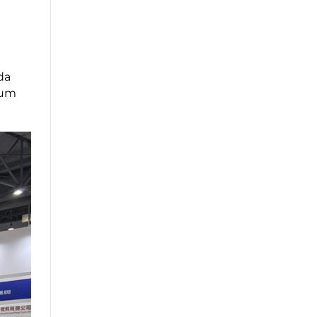
da
 um