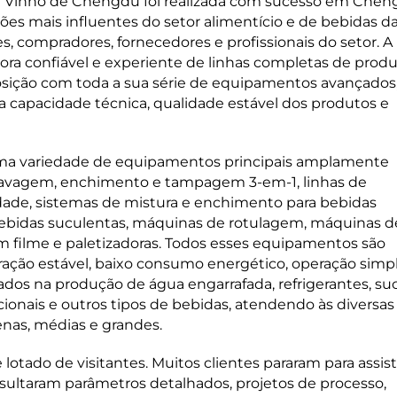
e Vinho de Chengdu foi realizada com sucesso em Chen
es mais influentes do setor alimentício e de bebidas d
es, compradores, fornecedores e profissionais do setor. A
a confiável e experiente de linhas completas de prod
posição com toda a sua série de equipamentos avançados
a capacidade técnica, qualidade estável dos produtos e
ma variedade de equipamentos principais amplamente
 lavagem, enchimento e tampagem 3-em-1, linhas de
dade, sistemas de mistura e enchimento para bebidas
ebidas suculentas, máquinas de rotulagem, máquinas d
em filme e paletizadoras. Todos esses equipamentos são
ação estável, baixo consumo energético, operação simp
ados na produção de água engarrafada, refrigerantes, su
cionais e outros tipos de bebidas, atendendo às diversas
nas, médias e grandes.
lotado de visitantes. Muitos clientes pararam para assisti
ltaram parâmetros detalhados, projetos de processo,