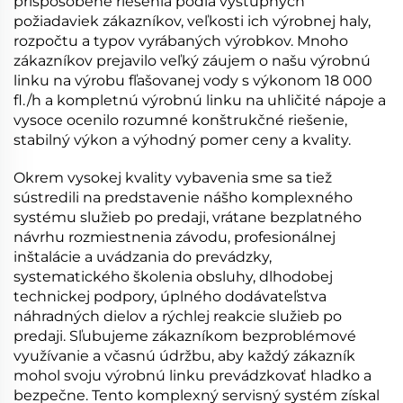
prispôsobené riešenia podľa výstupných
požiadaviek zákazníkov, veľkosti ich výrobnej haly,
rozpočtu a typov vyrábaných výrobkov. Mnoho
zákazníkov prejavilo veľký záujem o našu výrobnú
linku na výrobu fľašovanej vody s výkonom 18 000
fl./h a kompletnú výrobnú linku na uhličité nápoje a
vysoce ocenilo rozumné konštrukčné riešenie,
stabilný výkon a výhodný pomer ceny a kvality.
Okrem vysokej kvality vybavenia sme sa tiež
sústredili na predstavenie nášho komplexného
systému služieb po predaji, vrátane bezplatného
návrhu rozmiestnenia závodu, profesionálnej
inštalácie a uvádzania do prevádzky,
systematického školenia obsluhy, dlhodobej
technickej podpory, úplného dodávateľstva
náhradných dielov a rýchlej reakcie služieb po
predaji. Sľubujeme zákazníkom bezproblémové
využívanie a včasnú údržbu, aby každý zákazník
mohol svoju výrobnú linku prevádzkovať hladko a
bezpečne. Tento komplexný servisný systém získal