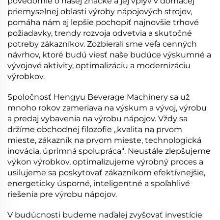
povedomie o našej značke a jej vplyv v domácej
priemyselnej oblasti výroby nápojových strojov,
pomáha nám aj lepšie pochopiť najnovšie trhové
požiadavky, trendy rozvoja odvetvia a skutočné
potreby zákazníkov. Zozbierali sme veľa cenných
návrhov, ktoré budú viesť naše budúce výskumné a
vývojové aktivity, optimalizáciu a modernizáciu
výrobkov.
Spoločnosť Hengyu Beverage Machinery sa už
mnoho rokov zameriava na výskum a vývoj, výrobu
a predaj vybavenia na výrobu nápojov. Vždy sa
držíme obchodnej filozofie „kvalita na prvom
mieste, zákazník na prvom mieste, technologická
inovácia, úprimná spolupráca“. Neustále zlepšujeme
výkon výrobkov, optimalizujeme výrobný proces a
usilujeme sa poskytovať zákazníkom efektívnejšie,
energeticky úsporné, inteligentné a spoľahlivé
riešenia pre výrobu nápojov.
V budúcnosti budeme naďalej zvyšovať investície