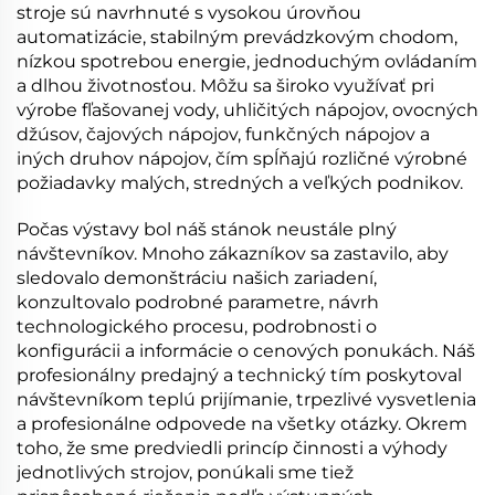
stroje sú navrhnuté s vysokou úrovňou
automatizácie, stabilným prevádzkovým chodom,
nízkou spotrebou energie, jednoduchým ovládaním
a dlhou životnosťou. Môžu sa široko využívať pri
výrobe fľašovanej vody, uhličitých nápojov, ovocných
džúsov, čajových nápojov, funkčných nápojov a
iných druhov nápojov, čím spĺňajú rozličné výrobné
požiadavky malých, stredných a veľkých podnikov.
Počas výstavy bol náš stánok neustále plný
návštevníkov. Mnoho zákazníkov sa zastavilo, aby
sledovalo demonštráciu našich zariadení,
konzultovalo podrobné parametre, návrh
technologického procesu, podrobnosti o
konfigurácii a informácie o cenových ponukách. Náš
profesionálny predajný a technický tím poskytoval
návštevníkom teplú prijímanie, trpezlivé vysvetlenia
a profesionálne odpovede na všetky otázky. Okrem
toho, že sme predviedli princíp činnosti a výhody
jednotlivých strojov, ponúkali sme tiež