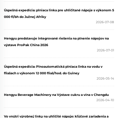
Úspešná expedícia: plniaca linka pre uhličitané nápoje s výkonom 5
000 fl/bh do Južnej Afriky
2026-07-08
Hengyu predstavuje integrované riešenia na plnenie nápojov na
výstave ProPak China 2026
2026-07-01
Úspešná expedícia: Plnoautomatická plniaca linka na vodu v
fliašach s výkonom 12 000 fliaš/hod. do Guiney
2026-05-14
Hengyu Beverage Machinery na Výstave cukru a vína v Chengdu
2026-04-10
Vo vnútri výrobnej linky na uhličité nápoje: kľúčové zariadenia a