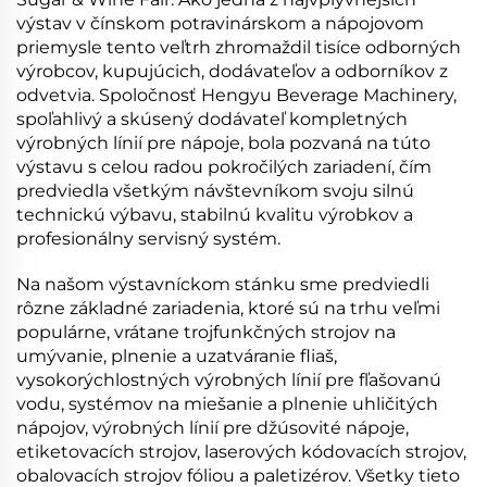
výstav v čínskom potravinárskom a nápojovom
priemysle tento veľtrh zhromaždil tisíce odborných
výrobcov, kupujúcich, dodávateľov a odborníkov z
odvetvia. Spoločnosť Hengyu Beverage Machinery,
spoľahlivý a skúsený dodávateľ kompletných
výrobných línií pre nápoje, bola pozvaná na túto
výstavu s celou radou pokročilých zariadení, čím
predviedla všetkým návštevníkom svoju silnú
technickú výbavu, stabilnú kvalitu výrobkov a
profesionálny servisný systém.
Na našom výstavníckom stánku sme predviedli
rôzne základné zariadenia, ktoré sú na trhu veľmi
populárne, vrátane trojfunkčných strojov na
umývanie, plnenie a uzatváranie fliaš,
vysokorýchlostných výrobných línií pre fľašovanú
vodu, systémov na miešanie a plnenie uhličitých
nápojov, výrobných línií pre džúsovité nápoje,
etiketovacích strojov, laserových kódovacích strojov,
obalovacích strojov fóliou a paletizérov. Všetky tieto