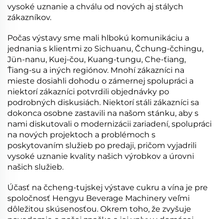
vysoké uznanie a chválu od nových aj stálych
zákazníkov.
Počas výstavy sme mali hlbokú komunikáciu a
jednania s klientmi zo Sichuanu, Čchung-čchingu,
Jün-nanu, Kuej-čou, Kuang-tungu, Che-ťiang,
Ťiang-su a iných regiónov. Mnohí zákazníci na
mieste dosiahli dohodu o zámernej spolupráci a
niektorí zákazníci potvrdili objednávky po
podrobných diskusiách. Niektorí stáli zákazníci sa
dokonca osobne zastavili na našom stánku, aby s
nami diskutovali o modernizácii zariadení, spolupráci
na nových projektoch a problémoch s
poskytovaním služieb po predaji, pričom vyjadrili
vysoké uznanie kvality našich výrobkov a úrovni
našich služieb.
Účasť na čcheng-tujskej výstave cukru a vína je pre
spoločnosť Hengyu Beverage Machinery veľmi
dôležitou skúsenosťou. Okrem toho, že zvyšuje