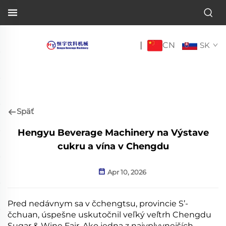
CN
|
SK
Späť
Hengyu Beverage Machinery na Výstave
cukru a vína v Chengdu
Apr 10, 2026
Pred nedávnym sa v čchengtsu, provincie S’-
čchuan, úspešne uskutočnil veľký veľtrh Chengdu
Sugar & Wine Fair. Ako jedna z najvplyvnejších