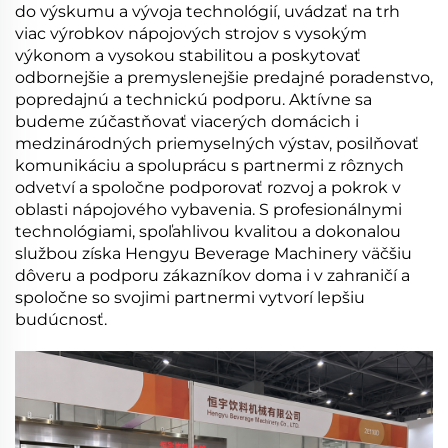
do výskumu a vývoja technológií, uvádzať na trh
viac výrobkov nápojových strojov s vysokým
výkonom a vysokou stabilitou a poskytovať
odbornejšie a premyslenejšie predajné poradenstvo,
popredajnú a technickú podporu. Aktívne sa
budeme zúčastňovať viacerých domácich i
medzinárodných priemyselných výstav, posilňovať
komunikáciu a spoluprácu s partnermi z rôznych
odvetví a spoločne podporovať rozvoj a pokrok v
oblasti nápojového vybavenia. S profesionálnymi
technológiami, spoľahlivou kvalitou a dokonalou
službou získa Hengyu Beverage Machinery väčšiu
dôveru a podporu zákazníkov doma i v zahraničí a
spoločne so svojimi partnermi vytvorí lepšiu
budúcnosť.