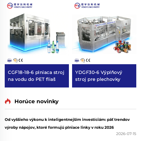
CGF18-18-6 plniaca stroj
YDGF30-6 Výplňový
na vodu do PET fliaš
stroj pre plechovky
Horúce novinky
Od vyššieho výkonu k inteligentnejším investíciám: päť trendov
výroby nápojov, ktoré formujú plniace linky v roku 2026
2026-07-15