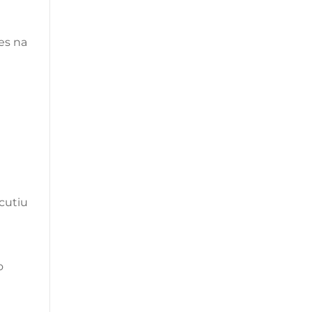
es na
cutiu
o