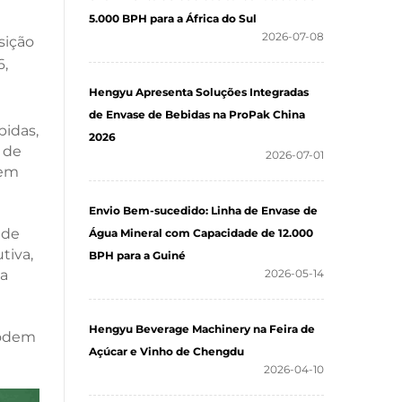
5.000 BPH para a África do Sul
2026-07-08
sição
6,
Hengyu Apresenta Soluções Integradas
de Envase de Bebidas na ProPak China
bidas,
2026
 de
2026-07-01
 em
Envio Bem-sucedido: Linha de Envase de
 de
Água Mineral com Capacidade de 12.000
tiva,
BPH para a Guiné
da
2026-05-14
Hengyu Beverage Machinery na Feira de
podem
Açúcar e Vinho de Chengdu
2026-04-10