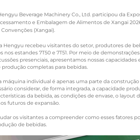
 Hengyu Beverage Machinery Co., Ltd. participou da Expo
rocessamento e Embalagem de Alimentos de Xangai 202
e Convenções (Xangai).
da Hengyu recebeu visitantes do setor, produtores de be
ros nos estandes 7T50 e 7T51. Por meio de demonstrações
cussões presenciais, apresentamos nossas capacidades
e produção completas para bebidas.
ma máquina individual é apenas uma parte da construção
ário considerar, de forma integrada, a capacidade produ
racterísticas da bebida, as condições de envase, o layout 
nos futuros de expansão.
udar os visitantes a compreender como esses fatores 
odução de bebidas.