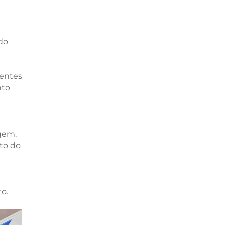
do
rentes
nto
gem.
ato do
o.