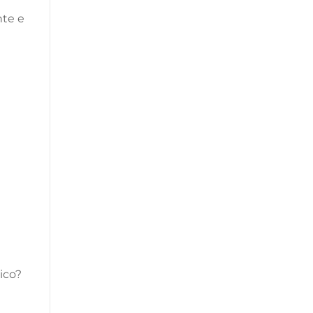
nte e
ico?