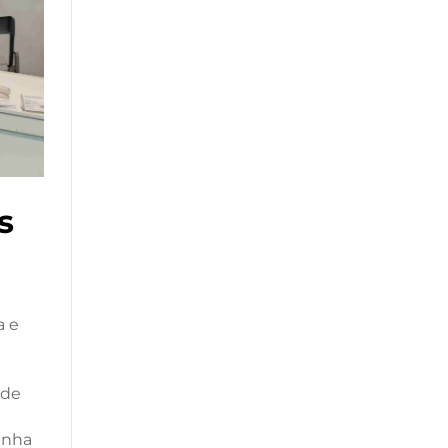
s
a e
 de
inha