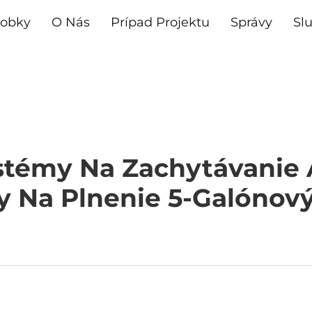
robky
O Nás
Prípad Projektu
Správy
Sl
stémy Na Zachytávanie 
y Na Plnenie 5-Galónov