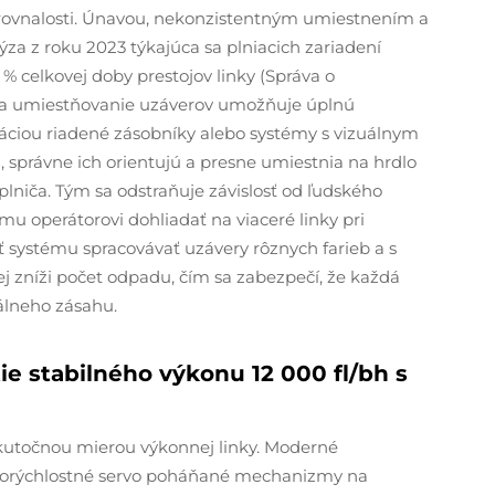
rovnalosti. Únavou, nekonzistentným umiestnením a
za z roku 2023 týkajúca sa plniacich zariadení
 % celkovej doby prestojov linky (Správa o
e a umiestňovanie uzáverov umožňuje úplnú
áciou riadené zásobníky alebo systémy s vizuálnym
správne ich orientujú a presne umiestnia na hrdlo
plniča. Tým sa odstraňuje závislosť od ľudského
 operátorovi dohliadať na viaceré linky pri
systému spracovávať uzávery rôznych farieb a s
j zníži počet odpadu, čím sa zabezpečí, že každá
álneho zásahu.
ie stabilného výkonu 12 000 fl/bh s
skutočnou mierou výkonnej linky. Moderné
korýchlostné servo poháňané mechanizmy na