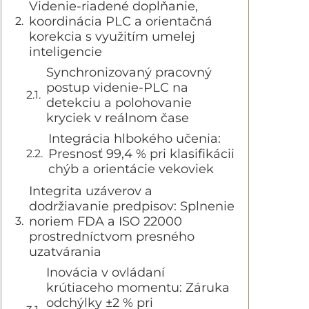
Videnie-riadené dopĺňanie,
koordinácia PLC a orientačná
korekcia s využitím umelej
inteligencie
Synchronizovaný pracovný
postup videnie-PLC na
detekciu a polohovanie
kryciek v reálnom čase
Integrácia hlbokého učenia:
Presnosť 99,4 % pri klasifikácii
chýb a orientácie vekoviek
Integrita uzáverov a
dodržiavanie predpisov: Splnenie
noriem FDA a ISO 22000
prostredníctvom presného
uzatvárania
Inovácia v ovládaní
krútiaceho momentu: Záruka
odchýlky ±2 % pri