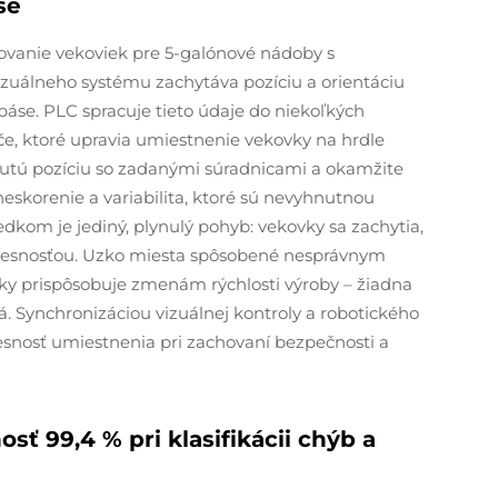
se
ovanie vekoviek pre 5-galónové nádoby s
zuálneho systému zachytáva pozíciu a orientáciu
áse. PLC spracuje tieto údaje do niekoľkých
e, ktoré upravia umiestnenie vekovky na hrdle
nutú pozíciu so zadanými súradnicami a okamžite
eskorenie a variabilita, ktoré sú nevyhnutnou
dkom je jediný, plynulý pohyb: vekovky sa zachytia,
presnosťou. Uzko miesta spôsobené nesprávnym
y prispôsobuje zmenám rýchlosti výroby – žiadna
. Synchronizáciou vizuálnej kontroly a robotického
snosť umiestnenia pri zachovaní bezpečnosti a
sť 99,4 % pri klasifikácii chýb a