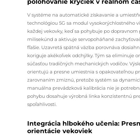
polohovanie kryciek v reálnom ča
V systéme na automatické získavanie a umiestň
technológiou 5G sa modul vysokorýchlostného vi
každej vekovky, keď sa pohybuje po dopravnom p
milisekúnd a aktivuje servopoháňané zachyťovač
fľašie. Uzavretá spätná väzba porovnáva dosiah
koriguje akékoľvek odchýlky. Tým sa eliminuje on
súčasťou tradičných mechanických vodičov. Výsle
orientujú a presne umiestnia s opakovateľnou 
zarovnaním zmiznú, pretože systém sa dynamick
manuálna prevádzková kalibrácia nie je potrebná
pohybu dosahuje výrobná linka konzistentnú pre
spoľahlivosti.
Integrácia hlbokého učenia: Presno
orientácie vekoviek