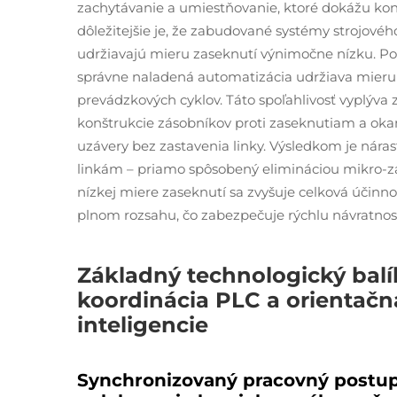
zachytávanie a umiestňovanie, ktoré dokážu konz
dôležitejšie je, že zabudované systémy strojové
udržiavajú mieru zaseknutí výnimočne nízku. Poľ
správne naladená automatizácia udržiava mieru 
prevádzkových cyklov. Táto spoľahlivosť vyplýva 
konštrukcie zásobníkov proti zaseknutiam a oka
uzávery bez zastavenia linky. Výsledkom je nára
linkám – priamo spôsobený elimináciou mikro-za
nízkej miere zaseknutí sa zvyšuje celková účinno
plnom rozsahu, čo zabezpečuje rýchlu návratnosť 
Základný technologický balí
koordinácia PLC a orientačn
inteligencie
Synchronizovaný pracovný postup