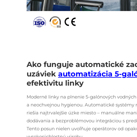
Ako funguje automatické za
uzáviek
automatizácia 5-gal
efektivitu linky
Moderné linky na plnenie 5-galónových vodných 
a neochvejnou hygienou. Automatické systémy 
riešia najtrvalejšie úzke miesto – manuálne ma
dodávania a bezproblémovou integráciou s pre
Tento posun nielen uvoľňuje operátorov od opak
vysokorýchlostnú výrobu.