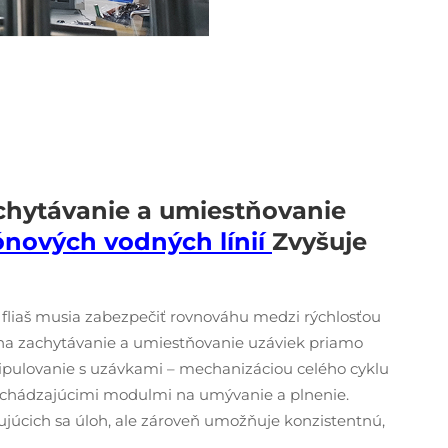
chytávanie a umiestňovanie
ónových vodných línií
Zvyšuje
fliaš musia zabezpečiť rovnováhu medzi rýchlosťou
na zachytávanie a umiestňovanie uzáviek priamo
nipulovanie s uzávkami – mechanizáciou celého cyklu
dchádzajúcimi modulmi na umývanie a plnenie.
ujúcich sa úloh, ale zároveň umožňuje konzistentnú,