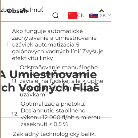
užba
Stiahnuť
Obsah
CN
|
SK
Ako funguje automatické
zachytávanie a umiestňovanie
uzáviek automatizácia 5-
galónových vodných línií Zvyšuje
efektivitu linky
Odstraňovanie manuálneho
A Umiestňovanie
úzkeho miesta: od práce
závislej na ľudskej sile k úplne
ých Vodných Fliaš
automatickej manipulácii s
uzávkami
Optimalizácia prietoku:
Dosiahnutie stabilného
výkonu 12 000 fl/bh s mierou
zaseknutí < 0,5 %
Základný technologický balík: