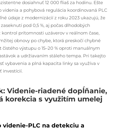
istentne dosiahnuť 12 000 fliaš za hodinu. Ešte
ho videnia a pohybová regulácia koordinovaná PLC
né údaje z modernizácií z roku 2023 ukazujú, že
zaseknutí pod 0,5 %, aj počas dlhodobých
z kontrol prítomnosti uzáverov v reálnom čase,
mžitej obnovy po chybe, ktorá preskočí chybné
st čistého výstupu o 15–20 % oproti manuálnym
stávok a udržiavaním stáleho tempa. Pri takejto
sť vybavenia a plná kapacita linky sa využíva v
investícií.
k: Videnie-riadené dopĺňanie,
á korekcia s využitím umelej
 videnie-PLC na detekciu a