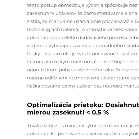
tento postup obmedzuje výkon a spôsobuje nez
zaseknutím uzáverov sa často stretávame a analý
zistila, že manuálne uzatváranie prispieva až k 15
technológiách balenia). Automatické získavani
automatizáciu celého dodávacieho procesu. Vibr
vedením vyberajú uzávery z hromadného skladu, 
fľašky – všetko toto je synchronizované s cyklom 
faktora ako úzkym miestom, čo umožňuje jednému
nepretržitom pohybe výrobného toku. Schopnosť 
mierne odlišnými rozmerovými toleranciami ďale
fľaška dostane pevný uzáver bez nutnosti manu
Optimalizácia prietoku: Dosiahnut
mierou zaseknutí < 0,5 %
Trvalá rýchlosť s minimálnymi prerušeniami je 
automatické podávače uzáverov využívajú vyso