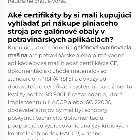
neutrálne chuť a vôňa.
Aké certifikáty by si mali kupujúci
vyhľadať pri nákupe plniaceho
stroja pre galónové obaly v
potravinárskych aplikáciách?
Kupujúci, ktorí hodnotia
galónová vyplňovacia
mašina
pre potravinárske alebo pitné vodné
aplikácie by sa mali hľadať certifikácia CE,
dokumentácia o zhode materiálov so
štandardom NSF/ANSI 51 a dôkazy od
dodávateľa o certifikácii systému manažmentu
kvality podľa ISO 9001. Pre zariadenia, ktoré
implementujú HACCP alebo ISO 22000,
dodávateľ strojov by mal byť schopný
poskytnúť technickú dokumentáciu
podporujúcu vypracovanie analýzy kritických
kontrolných bodov HACCP, vrátane