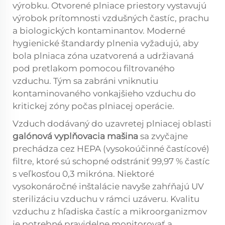
výrobku. Otvorené plniace priestory vystavujú
výrobok prítomnosti vzdušných častíc, prachu
a biologických kontaminantov. Moderné
hygienické štandardy plnenia vyžadujú, aby
bola plniaca zóna uzatvorená a udržiavaná
pod pretlakom pomocou filtrovaného
vzduchu. Tým sa zabráni vniknutiu
kontaminovaného vonkajšieho vzduchu do
kritickej zóny počas plniacej operácie.
Vzduch dodávaný do uzavretej plniacej oblasti
galónová vyplňovacia mašina
sa zvyčajne
prechádza cez HEPA (vysokoúčinné častícové)
filtre, ktoré sú schopné odstrániť 99,97 % častíc
s veľkosťou 0,3 mikróna. Niektoré
vysokonáročné inštalácie navyše zahŕňajú UV
sterilizáciu vzduchu v rámci uzáveru. Kvalitu
vzduchu z hľadiska častíc a mikroorganizmov
je potrebné pravidelne monitorovať a