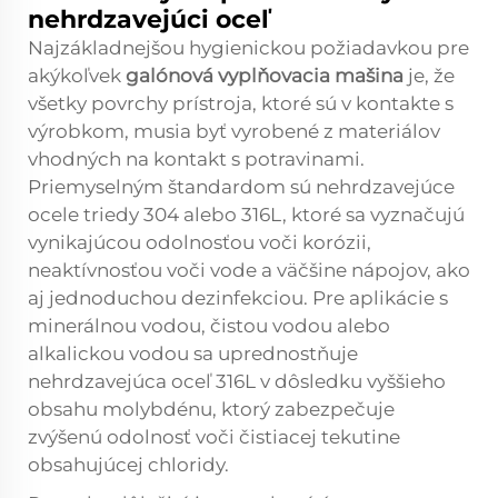
nehrdzavejúci oceľ
Najzákladnejšou hygienickou požiadavkou pre
akýkoľvek
galónová vyplňovacia mašina
je, že
všetky povrchy prístroja, ktoré sú v kontakte s
výrobkom, musia byť vyrobené z materiálov
vhodných na kontakt s potravinami.
Priemyselným štandardom sú nehrdzavejúce
ocele triedy 304 alebo 316L, ktoré sa vyznačujú
vynikajúcou odolnosťou voči korózii,
neaktívnosťou voči vode a väčšine nápojov, ako
aj jednoduchou dezinfekciou. Pre aplikácie s
minerálnou vodou, čistou vodou alebo
alkalickou vodou sa uprednostňuje
nehrdzavejúca oceľ 316L v dôsledku vyššieho
obsahu molybdénu, ktorý zabezpečuje
zvýšenú odolnosť voči čistiacej tekutine
obsahujúcej chloridy.