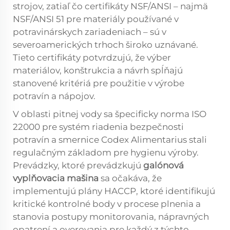
strojov, zatiaľ čo certifikáty NSF/ANSI – najmä
NSF/ANSI 51 pre materiály používané v
potravinárskych zariadeniach – sú v
severoamerických trhoch široko uznávané.
Tieto certifikáty potvrdzujú, že výber
materiálov, konštrukcia a návrh spĺňajú
stanovené kritériá pre použitie v výrobe
potravín a nápojov.
V oblasti pitnej vody sa špecificky norma ISO
22000 pre systém riadenia bezpečnosti
potravín a smernice Codex Alimentarius stali
regulačným základom pre hygienu výroby.
Prevádzky, ktoré prevádzkujú
galónová
vyplňovacia mašina
sa očakáva, že
implementujú plány HACCP, ktoré identifikujú
kritické kontrolné body v procese plnenia a
stanovia postupy monitorovania, nápravných
opatrení a overovania pre každý z týchto