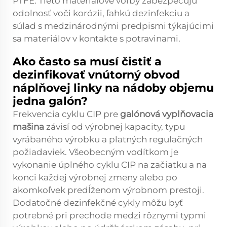
PTFE. Tieto materiálové voľby zabezpečujú
odolnosť voči korózii, ľahkú dezinfekciu a
súlad s medzinárodnými predpismi týkajúcimi
sa materiálov v kontakte s potravinami.
Ako často sa musí čistiť a
dezinfikovať vnútorný obvod
náplňovej linky na nádoby objemu
jedna galón?
Frekvencia cyklu CIP pre
galónová vyplňovacia
mašina
závisí od výrobnej kapacity, typu
vyrábaného výrobku a platných regulačných
požiadaviek. Všeobecným vodítkom je
vykonanie úplného cyklu CIP na začiatku a na
konci každej výrobnej zmeny alebo po
akomkoľvek predĺženom výrobnom prestoji.
Dodatočné dezinfekčné cykly môžu byť
potrebné pri prechode medzi rôznymi typmi