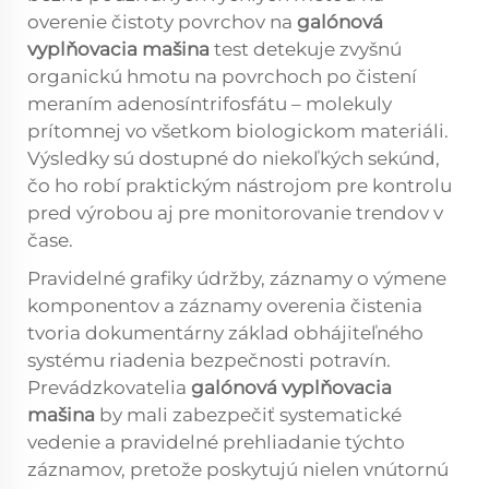
overenie čistoty povrchov na
galónová
vyplňovacia mašina
test detekuje zvyšnú
organickú hmotu na povrchoch po čistení
meraním adenosíntrifosfátu – molekuly
prítomnej vo všetkom biologickom materiáli.
Výsledky sú dostupné do niekoľkých sekúnd,
čo ho robí praktickým nástrojom pre kontrolu
pred výrobou aj pre monitorovanie trendov v
čase.
Pravidelné grafiky údržby, záznamy o výmene
komponentov a záznamy overenia čistenia
tvoria dokumentárny základ obhájiteľného
systému riadenia bezpečnosti potravín.
Prevádzkovatelia
galónová vyplňovacia
mašina
by mali zabezpečiť systematické
vedenie a pravidelné prehliadanie týchto
záznamov, pretože poskytujú nielen vnútornú