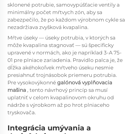
sklonené potrubie, samovypúšťacie ventily a
minimálny počet mŕtvych zón, aby sa
zabezpečilo, že po každom výrobnom cykle sa
nezadržiava zvyšková kvapalina.
Mŕtve úseky — úseky potrubia, v ktorých sa
môže kvapalina stagnovať — sú špecificky
upravené v normách, ako je napríklad 3-A 75-
01 pre plniace zariadenia. Pravidlo palca je, že
dĺžka akéhokoľvek mŕtveho úseku nesmie
presiahnuť trojnásobok priemeru potrubia.
Pre vysokovýkonné
galónová vyplňovacia
mašina
, tento návrhový princíp sa musí
uplatniť v celom kvapalinovom okruhu od
nádrže s výrobkom až po hrot plniaceho
tryskovača.
Integrácia umývania a