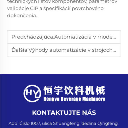
technických listov komponentov, parametrov
validácie CIP a špecifikácií povrchového
dokončenia.
Predchádzajúca:
Automatizácia v moderných strojoch na plnenie galónov
Ďalšia:
Výhody automatizácie v strojoch na plnenie sklenených fliaš
KONTAKTUJTE NÁS
Add: Číslo 1007, ulica Shuangfeng, dedina Qingfeng,