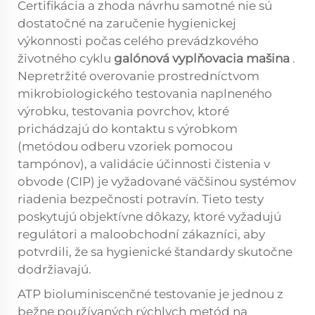
Certifikácia a zhoda návrhu samotné nie sú
dostatočné na zaručenie hygienickej
výkonnosti počas celého prevádzkového
životného cyklu
galónová vyplňovacia mašina
.
Nepretržité overovanie prostredníctvom
mikrobiologického testovania naplneného
výrobku, testovania povrchov, ktoré
prichádzajú do kontaktu s výrobkom
(metódou odberu vzoriek pomocou
tampónov), a validácie účinnosti čistenia v
obvode (CIP) je vyžadované väčšinou systémov
riadenia bezpečnosti potravín. Tieto testy
poskytujú objektívne dôkazy, ktoré vyžadujú
regulátori a maloobchodní zákazníci, aby
potvrdili, že sa hygienické štandardy skutočne
dodržiavajú.
ATP bioluminiscenčné testovanie je jednou z
bežne používaných rýchlych metód na