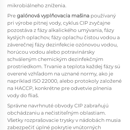
mikrobiálneho zníženia.
Pre
galónová vyplňovacia mašina
používaný
pri výrobe pitnej vody, cyklus CIP zvyčajne
pozostáva z fázy alkalického umývania, fázy
kyslých oplachov, fázy oplachu čistou vodou a
záverečnej fázy dezinfekcie ozónovou vodou,
horúcou vodou alebo potravinársky
schváleným chemickým dezinfekčným
prostriedkom. Trvanie a teplota každej fázy sú
overené vzhľadom na uznané normy, ako je
napríklad ISO 22000, alebo protokoly založené
na HACCP, konkrétne pre odvetvie plnenia
vody do fliaš.
Správne navrhnuté obvody CIP zabraňujú
obchádzaniu a nečistiteľným oblastiam.
Všetky rozprašovacie trysky v nádobách musia
zabezpečiť úplné pokrytie vnútorných