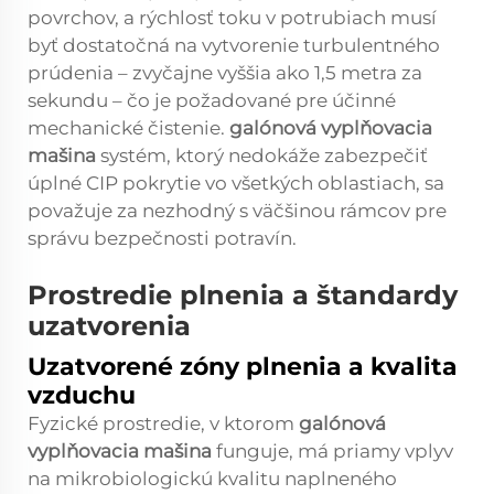
povrchov, a rýchlosť toku v potrubiach musí
byť dostatočná na vytvorenie turbulentného
prúdenia – zvyčajne vyššia ako 1,5 metra za
sekundu – čo je požadované pre účinné
mechanické čistenie.
galónová vyplňovacia
mašina
systém, ktorý nedokáže zabezpečiť
úplné CIP pokrytie vo všetkých oblastiach, sa
považuje za nezhodný s väčšinou rámcov pre
správu bezpečnosti potravín.
Prostredie plnenia a štandardy
uzatvorenia
Uzatvorené zóny plnenia a kvalita
vzduchu
Fyzické prostredie, v ktorom
galónová
vyplňovacia mašina
funguje, má priamy vplyv
na mikrobiologickú kvalitu naplneného