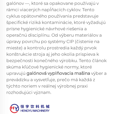
galónov —, ktoré sa opakovane používajú v
rámci viacerých napĺňacích cyklov. Tento
cyklus opätovného používania predstavuje
špecifické riziká kontaminácie, ktoré vyžadujú
prísne hygienické návrhové riešenia a
operačnú disciplínu. Od výberu materiálov a
úpravy povrchu po systémy CIP (čistenie na
mieste) a kontrolu prostredia každý prvok
konštrukcie stroja aj jeho okolia prispieva k
bezpečnosti konečného výrobku. Tento článok
skúma kľúčové hygienické normy, ktoré
upravujú
galónová vyplňovacia mašina
výber a
prevádzku a vysvetľuje, prečo má každá z
týchto noriem v reálnej výrobnej praxi
rozhodujúci význam.