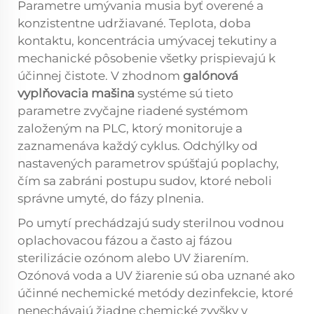
Parametre umývania musia byť overené a
konzistentne udržiavané. Teplota, doba
kontaktu, koncentrácia umývacej tekutiny a
mechanické pôsobenie všetky prispievajú k
účinnej čistote. V zhodnom
galónová
vyplňovacia mašina
systéme sú tieto
parametre zvyčajne riadené systémom
založeným na PLC, ktorý monitoruje a
zaznamenáva každý cyklus. Odchýlky od
nastavených parametrov spúšťajú poplachy,
čím sa zabráni postupu sudov, ktoré neboli
správne umyté, do fázy plnenia.
Po umytí prechádzajú sudy sterilnou vodnou
oplachovacou fázou a často aj fázou
sterilizácie ozónom alebo UV žiarením.
Ozónová voda a UV žiarenie sú oba uznané ako
účinné nechemické metódy dezinfekcie, ktoré
nenechávajú žiadne chemické zvyšky v