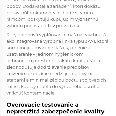
bodov. Dodávatelia zariadení, ktorí dokážu
poskytnúť dokumenty o zhode s týmito
rámcom, poskytujú kupujúcim významnú
výhodu počas auditov prevádzok.
Rúry
galónová vyplňovacia mašina
navrhnutá
ako integrovaná výrobná linka typu 3-v-1, ktorá
kombinuje umývanie fľašiek, plnenie a
uzatváranie v jednom hygienickom
ochrannom priestore – takáto konfigurácia
zjednodušuje dodržiavanie predpisov
znížením expozície medzi jednotlivými
etapami a minimalizáciou počtu spojovacích
miest, kde by mohla do výrobného okruhu
vniknúť kontaminácia.
Overovacie testovanie a
nepretržitá zabezpečenie kvality