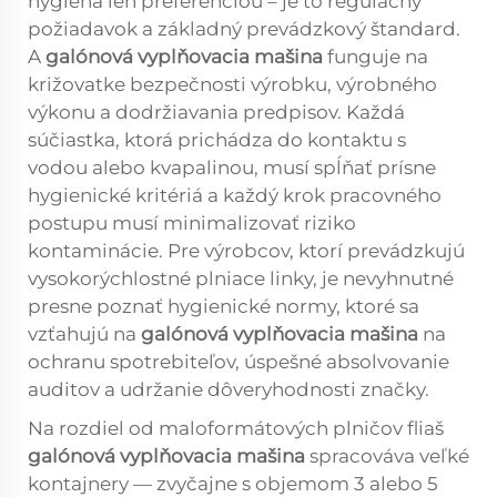
hygiena len preferenciou – je to regulačný
požiadavok a základný prevádzkový štandard.
A
galónová vyplňovacia mašina
funguje na
križovatke bezpečnosti výrobku, výrobného
výkonu a dodržiavania predpisov. Každá
súčiastka, ktorá prichádza do kontaktu s
vodou alebo kvapalinou, musí spĺňať prísne
hygienické kritériá a každý krok pracovného
postupu musí minimalizovať riziko
kontaminácie. Pre výrobcov, ktorí prevádzkujú
vysokorýchlostné plniace linky, je nevyhnutné
presne poznať hygienické normy, ktoré sa
vzťahujú na
galónová vyplňovacia mašina
na
ochranu spotrebiteľov, úspešné absolvovanie
auditov a udržanie dôveryhodnosti značky.
Na rozdiel od maloformátových plničov fliaš
galónová vyplňovacia mašina
spracováva veľké
kontajnery — zvyčajne s objemom 3 alebo 5