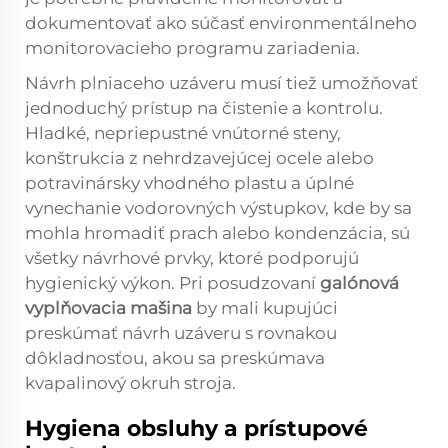
dokumentovať ako súčasť environmentálneho
monitorovacieho programu zariadenia.
Návrh plniaceho uzáveru musí tiež umožňovať
jednoduchý prístup na čistenie a kontrolu.
Hladké, nepriepustné vnútorné steny,
konštrukcia z nehrdzavejúcej ocele alebo
potravinársky vhodného plastu a úplné
vynechanie vodorovných výstupkov, kde by sa
mohla hromadiť prach alebo kondenzácia, sú
všetky návrhové prvky, ktoré podporujú
hygienický výkon. Pri posudzovaní
galónová
vyplňovacia mašina
by mali kupujúci
preskúmať návrh uzáveru s rovnakou
dôkladnosťou, akou sa preskúmava
kvapalinový okruh stroja.
Hygiena obsluhy a prístupové