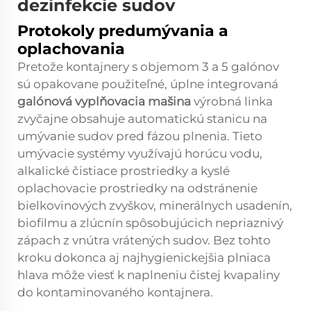
dezinfekcie sudov
Protokoly predumývania a
oplachovania
Pretože kontajnery s objemom 3 a 5 galónov
sú opakovane použiteľné, úplne integrovaná
galónová vyplňovacia mašina
výrobná linka
zvyčajne obsahuje automatickú stanicu na
umývanie sudov pred fázou plnenia. Tieto
umývacie systémy využívajú horúcu vodu,
alkalické čistiace prostriedky a kyslé
oplachovacie prostriedky na odstránenie
bielkovinových zvyškov, minerálnych usadenín,
biofilmu a zlúcnín spôsobujúcich nepriaznivý
zápach z vnútra vrátených sudov. Bez tohto
kroku dokonca aj najhygienickejšia plniaca
hlava môže viesť k naplneniu čistej kvapaliny
do kontaminovaného kontajnera.