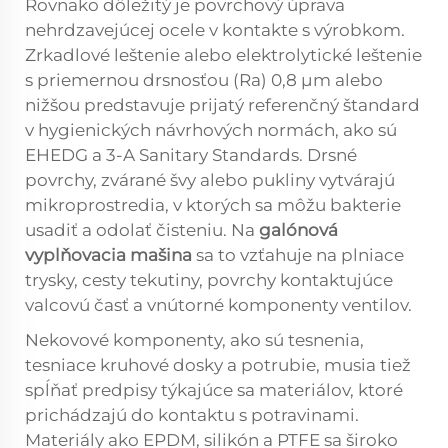
Rovnako dôležitý je povrchový úprava
nehrdzavejúcej ocele v kontakte s výrobkom.
Zrkadlové leštenie alebo elektrolytické leštenie
s priemernou drsnosťou (Ra) 0,8 µm alebo
nižšou predstavuje prijatý referenčný štandard
v hygienických návrhových normách, ako sú
EHEDG a 3-A Sanitary Standards. Drsné
povrchy, zvárané švy alebo pukliny vytvárajú
mikroprostredia, v ktorých sa môžu bakterie
usadiť a odolať čisteniu. Na
galónová
vyplňovacia mašina
sa to vzťahuje na plniace
trysky, cesty tekutiny, povrchy kontaktujúce
valcovú časť a vnútorné komponenty ventilov.
Nekovové komponenty, ako sú tesnenia,
tesniace kruhové dosky a potrubie, musia tiež
spĺňať predpisy týkajúce sa materiálov, ktoré
prichádzajú do kontaktu s potravinami.
Materiály ako EPDM, silikón a PTFE sa široko