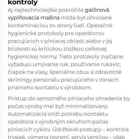
kontroly
Aj najtechnickejšie pokročilé
galónová
vyplňovacia mašina
môže byť ohrozené
kontamináciou zo strany ľudí. Operačné
hygienické protokoly pre operátorov
pracujúcich v plniacej oblasti alebo v jej
blízkosti sú kritickou zložkou celkovej
hygienickej normy. Tieto protokoly zvyčajne
vyžadujú umývanie rúk, používanie rukavíc,
čiapok na vlasy, špeciálne obuv a zdravotné
skríningy personálu pracujúceho v zónach
priameho kontaktu s výrobkom.
Prístup do samotného plniaceho ohradenia by
počas výroby mal byť minimalizovaný.
Automatizácia zníži potrebu kontaktu
operátora s výrobným okruhom počas
plniacich cyklov. Údržbové postupy – kontrola
trysiek, výmena tesnení, servis ventilov – však