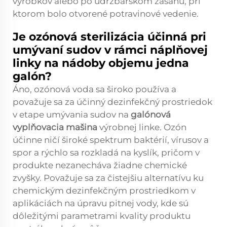
výrobkov alebo po údržbárskom zásahu, pri
ktorom bolo otvorené potravinové vedenie.
Je ozónová sterilizácia účinná pri
umývaní sudov v rámci náplňovej
linky na nádoby objemu jedna
galón?
Áno, ozónová voda sa široko používa a
považuje sa za účinný dezinfekčný prostriedok
v etape umývania sudov na
galónová
vyplňovacia mašina
výrobnej linke. Ozón
účinne ničí široké spektrum baktérií, vírusov a
spor a rýchlo sa rozkladá na kyslík, pričom v
produkte nezanecháva žiadne chemické
zvyšky. Považuje sa za čistejšiu alternatívu ku
chemickým dezinfekčným prostriedkom v
aplikáciách na úpravu pitnej vody, kde sú
dôležitými parametrami kvality produktu