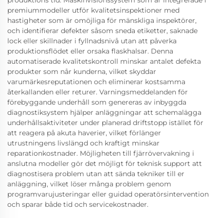
produktions tid. Maskinvisionssystem som är integrerade i
premiummodeller utför kvalitetsinspektioner med
hastigheter som är omöjliga för mänskliga inspektörer,
och identifierar defekter såsom sneda etiketter, saknade
lock eller skillnader i fyllnadsnivå utan att påverka
produktionsflödet eller orsaka flaskhalsar. Denna
automatiserade kvalitetskontroll minskar antalet defekta
produkter som når kunderna, vilket skyddar
varumärkesreputationen och eliminerar kostsamma
återkallanden eller returer. Varningsmeddelanden för
förebyggande underhåll som genereras av inbyggda
diagnostiksystem hjälper anläggningar att schemalägga
underhållsaktiviteter under planerad driftstopp istället för
att reagera på akuta haverier, vilket förlänger
utrustningens livslängd och kraftigt minskar
reparationkostnader. Möjligheten till fjärrövervakning i
anslutna modeller gör det möjligt för teknisk support att
diagnostisera problem utan att sända tekniker till er
anläggning, vilket löser många problem genom
programvarujusteringar eller guidad operatörsintervention
och sparar både tid och servicekostnader.