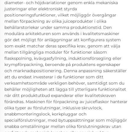
diameter- och höjdvariationer genom enkla mekaniska
justeringar eller elektroniskt styrda
positioneringsfunktioner, vilket möjliggör övergångar
mellan förpackning av olika juiceprodukter i olika
behållarstorlekar under samma produktionstid. Den
modulära arkitekturen som används i kvalitetsmaskiner
gör det möjligt för anläggningar att konfigurera system
som exakt matchar deras specifika krav, genom att välja
mellan tillgängliga moduler för funktioner såsom
flaskspolning, kvävgasfyllning, induktionsförsegling eller
krympförpackning, beroende på produktens egenskaper
och marknadspositionering. Denna anpassning säkerställer
att du endast investerar i de funktioner som ditt
verksamhetsområde verkligen behöver, samtidigt som du
behåller möjligheten att lägga till ytterligare funktionalitet
när ditt produktutbud expanderar eller kvalitetskraven
förändras. Maskinen för förpackning av juiceflaskor hanterar
olika typer av förslutningar, inklusive skruvlock,
snabbmonteringslock, korkpluggar och
specialförslutningar, med bytuppsättningar som möjliggör
snabba omställningar mellan olika förslutningskrav utan