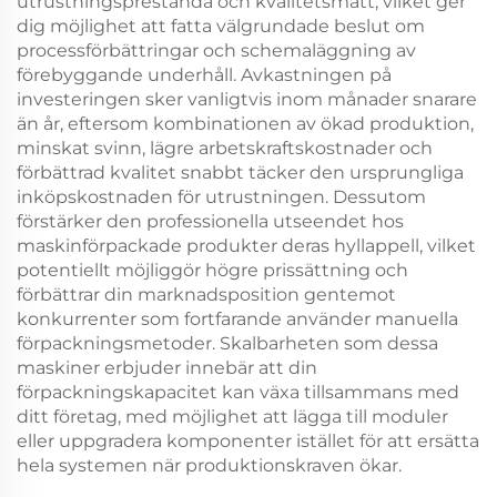
utrustningsprestanda och kvalitetsmått, vilket ger
dig möjlighet att fatta välgrundade beslut om
processförbättringar och schemaläggning av
förebyggande underhåll. Avkastningen på
investeringen sker vanligtvis inom månader snarare
än år, eftersom kombinationen av ökad produktion,
minskat svinn, lägre arbetskraftskostnader och
förbättrad kvalitet snabbt täcker den ursprungliga
inköpskostnaden för utrustningen. Dessutom
förstärker den professionella utseendet hos
maskinförpackade produkter deras hyllappell, vilket
potentiellt möjliggör högre prissättning och
förbättrar din marknadsposition gentemot
konkurrenter som fortfarande använder manuella
förpackningsmetoder. Skalbarheten som dessa
maskiner erbjuder innebär att din
förpackningskapacitet kan växa tillsammans med
ditt företag, med möjlighet att lägga till moduler
eller uppgradera komponenter istället för att ersätta
hela systemen när produktionskraven ökar.