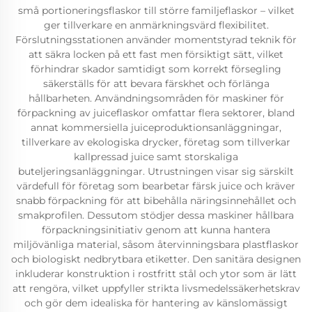
små portioneringsflaskor till större familjeflaskor – vilket
ger tillverkare en anmärkningsvärd flexibilitet.
Förslutningsstationen använder momentstyrad teknik för
att säkra locken på ett fast men försiktigt sätt, vilket
förhindrar skador samtidigt som korrekt försegling
säkerställs för att bevara färskhet och förlänga
hållbarheten. Användningsområden för maskiner för
förpackning av juiceflaskor omfattar flera sektorer, bland
annat kommersiella juiceproduktionsanläggningar,
tillverkare av ekologiska drycker, företag som tillverkar
kallpressad juice samt storskaliga
buteljeringsanläggningar. Utrustningen visar sig särskilt
värdefull för företag som bearbetar färsk juice och kräver
snabb förpackning för att bibehålla näringsinnehållet och
smakprofilen. Dessutom stödjer dessa maskiner hållbara
förpackningsinitiativ genom att kunna hantera
miljövänliga material, såsom återvinningsbara plastflaskor
och biologiskt nedbrytbara etiketter. Den sanitära designen
inkluderar konstruktion i rostfritt stål och ytor som är lätt
att rengöra, vilket uppfyller strikta livsmedelssäkerhetskrav
och gör dem idealiska för hantering av känslomässigt