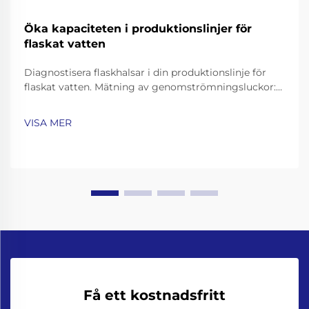
Öka kapaciteten i produktionslinjer för
flaskat vatten
Diagnostisera flaskhalsar i din produktionslinje för
flaskat vatten. Mätning av genomströmningsluckor:
Fyllningshastighet, omställningstid och OEE-analys.
För att få en överblick över var produktionen inte
VISA MER
uppfyller kraven bör du undersöka tre
nyckelindikatorer. Börja med att jämföra…
Få ett kostnadsfritt