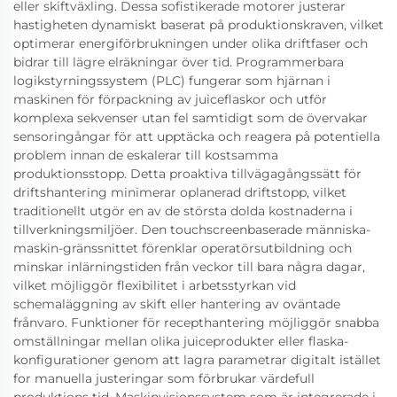
eller skiftväxling. Dessa sofistikerade motorer justerar
hastigheten dynamiskt baserat på produktionskraven, vilket
optimerar energiförbrukningen under olika driftfaser och
bidrar till lägre elräkningar över tid. Programmerbara
logikstyrningssystem (PLC) fungerar som hjärnan i
maskinen för förpackning av juiceflaskor och utför
komplexa sekvenser utan fel samtidigt som de övervakar
sensoringångar för att upptäcka och reagera på potentiella
problem innan de eskalerar till kostsamma
produktionsstopp. Detta proaktiva tillvägagångssätt för
driftshantering minimerar oplanerad driftstopp, vilket
traditionellt utgör en av de största dolda kostnaderna i
tillverkningsmiljöer. Den touchscreenbaserade människa-
maskin-gränssnittet förenklar operatörsutbildning och
minskar inlärningstiden från veckor till bara några dagar,
vilket möjliggör flexibilitet i arbetsstyrkan vid
schemaläggning av skift eller hantering av oväntade
frånvaro. Funktioner för recepthantering möjliggör snabba
omställningar mellan olika juiceprodukter eller flaska-
konfigurationer genom att lagra parametrar digitalt istället
for manuella justeringar som förbrukar värdefull