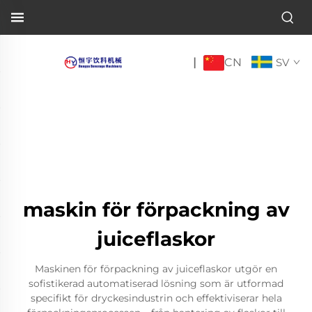
CN
|
SV
maskin för förpackning av
juiceflaskor
Maskinen för förpackning av juiceflaskor utgör en
sofistikerad automatiserad lösning som är utformad
specifikt för dryckesindustrin och effektiviserar hela