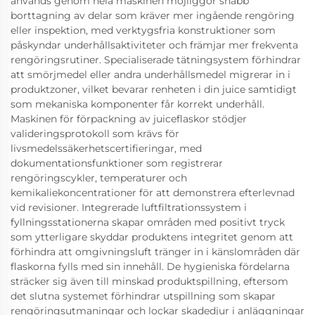
används genom hela maskinen möjliggör snabb
borttagning av delar som kräver mer ingående rengöring
eller inspektion, med verktygsfria konstruktioner som
påskyndar underhållsaktiviteter och främjar mer frekventa
rengöringsrutiner. Specialiserade tätningsystem förhindrar
att smörjmedel eller andra underhållsmedel migrerar in i
produktzoner, vilket bevarar renheten i din juice samtidigt
som mekaniska komponenter får korrekt underhåll.
Maskinen för förpackning av juiceflaskor stödjer
valideringsprotokoll som krävs för
livsmedelssäkerhetscertifieringar, med
dokumentationsfunktioner som registrerar
rengöringscykler, temperaturer och
kemikaliekoncentrationer för att demonstrera efterlevnad
vid revisioner. Integrerade luftfiltrationssystem i
fyllningsstationerna skapar områden med positivt tryck
som ytterligare skyddar produktens integritet genom att
förhindra att omgivningsluft tränger in i känslområden där
flaskorna fylls med sin innehåll. De hygieniska fördelarna
sträcker sig även till minskad produktspillning, eftersom
det slutna systemet förhindrar utspillning som skapar
rengöringsutmaningar och lockar skadedjur i anläggningar