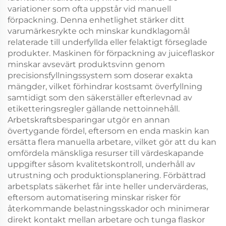
variationer som ofta uppstår vid manuell
förpackning. Denna enhetlighet stärker ditt
varumärkesrykte och minskar kundklagomål
relaterade till underfyllda eller felaktigt förseglade
produkter. Maskinen för förpackning av juiceflaskor
minskar avsevärt produktsvinn genom
precisionsfyllningssystem som doserar exakta
mängder, vilket förhindrar kostsamt överfyllning
samtidigt som den säkerställer efterlevnad av
etiketteringsregler gällande nettoinnehåll.
Arbetskraftsbesparingar utgör en annan
övertygande fördel, eftersom en enda maskin kan
ersätta flera manuella arbetare, vilket gör att du kan
omfördela mänskliga resurser till värdeskapande
uppgifter såsom kvalitetskontroll, underhåll av
utrustning och produktionsplanering. Förbättrad
arbetsplats säkerhet får inte heller undervärderas,
eftersom automatisering minskar risker för
återkommande belastningsskador och minimerar
direkt kontakt mellan arbetare och tunga flaskor