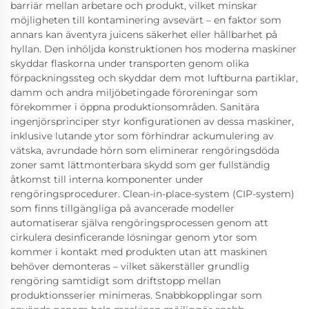
barriär mellan arbetare och produkt, vilket minskar
möjligheten till kontaminering avsevärt – en faktor som
annars kan äventyra juicens säkerhet eller hållbarhet på
hyllan. Den inhöljda konstruktionen hos moderna maskiner
skyddar flaskorna under transporten genom olika
förpackningssteg och skyddar dem mot luftburna partiklar,
damm och andra miljöbetingade föroreningar som
förekommer i öppna produktionsområden. Sanitära
ingenjörsprinciper styr konfigurationen av dessa maskiner,
inklusive lutande ytor som förhindrar ackumulering av
vätska, avrundade hörn som eliminerar rengöringsdöda
zoner samt lättmonterbara skydd som ger fullständig
åtkomst till interna komponenter under
rengöringsprocedurer. Clean-in-place-system (CIP-system)
som finns tillgängliga på avancerade modeller
automatiserar själva rengöringsprocessen genom att
cirkulera desinficerande lösningar genom ytor som
kommer i kontakt med produkten utan att maskinen
behöver demonteras – vilket säkerställer grundlig
rengöring samtidigt som driftstopp mellan
produktionsserier minimeras. Snabbkopplingar som