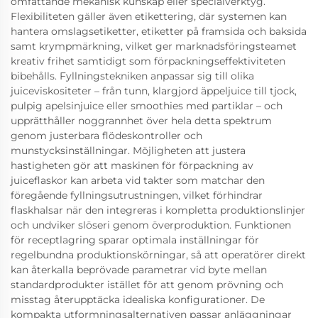
omfattande mekanisk kunskap eller specialverktyg.
Flexibiliteten gäller även etikettering, där systemen kan
hantera omslagsetiketter, etiketter på framsida och baksida
samt krympmärkning, vilket ger marknadsföringsteamet
kreativ frihet samtidigt som förpackningseffektiviteten
bibehålls. Fyllningstekniken anpassar sig till olika
juiceviskositeter – från tunn, klargjord äppeljuice till tjock,
pulpig apelsinjuice eller smoothies med partiklar – och
upprätthåller noggrannhet över hela detta spektrum
genom justerbara flödeskontroller och
munstycksinställningar. Möjligheten att justera
hastigheten gör att maskinen för förpackning av
juiceflaskor kan arbeta vid takter som matchar den
föregående fyllningsutrustningen, vilket förhindrar
flaskhalsar när den integreras i kompletta produktionslinjer
och undviker slöseri genom överproduktion. Funktionen
för receptlagring sparar optimala inställningar för
regelbundna produktionskörningar, så att operatörer direkt
kan återkalla beprövade parametrar vid byte mellan
standardprodukter istället för att genom prövning och
misstag återupptäcka idealiska konfigurationer. De
kompakta utformningsalternativen passar anläggningar