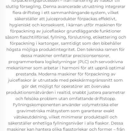
förpackningsprocessen – från hantering av flaskor till
slutlig försegling. Denna avancerade utrustning integrerar
flera driftsteg i ett sammanhängande system, vilket
säkerställer att juiceprodukter förpackas effektivt,
hygieniskt och konsekvent. I kärnan utför maskinen för
förpackning av juiceflaskor grundläggande funktioner
såsom flaschtillförsel, fyllning, förslutning, etikettering och
förpackning i kartonger, samtidigt som den bibehåller
högsta möjliga produktintegritet. Den tekniska ramen för
dessa maskiner omfattar precisionsensorer,
programmerbara logikstyrningar (PLC) och servodrivna
mekanismer som arbetar i harmoni för att uppnå optimal
prestanda. Moderna maskiner för förpackning av
juiceflaskor är utrustade med pekskärmsgränssnitt som
gör det möjligt for operatörer att övervaka
produktionsmätvärden i realtid, snabbt justera parametrar
och felsöka problem utan omfattande driftstopp.
Fyllningskomponenten använder volymetriska eller
gravimetriska mätsystem som garanterar exakt
vätskeutdelning, vilket minimerar produktspill och
säkerställer enhetliga fyllningsnivåer i alla flaskor. Dessa
maskiner kan hantera olika flasstorlekar och former – från