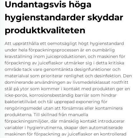
Undantagsvis höga
hygienstandarder skyddar
produktkvaliteten
Att upprätthålla ett oemotsägligt högt hygienstandard
under hela förpackningsprocessen är en oumbärlig
kravställning inom juiceproduktionen, och maskinen för
förpackning av juiceflaskor utmärker sig i detta kritiska
område tack vare genomtänkta designfunktioner och
materialval som prioriterar renlighet och desinfektion. Den
dominerande användningen av livsmedelsklassat rostfritt
stål på ytor som kommer i kontakt med produkten ger en
icke-porös, korrosionsbeständig barriär som hindrar
bakterietillväxt och tål upprepad exponering för
rengöringsmedel utan att försämras eller kontaminera
produkterna. Till skillnad från manuella
förpackningsmiljöer, där mänsklig kontakt introducerar
variabler i hygienrutinerna, skapar den automatiserade
maskinen för förpackning av juiceflaskor en kontrollerad