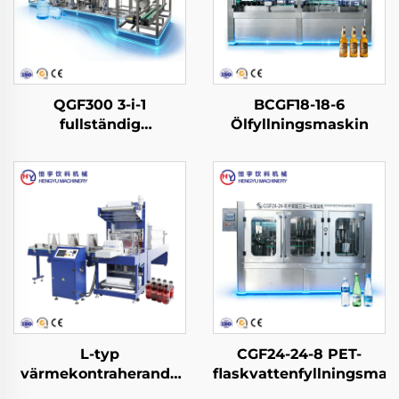
QGF300 3-i-1
BCGF18-18-6
fullständig
Ölfyllningsmaskin
produktionslinje för
fatvatten
L-typ
CGF24-24-8 PET-
värmekontraherande
flaskvattenfyllningsmas
filmförpackningsmaskin