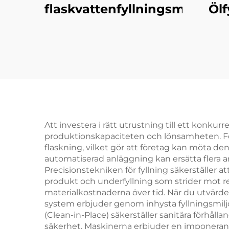
flaskvattenfyllningsmaskin
Öl
Att investera i rätt utrustning till ett konk
produktionskapaciteten och lönsamheten. Fö
flaskning, vilket gör att företag kan möta d
automatiserad anläggning kan ersätta flera 
Precisionstekniken för fyllning säkerställer a
produkt och underfyllning som strider mot 
materialkostnaderna över tid. När du utvärde
system erbjuder genom inhysta fyllningsmiljö
(Clean-in-Place) säkerställer sanitära förhå
säkerhet. Maskinerna erbjuder en imponerande