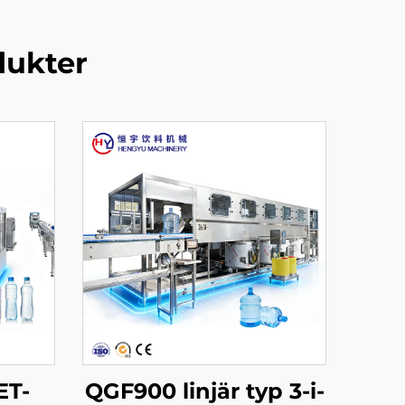
dukter
ET-
QGF900 linjär typ 3-i-