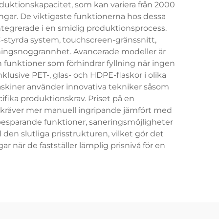
duktionskapacitet, som kan variera från 2000
ingar. De viktigaste funktionerna hos dessa
 integrerade i en smidig produktionsprocess.
-styrda system, touchscreen-gränssnitt,
lningsnoggrannhet. Avancerade modeller är
h funktioner som förhindrar fyllning när ingen
klusive PET-, glas- och HDPE-flaskor i olika
smaskiner använder innovativa tekniker såsom
cifika produktionskrav. Priset på en
 kräver mer manuell ingripande jämfört med
besparande funktioner, saneringsmöjligheter
 den slutliga prisstrukturen, vilket gör det
när de fastställer lämplig prisnivå för en