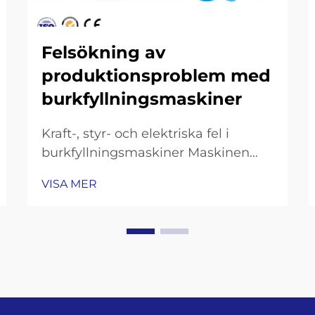
Felsökning av
produktionsproblem med
burkfyllningsmaskiner
Kraft-, styr- och elektriska fel i
burkfyllningsmaskiner Maskinen
startar inte: kontroller av
VISA MER
huvudströmförsörjning, säkringar
och nödstoppkrets Om
burkfyllningsmaskinen inte startar
alls är det första man ska göra att
kontrollera om
huvudströmförsörjningen...