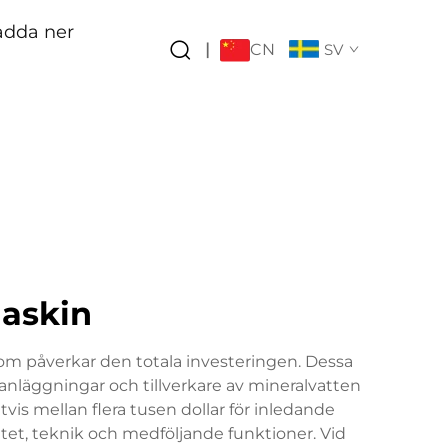
adda ner
CN
|
SV
maskin
som påverkar den totala investeringen. Dessa
nläggningar och tillverkare av mineralvatten
vis mellan flera tusen dollar för inledande
itet, teknik och medföljande funktioner. Vid