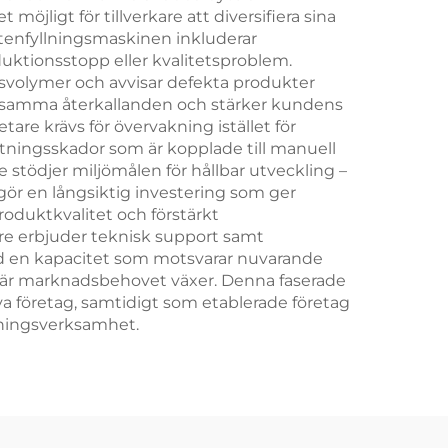
öjligt för tillverkare att diversifiera sina
ttenfyllningsmaskinen inkluderar
duktionsstopp eller kvalitetsproblem.
ngsvolymer och avvisar defekta produkter
kostsamma återkallanden och stärker kundens
tare krävs för övervakning istället för
tningsskador som är kopplade till manuell
stödjer miljömålen för hållbar utveckling –
ör en långsiktig investering som ger
oduktkvalitet och förstärkt
are erbjuder teknisk support samt
med en kapacitet som motsvarar nuvarande
när marknadsbehovet växer. Denna faserade
ya företag, samtidigt som etablerade företag
skningsverksamhet.