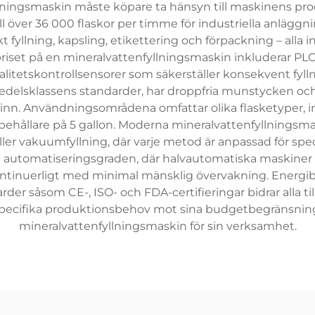
ningsmaskin måste köpare ta hänsyn till maskinens pro
l över 36 000 flaskor per timme för industriella anläggn
 fyllning, kapsling, etikettering och förpackning – alla
riset på en mineralvattenfyllningsmaskin inkluderar PLC
litetskontrollsensorer som säkerställer konsekvent fyl
ivsmedelsklassens standarder, har droppfria munstycken oc
vinn. Användningsområdena omfattar olika flasketyper, in
ora behållare på 5 gallon. Moderna mineralvattenfyllning
 eller vakuumfyllning, där varje metod är anpassad för spe
å automatiseringsgraden, där halvautomatiska maskiner
 kontinuerligt med minimal mänsklig övervakning. Energi
der såsom CE-, ISO- och FDA-certifieringar bidrar alla till
specifika produktionsbehov mot sina budgetbegränsningar 
mineralvattenfyllningsmaskin för sin verksamhet.