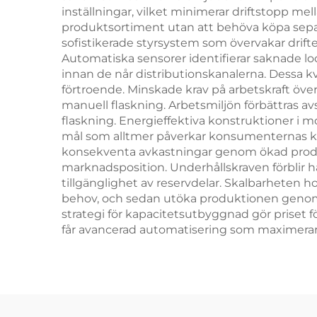
inställningar, vilket minimerar driftstopp mel
produktsortiment utan att behöva köpa separa
sofistikerade styrsystem som övervakar drift
Automatiska sensorer identifierar saknade loc
innan de når distributionskanalerna. Dessa k
förtroende. Minskade krav på arbetskraft översä
manuell flaskning. Arbetsmiljön förbättras 
flaskning. Energieffektiva konstruktioner i 
mål som alltmer påverkar konsumenternas köp
konsekventa avkastningar genom ökad produkt
marknadsposition. Underhållskraven förblir h
tillgänglighet av reservdelar. Skalbarheten 
behov, och sedan utöka produktionen genom 
strategi för kapacitetsutbyggnad gör priset f
får avancerad automatisering som maximerar e