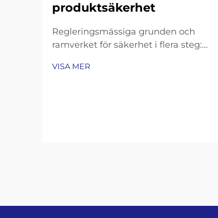
produktsäkerhet
Regleringsmässiga grunden och
ramverket för säkerhet i flera steg:
FDA, EPA och ISO-standarder
VISA MER
specifika för produktionslinjer för
flaskat vatten. Den bransch som
tillverkar flaskat vatten opererar
inom ett ganska strikt regelverk.
FDA har så kallade Good
Manufacturing Practices (GMP)…