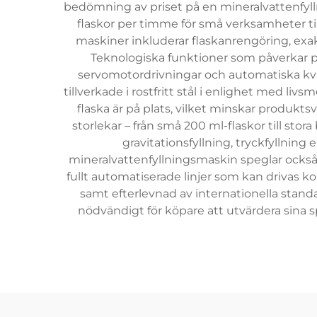
bedömning av priset på en mineralvattenfyll
flaskor per timme för små verksamheter til
maskiner inkluderar flaskanrengöring, exakt
Teknologiska funktioner som påverkar p
servomotordrivningar och automatiska kva
tillverkade i rostfritt stål i enlighet med l
flaska är på plats, vilket minskar produkts
storlekar – från små 200 ml-flaskor till st
gravitationsfyllning, tryckfyllning
mineralvattenfyllningsmaskin speglar ocks
fullt automatiserade linjer som kan drivas
samt efterlevnad av internationella standar
nödvändigt för köpare att utvärdera sina 