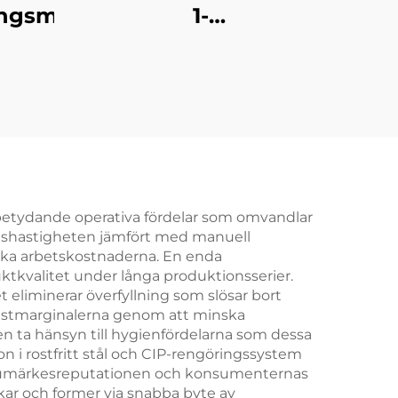
ningsmaskin
1-
tunnvattenfyllningsmaskin
er betydande operativa fördelar som omvandlar
onshastigheten jämfört med manuell
 öka arbetskostnaderna. En enda
tkvalitet under långa produktionsserier.
et eliminerar överfyllning som slösar bort
instmarginalerna genom att minska
en ta hänsyn till hygienfördelarna som dessa
 i rostfritt stål och CIP-rengöringssystem
r varumärkesreputationen och konsumenternas
kar och former via snabba byte av