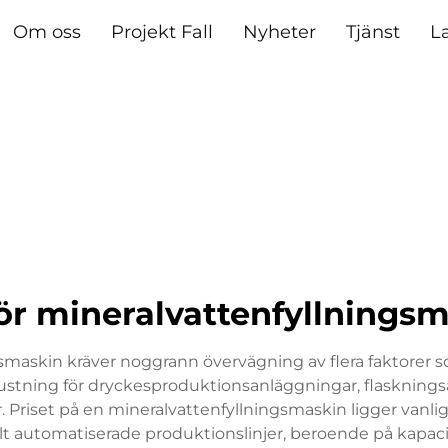
Om oss
Projekt Fall
Nyheter
Tjänst
L
för mineralvattenfyllnings
ngsmaskin kräver noggrann övervägning av flera faktorer 
tning för dryckesproduktionsanläggningar, flaskningsa
 Priset på en mineralvattenfyllningsmaskin ligger vanligt
llt automatiserade produktionslinjer, beroende på kapac