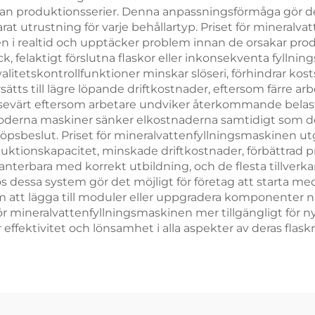
lan produktionsserier. Denna anpassningsförmåga gör det m
t utrustning för varje behållartyp. Priset för mineralva
en i realtid och upptäcker problem innan de orsakar pro
k, felaktigt förslutna flaskor eller inkonsekventa fyllni
valitetskontrollfunktioner minskar slöseri, förhindrar 
tts till lägre löpande driftkostnader, eftersom färre arbe
avsevärt eftersom arbetare undviker återkommande belas
moderna maskiner sänker elkostnaderna samtidigt som de 
sbeslut. Priset för mineralvattenfyllningsmaskinen utg
ionskapacitet, minskade driftkostnader, förbättrad pr
anterbara med korrekt utbildning, och de flesta tillverk
hos dessa system gör det möjligt för företag att starta 
att lägga till moduler eller uppgradera komponenter 
ör mineralvattenfyllningsmaskinen mer tillgängligt för n
ffektivitet och lönsamhet i alla aspekter av deras fla