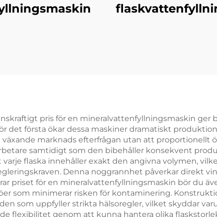
fyllningsmaskin
flaskvattenfyll
urrenskraftigt pris för en mineralvattenfyllningsmaskin g
r det första ökar dessa maskiner dramatiskt produkti
en växande marknads efterfrågan utan att proportionellt
arbetare samtidigt som den bibehåller konsekvent produk
tt varje flaska innehåller exakt den angivna volymen, vilk
regleringskraven. Denna noggrannhet påverkar direkt v
rar priset för en mineralvattenfyllningsmaskin bör du äv
er som minimerar risken för kontaminering. Konstruktion
llanden som uppfyller strikta hälsoregler, vilket skydda
 flexibilitet genom att kunna hantera olika flaskstorle