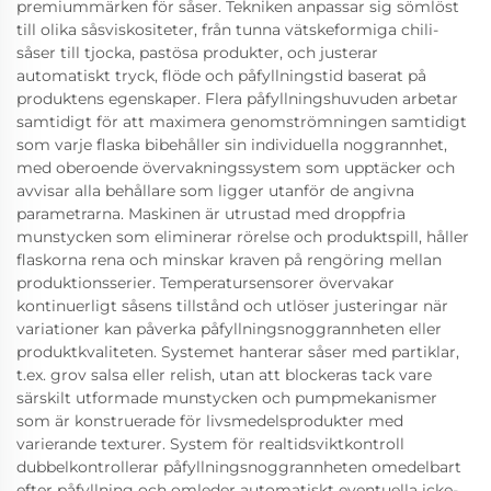
premiummärken för såser. Tekniken anpassar sig sömlöst
till olika såsviskositeter, från tunna vätskeformiga chili-
såser till tjocka, pastösa produkter, och justerar
automatiskt tryck, flöde och påfyllningstid baserat på
produktens egenskaper. Flera påfyllningshuvuden arbetar
samtidigt för att maximera genomströmningen samtidigt
som varje flaska bibehåller sin individuella noggrannhet,
med oberoende övervakningssystem som upptäcker och
avvisar alla behållare som ligger utanför de angivna
parametrarna. Maskinen är utrustad med droppfria
munstycken som eliminerar rörelse och produktspill, håller
flaskorna rena och minskar kraven på rengöring mellan
produktionsserier. Temperatursensorer övervakar
kontinuerligt såsens tillstånd och utlöser justeringar när
variationer kan påverka påfyllningsnoggrannheten eller
produktkvaliteten. Systemet hanterar såser med partiklar,
t.ex. grov salsa eller relish, utan att blockeras tack vare
särskilt utformade munstycken och pumpmekanismer
som är konstruerade för livsmedelsprodukter med
varierande texturer. System för realtidsviktkontroll
dubbelkontrollerar påfyllningsnoggrannheten omedelbart
efter påfyllning och omleder automatiskt eventuella icke-