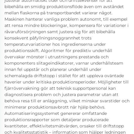
justerar automatiskt tider och driftsekvenser för att
bibehålla en smidig produktionsflöde även om avståndet
mellan flaskorna på transportbandet varierar något.
Maskinen hanterar vanliga problem autonomt, till exempel
att rensa mindre blockeringar, kompensera för variationer i
råvaruförsörjningen samt justera sig för att bibehålla
konsekvent påfyllningsnoggrannhet trots
temperaturvariationer hos ingredienserna under
produktionsskift. Algoritmer för prediktiv underhåll
övervakar mönster i utrustningens prestanda och
komponenters slitageindikatorer, varnar underhållsteam
innan fel uppstår och planerar underhåll under
schemalagda driftstopp i stället för att uppleva oväntade
haverier under kritiska produktionsperioder. Möjligheter till
fjärrövervakning gör att teknisk supportpersonal kan
diagnostisera problem och justera parametrar utan att
behöva resa till er anläggning, vilket minskar svarstider och
minimerar produktionsavbrott när hjälp behövs.
Automatiseringssystemet genererar omfattande
produktionsrapporter som detaljerar producerade
kvantiteter, effektivitetsmätvärden, orsaker till driftstopp
och kvalitetsstatistik – information som hjälper ledningen