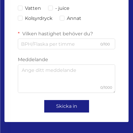
Vatten
- juice
Kolsyrdryck
Annat
Vilken hastighet behöver du?
0/100
Meddelande
0/1000
Skicka in