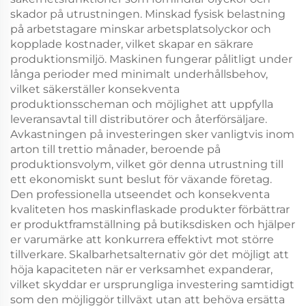
skador på utrustningen. Minskad fysisk belastning
på arbetstagare minskar arbetsplatsolyckor och
kopplade kostnader, vilket skapar en säkrare
produktionsmiljö. Maskinen fungerar pålitligt under
långa perioder med minimalt underhållsbehov,
vilket säkerställer konsekventa
produktionsscheman och möjlighet att uppfylla
leveransavtal till distributörer och återförsäljare.
Avkastningen på investeringen sker vanligtvis inom
arton till trettio månader, beroende på
produktionsvolym, vilket gör denna utrustning till
ett ekonomiskt sunt beslut för växande företag.
Den professionella utseendet och konsekventa
kvaliteten hos maskinflaskade produkter förbättrar
er produktframställning på butiksdisken och hjälper
er varumärke att konkurrera effektivt mot större
tillverkare. Skalbarhetsalternativ gör det möjligt att
höja kapaciteten när er verksamhet expanderar,
vilket skyddar er ursprungliga investering samtidigt
som den möjliggör tillväxt utan att behöva ersätta