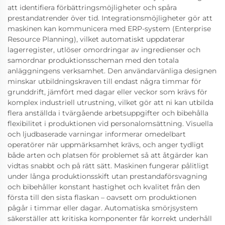
att identifiera förbättringsmöjligheter och spåra
prestandatrender över tid. Integrationsmöjligheter gör att
maskinen kan kommunicera med ERP-system (Enterprise
Resource Planning), vilket automatiskt uppdaterar
lagerregister, utlöser omordringar av ingredienser och
samordnar produktionsscheman med den totala
anläggningens verksamhet. Den användarvänliga designen
minskar utbildningskraven till endast några timmar för
grunddrift, jämfört med dagar eller veckor som krävs för
komplex industriell utrustning, vilket gör att ni kan utbilda
flera anställda i tvärgående arbetsuppgifter och bibehålla
flexibilitet i produktionen vid personalomsättning. Visuella
och ljudbaserade varningar informerar omedelbart
operatörer när uppmärksamhet krävs, och anger tydligt
både arten och platsen för problemet så att åtgärder kan
vidtas snabbt och på rätt sätt. Maskinen fungerar pålitligt
under långa produktionsskift utan prestandaförsvagning
och bibehåller konstant hastighet och kvalitet från den
första till den sista flaskan – oavsett om produktionen
pågår i timmar eller dagar. Automatiska smörjsystem
säkerställer att kritiska komponenter får korrekt underhåll