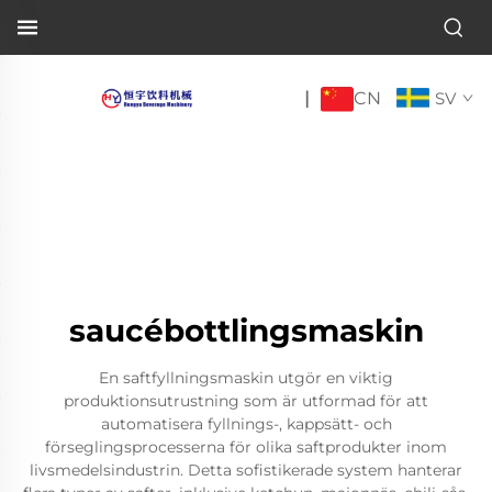
CN
|
SV
saucébottlingsmaskin
En saftfyllningsmaskin utgör en viktig
produktionsutrustning som är utformad för att
automatisera fyllnings-, kappsätt- och
förseglingsprocesserna för olika saftprodukter inom
livsmedelsindustrin. Detta sofistikerade system hanterar