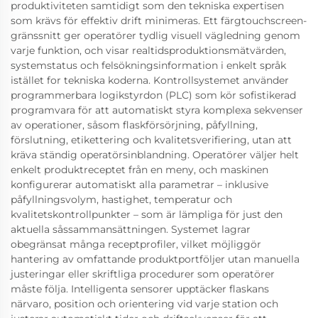
produktiviteten samtidigt som den tekniska expertisen
som krävs för effektiv drift minimeras. Ett färgtouchscreen-
gränssnitt ger operatörer tydlig visuell vägledning genom
varje funktion, och visar realtidsproduktionsmätvärden,
systemstatus och felsökningsinformation i enkelt språk
istället for tekniska koderna. Kontrollsystemet använder
programmerbara logikstyrdon (PLC) som kör sofistikerad
programvara för att automatiskt styra komplexa sekvenser
av operationer, såsom flaskförsörjning, påfyllning,
förslutning, etikettering och kvalitetsverifiering, utan att
kräva ständig operatörsinblandning. Operatörer väljer helt
enkelt produktreceptet från en meny, och maskinen
konfigurerar automatiskt alla parametrar – inklusive
påfyllningsvolym, hastighet, temperatur och
kvalitetskontrollpunkter – som är lämpliga för just den
aktuella såssammansättningen. Systemet lagrar
obegränsat många receptprofiler, vilket möjliggör
hantering av omfattande produktportföljer utan manuella
justeringar eller skriftliga procedurer som operatörer
måste följa. Intelligenta sensorer upptäcker flaskans
närvaro, position och orientering vid varje station och