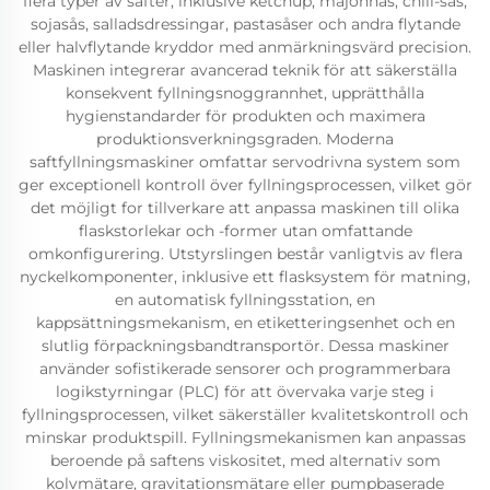
flera typer av safter, inklusive ketchup, majonnäs, chili-sås,
sojasås, salladsdressingar, pastasåser och andra flytande
eller halvflytande kryddor med anmärkningsvärd precision.
Maskinen integrerar avancerad teknik för att säkerställa
konsekvent fyllningsnoggrannhet, upprätthålla
hygienstandarder för produkten och maximera
produktionsverkningsgraden. Moderna
saftfyllningsmaskiner omfattar servodrivna system som
ger exceptionell kontroll över fyllningsprocessen, vilket gör
det möjligt for tillverkare att anpassa maskinen till olika
flaskstorlekar och -former utan omfattande
omkonfigurering. Utstyrslingen består vanligtvis av flera
nyckelkomponenter, inklusive ett flasksystem för matning,
en automatisk fyllningsstation, en
kappsättningsmekanism, en etiketteringsenhet och en
slutlig förpackningsbandtransportör. Dessa maskiner
använder sofistikerade sensorer och programmerbara
logikstyrningar (PLC) för att övervaka varje steg i
fyllningsprocessen, vilket säkerställer kvalitetskontroll och
minskar produktspill. Fyllningsmekanismen kan anpassas
beroende på saftens viskositet, med alternativ som
kolvmätare, gravitationsmätare eller pumpbaserade