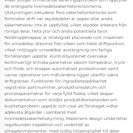
vilket stödjer omfattande saneringsprotokoll som uppfyller
de strängaste livsmedelssäkerhetsrevisionerna.
Utstyrslingen inkluderar flera säkerhetsinterlocks som
förhindrar drift när skyddsdelen är öppen eller andra
säkerhetskrav inte är uppfyllda, vilket skyddar arbetare från
rörliga delar, heta ytor och andra potentiella faror.
Nödstoppknappar är strategiskt placerade runt maskinen
för omedelbar åtkomst från vilken som helst driftposition,
vilket möjliggör omedelbar avstängning om farliga
förhållanden uppstår. Kontrollsystemet övervakar
kontinuerligt kritiska parametrar såsom temperatur, tryck
och flöde, och stoppar automatiskt produktionen samt
varnar operatörer om mätvärdena ligger utanför säkra
driftgränser. Funktioner för ingrediensspårbarhet
registrerar partinummer, produktionsdatum och
processparametrar för varje fylld flaska, vilket skapar
dokumentation som stödjer produktåterkallanden om
kvalitetsproblem uppstår och visar att företaget vidtar
adekvata åtgärder i samband med
livsmedelssäkerhetsstyrning. Maskinens design underlättar
regelbunden inspektion och underhåll av
slitagekomponenter, med tydlig tillgänglighet till delar