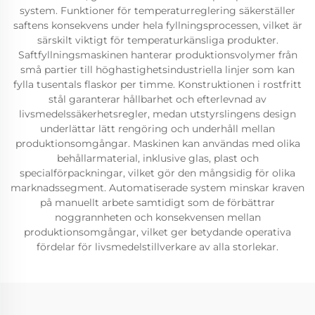
system. Funktioner för temperaturreglering säkerställer
saftens konsekvens under hela fyllningsprocessen, vilket är
särskilt viktigt för temperaturkänsliga produkter.
Saftfyllningsmaskinen hanterar produktionsvolymer från
små partier till höghastighetsindustriella linjer som kan
fylla tusentals flaskor per timme. Konstruktionen i rostfritt
stål garanterar hållbarhet och efterlevnad av
livsmedelssäkerhetsregler, medan utstyrslingens design
underlättar lätt rengöring och underhåll mellan
produktionsomgångar. Maskinen kan användas med olika
behållarmaterial, inklusive glas, plast och
specialförpackningar, vilket gör den mångsidig för olika
marknadssegment. Automatiserade system minskar kraven
på manuellt arbete samtidigt som de förbättrar
noggrannheten och konsekvensen mellan
produktionsomgångar, vilket ger betydande operativa
fördelar för livsmedelstillverkare av alla storlekar.