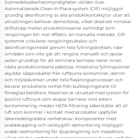
livsmedelssäkerhetsmyndigheter världen över.
Automatiserade Clean-In-Place-system (CIP) möjliggör
grundlig desinficering av alla produktkontaktytor utan att
utrustningen behöver demonteras, vilket drastiskt minskar
driftstopp mellan produktionsserier samtidigt som
rengöringen blir mer effektiv än manuella metoder. CIP-
systemet cirkulerar rengöringsvätskor och
desinficeringsmedel genom hela fyllningskretsen, nåer
områden som inte går att rengöra manuellt och spolar
sedan grundligt för att eliminera kemiska rester innan
nästa produktionsserie påbörjas. Inneslutna fyllningszoner
skyddar såsprodukter från luftburna kontaminer, damm
och miljöpåverkan under hela flaskningsprocessen och
bevarar produktens renhet från bulklagringstank till
förseglad behållare. Maskinen är utrustad med system för
positivt lufttryck som skapar barriärer mot extern
kontaminering, medan HEPA-filtrering säkerställer att all
luft som kommer i kontakt med produkter uppfyller
läkemedelsgradens renhetskrav. Komponenter med
snabbkoppling och verktygsfri demontering möjliggör
snabb nedmontering för djuprengöring och inspektion,