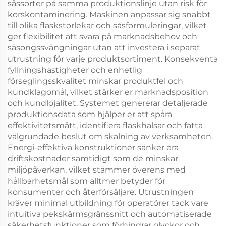
såssorter på samma produktionslinje utan risk för
korskontaminering. Maskinen anpassar sig snabbt
till olika flaskstorlekar och såsformuleringar, vilket
ger flexibilitet att svara på marknadsbehov och
säsongssvängningar utan att investera i separat
utrustning för varje produktsortiment. Konsekventa
fyllningshastigheter och enhetlig
förseglingsskvalitet minskar produktfel och
kundklagomål, vilket stärker er marknadsposition
och kundlojalitet. Systemet genererar detaljerade
produktionsdata som hjälper er att spåra
effektivitetsmått, identifiera flaskhalsar och fatta
välgrundade beslut om skalning av verksamheten.
Energi-effektiva konstruktioner sänker era
driftskostnader samtidigt som de minskar
miljöpåverkan, vilket stämmer överens med
hållbarhetsmål som alltmer betyder för
konsumenter och återförsäljare. Utrustningen
kräver minimal utbildning för operatörer tack vare
intuitiva pekskärmsgränssnitt och automatiserade
säkerhetsfunktioner som förhindrar olyckor och