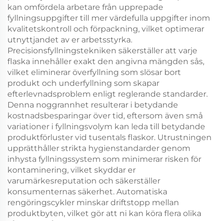
kan omfördela arbetare från upprepade
fyllningsuppgifter till mer värdefulla uppgifter inom
kvalitetskontroll och förpackning, vilket optimerar
utnyttjandet av er arbetsstyrka.
Precisionsfyllningstekniken säkerställer att varje
flaska innehåller exakt den angivna mängden sås,
vilket eliminerar överfyllning som slösar bort
produkt och underfyllning som skapar
efterlevnadsproblem enligt reglerande standarder.
Denna noggrannhet resulterar i betydande
kostnadsbesparingar över tid, eftersom även små
variationer i fyllningsvolym kan leda till betydande
produktförluster vid tusentals flaskor. Utrustningen
upprätthåller strikta hygienstandarder genom
inhysta fyllningssystem som minimerar risken för
kontaminering, vilket skyddar er
varumärkesreputation och säkerställer
konsumenternas säkerhet. Automatiska
rengöringscykler minskar driftstopp mellan
produktbyten, vilket gör att ni kan köra flera olika