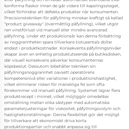
konforma flaskor innan de går vidare till kapslingssteget,
vilket förhindrar att defekta produkter når konsumenten.
Precisionstekniken för påfyllning minskar kraftigt så kallad
"product giveaway" (övermåttlig påfyllning), vilket utgör
ren vinstförlust vid manuell eller mindre avancerad
påfyllning. Under ett produktionsår kan denna förbättring
av noggrannheten spara tillverkare tiotusentals dollar
endast i produktkostnader. Konsekventa påfyllningsnivåer
skapar även en enhetlig produktutseende på butiksdisken,
där visuell konsekvens påverkar konsumenternas
köpsbeslut. Dessutom bibehåller tekniken sin
påfyllningsnoggrannhet oavsett operatörens
kompetensnivå eller variationer i produktionshastighet,
vilket eliminerar risken för mänskliga fel som ofta
förekommer vid manuell påfyllning. Systemet lagrar flera
produktrecept i minnet, vilket möjliggör omedelbar
omställning mellan olika såstyper med automatiska
parameterjusteringar för viskositet, påfyllningsvolym och
hastighetsinställningar. Denna flexibilitet gör det möjligt
för tillverkare att ekonomiskt driva korta
produktionspartier och snabbt anpassa sig till