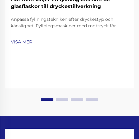
glasflaskor till dryckestillverkning
Anpassa fyllningstekniken efter dryckestyp och
känslighet. Fyllningsmaskiner med mottryck för
kolsyrade drycker och öl. Kolsyrade drycker som läsk,
mousserande vatten och öl kräver noggranna
VISA MER
fyllningstekniker för att bevara deras mousserande
egenskaper samtidigt som man undviker överdriven
skumning…