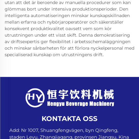
utan att det är beroende av manuella procedurer som kan
glömmas bort under intensiva produktionsperioder. Den
intelligenta automatiseringen minskar kunskapskillnaden
mellan erfarna och nybörjaroperatörer och säkerställer
konsekvent produktkvalitet oavsett vem som kör
utrustningen under ett visst skift. Denna demokratisering
av driftsexpertis ger flexibilitet i arbetsschemaläggningen
och minskar sårbarheten för att förlora nyckelpersonal med
specialiserad kunskap om utrustningens drift.
KONTAKTA OSS
Add: Nr 1007, Shuangfengvägen, byn Qingfeng,
staden Leyu, Zhangjiagang, provinsen Jiangsu, Kina