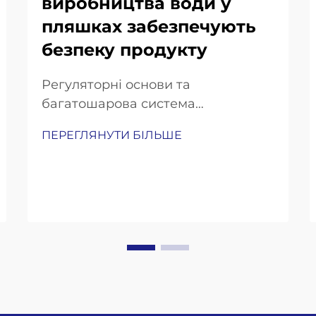
виробництва води у
пляшках забезпечують
безпеку продукту
Регуляторні основи та
багатошарова система
забезпечення безпеки: стандарти
ПЕРЕГЛЯНУТИ БІЛЬШЕ
FDA, EPA та ISO, спеціальні для
ліній виробництва мінеральної
води. Індустрія виробництва
мінеральної води працює в
рамках досить суворого набору
регуляторних вимог. FDA має так
звані «Добре виробничі практики»
(GMP)...