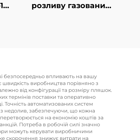
1
розливу газованих
я
безалкогольних
 в
напоїв DCGF32-32-8
які безпосередньо впливають на вашу
є швидкість виробництва порівняно з
лежно від конфігурації та розміру пляшок.
их термінів поставки та оперативно
і. Точність автоматизованих систем
ез недолив, забезпечуючи, що кожна
 перетворюється на економію коштів за
нкцій. Потреба в робочій силі значно
тори можуть керувати виробничими
Таке скорочення знижує витрати на