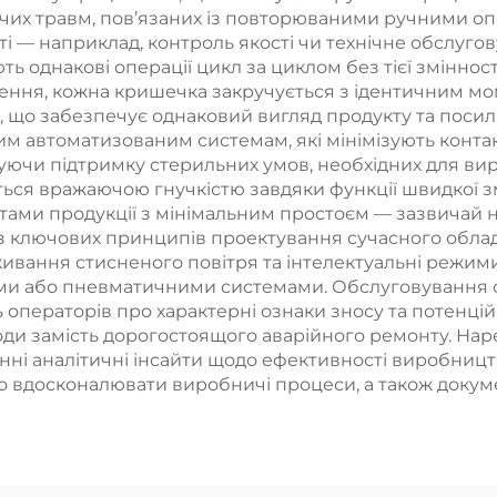
ичих травм, пов’язаних із повторюваними ручними оп
ті — наприклад, контроль якості чи технічне обслу
ь однакові операції цикл за циклом без тієї змінност
ння, кожна кришечка закручується з ідентичним мом
 що забезпечує однаковий вигляд продукту та посилю
 автоматизованим системам, які мінімізують контак
ючи підтримку стерильних умов, необхідних для ви
ться вражаючою гнучкістю завдяки функції швидкої з
тами продукції з мінімальним простоєм — зазвичай н
із ключових принципів проектування сучасного обл
ивання стисненого повітря та інтелектуальні режими
ними або пневматичними системами. Обслуговування
 операторів про характерні ознаки зносу та потенцій
оди замість дорогостоящого аварійного ремонту. Нар
ні аналітичні інсайти щодо ефективності виробництв
о вдосконалювати виробничі процеси, а також докумен