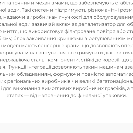
та точними механізмами, що забезпечують стабільн
итної води. Такі системи підтримують різноманітні ро
ів, надаючи виробникам гнучкості для обслуговування
ральної води зазвичай включає депалетизатор для об
 миття, що використовує фільтроване повітря або с
б’єму, блок закривання кришками з регулюванням мо
 моделі мають сенсорні екрани, що дозволяють опер
оригувати налаштування та отримувати діагностичн
ржавіюча сталь і компоненти, стійкі до корозії, що
в’я. Функції інтеграції дозволяють таким машинам в
альним обладнанням, формуючи повністю автоматиз
их регіональних виробників чи великі багатонаціонал
дні для виконання вимогливих виробничих графіків, а т
етапах — від наповнення до фінальної упаковки.