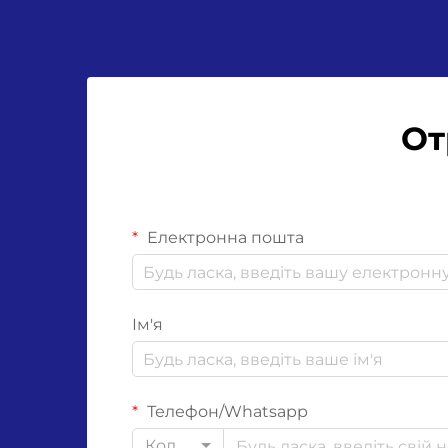
із порівняння...
От
Електронна пошта
Ім'я
Телефон/Whatsapp
Код