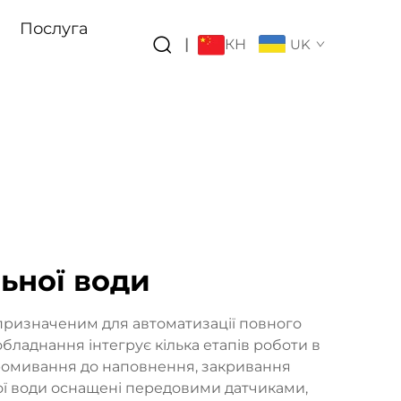
Послуга
КН
|
UK
ьної води
призначеним для автоматизації повного
обладнання інтегрує кілька етапів роботи в
 промивання до наповнення, закривання
ої води оснащені передовими датчиками,