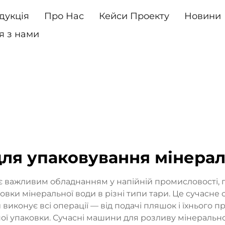
дукція
Про Нас
Кейси Проекту
Новини
я з нами
ля упаковування мінерал
є важливим обладнанням у напійній промисловості, 
вки мінеральної води в різні типи тари. Це сучасне 
виконує всі операції — від подачі пляшок і їхнього
ної упаковки. Сучасні машини для розливу мінеральн