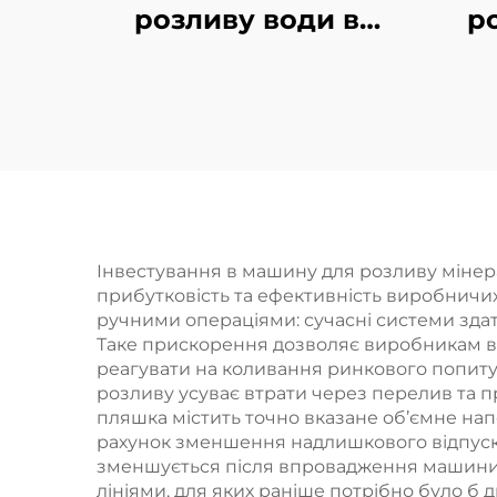
розливу води в
р
пляшки з ПЕТ
п
CGF18-18-6
Інвестування в машину для розливу мінер
прибутковість та ефективність виробничи
ручними операціями: сучасні системи здатн
Таке прискорення дозволяє виробникам ви
реагувати на коливання ринкового попиту,
розливу усуває втрати через перелив та 
пляшка містить точно вказане об’ємне нап
рахунок зменшення надлишкового відпуску 
зменшується після впровадження машини 
лініями, для яких раніше потрібно було б