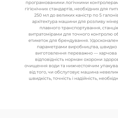
програмованими логічними контролерами 
гігієнічних стандартів, необхідних для п
250 мл до великих каністр по 5 галон
архітектура машини для розливу міне
плавного транспортування, станцію
витратомірами для точного контролю о
етикеток для брендування. Удосконалені
параметрами виробництва, швидко к
виготовлення переважно — харчова не
відповідність нормам охорони здоро
очищення води та нижчестоячим упакув
від того, чи обслуговує машина невелик
швидкість, точність і надійність, необхі