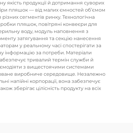
у якість продукції й дотримання суворих
зміри пляшок — від малих ємностей об’ємом
 різних сегментів ринку. Технологічна
робки пляшок, повітряні конвеєри для
терильну воду, модуль наповнення з
менту затягування та секцію нанесення
аторам у реальному часі спостерігати за
у інформацію за потреби. Матеріали
 забезпечує тривалий термін служби й
заємодіяти з вищестоячими системами
оване виробниче середовище. Незалежно
ьні напійні корпорації, вона забезпечує
акож зберігає цілісність продукту на всіх