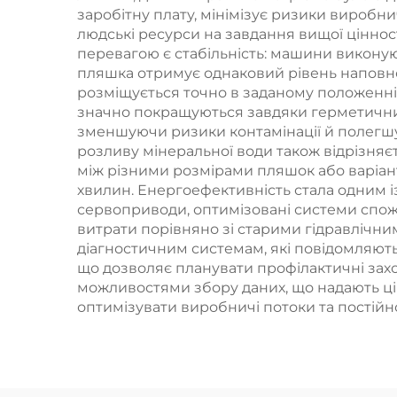
заробітну плату, мінімізує ризики виробн
людські ресурси на завдання вищої ціннос
перевагою є стабільність: машини виконуют
пляшка отримує однаковий рівень наповне
розміщується точно в заданому положенні,
значно покращуються завдяки герметичним
зменшуючи ризики контамінації й полегшу
розливу мінеральної води також відрізняє
між різними розмірами пляшок або варіан
хвилин. Енергоефективність стала одним 
сервоприводи, оптимізовані системи спож
витрати порівняно зі старими гідравліч
діагностичним системам, які повідомляють
що дозволяє планувати профілактичні зах
можливостями збору даних, що надають цін
оптимізувати виробничі потоки та постійн