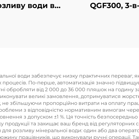
озливу води в
QGF300, 3-в-
ляшки з ПЕТ
машина дл
CGF40-40-12
розливу води
бочки
альної води забезпечує низку практичних переваг, 
х процесів. По-перше, автоматизація значно підвищу
і обробляти від 2 000 до 36 000 пляшок на годину за
конувати великі замовлення, дотримуватися жорстк
 не збільшуючи пропорційно витрати на оплату прац
проблеми з відповідністю нормативним вимогам чер
овнення з допуском ±1 %. Ця точність безпосередньо
продукції та захищає ваш бренд від регуляторних са
для розливу мінеральної води: один або два опера
 дюжину працівників, що виконували ручні операції. 