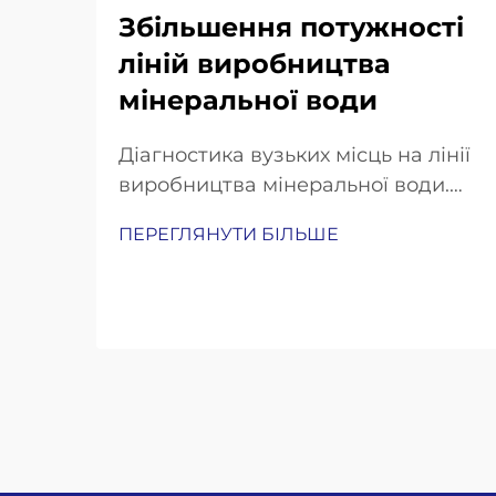
Збільшення потужності
ліній виробництва
мінеральної води
Діагностика вузьких місць на лінії
виробництва мінеральної води.
Вимірювання розривів у
ПЕРЕГЛЯНУТИ БІЛЬШЕ
продуктивності: швидкість
розливу, час переналагодження
та аналіз загального коефіцієнта
ефективності обладнання (OEE).
Щоб з’ясувати, де саме
виробництво не досягає
очікуваних показників, слід
проаналізувати три ключових
показники ефективності. Почніть