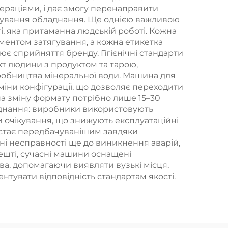
ераціями, і дає змогу перенаправити
говування обладнання. Ще однією важливою
і, яка притаманна людській роботі. Кожна
ентом затягування, а кожна етикетка
є сприйняття бренду. Гігієнічні стандарти
т людини з продуктом та тарою,
робництва мінеральної води. Машина для
міни конфігурації, що дозволяє переходити
а зміну формату потрібно лише 15–30
аднання: виробники використовують
 очікування, що знижують експлуатаційні
 стає передбачуванішим завдяки
ні несправності ще до виникнення аварій,
ешті, сучасні машини оснащені
а, допомагаючи виявляти вузькі місця,
тувати відповідність стандартам якості.