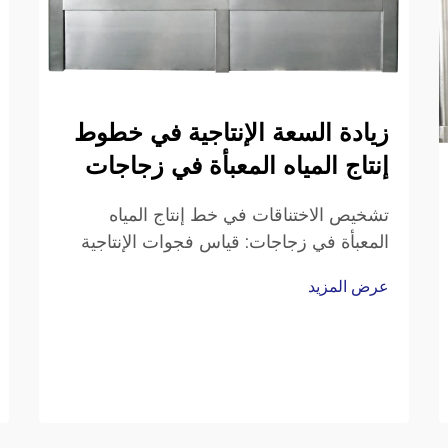
زيادة السعة الإنتاجية في خطوط
إنتاج المياه المعبأة في زجاجات
تشخيص الاختناقات في خط إنتاج المياه
المعبأة في زجاجات: قياس فجوات الإنتاجية
— سرعة التعبئة، وزمن التحويل بين
عرض المزيد
المنتجات، وتحليل كفاءة المعدات الشاملة
(OEE). وللوقوف على أماكن التراجع في
الأداء الإنتاجي، ركّز على ثلاثة مؤشرات
رئيسية للأداء. ابدأ مقارنةً…