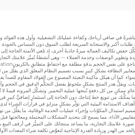
ؤثِّر مباشرةً في صافي أرباحك وكفاءة عملياتك التشغيلية. وأول هذه الفوائد 
يذ طلبات أكبر والاستجابة السريعة لطلب السوق دون المساس بالجودة. وهذ
خفض تكاليف العمالة ميزةً جاذبةً أخرى، إذ تلغي الأتمتة الحاجة إلى ت
دة وتطوير الوصفات وخدمة العملاء — وهي أنشطةٌ تُميِّز علامتك التجارية 
ت
عايير النظافة بشكلٍ كبيرٍ بسبب تصميم النظام المغلق الذي يقلِّل من 
 سواء. كما أن هيكل ماكينة التعبئة المصنوع من الفولاذ المقاوم للصدأ يق
ات. ويقلُّ هدر المنتج بشكلٍ ملحوظٍ بفضل التحكُّم الدقيق في الحجم وآل
كنٍ من كل دفعةٍ تُنتجها عملية التخمير. وتشكِّل المرونة قيمةً لا تُقد
ما يمكِّنك من تنويع خط إنتاجك دون الحاجة إلى استثمارٍ إضافيٍّ كبيرٍ
أهداف الاستدامة البيئية التي تؤثِّر بشكلٍ متزايدٍ في قرارات الشراء 
ميم استبدال المكوِّنات وإجراء عمليات الخدمة الوقائية، ما يقلِّل من تو
ول مقاييس الأداء، مما يسمح لك بتحديد المشكلات المحتملة ومعالجتها قبل
صورة علامتك التجارية، ما يساعد منتجاتك على التميُّز في أرفف البيع بال
حد من الهدر وزيادة القدرة الإنتاجية لتعوِّض تكلفة شراء المعدات الأول