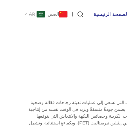
لصفحة الرئيسية
الصين
AR
|
بات التي تسعى إلى عمليات تعبئة زجاجات فعّالة وصحية
مما يضمن جودةً متسقةً ويزيد في الوقت نفسه من إنتاجية
ت الكربنة وخصائص النكهة والانتعاش التي يتوقعها
المستهلكون. وتتعامل هذه الأنظمة مع أنواع مختلفة من العبوات، ومنها الزجاجات الزجاجية والعلب الألومنيومية وزجاجات البولي إيثيلين تيريفثاليت (PET)، وبكفاءةٍ استثنائية. وتشمل