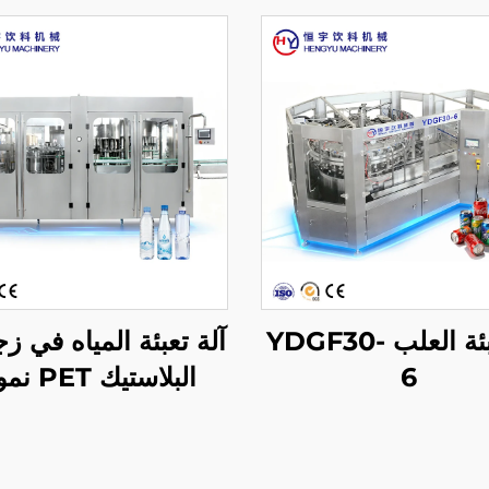
آلة تعبئة العلب YDGF30-
آلة تعبئة المياه في ز
6
البلاستيك 
CGF40-40-12