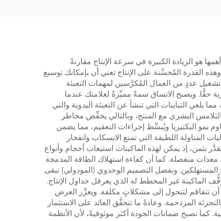
وأهمها هو الزيادة الكبيرة في سرعة الإنتاج مقارنةً
ه القدرة المُحسَّنة على الإنتاج تعني أن بإمكانك توسيع
شغيل عددٍ من العمال المُكرَّسين لمهمات التعبئة
حقًّا. ويصبح الاتساق سمةً مميِّزةً لعلامتك عندما
ستخدم ماكينة تعبئة البيرة الأوتوماتيكية، إذ يحصل كل زجاجةٍ على نفس الحجم بدقةٍ مطلقة مع احتفاظٍ متطابقٍ بالكربونation، مما يلغي التباينات التي تنشأ عن التعبئة اليدوية والتي
التلامس البشري مع المنتج، وبالتالي يخفِّض مخاطر
اوم نمو البكتيريا ويُبسِّط إجراءات التعقيم، مما يضمن
يات المناولة اللطيفة التي تمنع الانسكاب وانفجار
َّر بثمن، إذ يمكن لهذه الماكينات استيعاب أحجام وأنواع
 في معدات منفصلة. كما أن كفاءة استهلاك الطاقة المدمجة
لدى المستهلكين. وبفضل التصميم الوحدوي (المودولي) تبقى
قُّف الماكينة غير المخطط له الذي يعرقل جداول الإنتاج.
 أن تتفاقم لتتحول إلى مشكلاتٍ مكلفة. ويعزِّز العرض
تجزئة المزدحمة. وعادةً ما تتحقَّق العائد على الاستثمار
ية. كما تصبح ضمانات الجودة أكثر موثوقيةً، لأن الأنظمة