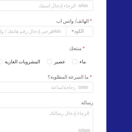
0/100
الهاتف/ واتس اب
الكود
0/100
منتجك
ماء
عصير
المشروبات الغازية
ما السرعة المطلوبة؟
0/100
رسالة
0/1000