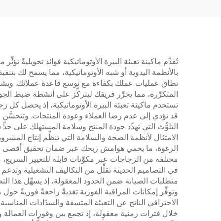
تُقدِّم ماكينة تعبئة البيرة الأوتوماتيكية فوائدَ تحويليةً ت
بالأنظمة اليدوية أو شبه الأوتوماتيكية، مما يسمح لك بتنف
نطاق عمليات عملك بكفاءة مع توسع قاعدة عملائك. ويشكِّل 
المتكرِّرة، مما يحرِّر فريقك ليتركِّز على أنشطة ضبط الجو
قد تؤدي إلى عدم رضا العملاء وعودة المنتجات. وتتحسَّن م
التلوُّث التي تهدِّد جودة المنتج وسلامة المستهلك على حدٍّ
الامتثال لأنظمة الصحة والسلامة التي تنظِّم إنتاج المشروب
الرغوة، ما يحمي هوامش ربحك عبر ضمان تحقيق أقصى عائدٍ مم
مختلفة من الزجاجات عبر مكوِّنات قابلة للتغيير السريع، 
في التصاميم الحديثة تقلِّل من التكاليف التشغيلية وتدعم 
متطلبات الصيانة ضمن الحدود المعقولة، إذ يسهِّل هذا التص
وتوفِّر إمكانات المراقبة الفورية تغذيةً راجعةً فوريةً ح
الاحترافي الناتج عن التعبئة المتسقة والسدّادات المناسبة 
خلال فترات زمنية معقولة، إذ تجمع بين وفورات العمالة وال