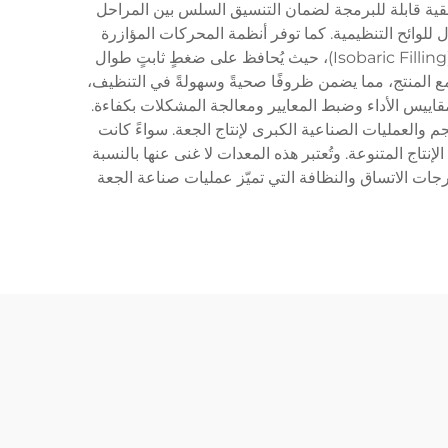
طقية قابلة للبرمجة لضمان التنسيق السلس بين المراحل
 للوائح التنظيمية. كما توفر أنظمة المحركات المؤازرة
المتقدمة حركات ناعمة ومُحكَمة تمنع تكون الرغوة والانسكاب أثناء عملية التعبئة. وتستخدم الآلات مبدأ التعبئة عند ضغط ثابت (Isobaric Filling)، حيث يُحافظ على ضغطٍ ثابتٍ طوال
مع المنتج، مما يضمن ظروفًا صحيةً وسهولةً في التنظيف،
مقاييس الأداء وضبط المعايير ومعالجة المشكلات بكفاءة.
ة (Microbreweries) والمرافق الإنتاجية متوسطة الحجم والعمليات الصناعية الكبرى لإنتاج الجعة. سواءً كانت
نتاج المتنوعة. وتُعتبر هذه المعدات لا غنى عنها بالنسبة
رجات الاتساق والنظافة التي تميّز عمليات صناعة الجعة