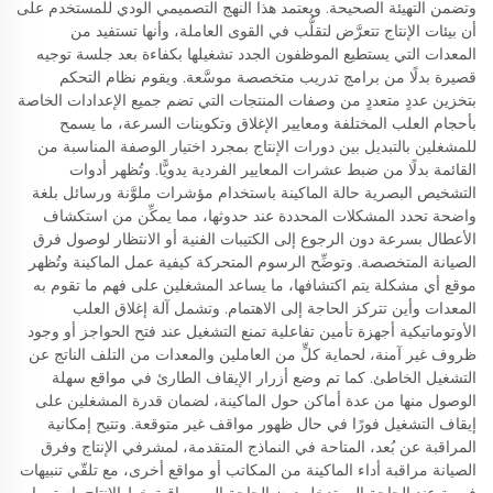
وتضمن التهيئة الصحيحة. ويعتمد هذا النهج التصميمي الودي للمستخدم على
أن بيئات الإنتاج تتعرَّض لتقلُّب في القوى العاملة، وأنها تستفيد من
المعدات التي يستطيع الموظفون الجدد تشغيلها بكفاءة بعد جلسة توجيه
قصيرة بدلًا من برامج تدريب متخصصة موسَّعة. ويقوم نظام التحكم
بتخزين عددٍ متعددٍ من وصفات المنتجات التي تضم جميع الإعدادات الخاصة
بأحجام العلب المختلفة ومعايير الإغلاق وتكوينات السرعة، ما يسمح
للمشغلين بالتبديل بين دورات الإنتاج بمجرد اختيار الوصفة المناسبة من
القائمة بدلًا من ضبط عشرات المعايير الفردية يدويًّا. وتُظهر أدوات
التشخيص البصرية حالة الماكينة باستخدام مؤشرات ملوَّنة ورسائل بلغة
واضحة تحدد المشكلات المحددة عند حدوثها، مما يمكِّن من استكشاف
الأعطال بسرعة دون الرجوع إلى الكتيبات الفنية أو الانتظار لوصول فرق
الصيانة المتخصصة. وتوضِّح الرسوم المتحركة كيفية عمل الماكينة وتُظهر
موقع أي مشكلة يتم اكتشافها، ما يساعد المشغلين على فهم ما تقوم به
المعدات وأين تتركز الحاجة إلى الاهتمام. وتشمل آلة إغلاق العلب
الأوتوماتيكية أجهزة تأمين تفاعلية تمنع التشغيل عند فتح الحواجز أو وجود
ظروف غير آمنة، لحماية كلٍّ من العاملين والمعدات من التلف الناتج عن
التشغيل الخاطئ. كما تم وضع أزرار الإيقاف الطارئ في مواقع سهلة
الوصول منها من عدة أماكن حول الماكينة، لضمان قدرة المشغلين على
إيقاف التشغيل فورًا في حال ظهور مواقف غير متوقعة. وتتيح إمكانية
المراقبة عن بُعد، المتاحة في النماذج المتقدمة، لمشرفي الإنتاج وفرق
الصيانة مراقبة أداء الماكينة من المكاتب أو مواقع أخرى، مع تلقّي تنبيهات