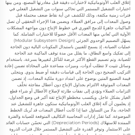
إغلاق العلب الأوتوماتيكية لاختبارات دقيقة قبل مغادرتها المصنع، ومن بينها
اختبارات التشغيل المستمر التي تحاكي سنوات من التشغيل الفعلي في
فترات زمنية مكثفة، وذلك للكشف عن أية نقاط ضعف محتملة قبل
وصول المعدات إلى مرافق العملاء. ويضمن هذا الإجراء التحققِي أن تصل
الماكينات جاهزةً للدمج الفوري في خطوط الإنتاج دون مواجهة المشكلات
الأولية التي تُعاني منها المعدات الأقل خضوعًا للاختبارات الشاملة. كما
يسهّل التصميم الوحدوي الجزئي (Modular Subsystem Design)
عمليات الصيانة، إذ يسمح للفنيين باستبدال المكونات البالية دون الحاجة
إلى تفكيك واسع النطاق، ما يقلل من مدة توقف الماكينة عند الحاجة
للصيانة. وتم تصميم القطع الأكثر عرضة للتآكل لتغييرها بسرعة، باستخدام
وسائل تثبيت لا تتطلب أدوات، وميزات مساعدة على المحاذاة تضمن إعادة
التركيب الصحيح دون الحاجة إلى قياسات دقيقة أو ضبط يدوي. ويتجلى
قيمة التصنيع المتين بوضوح على امتداد دورة ملكية المعدات، إذ تضمن
المعدات الموثوقة الالتزام بجداول الإنتاج دون أعطال مفاجئة تخلّف
التزامات العملاء وتؤدي إلى نفقات طارئة لإصلاح الأعطال أو شراء قطع
الغيار بشكل عاجل. ويكتسب مخططو الإنتاج ثقة أكبر في وضع الجداول،
إذ يعلمون أن آلة إغلاق العلب الأوتوماتيكية ستكون جاهزة للتشغيل عند
الحاجة، بدلًا من التساؤل عما إذا كانت أعطال المعدات قد تُربك الخطط
الموضوعة. كما تقدّر إدارات المحاسبة التكاليف المتوقعة للصيانة والفترة
الممتدة للاستهلاك (Depreciation Periods) التي تحسّن حسابات العائد
على الاستثمار. وتوفر القدرة على التشغيل المستمر خلال فترات الذروة