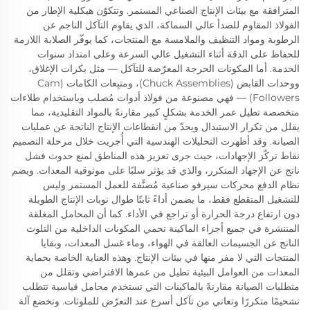
المترافقة مع بيئات الإنتاج الصناعي المستمر. وتتكوّن هيكلية الإطار من
الفولاذ المقاوم للصدأ عالي السماكة، الذي يقاوم التآكل الناجم عن
الرطوبة ومواد التنظيف والملامسة مع المنتجات، كما يوفّر الصلابة اللازمة
للحفاظ على الدقة أثناء التشغيل عالي السرعة وعلى امتداد سنوات
الخدمة. أما المكونات الحرجة المعرّضة للتآكل — مثل بكرات الإغلاق،
ووحدات القابض (Chuck Assemblies)، ومتبِعات الكامات (Cam
Followers) — فهي مصنوعة من فولاذ أدوات مُصلب وباستخدام طلاءات
متخصصة تطيل عمر الخدمة بشكلٍ كبير مقارنةً بالمواد التقليدية، مما
يقلل من تكرار الاستبدال ويحدّ من انقطاعات الإنتاج الناتجة عن عمليات
الصيانة. وقد أظهرت التحليلات الهندسية التي أُجريت خلال مرحلة التصميم
نقاط تركّز الإجهادات، حيث جرى تعزيز هذه المناطق لمنع حدوث فشل
ناتج عن الإجهاد المتكرر، والذي قد يؤثر سلبًا على موثوقية المعدات. ويضم
نظام الدفع محركات سيرفو صناعية مُصنَّفة للعمل المستمر وليس
للتشغيل المتقطع فقط، ما يضمن أداءً ثابتًا طوال نوبات الإنتاج الطويلة
دون ارتفاع درجة الحرارة أو تراجع في الأداء. كما أن المحامل المغلقة
المنتشرة في جميع أجزاء الماكينة تحمي المكونات الداخلية من التلوث
الناتج عن الجسيمات العالقة في الهواء، وماء غسل المعدات، وبقايا
المنتجات التي لا مفر منها في بيئات الإنتاج. وهذه العناية الخاصة بحماية
المعدات من العوامل البيئية تطيل من عمرها الافتراضي وتقلل من
متطلبات الصيانة مقارنةً بالماكينات التي تستخدم محامل قياسية تتطلب
تشحيمًا متكررًا وتعاني من تآكل أسرع عند التعرّض للملوثات. وتخضع آلة