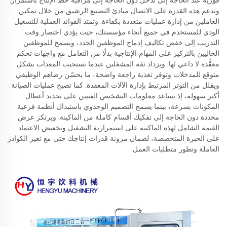
فورية عند الحاجة إلى تدخل دون الحاجة إلى مراقبة خط الإنتاج باستمرار.
وتدعم هذه القدرة على الاتصال مبادئ التصنيع الرشيق من خلال تمكين
العاملين من إدارة عمليات متعددة بكفاءة. وتمتد الفوائد العملية للتشغيل
الودي للمستخدم في جميع أنحاء مؤسستك، حيث يؤدي اختصار وقت
التدريب إلى خفض تكاليف إدماج الموظفين الجدد، ويسمح للموظفين
الحاليين بالتركيز على المهام الإنتاجية بدلًا من التعامل مع واجهات تحكم
معقَّدة لا داعي لها. ويزداد ثقة المشغلين عندما تستجيب المعدات بشكل
متوقع للمدخلات وتوفر تغذية راجعة واضحة، ما يحسّن رضاهم الوظيفي
ويقلل من التوتر المرتبط بإدارة الآلات المعقدة. كما تصبح عمليات الصيانة
أكثر سهولة، إذ تساعد معلومات التشخيص الفنيين على تحديد أعطال
المكونات بسرعة، بينما يسمح التصميم الوحدوي باستبدال أنظمة فرعية
محددة دون الحاجة إلى تفكيك أقسام كاملة من الماكينة. ويرتكز عرض
القيمة الشامل لهذه الماكينة على استمرارية التشغيل وتخفيض الاعتماد
على الخبرة المتخصصة، لضمان مرونة قدرات إنتاجك حتى مع تغير الكوادر
العاملة وتطور متطلبات العمل.