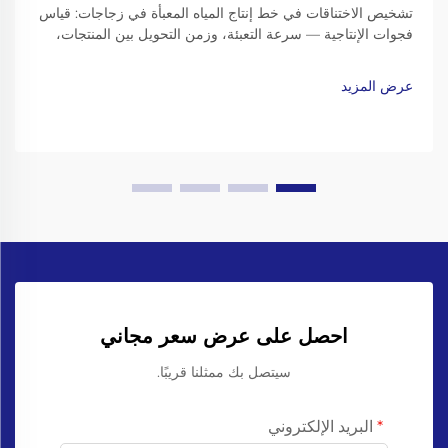
تشخيص الاختناقات في خط إنتاج المياه المعبأة في زجاجات: قياس
فجوات الإنتاجية — سرعة التعبئة، وزمن التحويل بين المنتجات،
وتحليل كفاءة المعدات الشاملة (OEE). وللوقوف على أماكن
التراجع في الأداء الإنتاجي، ركّز على ثلاثة مؤشرات رئيسية للأداء.
عرض المزيد
ابدأ مقارنةً…
احصل على عرض سعر مجاني
سيتصل بك ممثلنا قريبًا.
البريد الإلكتروني