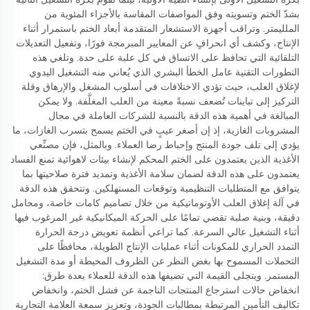
بشدّ الختم وتسويته وفق المواصفات المقاسة بالأجزاء المئوية من
الملليمتر. وتراقب أجهزة الاستشعار المتقدمة أبعاد الختم باستمرار أثناء
الإنتاج، وكشف أي انحرافٍ عن المعايير المبرمجة فورًا، وتفعيل التعديلات
التلقائية التي تحافظ على الاتساق في كل علبة على حدة. وتلغي هذه
التطورات التقنية عامل الخطأ البشري الذي يُعاني منه التشغيل اليدوي
لإغلاق العلب، حيث تؤدي الاختلافات في أسلوب المشغل والإرهاق وقلة
التركيز إلى تباينات تُضعف نسبةً معينة من العلب المغلَّفة. ولا يمكن
المبالغة في أهمية هذه الدقة بالنسبة للشركات العاملة في مجال
المشروبات الغازية، إذ إن أصغر عيبٍ في الختم يسمح بتسرب الغازات، ما
يؤدي إلى تلف جودة المنتج وإحباط رضا العملاء. وبالمثل، فإن مصنِّعي
الأغذية الذين يعتمدون على الختم المحكم لإنشاء بيئات لاهوائية تمنع الفساد
يعتمدون على هذه الدقة لضمان سلامة الأغذية وتمديد فترة صلاحيتها بما
يتوافق مع المتطلبات التنظيمية وتوقعات المستهلكين. وتتحقق هذه الدقة
في آلة إغلاق العلب الأوتوماتيكية من خلال تصاميم كامات خاصة، ومحامل
دقيقة، وبنية صلبة تقضي تمامًا على الحركة الميكانيكية غير المرغوب فيها
أثناء التشغيل عالي السرعة. كما تراعي أنظمة تعويض درجة الحرارة
التمدد الحراري للمكونات أثناء عمليات الإنتاج الطويلة، محافظًا على
التحملات المسموح بها بغض النظر عن الظروف المحيطة أو مدة التشغيل
المستمر. ويتجلى القيمة التي تضيفها هذه الدقة للعملاء بعدة طرق:
انخفاض حالات استرجاع المنتجات الناجمة عن فشل الختم، وانخفاض
تكاليف التأمين المرتبطة بمطالبات الجودة، وتعزيز سمعة العلامة التجارية