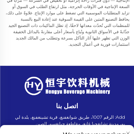
الإنتاجية — دون فترات راحة إلزامية أو تخفيض في السرعة — مزايا في
السعة الإنتاجية في الأوقات الحرجة، مثل ارتفاع الطلب في السوق أو
تزايد المتطلبات الموسمية التي تضغط على موارد الإنتاج. علاوةً على ذلك،
يحافظ التصنيع المتين على القيمة السوقية عند إعادة البيع بالنسبة
للمنظمات التي تُحدّث معداتها لاحقًا، إذ تظل الماكينات ذات التصنيع الجيد
جذّابةً في الأسواق الثانوية وتُباع بأسعار أعلى مقارنةً بالبدائل الخفيفة
الوزن التي تظهر عليها آثار التآكل بسرعة وتتطلب من المالك الجديد
استثمارات فورية في أعمال التجديد.
اتصل بنا
Add: الرقم 1007، طريق شوانغفنغ، قرية تشينغفنغ، بلدة لي
يو، مدينة تشانغجيا غانغ، مقاطعة جيانغسو، الصين
هاتف:
+8618151580069