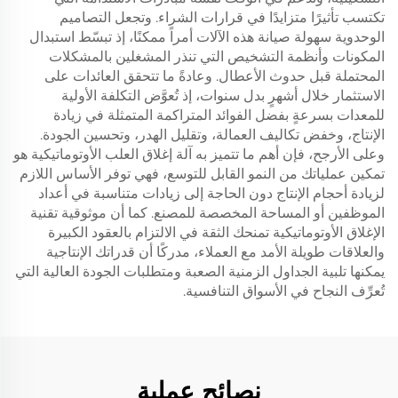
تكتسب تأثيرًا متزايدًا في قرارات الشراء. وتجعل التصاميم
الوحدوية سهولة صيانة هذه الآلات أمراً ممكنًا، إذ تبسّط استبدال
المكونات وأنظمة التشخيص التي تنذر المشغلين بالمشكلات
المحتملة قبل حدوث الأعطال. وعادةً ما تتحقق العائدات على
الاستثمار خلال أشهرٍ بدل سنوات، إذ تُعوَّض التكلفة الأولية
للمعدات بسرعةٍ بفضل الفوائد المتراكمة المتمثلة في زيادة
الإنتاج، وخفض تكاليف العمالة، وتقليل الهدر، وتحسين الجودة.
وعلى الأرجح، فإن أهم ما تتميز به آلة إغلاق العلب الأوتوماتيكية هو
تمكين عملياتك من النمو القابل للتوسع، فهي توفر الأساس اللازم
لزيادة أحجام الإنتاج دون الحاجة إلى زيادات متناسبة في أعداد
الموظفين أو المساحة المخصصة للمصنع. كما أن موثوقية تقنية
الإغلاق الأوتوماتيكية تمنحك الثقة في الالتزام بالعقود الكبيرة
والعلاقات طويلة الأمد مع العملاء، مدركًا أن قدراتك الإنتاجية
يمكنها تلبية الجداول الزمنية الصعبة ومتطلبات الجودة العالية التي
تُعرِّف النجاح في الأسواق التنافسية.
نصائح عملية