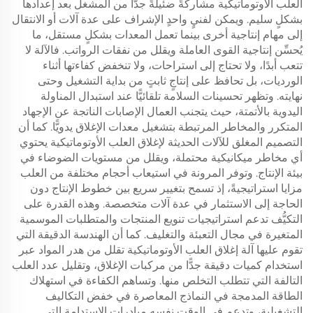
العلب الأوتوماتيكية مشاركةً ضئيلةً جدًّا من المشغل بعد إعدادها
بشكلٍ سليم. ويمكن لفنيٍ واحدٍ الإشراف على عدة آلات أو الانتقال
إلى مهام إنتاجية أخرى بينما تعمل المعدات بشكلٍ مستقل، ما
يُحسِّن إنتاجية القوى العاملة ويقلل من نفقات الرواتب. فالآلة لا
تتعب أبدًا، ولا تحتاج إلى استراحات، ولا تنخفض كفاءتها أثناء
الورديات، بل تحافظ على إنتاجٍ ثابتٍ من بداية التشغيل وحتى
نهايته. وتظهر تحسينات السلامة تلقائيًّا عند استبدال المناولة
اليدوية بالأتمتة، حيث يتجنب العمال الإصابات الناتجة عن الإجهاد
المتكرر والمخاطر المرتبطة بتشغيل معدات الإغلاق يدويًّا. كما أن
التصميم المغلق للآلات الحديثة لإغلاق العلب الأوتوماتيكية يحتوي
أي مخاطر ميكانيكية محتملة، ويقلل من مستويات الضوضاء في
بيئة الإنتاج. وتوفر المرونة في استيعاب أحجام مختلفة من العلب
مزايا استراتيجيةً، إذ تسمح بتغيير سريع بين خطوط الإنتاج دون
الحاجة إلى الاستثمار في عدة آلات متخصصة. وهذه القدرة على
التكيُّف تدعم استراتيجيات تنويع المنتجات والمتطلبات الموسمية
المتغيرة في مجال التعبئة والتغليف. كما أن الهندسة الدقيقة التي
تقوم عليها آلة إغلاق العلب الأوتوماتيكية تقلل من هدر المواد عبر
استخدام كميات دقيقة جدًّا من مركبات الإغلاق، وتقليل عدد العلب
التالفة التي تتطلب التخلص منها. وتساهم الكفاءة في استهلاك
الطاقة المدمجة في النماذج المعاصرة في خفض التكاليف
التشغيلية، وتدعم في الوقت نفسه مبادرات الاستدامة التي