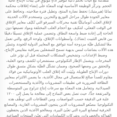
متقدمة مع آليات تحكّم ذكية لتوفير أداءٍ موثوقٍ في بيئات الإنتاج عالية
الحجم. وتركّز الوظيفة الأساسية لهذه المعدّة على إنشاء إغلاقات محكمة
تمامًا (هيرمتيك) تحفظ نضارة المنتج، وتطيل فترة صلاحيته، وتحافظ على
معايير الجودة طوال مراحل التوزيع والتخزين. وتستخدم الآلات الحديثة
لإغلاق العلب أتوماتيكيًّا تقنية محركات السيرفو التي تُكيّف معايير الإغلاق
في الوقت الفعلي، لتتكيف مع أحجام العلب المختلفة ومواد تصنيعها دون
الحاجة إلى إعادة ضبط واسعة النطاق. وتتضمن عملية الإغلاق تنسيقًا دقيقًا
بين قابض التثبيت (تشاك)، وأسطوانات الإغلاق، ولوحة الرفع، والتي تعمل
معًا لتشكيل طيّة مزدوجة آمنة تتوافق مع المعايير الدولية للجودة. وتتميّز
هذه الآلات بشاشات لمس بديهية تسمح للمشغلين بمراقبة مقاييس الإنتاج،
وضبط الإعدادات، وتشخيص المشكلات المحتملة قبل أن تؤثر على
المخرجات. ويشمل الإطار التكنولوجي مستشعراتٍ لكشف وجود العلبة،
والتحقق من وضعها الصحيح، وضمان تشكّل الطيّة بشكلٍ متسقٍ طوال
دورات الإنتاج الطويلة. وبُنِيَت آلة إغلاق العلب الأوتوماتيكية من فولاذ
مقاوم للصدأ صالح للاستعمال في مجال الأغذية، ما يضمن الالتزام بمعايير
النظافة الضرورية في تطبيقات المشروبات والأغذية والمستحضرات
الصيدلانية. وتتعامل هذه المعدّة مع سرعات إنتاج تتراوح بين المتوسطة
والمرتفعة جدًّا، حيث تصل بعض النماذج إلى معالجة ما يصل إلى ١٢٠٠
علبة في الدقيقة حسب المواصفات. ومن القطاعات التي توظّف هذه
التكنولوجيا: مصنّعو المشروبات الذين ينتجون المشروبات الغازية، والمصانع
الحرفية لمصانع البيرة التي تعبّئ البيرة، ومعالجو الأغذية الذين يحفظون
الفواكه والخضروات، وشركات الكيماويات التي تعبّئ المنتجات الصناعية.