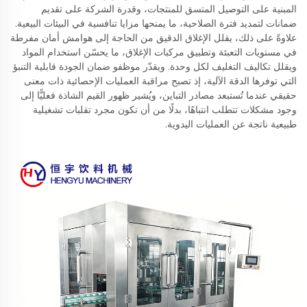
المبنية على التوصيل المتسق للمنتجات، وقدرة الشركة على تقديم
ضمانات لتمديد فترة الصلاحية، ما يمنحها مزايا تنافسية في البيئات البيعية.
علاوةً على ذلك، يقلل الإغلاق الدقيق من الحاجة إلى هوامش أمان مفرطة
في مستويات التعبئة وتطبيق مركبات الإغلاق، ما يحسّن استخدام المواد
ويقلل تكاليف التغليف لكل وحدة. ويقدّر موظفو ضمان الجودة قابلية التنبؤ
التي توفرها الدقة الآلية، إذ تصبح مراقبة العمليات الإحصائية ذات معنى
حقيقي عندما تُستبعد مصادر التباين، ويُشير ظهور القيم الشاذة فعليًّا إلى
وجود مشكلات تتطلب انتباهًا، بدلًا من أن تكون مجرد تقلبات تشغيلية
طبيعية ناتجة عن العمليات اليدوية.