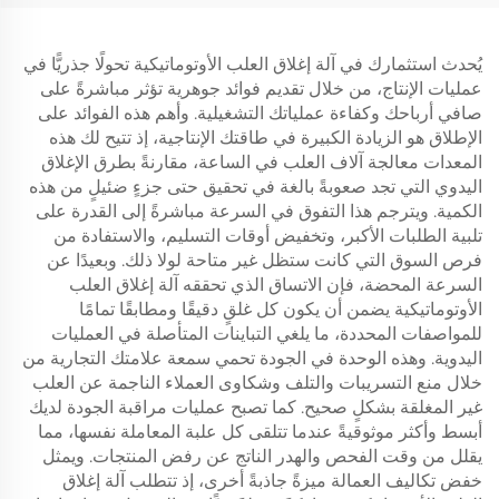
يُحدث استثمارك في آلة إغلاق العلب الأوتوماتيكية تحولًا جذريًّا في
عمليات الإنتاج، من خلال تقديم فوائد جوهرية تؤثر مباشرةً على
صافي أرباحك وكفاءة عملياتك التشغيلية. وأهم هذه الفوائد على
الإطلاق هو الزيادة الكبيرة في طاقتك الإنتاجية، إذ تتيح لك هذه
المعدات معالجة آلاف العلب في الساعة، مقارنةً بطرق الإغلاق
اليدوي التي تجد صعوبةً بالغة في تحقيق حتى جزءٍ ضئيلٍ من هذه
الكمية. ويترجم هذا التفوق في السرعة مباشرةً إلى القدرة على
تلبية الطلبات الأكبر، وتخفيض أوقات التسليم، والاستفادة من
فرص السوق التي كانت ستظل غير متاحة لولا ذلك. وبعيدًا عن
السرعة المحضة، فإن الاتساق الذي تحققه آلة إغلاق العلب
الأوتوماتيكية يضمن أن يكون كل غلقٍ دقيقًا ومطابقًا تمامًا
للمواصفات المحددة، ما يلغي التباينات المتأصلة في العمليات
اليدوية. وهذه الوحدة في الجودة تحمي سمعة علامتك التجارية من
خلال منع التسريبات والتلف وشكاوى العملاء الناجمة عن العلب
غير المغلقة بشكلٍ صحيح. كما تصبح عمليات مراقبة الجودة لديك
أبسط وأكثر موثوقيةً عندما تتلقى كل علبة المعاملة نفسها، مما
يقلل من وقت الفحص والهدر الناتج عن رفض المنتجات. ويمثل
خفض تكاليف العمالة ميزةً جاذبةً أخرى، إذ تتطلب آلة إغلاق