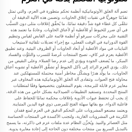
تضم آلة الغلق الأوتوماتيكية أنظمة تحكم متطورة في العزم، والتي تمثل
تقدّمًا جوهريًّا في تقنيات إغلاق الحاويات. وتضمن هذه الآلية الدقيقة أن
تتلقّى كل غطاء قوة شدٍّ دقيقة تمامًا، ما يُحقِّق إغلاقات مثلى دون التسبُّب
في أي ضرر للخيوط أو للأغطية أو لأعناق الحاويات. وعادةً ما تعتمد هذه
التقنية على محركات سيرفو أو أنظمة قائمة على القابض لقياس وتنظيم
القوة الدورانية في الوقت الفعلي، مع إجراء تعديلات تلقائية لاستيعاب
التباينات في مواد الأغطية أو أبعاد الحاويات أو الظروف البيئية. وعند تطبيق
الأغطية بعزم غير كافٍ، تصبح المنتجات عُرضةً للتسرب والتلوُّث والفساد
المبكر، ما يُضعف الجودة ويؤدي إلى عدم رضا العملاء. وعلى النقيض من
ذلك، يؤدي العزم الزائد إلى تآكل الخيوط أو تشقُّق الأغطية أو تشويه أعناق
الحاويات، ما يولِّد هدرًا ويشكِّل مخاطر أمنية محتملة للمستهلكين عند
محاولة فتح العبوات. وتتفادى آلة الغلق الأوتوماتيكية هذه المخاوف عبر
معايير عزم قابلة للبرمجة، يقوم المشغلون بتخصيصها وفقًا لمتطلبات
المنتج المحددة. وتستفيد التطبيقات الصيدلانية بشكل خاص من هذه الدقة،
إذ يجب أن تحتفظ عبوات الأدوية بإغلاقات محكمة تمامًا للحفاظ على
فاعلية الدواء، مع بقائها سهلة الفتح للمرضى ذوي قوة اليدين المتباينة.
ويعتمد مصنعو المشروبات على التحكم الدقيق في العزم لمنع فقدان
الكربنة في المشروبات الغازية، ولتجنب الأكسدة في المنتجات الحساسة
مثل العصائر والنبيذ. ويُخزِّن النظام عدة ملفات عزم في ذاكرته، ما يسمح
بالتبديل السريع بين منتجات مختلفة دون الحاجة إلى إعادة معايرة يدوية.