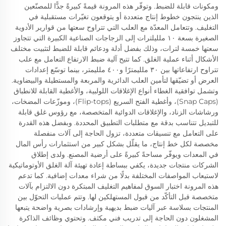
ومكونات قابلة للضبط. وتوفّر هذه المرونة قيمةً كبيرةً جدًّا للمصنّعين
الذين ينتجون خطوط إنتاج متعددة أو يتوقعون تغيّرات مستقبلية في
التغليف. وتتعامل المعدّة مع العلب التي تتراوح سعتها من قوارير الأدوية
الصغيرة بسعة ١٠ ملليلترات إلى الزجاجات الصناعية الكبيرة التي تتجاوز
سعتها خمسة لترات، وذلك بفضل أدلة ودعائم قابلة للضبط لتثبيت مختلف
الأشكال أثناء عملية الغلق. كما تتيح آلية ضبط الارتفاع التعامل مع علب
تتراوح ارتفاعاتها بين ٣٠ ملليمترًا و٤٠٠ ملليمتر، بينما توسّع إعدادات
العرض أو تضيّقها لتأمين العلب الدائرية والمربعة والمستطيلة والبيضاوية.
وتشمل توافقية الغطاء أنواع الإغلاقات اللولبية، والأغطية القابلة للانطباق
(Snap Caps)، وأغطية الفتح السريع (Flip-tops)، وموزّعات المضخات،
ورشاشات الزناد، والإغلاقات الدوائية المتخصصة، مع رؤوس غلق قابلة
للتبديل تتناسب بدقة مع متطلبات التطبيق المحددة. وبفضل هذه القدرة
على التعامل مع تنسيقات متعددة، تزول الحاجة إلى آلات منفصلة
مخصصة لكل خط إنتاج، ما يقلّل بشكل كبير من استثمارات رأس المال
في المعدات ويوفّر مساحةً كبيرةً على أرضية المصنع. ولدى إطلاق
الشركات منتجات جديدة، يكفي ببساطة إعادة تهيئة آلة الغلق الأوتوماتيكية
لاستيعاب المواصفات المختلفة بدلًا من شراء معدات إضافية. كما تدعم
هذه المرونة اختبار السوق لمفاهيم التغليف المبتكرة دون الالتزام بآلات
متخصصة قبل التأكّد من قبول المستهلكين لها. وتتم عمليات التحوّل بين
المنتجات بسلاسة عبر آليات ضبط بديهية وإرشادات بصرية واضحة يتبعها
المشغلون دون الحاجة إلى تدريب فني مكثف. وتحتوي وظائف الذاكرة