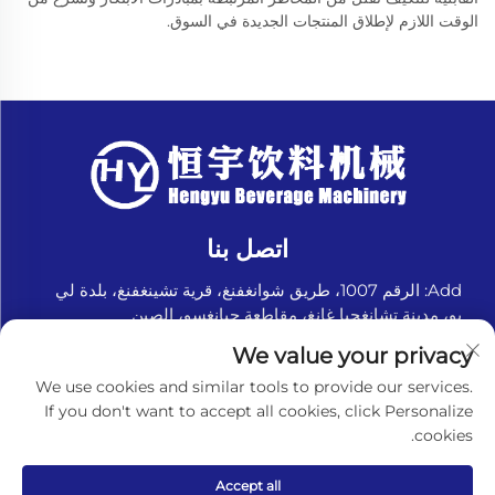
الوقت اللازم لإطلاق المنتجات الجديدة في السوق.
اتصل بنا
Add: الرقم 1007، طريق شوانغفنغ، قرية تشينغفنغ، بلدة لي
يو، مدينة تشانغجيا غانغ، مقاطعة جيانغسو، الصين
هاتف:
+8618151580069
We value your privacy
البريد الإلكتروني:
[email protected]
We use cookies and similar tools to provide our services.
If you don't want to accept all cookies, click Personalize
cookies.
حقوق الطبع والنشر © تشنغجيا غانغ هينغيو لآلات المشروبات
المحدودة. جميع الحقوق محفوظة. -
سياسة الخصوصية
Accept all