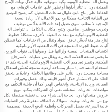
وتعمل آلة التغطية الأوتوماتيكية بموثوقية عالية خلال نوبات الإنتاج
الممتدة دون أن تتأثر أداؤها أو تظهر عليها علامات الإرهاق، مع
الحفاظ على إنتاجٍ ثابتٍ طوال ساعات التشغيل. كما يصبح التوسع
في الطاقة الإنتاجية ممكنًا مع نمو الأعمال، لأن زيادة السعة
الإنتاجية لا تتطلب سوى تعديل إعدادات الآلة بدلًا من توظيف
وتدريب موظفين إضافيين. وتتيح إمكانات التكامل أن تتواصل آلة
التغطية الأوتوماتيكية مع معدات التعبئة الأخرى، مشكلةً خطوط
إنتاج متزامنة تُحسِّن تدفق المواد وتقلل من الاختناقات. كما تتضمَّن
آليات ضبط الجودة المدمجة في آلات التغطية الأوتوماتيكية
اكتشاف المنتجات المعيبة وإزالتها قبل وصولها إلى قنوات التوزيع،
ما يحمي سمعة العلامة التجارية ويقلل من عمليات الاسترجاع
المكلفة. وتتميز تصاميم آلات التغطية الأوتوماتيكية الحديثة بكفاءة
استخدام المساحة، إذ تمتاز بمساحة أرضية مدمجة تُحسِّن استغلال
مساحة مصنعك دون التأثير على وظائفها الكاملة. وعادةً ما يتحقق
العائد على الاستثمار خلال أشهر قليلة، وذلك بفضل وفورات
العمالة، وزيادة الإنتاجية، وانخفاض الهدر. كما أن قابلية التكيُّف مع
مواصفات الحاويات المختلفة تعني أن الشركات يمكنها تنويع
عروض منتجاتها دون الحاجة إلى شراء معدات تغطية منفصلة لكل
نوع من الحاويات. وبقيت استهلاكات الطاقة معقولةً رغم العمليات
عالية السرعة، بفضل المحركات وأنظمة الدفع الحديثة المصممة
لتحقيق كفاءة طاقية عالية. كما أن جداول الصيانة بسيطة،