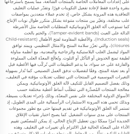
على إعدادات المعاملات الخاصة بالمنتجات الشائعة، مما يسمح باسترجاعها
بنقرة واحدة فقط لإعادة تفعيل التكوينات فورًا. وتقدّر عمليات التغليف
التعاقدية هذه المرونة بشكل خاص، إذ تخدم عملاء متعددين بمواصفات
علب مختلفة، وتغيّر بين منتجات متنوعة بشكل متكرر طوال نوبات الإنتاج.
كما تستوعب آلة الغلق الأوتوماتيكية المتطلبات الخاصة مثل الأشرطة
الدالة على العبث (Tamper-evident bands)، والختم بالحث
(Induction seals)، والأغطية المقاومة لفتح الأطفال (Child-resistant
closures)، والتي تعزّز سلامة المنتج والامتثال التنظيمي. ويمتد توافق
المواد ليشمل العلب البلاستيكية والزجاجية والمعدنية، مع أنظمة مناولة
لطيفة تمنع الخدوش أو التآكل أو التلوث. وتُعالَج المعدّة العلب المملوءة
والفارغة على حد سواء، ما يدعم التطبيقات التي تُركّب فيها الأغطية قبل
أو بعد تعبئة المنتج، وفقًا لتفضيلات تدفق العمل التصنيعي. كما تُدار بسهولة
التغيرات الموسمية في المنتجات التي تتطلب تعديلات مؤقتة في التغليف،
وذلك بفضل التصميم القابل للتكيف لآلة الغلق الأوتوماتيكية. ويمكن
معالجة المنتجات المُصدَّرة التي تتطلّب أنماط أغطية مختلفة حسب
الأسواق الدولية المختلفة على نفس المعدّة، وذلك بإجراء تعديلات بسيطة.
وبذلك تحمي هذه المرونة الاستثمارات الرأسمالية على المدى الطويل، إذ
تستمر آلة الغلق الأوتوماتيكية في تقديم قيمتها حتى مع تطور مجموعات
المنتجات على مدى سنوات التشغيل. كما يصبح اختبار تقنيات الإغلاق
الجديدة أمرًا ممكنًا دون تعطيل الإنتاج الحالي، إذ يمكن للمصنّعين تقييم
الأداء على المعدّة الحالية قبل الالتزام بأي تغييرات في التغليف. وهذه
القابلية للتكيف تقلّل من المخاطر المرتبطة بمبادرات الابتكار وتسرّع من