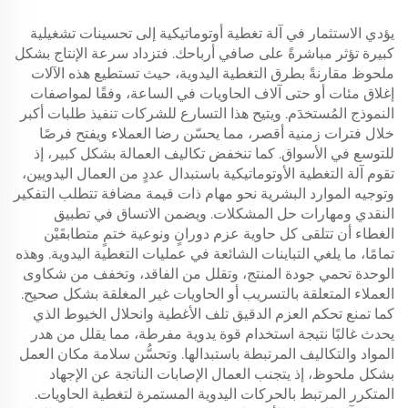
يؤدي الاستثمار في آلة تغطية أوتوماتيكية إلى تحسينات تشغيلية
كبيرة تؤثر مباشرةً على صافي أرباحك. فتزداد سرعة الإنتاج بشكل
ملحوظ مقارنةً بطرق التغطية اليدوية، حيث تستطيع هذه الآلات
إغلاق مئات أو حتى آلاف الحاويات في الساعة، وفقًا لمواصفات
النموذج المُستخدَم. ويتيح هذا التسارع للشركات تنفيذ طلبات أكبر
خلال فترات زمنية أقصر، مما يحسّن رضا العملاء ويفتح فرصًا
للتوسع في الأسواق. كما تنخفض تكاليف العمالة بشكل كبير، إذ
تقوم آلة التغطية الأوتوماتيكية باستبدال عددٍ من العمال اليدويين،
وتوجيه الموارد البشرية نحو مهام ذات قيمة مضافة تتطلب التفكير
النقدي ومهارات حل المشكلات. ويضمن الاتساق في تطبيق
الغطاء أن تتلقى كل حاوية عزم دورانٍ ونوعية ختمٍ متطابقَيْن
تمامًا، ما يلغي التباينات الشائعة في عمليات التغطية اليدوية. وهذه
الوحدة تحمي جودة المنتج، وتقلل من الفاقد، وتخفف من شكاوى
العملاء المتعلقة بالتسريب أو الحاويات غير المغلقة بشكل صحيح.
كما تمنع تحكم العزم الدقيق تلف الأغطية وانحلال الخيوط الذي
يحدث غالبًا نتيجة استخدام قوة يدوية مفرطة، مما يقلل من هدر
المواد والتكاليف المرتبطة باستبدالها. وتحسُّن سلامة مكان العمل
بشكل ملحوظ، إذ يتجنب العمال الإصابات الناتجة عن الإجهاد
المتكرر المرتبط بالحركات اليدوية المستمرة لتغطية الحاويات.