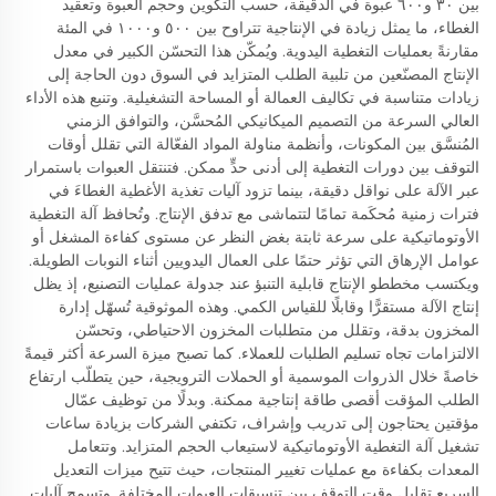
بين ٣٠ و٦٠٠ عبوة في الدقيقة، حسب التكوين وحجم العبوة وتعقيد
الغطاء، ما يمثل زيادة في الإنتاجية تتراوح بين ٥٠٠ و١٠٠٠ في المئة
مقارنةً بعمليات التغطية اليدوية. ويُمكّن هذا التحسّن الكبير في معدل
الإنتاج المصنّعين من تلبية الطلب المتزايد في السوق دون الحاجة إلى
زيادات متناسبة في تكاليف العمالة أو المساحة التشغيلية. وتنبع هذه الأداء
العالي السرعة من التصميم الميكانيكي المُحسَّن، والتوافق الزمني
المُنسَّق بين المكونات، وأنظمة مناولة المواد الفعّالة التي تقلل أوقات
التوقف بين دورات التغطية إلى أدنى حدٍّ ممكن. فتنتقل العبوات باستمرار
عبر الآلة على نواقل دقيقة، بينما تزود آليات تغذية الأغطية الغطاءَ في
فترات زمنية مُحكَمة تمامًا لتتماشى مع تدفق الإنتاج. وتُحافظ آلة التغطية
الأوتوماتيكية على سرعة ثابتة بغض النظر عن مستوى كفاءة المشغل أو
عوامل الإرهاق التي تؤثر حتمًا على العمال اليدويين أثناء النوبات الطويلة.
ويكتسب مخططو الإنتاج قابلية التنبؤ عند جدولة عمليات التصنيع، إذ يظل
إنتاج الآلة مستقرًّا وقابلًا للقياس الكمي. وهذه الموثوقية تُسهّل إدارة
المخزون بدقة، وتقلل من متطلبات المخزون الاحتياطي، وتحسّن
الالتزامات تجاه تسليم الطلبات للعملاء. كما تصبح ميزة السرعة أكثر قيمةً
خاصةً خلال الذروات الموسمية أو الحملات الترويجية، حين يتطلّب ارتفاع
الطلب المؤقت أقصى طاقة إنتاجية ممكنة. وبدلًا من توظيف عمّال
مؤقتين يحتاجون إلى تدريب وإشراف، تكتفي الشركات بزيادة ساعات
تشغيل آلة التغطية الأوتوماتيكية لاستيعاب الحجم المتزايد. وتتعامل
المعدات بكفاءة مع عمليات تغيير المنتجات، حيث تتيح ميزات التعديل
السريع تقليل وقت التوقف بين تنسيقات العبوات المختلفة. وتسمح آليات