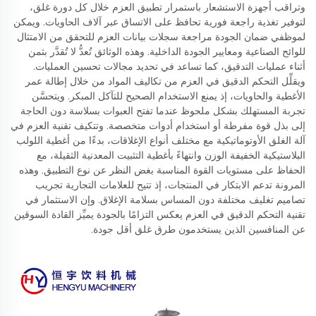
وتراقب أجهزة الاستشعار باستمرار تطبيق العزم خلال كل دورة غلق،
لتوفير تغذية راجعة فورية تحافظ على الاتساق عبر آلاف الحاويات. ويمكن
لموظفي ضمان الجودة مراجعة سجلات بيانات العزم للتحقق من الامتثال
للوائح الصناعية ومعايير الجودة الداخلية. وهذه الوثائق تُعدُّ لا تُقدَّر بثمن
أثناء عمليات التدقيق، كما تساعد في تحديد مجالات تحسين العمليات.
ويقلِّل التحكم الدقيق في العزم من تكاليف المواد من خلال إطالة عمر
الأغطية والحاويات، إذ يمنع الاستخدام الصحيح للتآكل المبكر. ويتحسَّن
تجربة المستهلك بشكل ملحوظ عندما تفتح العبوات بسلاسة دون الحاجة
إلى بذل قوة مفرطة أو استخدام أدوات متخصصة. وتتكيف تقنية العزم في
آلة الغلق الأوتوماتيكية مع مختلف أنواع الإغلاقات، بدءًا من أغطية اللولب
البلاستيكية الخفيفة الوزن وانتهاءً بأغطية التثبيت المعدنية الثقيلة، مع
الحفاظ على مستويات القوة المناسبة بغض النظر عن نوع التطبيق. وهذه
المرونة تدعم الابتكار في المنتجات، إذ تتيح للعلامات التجارية تجريب
تصاميم تغليف مختلفة دون المساس بسلامة الإغلاق. وإن الاستثمار في
تقنية التحكم الدقيق في العزم يعكس التزامًا بالجودة يميِّز القادة السوقين
عن المنافسين الذين يستخدمون طرق غلق أقل جودة.