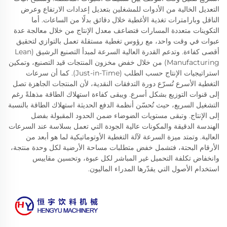
التعديل الخالية من الأدوات للمشغلين بتعديل إعدادات الارتفاع وعرض
الناقل وبارامترات تغذية الأغطية خلال دقائق بدلًا من الساعات. أما
التكوينات متعددة المسارات فتضاعف معدل الإنتاج من خلال معالجة عدة
عبوات في وقت واحد، مع رؤوس تغطية مستقلة تعمل بالتوازي لتحقيق
أقصى كفاءة. وتدعم القدرة العالية السرعة لمبدأ التصنيع الرشيق (Lean
Manufacturing) من خلال خفض مخزون المنتجات قيد التصنيع، وتمكين
استراتيجيات الإنتاج حسب الطلب (Just-in-Time). كما أن سرعات
التغطية الأسرع تُسرّع دورة التدفقات النقدية، لأن المنتجات الجاهزة تصل
إلى قنوات التوزيع بشكل أسرع. ويبقى كفاءة استهلاك الطاقة مذهلةً رغم
التشغيل السريع، حيث تُحسّن أنظمة الدفع الحديثة استهلاك الطاقة بالنسبة
إلى الإنتاج. وتبقى مستويات الضوضاء ضمن الحدود المقبولة بفضل
الهندسة الدقيقة والمكونات عالية الجودة التي تعمل بسلاسة عند السرعات
العالية. وتمتد ميزة السرعة لآلة التغطية الأوتوماتيكية لما هو أبعد من
الأرقام البحتة، فتشمل خفض متطلبات مساحة الأرضية لكل وحدة منتجة،
وانخفاض تكلفة التحميل غير المباشر لكل عبوة، وتحسين مقاييس
استخدام الأصول التي يقدّرها المدراء الماليون.