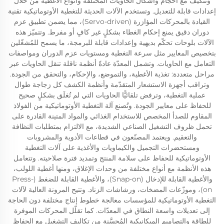
وتتكيّف مع أحجام وأشكال الحاويات المختلفة وأنواع الأغطية من خلال
إعدادات قابلة للتعديل. وتستخدم الآلات الحديثة للتغطية الأوتوماتيكية تقنية
القيادة بالمحركات المؤازرة (Servo-driven)، مما يضمن تطبيق عزم
دوران دقيق يمنع إحكام الغطاء بشكلٍ غير كافٍ أو مفرط. وتتميّز هذه
الآلات بلوحات تحكّم بديهية وإعدادات قابلة للبرمجة، ما يسمح للمُشغّلين
بتخصيص المعايير مثل سرعة التغطية ومستويات عزم الدوران ومواصفات
التعامل مع الحاويات. وتشمل المعدّة عادةً أنظمة ناقلة تنقل الحاويات عبر
مراحل متعددة: تغذية الأغطية، والتموضع، والإحكام، والتحقق من الجودة.
وتراقب أجهزة الاستشعار المتقدّمة وأنظمة الكشف كل زجاجة طوال
عملية التغطية، وترفض تلقائيًّا الحاويات التي لم تُغلَق بشكلٍ صحيح
للحفاظ على معايير الجودة. وتُصنع آلة التغطية الأوتوماتيكية من الفولاذ
المقاوم للصدأ المخصص للاستخدام الغذائي والمواد المتينة القادرة على
تحمل ظروف التشغيل الصناعي الشديدة، مع الالتزام بمتطلبات النظافة
والتعقيم. ويعتمد المصنّعون في قطاعات الأدوية والمشروبات
ومستحضرات التجميل والكيماويات والأغذية على آلات التغطية
الأوتوماتيكية للحفاظ على سلامة المنتج وتمديد فترة صلاحيته. وتتعامل
هذه الأنظمة مع أنواع مختلفة من وحدات الإغلاق، ومنها أغطية اللولب،
والأغطية القابلة للإدخال (Snap-on)، والأغطية القابلة للضغط (Press-
on)، وموزّعات المضخات، ورشاشات الزناد. وتتيح المرونة العالية لآلات
التغطية الأوتوماتيكية للمؤسسات معالجة خطوط إنتاج مختلفة دون الحاجة
إلى تعديلات واسعة النطاق في المعدّات. كما تقلّل المحركات الموفرة
للطاقة والتصاميم الميكانيكية المُحسَّنة من تكاليف التشغيل مع الحفاظ