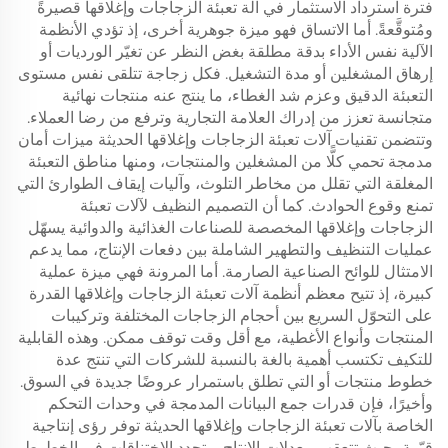
فترة استرداد الاستثمار في آلة تعبئة الزجاجات وإغلاقها قصيرةً
ومُتوقَّعةً. أما الاتساق فهو ميزة جوهرية أخرى، إذ تؤدي الأنظمة
الآلية نفس الأداء بدقة مطلقة بغض النظر عن تغيّر الورديات أو
إرهاق المشغلين أو مدة التشغيل. فكل زجاجة تتلقى نفس مستوى
التعبئة الدقيق وعزم شد الغطاء، ما ينتج عنه منتجات نهائية
متجانسة تعزز من إدراك العلامة التجارية وترفع من رضا العملاء.
وتتضمن تقنيات آلات تعبئة الزجاجات وإغلاقها الحديثة ميزات أمان
مدمجة تحمي كلًّا من المشغلين والمنتجات، ومنها مناطق التعبئة
المغلقة التي تقلل من مخاطر التلوث، وآليات إيقاف الطوارئ التي
تمنع وقوع الحوادث. كما أن التصميم النظيف لآلات تعبئة
الزجاجات وإغلاقها المخصصة للصناعات الغذائية والدوائية يسهّل
عمليات التنظيف والتطهير الشاملة بين دفعات الإنتاج، مما يدعم
الامتثال للوائح الصناعية الصارمة. أما المرونة فهي ميزة عملية
كبيرة، إذ تتيح معظم أنظمة آلات تعبئة الزجاجات وإغلاقها القدرة
على التحوّل السريع بين أحجام الزجاجات المختلفة وتركيبات
المنتجات وأنواع الأغطية، مع أقل وقت توقف ممكن. وهذه القابلية
للتكيف تكتسب أهمية بالغة بالنسبة للشركات التي تنتج عدة
خطوط منتجات أو التي تطلق باستمرار عروضًا جديدة في السوق.
وأخيرًا، فإن قدرات جمع البيانات المدمجة في وحدات التحكم
الخاصة بآلات تعبئة الزجاجات وإغلاقها الحديثة توفر رؤى إنتاجية
قيّمة، حيث تتعقب معدلات الإنتاج، وتحدد الاختناقات في الخطوط