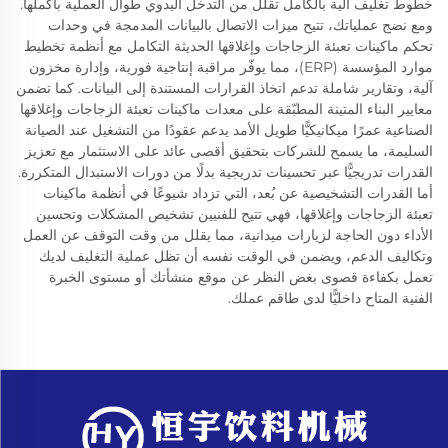
خطوط تغليف آلية بالكامل تقلل من التدخل اليدوي طوال العملية بأكملها.
ومع نضج عملياتك، تتيح ميزات الاتصال بالبيانات المدمجة في وحدات
تحكم ماكينات تعبئة الزجاجات وإغلاقها الحديثة التكامل مع أنظمة تخطيط
موارد المؤسسة (ERP)، مما يوفّر مراقبة إنتاجية فورية، وإدارة مخزون
آلية، وتقارير شاملة تدعم اتخاذ القرارات المستندة إلى البيانات. كما تضمن
معايير البناء المتينة المطبّقة على معدات ماكينات تعبئة الزجاجات وإغلاقها
الصناعية عمرًا ميكانيكيًّا طويل الأمد يدعم عقودًا من التشغيل عند الصيانة
السليمة، ما يسمح للشركات بتحقيق أقصى عائد على الاستثمار مع تعزيز
القدرات تدريجيًّا عبر تحسينات تدريجية بدلًا من دورات الاستبدال المتكررة.
أما القدرات التشخيصية عن بُعد، التي تزداد شيوعًا في أنظمة ماكينات
تعبئة الزجاجات وإغلاقها، فهي تتيح للفنيين تشخيص المشكلات وتحسين
الأداء دون الحاجة لزيارات ميدانية، مما يقلل من وقت التوقف عن العمل
وتكاليف الدعم، ويضمن في الوقت نفسه أن تظل عملية التغليف لديك
تعمل بكفاءة قصوى بغض النظر عن موقع منشأتك أو مستوى الخبرة
الفنية المتاح داخليًّا لدى طاقم عملك.