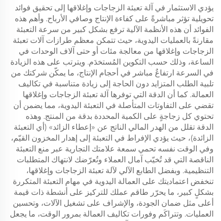
يؤدي الاستثمار في آلة تعبئة الزجاجات وإغلاقها إلى تحقيق فوائد
تحويلية تؤثر مباشرةً على كفاءة الإنتاج وصافي الأرباح. وأهم هذه
الفوائد أن هذه الأنظمة الآلية ترفع بشكل كبير من سرعة التعبئة
مقارنةً بالعمليات اليدوية، حيث تتمكن معظم طرازات آلات تعبئة
الزجاجات وإغلاقها من معالجة مئات أو حتى آلاف الوحدات في
الساعة، وذلك حسب التكوين المُستخدَم. ويترتب على هذه الزيادة
في السرعة ارتفاعٌ مباشر في أحجام الإنتاج، ما يمكّن شركتك من
تلبية الطلب المتزايد دون الحاجة إلى زيادة متناسبة في تكاليف
العمالة. كما أن الدقة التي توفرها آلة تعبئة الزجاجات وإغلاقها
تقضي على التفاوتات المتأصلة في التعبئة اليدوية، مما يضمن أن
تحتوي كل زجاجةٍ على الكمية المحددة بدقة من المنتج. وهذه
الدقة تقلل من الهدر المالي الناتج عن «إعطاء الزائد» (أي التعبئة
الزائدة)، حيث يؤدي الإفراط في التعبئة إلى إهدار المخزون القيّم،
وفي الوقت نفسه تحمي سمعة علامتك التجارية عبر منع التعبئة
الناقصة التي قد تُخيّب آمال العملاء وتُعرّضك لانتهاك المتطلبات
التنظيمية. وبفضل الطابع الآلي لآلة تعبئة الزجاجات وإغلاقها،
تنخفض اعتماديتك على العمالة اليدوية في مهام التعبئة المتكررة
بشكلٍ كبير، ما يحرّر طاقم عملك للتركيز على أنشطة ذات قيمة
أعلى مثل ضمان الجودة، والإشراف على تشغيل الآلات، وتحسين
العمليات. وتتراكَم وفورات تكاليف العمالة بمرور الوقت، ما يجعل