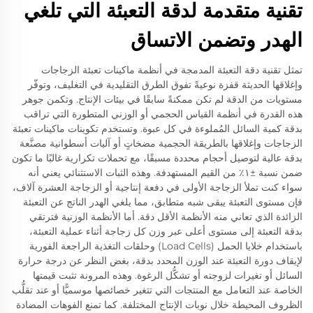
تقنية متقدمة لدقة التعبئة التي تلغي
الهدر وتضمن الاتساق
تمثل تقنية دقة التعبئة المدمجة في أنظمة ماكينات تعبئة الزجاجات
وإغلاقها الحديثة قفزة نوعيةً تفوق الطرق التقليدية في التغليف، وتوفّر
مستويات من الدقة لم تكن ممكنةً سابقًا في بيئات الإنتاج. وتكمن جوهر
هذه القدرة في أنظمة القياس الحجمي أو الوزني المتطورة التي تراقب
بدقة كمية السائل المُملوءة في كل عبوة. وتستخدم تكوينات ماكينات تعبئة
الزجاجات وإغلاقها بالطريقة الحجمية مضخاتٍ أو آليات أسطوانية مصنَّعة
بدقة عالية لتوصيل أحجام محددة مسبقًا، مع تحملات تكرارية غالبًا ما تكون
ضمن نسبة ±١٪ من القيم المستهدفة. وهذه الثبات الاستثنائي يعني أنه
سواء كنت تملأ الزجاجة الأولى في دفعة إنتاجية أو الزجاجة العشرة آلاف،
فإن مستوى التعبئة يبقى شبه متطابق، مما يلغي الهدر الناتج عن التعبئة
الزائدة الذي تعاني منه الأنظمة الأقل دقة. أما الأنظمة الوزنية فترتقي
بدقة التعبئة إلى مستوى أعلى عبر وزن كل زجاجة أثناء عملية التعبئة،
باستخدام خلايا الحمل (Load Cells) وحلقات التغذية الراجعة الفورية
لإيقاف دورة التعبئة عند الوزن المحدد بدقة، بغض النظر عن درجة حرارة
السائل أو تغيرات لزوجته أو تشكُّل الرغوة. وهذه المرونة تثبت قيمتها
الخاصة عند التعامل مع المنتجات التي تتغير خصائصها موسميًّا أو عند تقلُّب
الظروف المحيطة خلال نوبات الإنتاج المختلفة. كما تمنع الفوهات المضادة