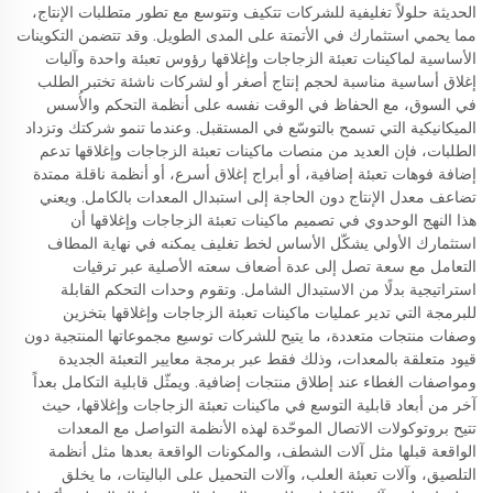
الحديثة حلولاً تغليفية للشركات تتكيف وتتوسع مع تطور متطلبات الإنتاج،
مما يحمي استثمارك في الأتمتة على المدى الطويل. وقد تتضمن التكوينات
الأساسية لماكينات تعبئة الزجاجات وإغلاقها رؤوس تعبئة واحدة وآليات
إغلاق أساسية مناسبة لحجم إنتاج أصغر أو لشركات ناشئة تختبر الطلب
في السوق، مع الحفاظ في الوقت نفسه على أنظمة التحكم والأُسس
الميكانيكية التي تسمح بالتوسّع في المستقبل. وعندما تنمو شركتك وتزداد
الطلبات، فإن العديد من منصات ماكينات تعبئة الزجاجات وإغلاقها تدعم
إضافة فوهات تعبئة إضافية، أو أبراج إغلاق أسرع، أو أنظمة ناقلة ممتدة
تضاعف معدل الإنتاج دون الحاجة إلى استبدال المعدات بالكامل. ويعني
هذا النهج الوحدوي في تصميم ماكينات تعبئة الزجاجات وإغلاقها أن
استثمارك الأولي يشكّل الأساس لخط تغليف يمكنه في نهاية المطاف
التعامل مع سعة تصل إلى عدة أضعاف سعته الأصلية عبر ترقيات
استراتيجية بدلًا من الاستبدال الشامل. وتقوم وحدات التحكم القابلة
للبرمجة التي تدير عمليات ماكينات تعبئة الزجاجات وإغلاقها بتخزين
وصفات منتجات متعددة، ما يتيح للشركات توسيع مجموعاتها المنتجية دون
قيود متعلقة بالمعدات، وذلك فقط عبر برمجة معايير التعبئة الجديدة
ومواصفات الغطاء عند إطلاق منتجات إضافية. ويمثّل قابلية التكامل بعداً
آخر من أبعاد قابلية التوسع في ماكينات تعبئة الزجاجات وإغلاقها، حيث
تتيح بروتوكولات الاتصال الموحّدة لهذه الأنظمة التواصل مع المعدات
الواقعة قبلها مثل آلات الشطف، والمكونات الواقعة بعدها مثل أنظمة
التلصيق، وآلات تعبئة العلب، وآلات التحميل على الباليتات، ما يخلق