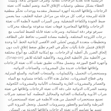
الرئيسية للآلة تغذية الزجاجات تلقائيًّا، وصرف السوائل بدقة، وتثبيت
الغطاء بشكل منتظم، وعمليات الإغلاق الآمنة. وتضم أنظمة آلات تعبئة
الزجاجات وإغلاقها الحديثة أجهزة استشعار متقدمة ووحدات تحكّم منطقية
قابلة للبرمجة تراقب كل مرحلة من مراحل عملية التغليف، مما يضمن
ضبط الجودة والكفاءة التشغيلية. ومن الميزات التقنية لأنظمة آلات تعبئة
الزجاجات وإغلاقها المعاصرة: فوهات تعبئة مدفوعة بواسطة محركات
سيرفو توفر دقة استثنائية، وسرعات تعبئة قابلة للضبط لتتناسب مع
درجات اللزوجة المختلفة، وأنظمة مضادة للتسرب تحافظ على النظافة،
وتخطيطات متعددة الرؤوس تُحسّن الحد الأقصى لإنتاجية الخط. أما وحدة
الإغلاق فتتميّز عادةً بآليات تحكّم في العزم تطبّق ضغط إغلاقٍ ثابت دون
إلحاق الضرر بال أغطية أو الزجاجات، مع إمكانية التكيّف مع أنواع مختلفة
من الأغطية مثل الأغطية الحلزونية، والأغطية القابلة للانقر (Snap-on)،
وأجهزة الضخ الموزعة. وتشمل مجالات تطبيق تقنيات آلات تعبئة الزجاجات
وإغلاقها قطاعات عديدة مثل المشروبات، والصناعات الدوائية،
ومستحضرات التجميل، والكيماويات، والمنتجات الغذائية، والسلع المنزلية.
وفي قطاع المشروبات، تتعامل هذه الآلات بكفاءة متساوية مع المياه
والعصائر والمشروبات الغازية والمنتجات الألبانية والمشروبات الكحولية.
وتعتمد الشركات الدوائية على دقة آلات تعبئة الزجاجات وإغلاقها في تعبئة
شراب الأدوية والمكملات الغذائية والمحاليل المعقّمة. كما تستفيد شركات
تصنيع مستحضرات التجميل من هذه الأنظمة في تعبئة المستحضرات
المرطبة والشامبو والعطور وسيرومات التجميل. وتجعل المرونة التي
تتسم بها تصاميم آلات تعبئة الزجاجات وإغلاقها الحديثة من الممكن