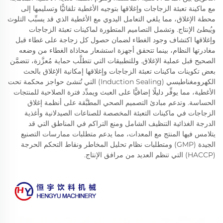
مع ماكينة تعبئة الزجاجات وإغلاقها بتوجيه الأغطية تلقائيًّا وتسليمها إلى
محطة الإغلاق، مما يلغي التعامل اليدوي مع الأغطية الذي قد يسبِّب التلوث
ويُبطئ الإنتاج. وتشمل التصاميم المتطورة لماكينات تعبئة الزجاجات
وإغلاقها اكتشاف وجود الغطاء لضمان حصول كل زجاجة على غطاء قبل
مغادرتها النظام، بينما تتحقق أجهزة استشعار محاذاة الغطاء من وضعه
الصحيح قبل عملية الإغلاق. وللتطبيقات التي تتطلَّب حماية مُعزَّزة، تتضمَّن
بعض تكوينات ماكينات تعبئة الزجاجات وإغلاقها إمكانية الإغلاق بالحث
الكهرومغناطيسي (Induction Sealing) التي تُنشئ حواجز محكمة تحت
الأغطية، مما يوفِّر دليلًا إضافيًّا على العبث ويمدِّد فترة الصلاحية للمنتجات
الحساسة. وتدعم مبادئ التصميم الصحي المطبَّقة على أنظمة إغلاق
الزجاجات في ماكينات التعبئة المخصصة للصناعات الصيدلانية وأغذية
الدرجة الغذائية التنظيف الشامل ومنع التراكم في المناطق التي قد
يتلامس فيها المنتج مع المعدات، مما يدعم متطلبات ممارسات التصنيع
الجيدة (GMP) ومتطلبات نظام تحليل المخاطر ونقاط التحكم الحرجة
(HACCP) التي تنظم العديد من مرافق الإنتاج.