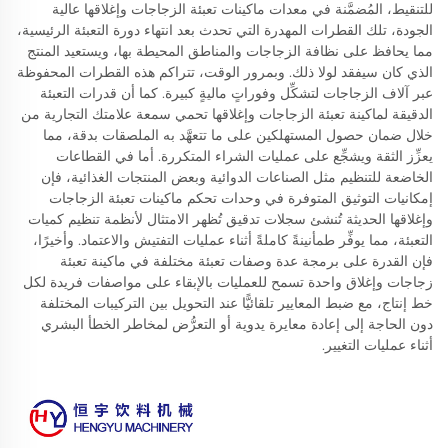
للتنقيط، المُضمَّنة في معدات ماكينات تعبئة الزجاجات وإغلاقها عالية
الجودة، تلك القطرات المهدرة التي تحدث بعد انتهاء دورة التعبئة الرئيسية،
مما يحافظ على نظافة الزجاجات والمناطق المحيطة بها، ويستعيد المنتج
الذي كان سيفقد لولا ذلك. وبمرور الوقت، تتراكم هذه القطرات المحفوظة
عبر آلاف الزجاجات لتشكِّل وفوراتٍ ماليةٍ كبيرة. كما أن قدرات التعبئة
الدقيقة لماكينة تعبئة الزجاجات وإغلاقها تحمي سمعة علامتك التجارية من
خلال ضمان حصول المستهلكين على ما تتعهَّد به الملصقات بدقة، مما
يعزِّز الثقة ويشجِّع على عمليات الشراء المتكررة. أما في القطاعات
الخاضعة للتنظيم مثل الصناعات الدوائية وبعض المنتجات الغذائية، فإن
إمكانيات التوثيق المتوفرة في وحدات تحكم ماكينات تعبئة الزجاجات
وإغلاقها الحديثة تُنشئ سجلات تدقيق تُظهر الامتثال لأنظمة تنظيم كميات
التعبئة، مما يوفِّر طمأنينةً كاملةً أثناء عمليات التفتيش والاعتماد. وأخيرًا،
فإن القدرة على برمجة عدة وصفات تعبئة مختلفة في ماكينة تعبئة
زجاجات وإغلاق واحدة تسمح للعمليات بالإبقاء على مواصفات فريدة لكل
خط إنتاج، مع ضبط المعايير تلقائيًّا عند التحويل بين التركيبات المختلفة
دون الحاجة إلى إعادة معايرة يدوية أو التعرُّض لمخاطر الخطأ البشري
أثناء عمليات التغيير.