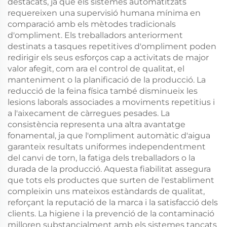
destacats, ja que els sistemes automatitzats
requereixen una supervisió humana mínima en
comparació amb els mètodes tradicionals
d'ompliment. Els treballadors anteriorment
destinats a tasques repetitives d'ompliment poden
redirigir els seus esforços cap a activitats de major
valor afegit, com ara el control de qualitat, el
manteniment o la planificació de la producció. La
reducció de la feina física també disminueix les
lesions laborals associades a moviments repetitius i
a l'aixecament de càrregues pesades. La
consistència representa una altra avantatge
fonamental, ja que l'ompliment automàtic d'aigua
garanteix resultats uniformes independentment
del canvi de torn, la fatiga dels treballadors o la
durada de la producció. Aquesta fiabilitat assegura
que tots els productes que surten de l'establiment
compleixin uns mateixos estàndards de qualitat,
reforçant la reputació de la marca i la satisfacció dels
clients. La higiene i la prevenció de la contaminació
milloren substancialment amb els sistemes tancats