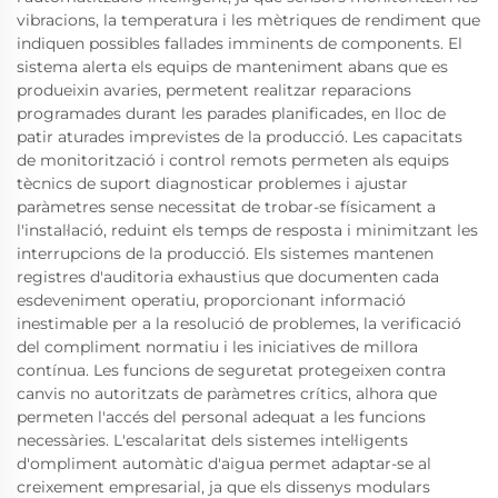
vibracions, la temperatura i les mètriques de rendiment que
indiquen possibles fallades imminents de components. El
sistema alerta els equips de manteniment abans que es
produeixin avaries, permetent realitzar reparacions
programades durant les parades planificades, en lloc de
patir aturades imprevistes de la producció. Les capacitats
de monitorització i control remots permeten als equips
tècnics de suport diagnosticar problemes i ajustar
paràmetres sense necessitat de trobar-se físicament a
l'instal·lació, reduint els temps de resposta i minimitzant les
interrupcions de la producció. Els sistemes mantenen
registres d'auditoria exhaustius que documenten cada
esdeveniment operatiu, proporcionant informació
inestimable per a la resolució de problemes, la verificació
del compliment normatiu i les iniciatives de millora
contínua. Les funcions de seguretat protegeixen contra
canvis no autoritzats de paràmetres crítics, alhora que
permeten l'accés del personal adequat a les funcions
necessàries. L'escalaritat dels sistemes intel·ligents
d'ompliment automàtic d'aigua permet adaptar-se al
creixement empresarial, ja que els dissenys modulars