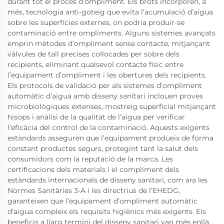
durant tot el procés d’ompliment. Els brots incorporen, a
més, tecnologia anti-goteig que evita l’acumulació d’aigua
sobre les superfícies externes, on podria produir-se
contaminació entre ompliments. Alguns sistemes avançats
emprin mètodes d’ompliment sense contacte, mitjançant
vàlvules de tall precises col·locades per sobre dels
recipients, eliminant qualsevol contacte físic entre
l’equipament d’ompliment i les obertures dels recipients.
Els protocols de validació per als sistemes d’ompliment
automàtic d’aigua amb disseny sanitari inclouen proves
microbiològiques extenses, mostreig superficial mitjançant
hisops i anàlisi de la qualitat de l’aigua per verificar
l’eficàcia del control de la contaminació. Aquests exigents
estàndards asseguren que l’equipament produeix de forma
constant productes segurs, protegint tant la salut dels
consumidors com la reputació de la marca. Les
certificacions dels materials i el compliment dels
estàndards internacionals de disseny sanitari, com ara les
Normes Sanitàries 3-A i les directrius de l’EHEDG,
garanteixen que l’equipament d’ompliment automàtic
d’aigua compleix els requisits higiènics més exigents. Els
beneficis a llarg termini del disseny sanitari van més enllà