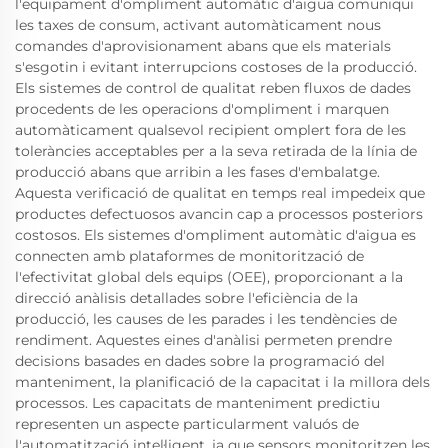
l'equipament d'ompliment automàtic d'aigua comuniqui
les taxes de consum, activant automàticament nous
comandes d'aprovisionament abans que els materials
s'esgotin i evitant interrupcions costoses de la producció.
Els sistemes de control de qualitat reben fluxos de dades
procedents de les operacions d'ompliment i marquen
automàticament qualsevol recipient omplert fora de les
toleràncies acceptables per a la seva retirada de la línia de
producció abans que arribin a les fases d'embalatge.
Aquesta verificació de qualitat en temps real impedeix que
productes defectuosos avancin cap a processos posteriors
costosos. Els sistemes d'ompliment automàtic d'aigua es
connecten amb plataformes de monitorització de
l'efectivitat global dels equips (OEE), proporcionant a la
direcció anàlisis detallades sobre l'eficiència de la
producció, les causes de les parades i les tendències de
rendiment. Aquestes eines d'anàlisi permeten prendre
decisions basades en dades sobre la programació del
manteniment, la planificació de la capacitat i la millora dels
processos. Les capacitats de manteniment predictiu
representen un aspecte particularment valuós de
l'automatització intel·ligent, ja que sensors monitoritzen les