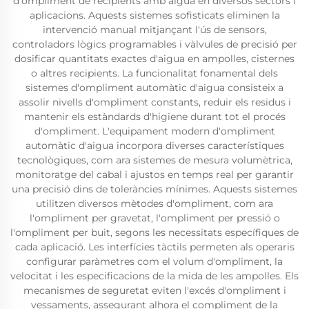
d'ompliment de recipients amb aigua en diversos sectors i
aplicacions. Aquests sistemes sofisticats eliminen la
intervenció manual mitjançant l'ús de sensors,
controladors lògics programables i vàlvules de precisió per
dosificar quantitats exactes d'aigua en ampolles, cisternes
o altres recipients. La funcionalitat fonamental dels
sistemes d'ompliment automàtic d'aigua consisteix a
assolir nivells d'ompliment constants, reduir els residus i
mantenir els estàndards d'higiene durant tot el procés
d'ompliment. L'equipament modern d'ompliment
automàtic d'aigua incorpora diverses característiques
tecnològiques, com ara sistemes de mesura volumètrica,
monitoratge del cabal i ajustos en temps real per garantir
una precisió dins de toleràncies mínimes. Aquests sistemes
utilitzen diversos mètodes d'ompliment, com ara
l'ompliment per gravetat, l'ompliment per pressió o
l'ompliment per buit, segons les necessitats específiques de
cada aplicació. Les interfícies tàctils permeten als operaris
configurar paràmetres com el volum d'ompliment, la
velocitat i les especificacions de la mida de les ampolles. Els
mecanismes de seguretat eviten l'excés d'ompliment i
vessaments, assegurant alhora el compliment de la