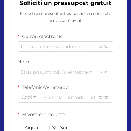
Sol·liciti un pressupost gratuït
El nostre representant es posarà en contacte
amb vostè aviat.
Correu electrònic
0/100
Nom
0/100
Telefónic/Whatsapp
Codi
0/100
El vostre producte
Aigua
SU Suc