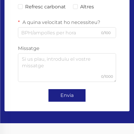
Refresc carbonat
Altres
A quina velocitat ho necessiteu?
0/100
Missatge
0/1000
Envia