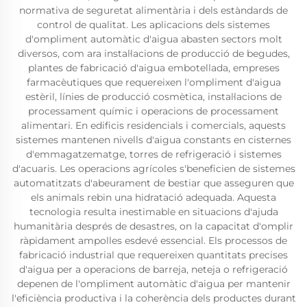
normativa de seguretat alimentària i dels estàndards de
control de qualitat. Les aplicacions dels sistemes
d'ompliment automàtic d'aigua abasten sectors molt
diversos, com ara instal·lacions de producció de begudes,
plantes de fabricació d'aigua embotellada, empreses
farmacèutiques que requereixen l'ompliment d'aigua
estèril, línies de producció cosmètica, instal·lacions de
processament químic i operacions de processament
alimentari. En edificis residencials i comercials, aquests
sistemes mantenen nivells d'aigua constants en cisternes
d'emmagatzematge, torres de refrigeració i sistemes
d'acuaris. Les operacions agrícoles s'beneficien de sistemes
automatitzats d'abeurament de bestiar que asseguren que
els animals rebin una hidratació adequada. Aquesta
tecnologia resulta inestimable en situacions d'ajuda
humanitària després de desastres, on la capacitat d'omplir
ràpidament ampolles esdevé essencial. Els processos de
fabricació industrial que requereixen quantitats precises
d'aigua per a operacions de barreja, neteja o refrigeració
depenen de l'ompliment automàtic d'aigua per mantenir
l'eficiència productiva i la coherència dels productes durant