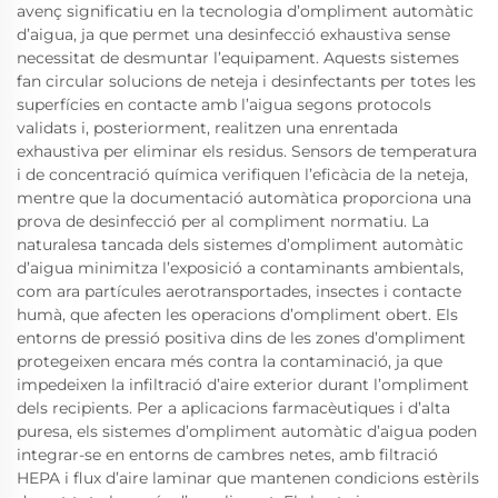
avenç significatiu en la tecnologia d’ompliment automàtic
d’aigua, ja que permet una desinfecció exhaustiva sense
necessitat de desmuntar l’equipament. Aquests sistemes
fan circular solucions de neteja i desinfectants per totes les
superfícies en contacte amb l’aigua segons protocols
validats i, posteriorment, realitzen una enrentada
exhaustiva per eliminar els residus. Sensors de temperatura
i de concentració química verifiquen l’eficàcia de la neteja,
mentre que la documentació automàtica proporciona una
prova de desinfecció per al compliment normatiu. La
naturalesa tancada dels sistemes d’ompliment automàtic
d’aigua minimitza l’exposició a contaminants ambientals,
com ara partícules aerotransportades, insectes i contacte
humà, que afecten les operacions d’ompliment obert. Els
entorns de pressió positiva dins de les zones d’ompliment
protegeixen encara més contra la contaminació, ja que
impedeixen la infiltració d’aire exterior durant l’ompliment
dels recipients. Per a aplicacions farmacèutiques i d’alta
puresa, els sistemes d’ompliment automàtic d’aigua poden
integrar-se en entorns de cambres netes, amb filtració
HEPA i flux d’aire laminar que mantenen condicions estèrils