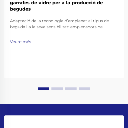
garrafes de vidre per a la producció de
begudes
Adaptació de la tecnologia d’emplenat al tipus de
beguda i a la seva sensibilitat: emplenadors de
contrapressió per a begudes carbonatades i cervesa.
Les begudes carbonatades, com ara les refrescos,
Veure més
l’aigua gasificada i la cervesa, necessiten tècniques
d’emplenat especials per mantenir-ne l’efervescència
sense provocar vessaments...