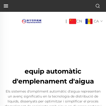
CN
|
CA
equip automàtic
d'emplenament d'aigua
Els sistemes d'ompliment automàtic d'aigua representen
un avenç significatiu en la tecnologia de distribució de
líquids, dissenyats per optimitzar i simplificar el procés