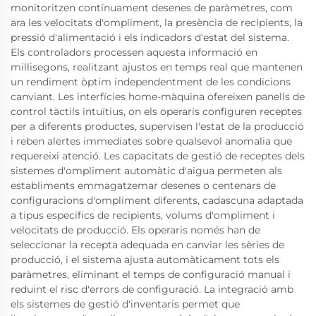
monitoritzen contínuament desenes de paràmetres, com
ara les velocitats d'ompliment, la presència de recipients, la
pressió d'alimentació i els indicadors d'estat del sistema.
Els controladors processen aquesta informació en
mil·lisegons, realitzant ajustos en temps real que mantenen
un rendiment òptim independentment de les condicions
canviant. Les interfícies home-màquina ofereixen panells de
control tàctils intuïtius, on els operaris configuren receptes
per a diferents productes, supervisen l'estat de la producció
i reben alertes immediates sobre qualsevol anomalia que
requereixi atenció. Les capacitats de gestió de receptes dels
sistemes d'ompliment automàtic d'aigua permeten als
establiments emmagatzemar desenes o centenars de
configuracions d'ompliment diferents, cadascuna adaptada
a tipus específics de recipients, volums d'ompliment i
velocitats de producció. Els operaris només han de
seleccionar la recepta adequada en canviar les sèries de
producció, i el sistema ajusta automàticament tots els
paràmetres, eliminant el temps de configuració manual i
reduint el risc d'errors de configuració. La integració amb
els sistemes de gestió d'inventaris permet que