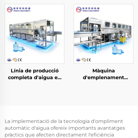
CGF14-12-5
CGF24-24-8
Línia de producció
Màquina
completa d'aigua en
d'emplenament
bidó 3-en-1 QGF600
d'aigua en bidó de
tipus lineal 3-en-1
QGF900
La implementació de la tecnologia d'ompliment
automàtic d'aigua ofereix importants avantatges
pràctics que afecten directament l'eficiència