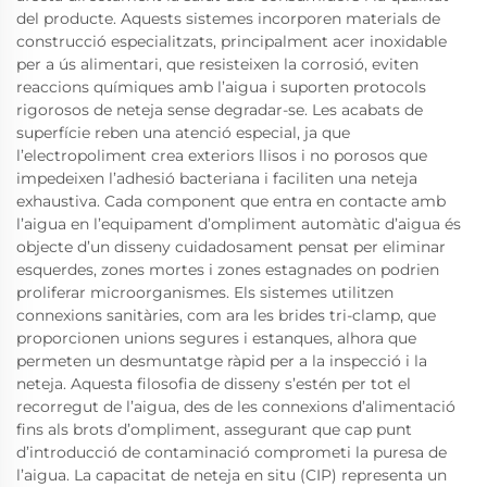
del producte. Aquests sistemes incorporen materials de
construcció especialitzats, principalment acer inoxidable
per a ús alimentari, que resisteixen la corrosió, eviten
reaccions químiques amb l’aigua i suporten protocols
rigorosos de neteja sense degradar-se. Les acabats de
superfície reben una atenció especial, ja que
l’electropoliment crea exteriors llisos i no porosos que
impedeixen l’adhesió bacteriana i faciliten una neteja
exhaustiva. Cada component que entra en contacte amb
l’aigua en l’equipament d’ompliment automàtic d’aigua és
objecte d’un disseny cuidadosament pensat per eliminar
esquerdes, zones mortes i zones estagnades on podrien
proliferar microorganismes. Els sistemes utilitzen
connexions sanitàries, com ara les brides tri-clamp, que
proporcionen unions segures i estanques, alhora que
permeten un desmuntatge ràpid per a la inspecció i la
neteja. Aquesta filosofia de disseny s’estén per tot el
recorregut de l’aigua, des de les connexions d’alimentació
fins als brots d’ompliment, assegurant que cap punt
d’introducció de contaminació comprometi la puresa de
l’aigua. La capacitat de neteja en situ (CIP) representa un