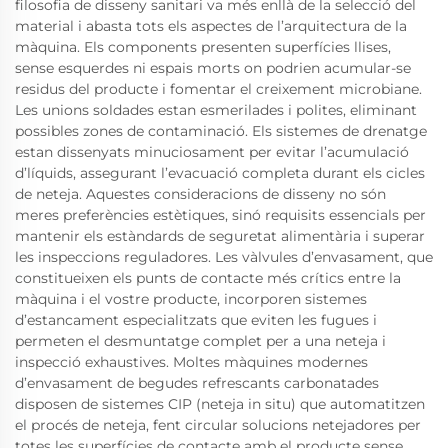
filosofia de disseny sanitari va més enllà de la selecció del
material i abasta tots els aspectes de l’arquitectura de la
màquina. Els components presenten superfícies llises,
sense esquerdes ni espais morts on podrien acumular-se
residus del producte i fomentar el creixement microbiane.
Les unions soldades estan esmerilades i polites, eliminant
possibles zones de contaminació. Els sistemes de drenatge
estan dissenyats minuciosament per evitar l’acumulació
d’líquids, assegurant l’evacuació completa durant els cicles
de neteja. Aquestes consideracions de disseny no són
meres preferències estètiques, sinó requisits essencials per
mantenir els estàndards de seguretat alimentària i superar
les inspeccions reguladores. Les vàlvules d’envasament, que
constitueixen els punts de contacte més crítics entre la
màquina i el vostre producte, incorporen sistemes
d’estancament especialitzats que eviten les fugues i
permeten el desmuntatge complet per a una neteja i
inspecció exhaustives. Moltes màquines modernes
d’envasament de begudes refrescants carbonatades
disposen de sistemes CIP (neteja in situ) que automatitzen
el procés de neteja, fent circular solucions netejadores per
totes les superfícies de contacte amb el producte sense