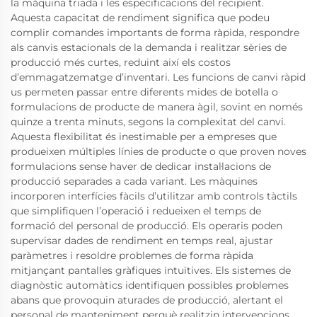
la màquina triada i les especificacions del recipient.
Aquesta capacitat de rendiment significa que podeu
complir comandes importants de forma ràpida, respondre
als canvis estacionals de la demanda i realitzar sèries de
producció més curtes, reduint així els costos
d’emmagatzematge d’inventari. Les funcions de canvi ràpid
us permeten passar entre diferents mides de botella o
formulacions de producte de manera àgil, sovint en només
quinze a trenta minuts, segons la complexitat del canvi.
Aquesta flexibilitat és inestimable per a empreses que
produeixen múltiples línies de producte o que proven noves
formulacions sense haver de dedicar instal·lacions de
producció separades a cada variant. Les màquines
incorporen interfícies fàcils d’utilitzar amb controls tàctils
que simplifiquen l’operació i redueixen el temps de
formació del personal de producció. Els operaris poden
supervisar dades de rendiment en temps real, ajustar
paràmetres i resoldre problemes de forma ràpida
mitjançant pantalles gràfiques intuïtives. Els sistemes de
diagnòstic automàtics identifiquen possibles problemes
abans que provoquin aturades de producció, alertant el
personal de manteniment perquè realitzin intervencions