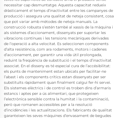
necessitar cap desmuntatge. Aquesta capacitat redueix
dràsticament el temps d’inactivitat entre les campanyes de
producció i assegura una qualitat de neteja consistent, cosa
que pot variar amb mètodes de neteja manuals. La
construcció robusta s’estén també al xassís de la màquina i
als sistemes d’accionament, dissenyats per suportar les
vibracions contínues i les tensions mecàniques derivades
de l’operació a alta velocitat. Es seleccionen components
d’alta resistència, com ara rodaments, motors i cadenes
d’accionament, per garantir una vida útil prolongada,
reduint la freqüència de substitució i el temps d’inactivitat
associat. En el disseny es té especial cura de l’accésibilitat:
els punts de manteniment estan ubicats per facilitar-ne
l’abast i els components crítics estan dissenyats per ser
substituïts ràpidament quan finalment calgui fer-hi servei.
Els sistemes elèctrics i de control es troben dins d’armaris
estancs i aptes per a ús alimentari, que protegeixen
l’electrònica sensible contra la humitat i la contaminació,
però que romanen accessibles per a la resolució
d’incidències i les actualitzacions. Els fabricants de qualitat
garanteixen les seves màquines d’envasament de begudes