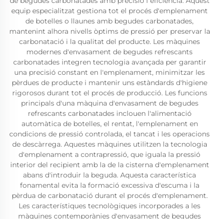
de begudes carbonatades amb precisió i eficiència. Aquest
equip especialitzat gestiona tot el procés d'emplenament
de botelles o llaunes amb begudes carbonatades,
mantenint alhora nivells òptims de pressió per preservar la
carbonatació i la qualitat del producte. Les màquines
modernes d'envasament de begudes refrescants
carbonatades integren tecnologia avançada per garantir
una precisió constant en l'emplenament, minimitzar les
pèrdues de producte i mantenir uns estàndards d'higiene
rigorosos durant tot el procés de producció. Les funcions
principals d'una màquina d'envasament de begudes
refrescants carbonatades inclouen l'alimentació
automàtica de botelles, el rentat, l'emplenament en
condicions de pressió controlada, el tancat i les operacions
de descàrrega. Aquestes màquines utilitzen la tecnologia
d'emplenament a contrapressió, que iguala la pressió
interior del recipient amb la de la cisterna d'emplenament
abans d'introduir la beguda. Aquesta característica
fonamental evita la formació excessiva d'escuma i la
pèrdua de carbonatació durant el procés d'emplenament.
Les característiques tecnològiques incorporades a les
màquines contemporànies d'envasament de begudes