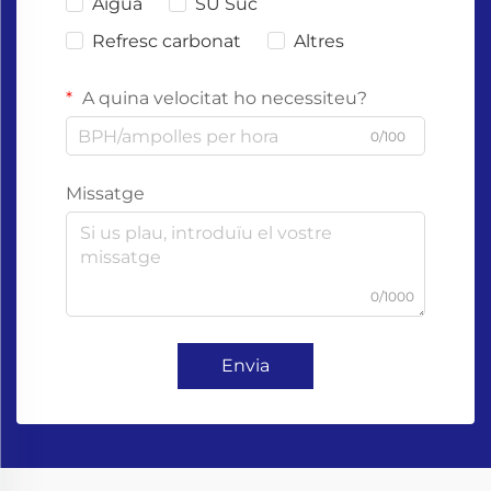
Aigua
SU Suc
Refresc carbonat
Altres
A quina velocitat ho necessiteu?
0/100
Missatge
0/1000
Envia