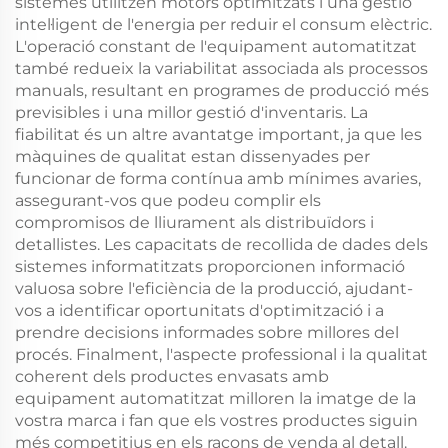
sistemes utilitzen motors optimitzats i una gestió
intel·ligent de l'energia per reduir el consum elèctric.
L'operació constant de l'equipament automatitzat
també redueix la variabilitat associada als processos
manuals, resultant en programes de producció més
previsibles i una millor gestió d'inventaris. La
fiabilitat és un altre avantatge important, ja que les
màquines de qualitat estan dissenyades per
funcionar de forma contínua amb mínimes avaries,
assegurant-vos que podeu complir els
compromisos de lliurament als distribuïdors i
detallistes. Les capacitats de recollida de dades dels
sistemes informatitzats proporcionen informació
valuosa sobre l'eficiència de la producció, ajudant-
vos a identificar oportunitats d'optimització i a
prendre decisions informades sobre millores del
procés. Finalment, l'aspecte professional i la qualitat
coherent dels productes envasats amb
equipament automatitzat milloren la imatge de la
vostra marca i fan que els vostres productes siguin
més competitius en els racons de venda al detall.