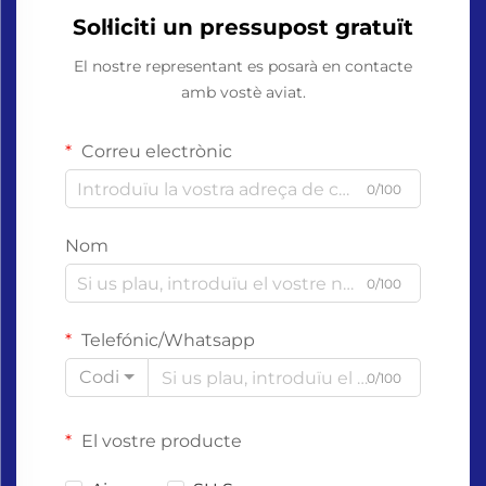
Sol·liciti un pressupost gratuït
El nostre representant es posarà en contacte
amb vostè aviat.
Correu electrònic
0/100
Nom
0/100
Telefónic/Whatsapp
Codi
0/100
El vostre producte