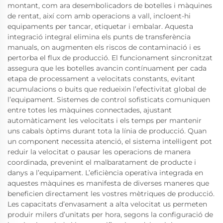
montant, com ara desembolicadors de botelles i màquines
de rentat, així com amb operacions a vall, incloent-hi
equipaments per tancar, etiquetar i embalar. Aquesta
integració integral elimina els punts de transferència
manuals, on augmenten els riscos de contaminació i es
pertorba el flux de producció. El funcionament sincronitzat
assegura que les botelles avancin contínuament per cada
etapa de processament a velocitats constants, evitant
acumulacions o buits que redueixin l’efectivitat global de
l’equipament. Sistemes de control sofisticats comuniquen
entre totes les màquines connectades, ajustant
automàticament les velocitats i els temps per mantenir
uns cabals òptims durant tota la línia de producció. Quan
un component necessita atenció, el sistema intel·ligent pot
reduir la velocitat o pausar les operacions de manera
coordinada, prevenint el malbaratament de producte i
danys a l’equipament. L’eficiència operativa integrada en
aquestes màquines es manifesta de diverses maneres que
beneficien directament les vostres mètriques de producció.
Les capacitats d’envasament a alta velocitat us permeten
produir milers d’unitats per hora, segons la configuració de