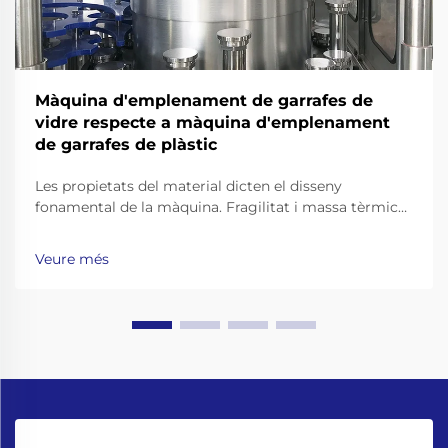
Màquina d'emplenament de garrafes de
vidre respecte a màquina d'emplenament
de garrafes de plàstic
Les propietats del material dicten el disseny
fonamental de la màquina. Fragilitat i massa tèrmica
del vidre: per què les màquines d’envasament de
botelles de vidre requereixen xassís reforçats, cintes
Veure més
transportadores amb amortiment de xocs i pinces de
manipulació de coll precises. Treballar amb botelles
de vidre significa anar més enllà...