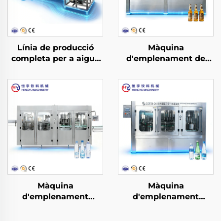
Línia de producció
Màquina
completa per a aigua
d'emplenament de
en garrafes QGF300 3-
cervesa BCGF18-18-6
en-1
Màquina
Màquina
d'emplenament
d'emplenament
d'aigua en botella PET
d'aigua en botella PET
CGF40-40-12
CGF24-24-8