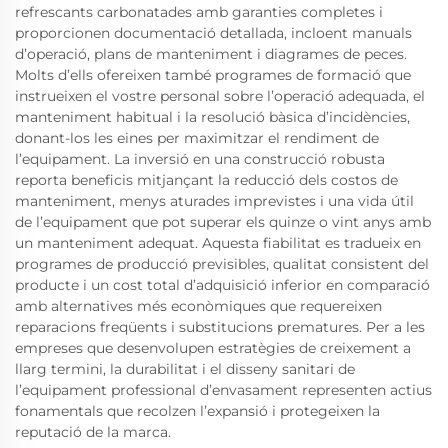
refrescants carbonatades amb garanties completes i
proporcionen documentació detallada, incloent manuals
d’operació, plans de manteniment i diagrames de peces.
Molts d’ells ofereixen també programes de formació que
instrueixen el vostre personal sobre l’operació adequada, el
manteniment habitual i la resolució bàsica d’incidències,
donant-los les eines per maximitzar el rendiment de
l’equipament. La inversió en una construcció robusta
reporta beneficis mitjançant la reducció dels costos de
manteniment, menys aturades imprevistes i una vida útil
de l’equipament que pot superar els quinze o vint anys amb
un manteniment adequat. Aquesta fiabilitat es tradueix en
programes de producció previsibles, qualitat consistent del
producte i un cost total d’adquisició inferior en comparació
amb alternatives més econòmiques que requereixen
reparacions freqüents i substitucions prematures. Per a les
empreses que desenvolupen estratègies de creixement a
llarg termini, la durabilitat i el disseny sanitari de
l’equipament professional d’envasament representen actius
fonamentals que recolzen l’expansió i protegeixen la
reputació de la marca.