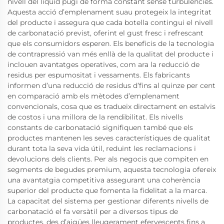
nivell del líquid pugi de forma constant sense turbulències.
Aquesta acció d’emplenament suau protegeix la integritat
del producte i assegura que cada botella contingui el nivell
de carbonatació previst, oferint el gust fresc i refrescant
que els consumidors esperen. Els beneficis de la tecnologia
de contrapressió van més enllà de la qualitat del producte i
inclouen avantatges operatives, com ara la reducció de
residus per espumositat i vessaments. Els fabricants
informen d’una reducció de residus d’fins al quinze per cent
en comparació amb els mètodes d’emplenament
convencionals, cosa que es tradueix directament en estalvis
de costos i una millora de la rendibilitat. Els nivells
constants de carbonatació signifiquen també que els
productes mantenen les seves característiques de qualitat
durant tota la seva vida útil, reduint les reclamacions i
devolucions dels clients. Per als negocis que compiten en
segments de begudes premium, aquesta tecnologia ofereix
una avantatgia competitiva assegurant una coherència
superior del producte que fomenta la fidelitat a la marca.
La capacitat del sistema per gestionar diferents nivells de
carbonatació el fa versàtil per a diversos tipus de
productes, des d’aigües lleugerament efervescents fins a