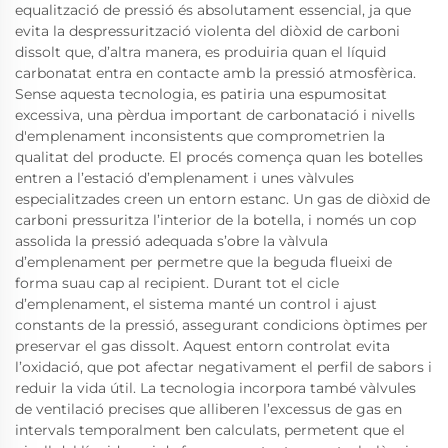
equalització de pressió és absolutament essencial, ja que
evita la despressurització violenta del diòxid de carboni
dissolt que, d’altra manera, es produiria quan el líquid
carbonatat entra en contacte amb la pressió atmosfèrica.
Sense aquesta tecnologia, es patiria una espumositat
excessiva, una pèrdua important de carbonatació i nivells
d'emplenament inconsistents que comprometrien la
qualitat del producte. El procés comença quan les botelles
entren a l’estació d’emplenament i unes vàlvules
especialitzades creen un entorn estanc. Un gas de diòxid de
carboni pressuritza l’interior de la botella, i només un cop
assolida la pressió adequada s’obre la vàlvula
d’emplenament per permetre que la beguda flueixi de
forma suau cap al recipient. Durant tot el cicle
d’emplenament, el sistema manté un control i ajust
constants de la pressió, assegurant condicions òptimes per
preservar el gas dissolt. Aquest entorn controlat evita
l’oxidació, que pot afectar negativament el perfil de sabors i
reduir la vida útil. La tecnologia incorpora també vàlvules
de ventilació precises que alliberen l’excessus de gas en
intervals temporalment ben calculats, permetent que el