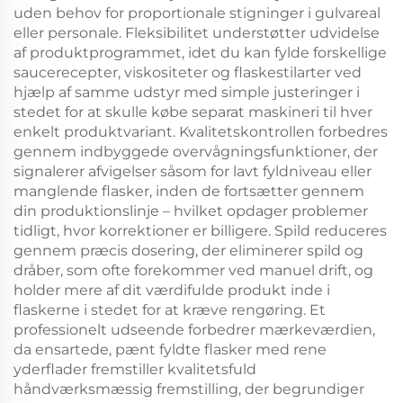
uden behov for proportionale stigninger i gulvareal
eller personale. Fleksibilitet understøtter udvidelse
af produktprogrammet, idet du kan fylde forskellige
saucerecepter, viskositeter og flaskestilarter ved
hjælp af samme udstyr med simple justeringer i
stedet for at skulle købe separat maskineri til hver
enkelt produktvariant. Kvalitetskontrollen forbedres
gennem indbyggede overvågningsfunktioner, der
signalerer afvigelser såsom for lavt fyldniveau eller
manglende flasker, inden de fortsætter gennem
din produktionslinje – hvilket opdager problemer
tidligt, hvor korrektioner er billigere. Spild reduceres
gennem præcis dosering, der eliminerer spild og
dråber, som ofte forekommer ved manuel drift, og
holder mere af dit værdifulde produkt inde i
flaskerne i stedet for at kræve rengøring. Et
professionelt udseende forbedrer mærkeværdien,
da ensartede, pænt fyldte flasker med rene
yderflader fremstiller kvalitetsfuld
håndværksmæssig fremstilling, der begrundiger