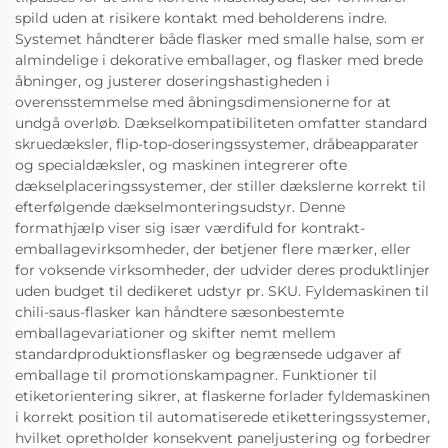
spild uden at risikere kontakt med beholderens indre.
Systemet håndterer både flasker med smalle halse, som er
almindelige i dekorative emballager, og flasker med brede
åbninger, og justerer doseringshastigheden i
overensstemmelse med åbningsdimensionerne for at
undgå overløb. Dækselkompatibiliteten omfatter standard
skruedæksler, flip-top-doseringssystemer, dråbeapparater
og specialdæksler, og maskinen integrerer ofte
dækselplaceringssystemer, der stiller dækslerne korrekt til
efterfølgende dækselmonteringsudstyr. Denne
formathjælp viser sig især værdifuld for kontrakt-
emballagevirksomheder, der betjener flere mærker, eller
for voksende virksomheder, der udvider deres produktlinjer
uden budget til dedikeret udstyr pr. SKU. Fyldemaskinen til
chili-saus-flasker kan håndtere sæsonbestemte
emballagevariationer og skifter nemt mellem
standardproduktionsflasker og begrænsede udgaver af
emballage til promotionskampagner. Funktioner til
etiketorientering sikrer, at flaskerne forlader fyldemaskinen
i korrekt position til automatiserede etiketteringssystemer,
hvilket opretholder konsekvent paneljustering og forbedrer