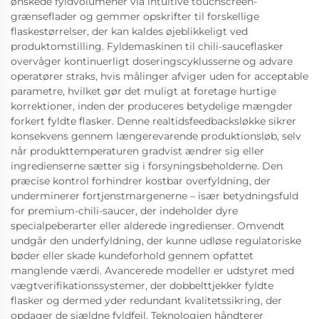
ønskede fyldvolumener via intuitive touchscreen-
grænseflader og gemmer opskrifter til forskellige
flaskestørrelser, der kan kaldes øjeblikkeligt ved
produktomstilling. Fyldemaskinen til chili-sauceflasker
overvåger kontinuerligt doseringscyklusserne og advare
operatører straks, hvis målinger afviger uden for acceptable
parametre, hvilket gør det muligt at foretage hurtige
korrektioner, inden der produceres betydelige mængder
forkert fyldte flasker. Denne realtidsfeedbacksløkke sikrer
konsekvens gennem længerevarende produktionsløb, selv
når produkttemperaturen gradvist ændrer sig eller
ingredienserne sætter sig i forsyningsbeholderne. Den
præcise kontrol forhindrer kostbar overfyldning, der
underminerer fortjenstmargenerne – især betydningsfuld
for premium-chili-saucer, der indeholder dyre
specialpeberarter eller alderede ingredienser. Omvendt
undgår den underfyldning, der kunne udløse regulatoriske
bøder eller skade kundeforhold gennem opfattet
manglende værdi. Avancerede modeller er udstyret med
vægtverifikationssystemer, der dobbelttjekker fyldte
flasker og dermed yder redundant kvalitetssikring, der
opdager de sjældne fyldfejl. Teknologien håndterer