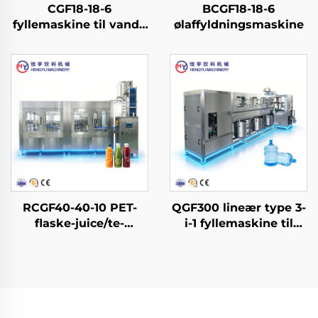
CGF18-18-6
BCGF18-18-6
fyllemaskine til vand i
ølaffyldningsmaskine
PET-flasker
RCGF40-40-10 PET-
QGF300 lineær type 3-
flaske-juice/te-
i-1 fyllemaskine til
affyldningsmaskine til
vand i dunke
varm påfyldning