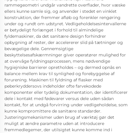
rammegeometri undgår vandrette overflader, hvor væske
ellers kunne samle sig, og anvender i stedet en vinklet
konstruktion, der fremmer afløb og forenkler rengøring
under og rundt om udstyret. Vedligeholdelsesintervallerne
er betydeligt forlænget i forhold til almindelige
fyldemaskiner, da det sanitære design forhindrer
opbygning af rester, der accelererer slid på tætninger og
bevægelige dele. Gennemsigtige
beskyttelsesafskærmninger giver operatører mulighed for
at overvåge fyldningsprocessen, mens nødvendige
hygiejniske barrierer opretholdes – og dermed opnås en
balance mellem krav til synlighed og forebyggelse af
forurening. Maskinen til fyldning af flasker med
peberkryddersovs indeholder ofte farvekodede
komponenter eller tydelig dokumentation, der identificerer
dele i kontakt med fødevarer versus dele uden sådan
kontakt, for at undgå forvirring under vedligeholdelse, som
kunne kompromittere de sanitære standarder.
Justeringsmekanismer uden brug af værktøj gør det
muligt at ændre parametre uden at introducere
fremmedlegemer, der utilsigtet kunne komme ind i