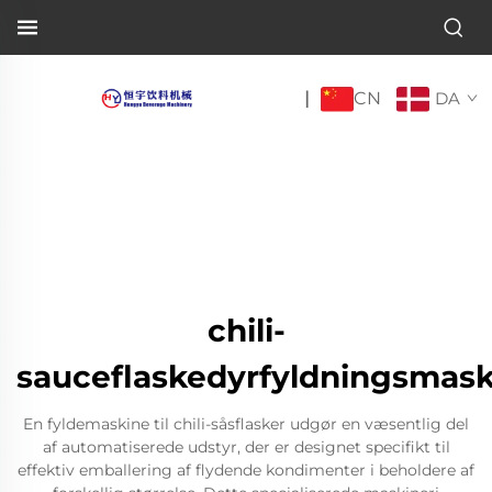
CN
|
DA
chili-
sauceflaskedyrfyldningsmask
En fyldemaskine til chili-såsflasker udgør en væsentlig del
af automatiserede udstyr, der er designet specifikt til
effektiv emballering af flydende kondimenter i beholdere af