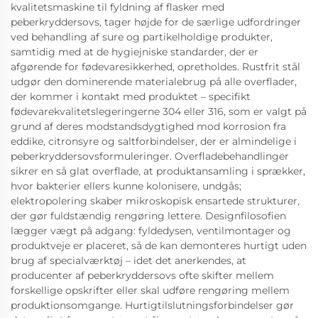
kvalitetsmaskine til fyldning af flasker med
peberkryddersovs, tager højde for de særlige udfordringer
ved behandling af sure og partikelholdige produkter,
samtidig med at de hygiejniske standarder, der er
afgørende for fødevaresikkerhed, opretholdes. Rustfrit stål
udgør den dominerende materialebrug på alle overflader,
der kommer i kontakt med produktet – specifikt
fødevarekvalitetslegeringerne 304 eller 316, som er valgt på
grund af deres modstandsdygtighed mod korrosion fra
eddike, citronsyre og saltforbindelser, der er almindelige i
peberkryddersovsformuleringer. Overfladebehandlinger
sikrer en så glat overflade, at produktansamling i sprækker,
hvor bakterier ellers kunne kolonisere, undgås;
elektropolering skaber mikroskopisk ensartede strukturer,
der gør fuldstændig rengøring lettere. Designfilosofien
lægger vægt på adgang: fyldedysen, ventilmontager og
produktveje er placeret, så de kan demonteres hurtigt uden
brug af specialværktøj – idet det anerkendes, at
producenter af peberkryddersovs ofte skifter mellem
forskellige opskrifter eller skal udføre rengøring mellem
produktionsomgange. Hurtigtilslutningsforbindelser gør