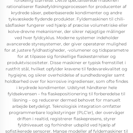
forskellig størrelse. Dette specialiserede maskineri
rationaliserer flaskefyldningsprocessen for producenter af
krydrede såser, peberbaserede kondimenter og andre
tykvæskede flydende produkter. Fyldemaskinen til chili-
såsflasker fungerer ved hjælp af præcise volumetriske eller
kolve-drevne mekanismer, der sikrer nøjagtige målinger
ved hver fyldcyklus. Moderne systemer indeholder
avancerede styresystemer, der giver operatører mulighed
for at justere fyldhastigheder, -volumener og tidsparametre
for at tilpasse sig forskellige flaskestørrelser og
produktviscositeter. Disse maskiner er typisk fremstillet i
rustfrit stål, hvilket opfylder kravene til fødevarekvalitet og
hygiejne, og sikrer overholdelse af sundhedsregler samt
holdbarhed over for korrosive ingredienser, som ofte findes
i krydrede kondimenter. Udstyret håndterer hele
fyldsekvensen – fra flaskepositionering til forberedelse til
låsning – og reducerer dermed behovet for manuelt
arbejde betydeligt. Teknologisk integration omfatter
programmerbare logikstyringer (PLC’er), der overvåger
driften i realtid, registrerer flaskepresens, styrer
fyldniveauet og forhindrer udspild ved hjælp af
sofistikerede sensorer. Mange modeller af fyldemaskiner til