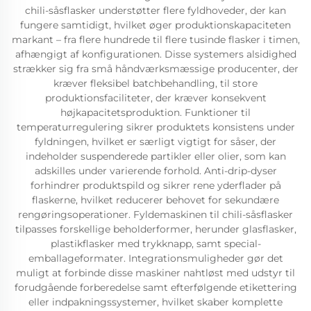
chili-såsflasker understøtter flere fyldhoveder, der kan
fungere samtidigt, hvilket øger produktionskapaciteten
markant – fra flere hundrede til flere tusinde flasker i timen,
afhængigt af konfigurationen. Disse systemers alsidighed
strækker sig fra små håndværksmæssige producenter, der
kræver fleksibel batchbehandling, til store
produktionsfaciliteter, der kræver konsekvent
højkapacitetsproduktion. Funktioner til
temperaturregulering sikrer produktets konsistens under
fyldningen, hvilket er særligt vigtigt for såser, der
indeholder suspenderede partikler eller olier, som kan
adskilles under varierende forhold. Anti-drip-dyser
forhindrer produktspild og sikrer rene yderflader på
flaskerne, hvilket reducerer behovet for sekundære
rengøringsoperationer. Fyldemaskinen til chili-såsflasker
tilpasses forskellige beholderformer, herunder glasflasker,
plastikflasker med trykknapp, samt special-
emballageformater. Integrationsmuligheder gør det
muligt at forbinde disse maskiner nahtløst med udstyr til
forudgående forberedelse samt efterfølgende etikettering
eller indpakningssystemer, hvilket skaber komplette