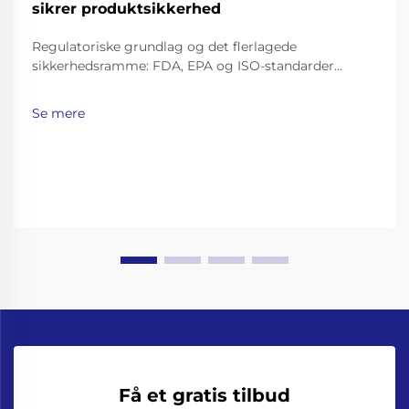
sikrer produktsikkerhed
Regulatoriske grundlag og det flerlagede
sikkerhedsramme: FDA, EPA og ISO-standarder
specifikke for produktionslinjer til flasket vand.
Brancheen for flasket vand opererer inden for et ret
Se mere
strengt sæt regler. FDA har disse ting, der kaldes
gode fremstillingspraksis (GMP)…
Få et gratis tilbud