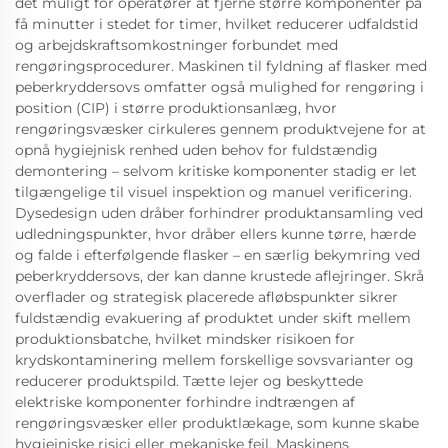
det muligt for operatører at fjerne større komponenter på
få minutter i stedet for timer, hvilket reducerer udfaldstid
og arbejdskraftsomkostninger forbundet med
rengøringsprocedurer. Maskinen til fyldning af flasker med
peberkryddersovs omfatter også mulighed for rengøring i
position (CIP) i større produktionsanlæg, hvor
rengøringsvæsker cirkuleres gennem produktvejene for at
opnå hygiejnisk renhed uden behov for fuldstændig
demontering – selvom kritiske komponenter stadig er let
tilgængelige til visuel inspektion og manuel verificering.
Dysedesign uden dråber forhindrer produktansamling ved
udledningspunkter, hvor dråber ellers kunne tørre, hærde
og falde i efterfølgende flasker – en særlig bekymring ved
peberkryddersovs, der kan danne krustede aflejringer. Skrå
overflader og strategisk placerede afløbspunkter sikrer
fuldstændig evakuering af produktet under skift mellem
produktionsbatche, hvilket mindsker risikoen for
krydskontaminering mellem forskellige sovsvarianter og
reducerer produktspild. Tætte lejer og beskyttede
elektriske komponenter forhindre indtrængen af
rengøringsvæsker eller produktlækage, som kunne skabe
hygiejniske risici eller mekaniske fejl. Maskinens