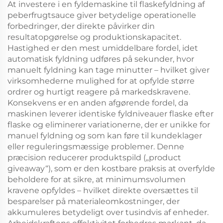
At investere i en fyldemaskine til flaskefyldning af
peberfrugtsauce giver betydelige operationelle
forbedringer, der direkte påvirker din
resultatopgørelse og produktionskapacitet.
Hastighed er den mest umiddelbare fordel, idet
automatisk fyldning udføres på sekunder, hvor
manuelt fyldning kan tage minutter – hvilket giver
virksomhederne mulighed for at opfylde større
ordrer og hurtigt reagere på markedskravene.
Konsekvens er en anden afgørende fordel, da
maskinen leverer identiske fyldniveauer flaske efter
flaske og eliminerer variationerne, der er unikke for
manuel fyldning og som kan føre til kundeklager
eller reguleringsmæssige problemer. Denne
præcision reducerer produktspild („product
giveaway“), som er den kostbare praksis at overfylde
beholdere for at sikre, at minimumsvolumen
kravene opfyldes – hvilket direkte oversættes til
besparelser på materialeomkostninger, der
akkumuleres betydeligt over tusindvis af enheder.