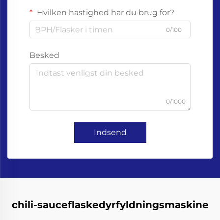
Hvilken hastighed har du brug for?
0/100
Besked
0/1000
Indsend
chili-sauceflaskedyrfyldningsmaskine