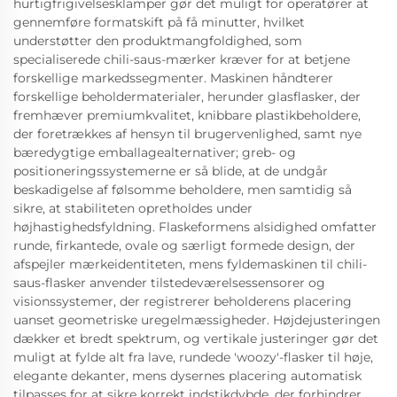
hurtigfrigivelsesklamper gør det muligt for operatører at
gennemføre formatskift på få minutter, hvilket
understøtter den produktmangfoldighed, som
specialiserede chili-saus-mærker kræver for at betjene
forskellige markedssegmenter. Maskinen håndterer
forskellige beholdermaterialer, herunder glasflasker, der
fremhæver premiumkvalitet, knibbare plastikbeholdere,
der foretrækkes af hensyn til brugervenlighed, samt nye
bæredygtige emballagealternativer; greb- og
positioneringssystemerne er så blide, at de undgår
beskadigelse af følsomme beholdere, men samtidig så
sikre, at stabiliteten opretholdes under
højhastighedsfyldning. Flaskeformens alsidighed omfatter
runde, firkantede, ovale og særligt formede design, der
afspejler mærkeidentiteten, mens fyldemaskinen til chili-
saus-flasker anvender tilstedeværelsessensorer og
visionssystemer, der registrerer beholderens placering
uanset geometriske uregelmæssigheder. Højdejusteringen
dækker et bredt spektrum, og vertikale justeringer gør det
muligt at fylde alt fra lave, rundede 'woozy'-flasker til høje,
elegante dekanter, mens dysernes placering automatisk
tilpasses for at sikre korrekt indstikdybde, der forhindrer