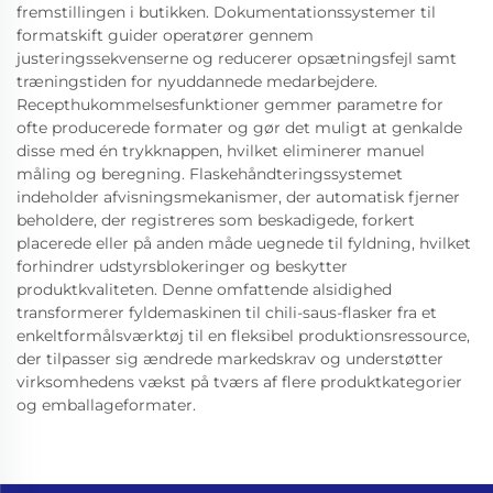
fremstillingen i butikken. Dokumentationssystemer til
formatskift guider operatører gennem
justeringssekvenserne og reducerer opsætningsfejl samt
træningstiden for nyuddannede medarbejdere.
Recepthukommelsesfunktioner gemmer parametre for
ofte producerede formater og gør det muligt at genkalde
disse med én trykknappen, hvilket eliminerer manuel
måling og beregning. Flaskehåndteringssystemet
indeholder afvisningsmekanismer, der automatisk fjerner
beholdere, der registreres som beskadigede, forkert
placerede eller på anden måde uegnede til fyldning, hvilket
forhindrer udstyrsblokeringer og beskytter
produktkvaliteten. Denne omfattende alsidighed
transformerer fyldemaskinen til chili-saus-flasker fra et
enkeltformålsværktøj til en fleksibel produktionsressource,
der tilpasser sig ændrede markedskrav og understøtter
virksomhedens vækst på tværs af flere produktkategorier
og emballageformater.