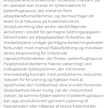
Arbejdskraftens effektivitet forbedres markant, da
én operatør kan overse en fyldemaskine til
peberfrugtsauce, der erstatter flere
arbejdskraftsmedlemmer, og dermed frigør dit
team til at fokusere på kvalitetskontrol,
receptudvikling eller andre værditilføjende
aktiviteter i stedet for gentagne fyldningsopgaver.
Sikkerheden på arbejdspladsen forbedres, da
medarbejdere undgår gentagne belastningsskader
forbundet med manuel flaskefyldning og mindsker
deres eksponering for irriterende
capsaicinforbindelser, der findes i peberfrugtsaucer.
Hygiejnestandarderne hæves væsentligt ved
indkapslede fyldesystemer, der minimerer
menneskelig kontakt med produkterne, reducerer
risikoen for forurening og hjælper med at
opretholde den holdbarhed, dine kunder forventer.
Skalerbarhed bliver mulig, når din virksomhed
vokser, da samme fyldemaskine til peberfrugtsauce
kan øge produktionen gennem justering af
hastigheden eller tilføjelse af ekstra fyldenheder