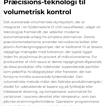
Præcisions-teknologi til
volumetrisk kontrol
Det avancerede volumetriske styresystem, der er
integreret i en fyldemaskine til chili-sauceflasker, udgør en
teknologisk fremskridt, der adskiller moderne
automatiserede anlæg fra simplere alternativer. Denne
præcisionsmekanisme anvender servodrevne kolber eller
positiv-fortrængningspumper, der er kalibreret til at dosere
nøjagtige mængder med tolerancer, der typisk ligger
inden for plus/minus én procent af målvolumenerne. For
producenter af chili-sauce er denne nøjagtighed afgørende,
da disse produkter ofte indeholder suspenderede partikler
som peberfrø, hvidløgsstykker eller frørester, der kan
forstyrre mindre avancerede fyldemetoder. Den
volumetriske metode måler den faktiske produktmængde i
stedet for udelukkende at basere sig på fyldhøjde eller
tidsbaseret dosering, og kompenserer automatisk for
variationer i saucens densitet eller temperatur, som kan
påvirke strømningsforholdene. Operatører programmerer