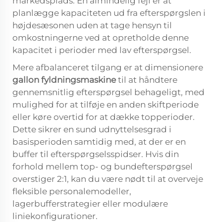
markedsplads. En almindelig fejl er at
planlægge kapaciteten ud fra efterspørgslen i
højdesæsonen uden at tage hensyn til
omkostningerne ved at opretholde denne
kapacitet i perioder med lav efterspørgsel.
Mere afbalanceret tilgang er at dimensionere
gallon fyldningsmaskine
til at håndtere
gennemsnitlig efterspørgsel behageligt, med
mulighed for at tilføje en anden skiftperiode
eller køre overtid for at dække topperioder.
Dette sikrer en sund udnyttelsesgrad i
basisperioden samtidig med, at der er en
buffer til efterspørgselsspidser. Hvis din
forhold mellem top- og bundefterspørgsel
overstiger 2:1, kan du være nødt til at overveje
fleksible personalemodeller,
lagerbufferstrategier eller modulære
liniekonfigurationer.