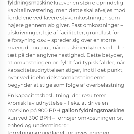
fyldningsmaskine
kræver en større oprindelig
kapitalinvestering, men dette skal afvejes mod
fordelene ved lavere stykomkostninger, som
højere gennemløb giver. Fast omkostninger –
afskrivninger, leje af faciliteter, grundlast for
elforsyning osv. – spreder sig over en større
mængde output, når maskinen kører ved eller
tæt på den angivne hastighed. Dette betyder,
at omkostningen pr. fyldt fad typisk falder, når
kapacitetsudnyttelsen stiger, indtil det punkt,
hvor vedligeholdelsesomkostningerne
begynder at stige som følge af overbelastning.
En kapacitetsbeslutning, der resulterer i
kronisk lav udnyttelse – f.eks. at drive en
maskine på 900 BPH
gallon fyldningsmaskine
kun ved 300 BPH – forhøjer omkostningen pr.
enhed og underminerer
forretningsgrundlaget for investeringen.