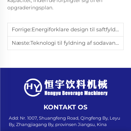
kapacitet, inden de forpligter sig til en
opgraderingsplan.
Forrige:
Energiforklare design til saftfyldningsproduktionslinjer
Næste:
Teknologi til fyldning af sodavand til kulsyreholdige drikke
KONTAKT OS
Add: Nr. 1007, Shuangfeng Road, Qingfeng By, Leyu
By, Zhangjiagang By, provinsen Jiangsu, Kina