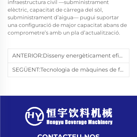
infraestructura civil —subministrament
elèctric, capacitat de càrrega del sòl,
subministrament d’aigua— pugui suportar
una configuració de major capacitat abans de
comprometre’s amb un pla d’actualització.
ANTERIOR:
Disseny energèticament eficient per a línies de producció d’envasat de suc
SEGÜENT:
Tecnologia de màquines de farciment de refrescs per a begudes carbòniques
CONTACTEU-NOS