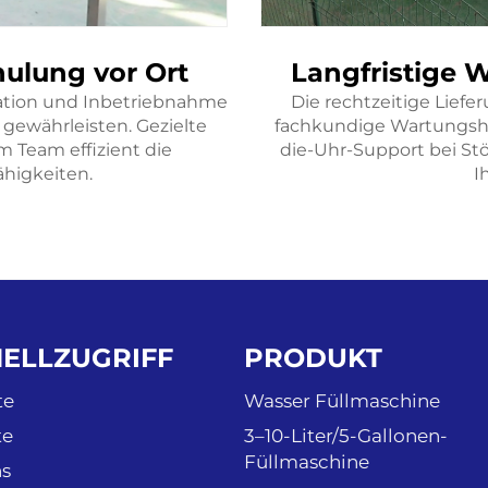
ulung vor Ort
Langfristige 
lation und Inbetriebnahme
Die rechtzeitige Liefe
 gewährleisten. Gezielte
fachkundige Wartungsh
 Team effizient die
die-Uhr-Support bei Stö
higkeiten.
I
ELLZUGRIFF
PRODUKT
te
Wasser Füllmaschine
te
3–10-Liter/5-Gallonen-
Füllmaschine
s