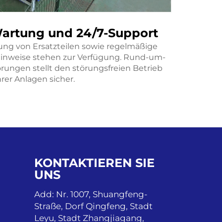
Wartung und 24/7-Support
In
rung von Ersatzteilen sowie regelmäßige
Fachkund
inweise stehen zur Verfügung. Rund-um-
vor Or
rungen stellt den störungsfreien Betrieb
Be
hrer Anlagen sicher.
KONTAKTIEREN SIE
UNS
Add: Nr. 1007, Shuangfeng-
Straße, Dorf Qingfeng, Stadt
Leyu, Stadt Zhangjiagang,