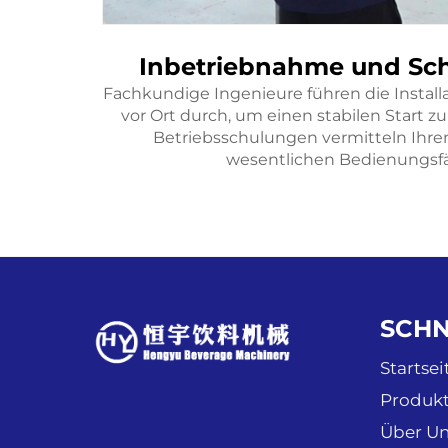
port
Inbetriebnahme und Sch
mäßige
Fachkundige Ingenieure führen die Instal
und-um-
vor Ort durch, um einen stabilen Start zu
Betrieb
Betriebsschulungen vermitteln Ihrem
wesentlichen Bedienungsfä
SCHN
Startsei
Produk
Über Un