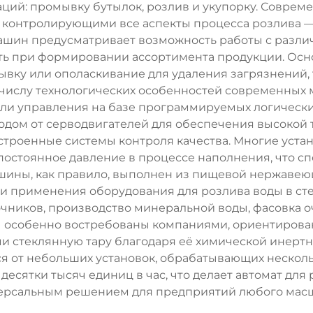
аций: промывку бутылок, розлив и укупорку. Соврем
контролирующими все аспекты процесса розлива —
машин предусматривает возможность работы с разл
ость при формировании ассортимента продукции. Ос
вку или ополаскивание для удаления загрязнений,
числу технологических особенностей современных 
ели управления на базе программируемых логически
одом от серводвигателей для обеспечения высокой т
строенные системы контроля качества. Многие уста
постоянное давление в процессе наполнения, что сп
ашины, как правило, выполнен из пищевой нержавею
ти применения оборудования для розлива воды в с
очников, производство минеральной воды, фасовка о
ы особенно востребованы компаниями, ориентирова
 стеклянную тару благодаря её химической инертно
 от небольших установок, обрабатывающих нескольк
десятки тысяч единиц в час, что делает автомат для
ерсальным решением для предприятий любого масш