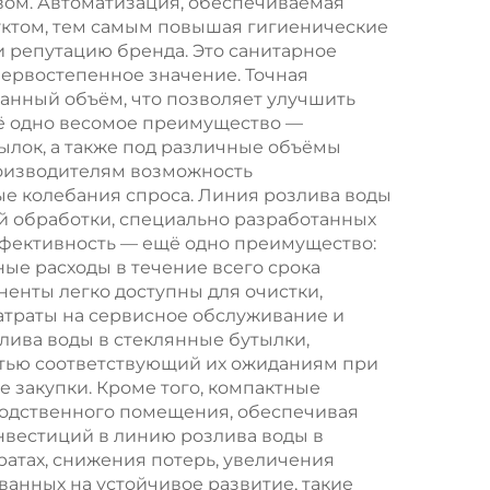
вом. Автоматизация, обеспечиваемая
дуктом, тем самым повышая гигиенические
и репутацию бренда. Это санитарное
первостепенное значение. Точная
данный объём, что позволяет улучшить
щё одно весомое преимущество —
ылок, а также под различные объёмы
роизводителям возможность
е колебания спроса. Линия розлива воды
й обработки, специально разработанных
ффективность — ещё одно преимущество:
е расходы в течение всего срока
ненты легко доступны для очистки,
атраты на сервисное обслуживание и
лива воды в стеклянные бутылки,
стью соответствующий их ожиданиям при
 закупки. Кроме того, компактные
водственного помещения, обеспечивая
нвестиций в линию розлива воды в
тратах, снижения потерь, увеличения
анных на устойчивое развитие, такие