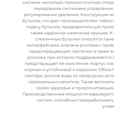
системе несколько технологических опер
передовыми системами управления, 
регулирования давления. Конструкция 
бутылок, что даёт производителям гибк
подачу бутылок, предварительную промы
также надёжное нанесение крышек. К 
стеклянные бутылки относятся пан
интерфейсами, клапаны розлива с прив
предотвращающие протечки, а также в
розлива, при котором поддерживается 
предотвращает её окисление. Корпус м
нормам и устойчивой к коррозии. Облас
секторы: розлив воды из природных ист
премиальных напитков. Такие автомат
своём здоровье и предпочитающими
Производственные мощности варьируются
систем, способных перерабатывать 
унив