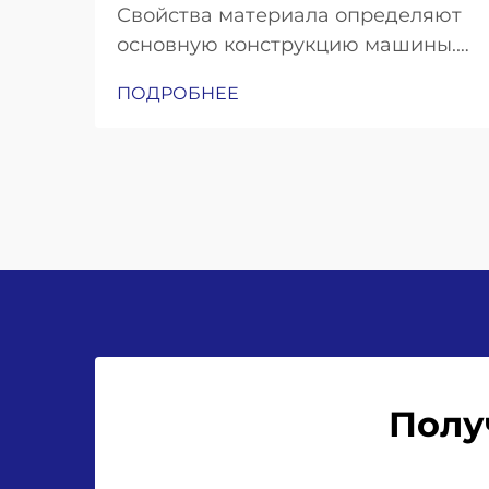
Свойства материала определяют
основную конструкцию машины.
Хрупкость стекла и его тепловая
ПОДРОБНЕЕ
масса: почему для розлива в
стеклянные бутылки требуются
усиленные рамы, конвейеры с
амортизацией ударных нагрузок и
высокоточные захваты для
горлышка бутылок. Работа со
стеклянными бутылками означает
необходимость учёта...
Полу