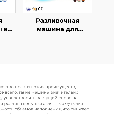
я
Разливочная
 в
машина для
и
газированных
2
напитков DCGF18-
18-6
жество практических преимуществ,
 всего, такие машины значительно
у удовлетворять растущий спрос на
ия розлива воды в стеклянные бутылки
ьность объёмов наполнения, что снижает