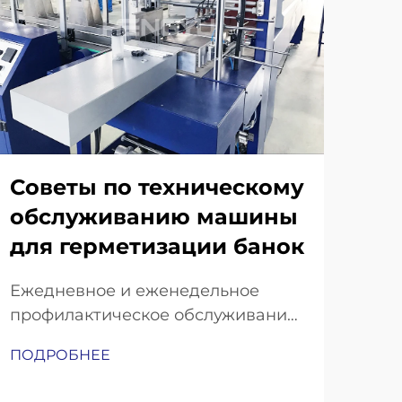
Советы по техническому
обслуживанию машины
для герметизации банок
Ав
ма
Ежедневное и еженедельное
ге
профилактическое обслуживание
вашей машины для герметизации
Как
ПОДРОБНЕЕ
банок. Обязательные ежедневные
точ
проверки: натяжение ремней,