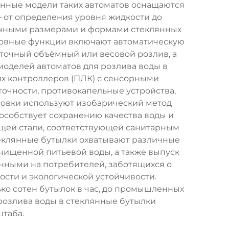
енные модели таких автоматов оснащаются
 от определения уровня жидкости до
ичными размерами и формами стеклянных
новные функции включают автоматическую
 точный объёмный или весовой розлив, а
моделей автоматов для розлива воды в
х контроллеров (ПЛК) с сенсорными
очности, противокапельные устройства,
новки используют изобарический метод
особствует сохранению качества воды и
щей стали, соответствующей санитарным
теклянные бутылки охватывают различные
чищенной питьевой воды, а также выпуск
нными на потребителей, заботящихся о
сти и экологической устойчивости.
о сотен бутылок в час, до промышленных
 розлива воды в стеклянные бутылки
таба.