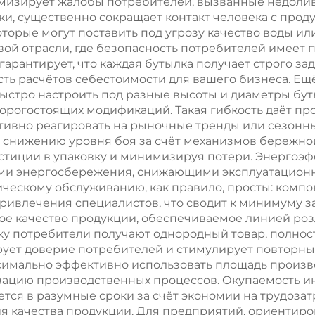
имизирует жалобы потребителей, вызванные недоли
ки, существенно сокращает контакт человека с про
оторые могут поставить под угрозу качество воды ил
ой отрасли, где безопасность потребителей имеет 
рантирует, что каждая бутылка получает строго за
сть расчётов себестоимости для вашего бизнеса. Е
быстро настроить под разные высоты и диаметры бут
дорогостоящих модификаций. Такая гибкость даёт п
ивно реагировать на рыночные тренды или сезонны
т снижению уровня боя за счёт механизмов бережно
стиции в упаковку и минимизируя потери. Энергоэ
 энергосбережения, снижающими эксплуатационны
ческому обслуживанию, как правило, просты: компо
ривлечения специалистов, что сводит к минимуму з
ое качество продукции, обеспечиваемое линией роз
ку потребители получают однородный товар, полно
рует доверие потребителей и стимулирует повторные
симально эффективно использовать площадь произ
зацию производственных процессов. Окупаемость и
ется в разумные сроки за счёт экономии на трудоза
качества продукции. Для предприятий, ориентиров