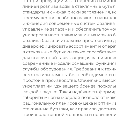
потери продукции из-за перелива и мин
линией розлива воды в стеклянные бутыл
стандарты и снижая риски загрязнения, к
преимущество особенно важно в напитков
инженерия современных систем розлива га
управление запасами и обеспечить точно
универсальность таких машин: их можно 
розлива без значительных простоев или 
диверсифицировать ассортимент и операт
в стеклянные бутылки также способствуе
для стеклянной тары, защищая ваши инве
современные модели оснащены функциями
службы оборудования. Требования к техни
осмотра или замены без необходимости п
простои в производстве. Стабильно высок
укрепляет имидж вашего бренда, посколь
каждой покупке. Такая надёжность форми
габариты многих моделей позволяют мак
рациональную планировку цеха и оптими
стеклянные бутылки, как правило, достига
производственной мощности и повышения 