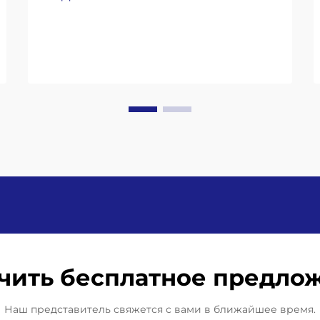
стандарты FDA, EPA и ISO,
специфичные для линий по
производству бутилированной
воды. Индустрия бутилированной
воды функционирует в рамках
довольно строгого свода
нормативных требований.
Управление по санитарному
надзору за качеством пищевых
продуктов и лекарств (FDA)
устанавливает так называемые
«надлежащие производственные
практики» (GMP)...
чить бесплатное предло
Наш представитель свяжется с вами в ближайшее время.