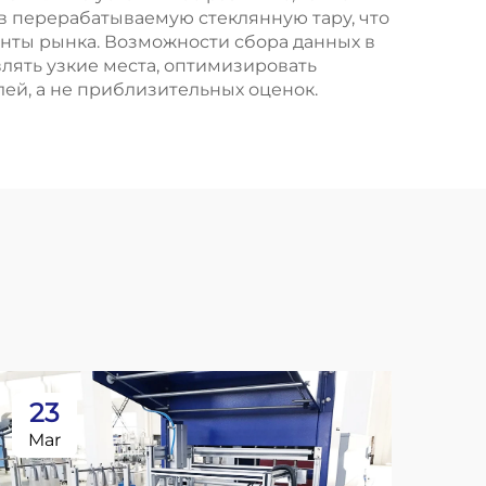
 перерабатываемую стеклянную тару, что
нты рынка. Возможности сбора данных в
ять узкие места, оптимизировать
ей, а не приблизительных оценок.
23
2
Mar
Ma