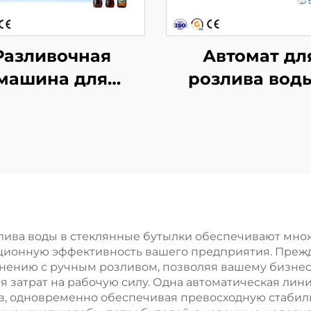
Разливочная
Автомат дл
машина для
розлива воды
азированных
ПЭТ-бутылк
итков DCGF24-
CGF40-40-1
24-6BHY
лива воды в стеклянные бутылки обеспечивают мно
ионную эффективность вашего предприятия. Прежде
нению с ручным розливом, позволяя вашему бизнес
 затрат на рабочую силу. Одна автоматическая лин
в, одновременно обеспечивая превосходную стабил