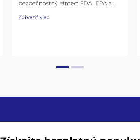
bezpečnostný rámec: FDA, EPA a
štandardy ISO špecifické pre
Zobraziť viac
výrobné linky pre balenú vodu.
Priemysel balenej vody pôsobí v
rámci pomerne prísneho súboru
predpisov. Úrad pre potraviny a lieky
(FDA) má takzvané „Dobré výrobné
postupy“ (GMP)...