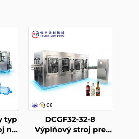
y typ
DCGF32-32-8
oj na
Výplňový stroj pre