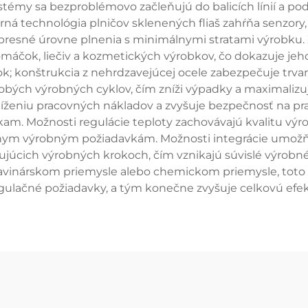
ystémy sa bezproblémovo začleňujú do balicích línií a
ná technológia plničov sklenených fliaš zahŕňa senzory,
 presné úrovne plnenia s minimálnymi stratami výrobku. 
, omáčok, liečiv a kozmetických výrobkov, čo dokazuje 
bok; konštrukcia z nehrdzavejúcej ocele zabezpečuje trvan
odobých výrobných cyklov, čím zníži výpadky a maximaliz
níženiu pracovných nákladov a zvyšuje bezpečnosť na pra
. Možnosti regulácie teploty zachovávajú kvalitu výrobk
ôznym výrobným požiadavkám. Možnosti integrácie umožň
júcich výrobných krokoch, čím vznikajú súvislé výrobné
travinárskom priemysle alebo chemickom priemysle, toto 
regulačné požiadavky, a tým konečne zvyšuje celkovú efek