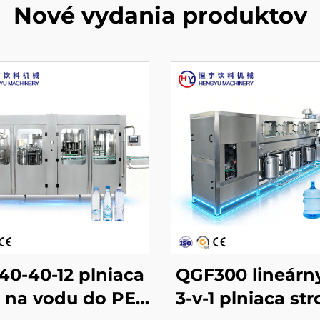
Nové vydania produktov
0-40-12 plniaca
QGF300 lineárn
j na vodu do PET
3-v-1 plniaca str