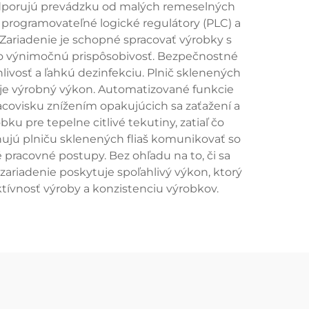
 podporujú prevádzku od malých remeselných
 programovateľné logické regulátory (PLC) a
Zariadenie je schopné spracovať výrobky s
jeho výnimočnú prispôsobivosť. Bezpečnostné
livosť a ľahkú dezinfekciu. Plnič sklenených
uje výrobný výkon. Automatizované funkcie
covisku znížením opakujúcich sa zaťažení a
u pre tepelne citlivé tekutiny, zatiaľ čo
ujú plniču sklenených fliaš komunikovať so
 pracovné postupy. Bez ohľadu na to, či sa
zariadenie poskytuje spoľahlivý výkon, ktorý
tívnosť výroby a konzistenciu výrobkov.