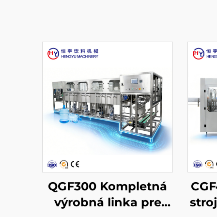
QGF300 Kompletná
CGF4
výrobná linka pre
stro