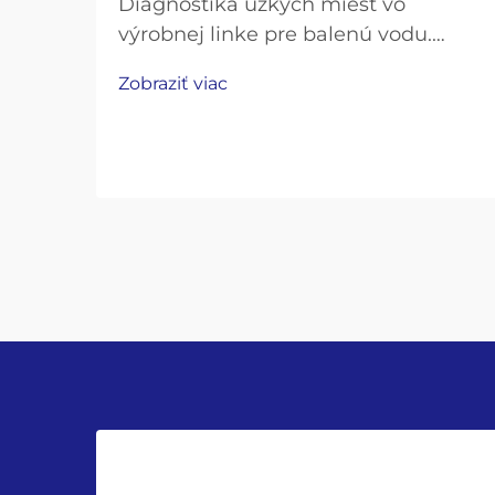
Diagnostika úzkych miest vo
výrobnej linke pre balenú vodu.
Meranie medzier v prietokovej
Zobraziť viac
kapacite: rýchlosť plnenia fliaš, doba
výmeny nástrojov a analýza celkovej
účinnosti vybavenia (OEE). Aby ste
zistili, kde sa výroba nezvláda,
pozrite sa na tri kľúčové ukazovatele
výkonnosti. Začnite porovnaním...