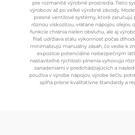
pre rozmanité výrobné prostredia. Tieto s
výrobcov až po veľké výrobné závody. Moder
presné ventilové systémy, ktoré zaručujú
rôznou viskozitou, vrátane nápojov, olejov
funkcie chránia nielen obsluhu, ale aj výro
fliaš udržiava stálu výkonnosť počas dlh
minimalizujú manuálny zásah, čo vedie k z
expozície potenciálne nebezpečným látkam
nastaviteľné rýchlosti plnenia vyhovujú r
zariadeniami v predchádzajúcich a nasledu
používa v výrobe nápojov, výrobe liečiv, po
spĺňa prísne kvalitatívne štandardy a 