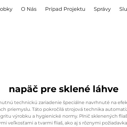
robky
O Nás
Prípad Projektu
Správy
Sl
napäč pre sklené láhve
hnutnú technickú zariadenie špeciálne navrhnuté na efe
 priemyslu. Táto pokročilá strojová technika automati
gritu výrobku a hygienické normy. Plnič sklenených fli
 veľkosťami a tvarmi fliaš, ako aj s rôznymi požiadavka