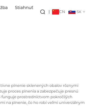
užba
Stiahnuť
CN
|
SK
ktívne plnenie sklenených obalov rôznymi
zuje proces plnenia a zabezpečuje presnú
aš funguje prostredníctvom pokročilých
mi na plnenie, čo ho robí veľmi univerzálnym