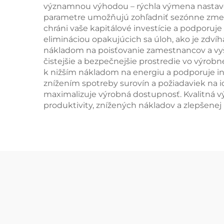
významnou výhodou – rýchla výmena nastaven
parametre umožňujú zohľadniť sezónne zmeny
chráni vaše kapitálové investície a podporuje
elimináciou opakujúcich sa úloh, ako je zdví
nákladom na poisťovanie zamestnancov a vyšš
čistejšie a bezpečnejšie prostredie vo výrob
k nižším nákladom na energiu a podporuje ini
znížením spotreby surovín a požiadaviek na 
maximalizuje výrobná dostupnosť. Kvalitná vý
produktivity, znížených nákladov a zlepšenej 