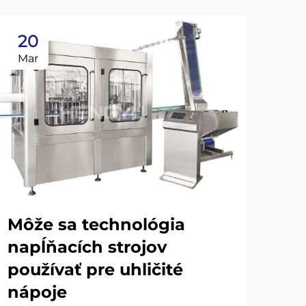
20
2
Mar
Ma
Môže sa technológia
napĺňacích strojov
používať pre uhličité
Au
nápoje
te