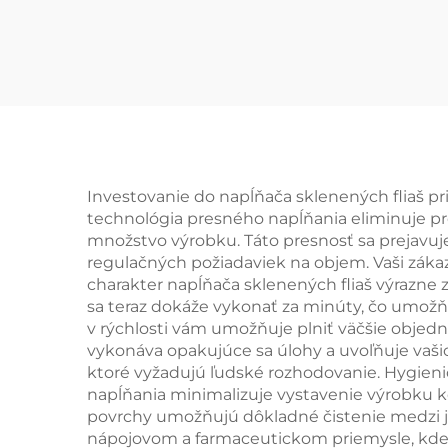
vodu v súdoch (3-v-1)
Investovanie do napĺňača sklenených fliaš pr
technológia presného napĺňania eliminuje p
množstvo výrobku. Táto presnosť sa prejavu
regulačných požiadaviek na objem. Vaši záka
charakter napĺňača sklenených fliaš výrazne 
sa teraz dokáže vykonať za minúty, čo umožň
v rýchlosti vám umožňuje plniť väčšie objedn
vykonáva opakujúce sa úlohy a uvoľňuje vašic
ktoré vyžadujú ľudské rozhodovanie. Hygien
napĺňania minimalizuje vystavenie výrobku ko
povrchy umožňujú dôkladné čistenie medzi je
nápojovom a farmaceutickom priemysle, kde ko