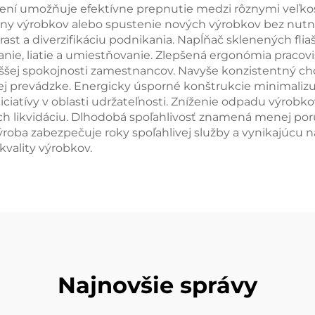
í umožňuje efektívne prepnutie medzi rôznymi veľkosťa
 výrobkov alebo spustenie nových výrobkov bez nutnos
 rast a diverzifikáciu podnikania. Napĺňač sklenených fli
hanie, liatie a umiestňovanie. Zlepšená ergonómia pracov
ej spokojnosti zamestnancov. Navyše konzistentný chod 
nej prevádzke. Energicky úsporné konštrukcie minimalizuj
ciatívy v oblasti udržateľnosti. Zníženie odpadu výrobk
ich likvidáciu. Dlhodobá spoľahlivosť znamená menej po
roba zabezpečuje roky spoľahlivej služby a vynikajúcu n
kvality výrobkov.
Najnovšie správy