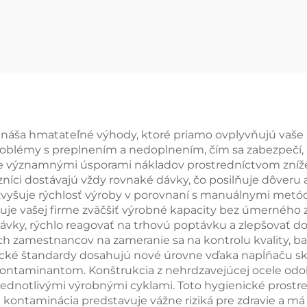
fliaš
vodu do sud
ináša hmatateľné výhody, ktoré priamo ovplyvňujú vaše z
roblémy s preplnením a nedoplnením, čím sa zabezpečí, 
je významnými úsporami nákladov prostredníctvom zníž
zníci dostávajú vždy rovnaké dávky, čo posilňuje dôver
zvyšuje rýchlosť výroby v porovnaní s manuálnymi metód
uje vašej firme zväčšiť výrobné kapacity bez úmerného
ávky, rýchlo reagovať na trhovú poptávku a zlepšovať do
h zamestnancov na zameranie sa na kontrolu kvality, bal
ické štandardy dosahujú nové úrovne vďaka napĺňaču skl
ntaminantom. Konštrukcia z nehrdzavejúcej ocele odoláva 
dnotlivými výrobnými cyklami. Toto hygienické prostredi
ntaminácia predstavuje vážne riziká pre zdravie a má re