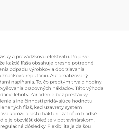
ov
uhličitané
nealkoholické nápoje
isky a prevádzkovú efektivitu. Po prvé,
že každá fľaša obsahuje presne potrebné
enia odpadu výrobkov a dodržiavania
u a značkovú reputáciu. Automatizovaný
ami napĺňania. To, čo predtým trvalo hodiny,
 zvyšovania pracovných nákladov. Táto výhoda
dacie lehoty. Zariadenie bez prestávky
enie a iné činnosti pridávajúce hodnotu,
enených fliaš, keď uzavretý systém
korózii a rastu baktérií, zatiaľ čo hladké
e je obzvlášť dôležité v potravinárskom,
gulačné dôsledky. Flexibilita je ďalšou