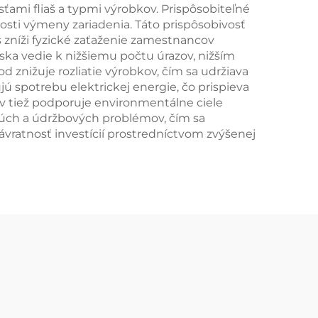
mi fliaš a typmi výrobkov. Prispôsobiteľné
ti výmeny zariadenia. Táto prispôsobivosť
aš zníži fyzické zaťaženie zamestnancov
iska vedie k nižšiemu počtu úrazov, nižším
znižuje rozliatie výrobkov, čím sa udržiava
ú spotrebu elektrickej energie, čo prispieva
ov tiež podporuje environmentálne ciele
rúch a údržbových problémov, čím sa
ávratnosť investícií prostredníctvom zvýšenej