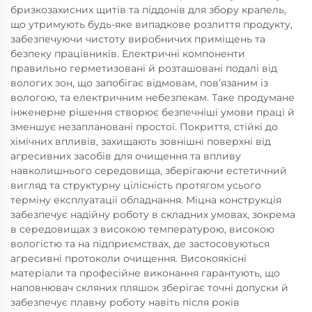
бризкозахисних щитів та піддонів для збору крапель,
що утримують будь-яке випадкове розлиття продукту,
забезпечуючи чистоту виробничих приміщень та
безпеку працівників. Електричні компоненти
правильно герметизовані й розташовані подалі від
вологих зон, що запобігає відмовам, пов’язаним із
вологою, та електричним небезпекам. Таке продумане
інженерне рішення створює безпечніші умови праці й
зменшує незаплановані простої. Покриття, стійкі до
хімічних впливів, захищають зовнішні поверхні від
агресивних засобів для очищення та впливу
навколишнього середовища, зберігаючи естетичний
вигляд та структурну цілісність протягом усього
терміну експлуатації обладнання. Міцна конструкція
забезпечує надійну роботу в складних умовах, зокрема
в середовищах з високою температурою, високою
вологістю та на підприємствах, де застосовуються
агресивні протоколи очищення. Високоякісні
матеріали та професійне виконання гарантують, що
наповнювач скляних пляшок зберігає точні допуски й
забезпечує плавну роботу навіть після років