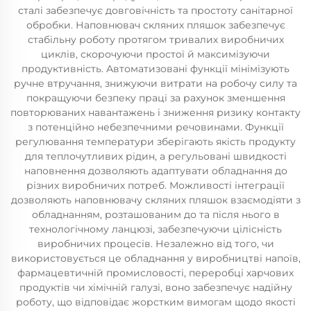
сталі забезпечує довговічність та простоту санітарної
обробки. Наповнювач скляних пляшок забезпечує
стабільну роботу протягом тривалих виробничих
циклів, скорочуючи простої й максимізуючи
продуктивність. Автоматизовані функції мінімізують
ручне втручання, знижуючи витрати на робочу силу та
покращуючи безпеку праці за рахунок зменшення
повторюваних навантажень і зниження ризику контакту
з потенційно небезпечними речовинами. Функції
регулювання температури зберігають якість продукту
для теплочутливих рідин, а регульовані швидкості
наповнення дозволяють адаптувати обладнання до
різних виробничих потреб. Можливості інтеграції
дозволяють наповнювачу скляних пляшок взаємодіяти з
обладнанням, розташованим до та після нього в
технологічному ланцюзі, забезпечуючи цілісність
виробничих процесів. Незалежно від того, чи
використовується це обладнання у виробництві напоїв,
фармацевтичній промисловості, переробці харчових
продуктів чи хімічній галузі, воно забезпечує надійну
роботу, що відповідає жорстким вимогам щодо якості