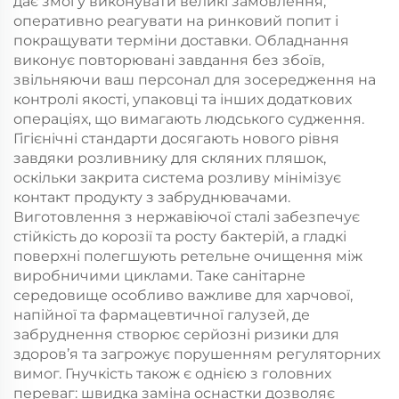
дає змогу виконувати великі замовлення,
оперативно реагувати на ринковий попит і
покращувати терміни доставки. Обладнання
виконує повторювані завдання без збоїв,
звільняючи ваш персонал для зосередження на
контролі якості, упаковці та інших додаткових
операціях, що вимагають людського судження.
Гігієнічні стандарти досягають нового рівня
завдяки розливнику для скляних пляшок,
оскільки закрита система розливу мінімізує
контакт продукту з забруднювачами.
Виготовлення з нержавіючої сталі забезпечує
стійкість до корозії та росту бактерій, а гладкі
поверхні полегшують ретельне очищення між
виробничими циклами. Таке санітарне
середовище особливо важливе для харчової,
напійної та фармацевтичної галузей, де
забруднення створює серйозні ризики для
здоров’я та загрожує порушенням регуляторних
вимог. Гнучкість також є однією з головних
переваг: швидка заміна оснастки дозволяє