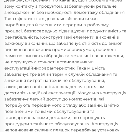
дезінфікуючі розчини по каналах, що проходять через
зону контакту з продуктом, забезпечуючи ретельне
знезараження без необхідності демонтажу обладнання.
Така ефективність дозволяє збільшити час
виробництва й зменшити перерви в робочому
процесі, безпосередньо підвищуючи продуктивність та
рентабельність. Конструктивні елементи виконані в
важкому виконанні, що забезпечує стійкість до вимог
високонавантажених промислових умов; посилені
рами поглинають вібрацію та механічні навантаження,
не порушуючи точності встановлення чи
експлуатаційних характеристик. Така міцність
забезпечує тривалий термін служби обладнання та
зниження витрат на технічне обслуговування,
захищаючи ваші капіталовкладення протягом
десятиліть надійної експлуатації. Модульна конструкція
забезпечує легкий доступ до компонентів, які
потребують періодичного огляду або заміни, із чітко
позначеними точками обслуговування та
стандартизованими деталями, що спрощують
процедури технічного обслуговування. Конструкція
наповнювача скляних пляшок передбачає установку