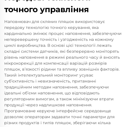
точного управління
Наповнювач для скляних пляшок використовує
передову технологію точного керування, яка
кардинально змінює процес наповнення, забезпечуючи
неперевершену точність і узгодженість на кожному
циклі виробництва. В основі цієї технології лежать
складні системи датчиків, які безперервно моніторять
рівень наповнення в режимі реального часу й вносять
мікрокорекції для компенсації варіацій розмірів
пляшок, в’язкості рідини та впливу зовнішніх факторів.
Такий інтелектуальний моніторинг усуває
суб’єктивність і невизначеність, притаманні
традиційним методам наповнення, забезпечуючи
ідеальні об’єми наповнення, що відповідають
регуляторним вимогам, а також мінімізуючи втрати
продукції через надлишкове наповнення.
Програмоване керуюче інтерфейсне середовище
дозволяє операторам задавати точні параметри для
різних продуктів і типів пляшок, зберігаючи кілька