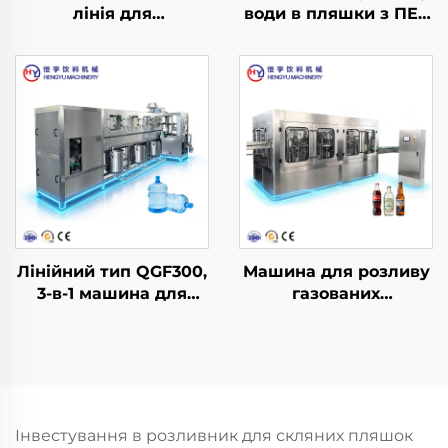
лінія для
води в пляшки з ПЕТ
виробництва
CGF40-40-12
бочкової води
QGF300 (3-в-1)
Лінійний тип QGF300,
Машина для розливу
3-в-1 машина для
газованих
розливу води в бочки
безалкогольних
напоїв DCGF32-32-8
Інвестування в розливник для скляних пляшок