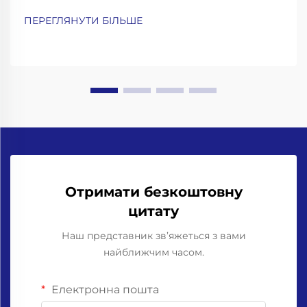
переналагодження та аналіз загального
ПЕРЕГЛЯНУТИ БІЛЬШЕ
коефіцієнта ефективності обладнання (OEE). Щоб
з’ясувати, де саме виробництво не досягає
очікуваних показників, слід проаналізувати три
ключових показники ефективності. Почніть із
порівняння...
Отримати безкоштовну
цитату
Наш представник зв’яжеться з вами
найближчим часом.
Електронна пошта