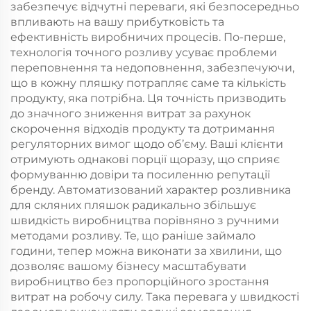
забезпечує відчутні переваги, які безпосередньо
впливають на вашу прибутковість та
ефективність виробничих процесів. По-перше,
технологія точного розливу усуває проблеми
переповнення та недоповнення, забезпечуючи,
що в кожну пляшку потрапляє саме та кількість
продукту, яка потрібна. Ця точність призводить
до значного зниження витрат за рахунок
скорочення відходів продукту та дотримання
регуляторних вимог щодо об’єму. Ваші клієнти
отримують однакові порції щоразу, що сприяє
формуванню довіри та посиленню репутації
бренду. Автоматизований характер розливника
для скляних пляшок радикально збільшує
швидкість виробництва порівняно з ручними
методами розливу. Те, що раніше займало
години, тепер можна виконати за хвилини, що
дозволяє вашому бізнесу масштабувати
виробництво без пропорційного зростання
витрат на робочу силу. Така перевага у швидкості