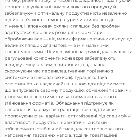
потоку, рівень тиску та часові послідовності, адаптуючи
процес під унікальні вимоги кожного продукту й
забезпечуючи оптимальну продуктивність незалежно
від його в’язкості, температури чи схильності до
пінення. Наповнювач скляних пляшок без проблем
адаптується до різних розмірів і форм тари,
обробляючи все — від малих фармацевтичних ампул до
великих пляшок для напоїв — з мінімальними
налаштуваннями. Швидкозмінні напрямні для пляшок та
регульовані компоненти конвеєра забезпечують
швидку зміну режимів виробництва, значно
скорочуючи час переналаштування порівняно з
системами з фіксованою конфігурацією. Така
ефективність є надзвичайно цінною для підприємств,
що випускають сезонну продукцію, обмежені тиражі чи
різноманітні асортименти, які вимагають частого
змінювання форматів. Обладнання підтримує як
наповнення за рахунок гравітації, так і під тиском,
пропонуючи різні варіанти, оптимізовані під специфічні
властивості продуктів. Пневматичні системи
забезпечують стабільний тиск для контрольованого
наповнення газованих напоїв, тоді як гравітаційні