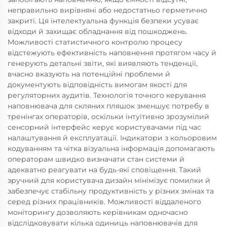
неправильно вирівняні або недостатньо герметично
закриті. Ця інтелектуальна функція безпеки усуває
відходи й захищає обладнання від пошкоджень.
Можливості статистичного контролю процесу
відстежують ефективність наповнення протягом часу й
генерують детальні звіти, які виявляють тенденції,
вчасно вказують на потенційні проблеми й
документують відповідність вимогам якості для
регуляторних аудитів. Технологія точного керування
наповнювача для скляних пляшок зменшує потребу в
тренінгах операторів, оскільки інтуїтивно зрозумілий
сенсорний інтерфейс керує користувачами під час
налаштування й експлуатації. Індикатори з кольоровим
кодуванням та чітка візуальна інформація допомагають
операторам швидко визначати стан системи й
адекватно реагувати на будь-які сповіщення. Такий
зручний для користувача дизайн мінімізує помилки й
забезпечує стабільну продуктивність у різних змінах та
серед різних працівників. Можливості віддаленого
моніторингу дозволяють керівникам одночасно
відслідковувати кілька одиниць наповнювачів для