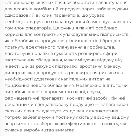
наповнювачу скляних пляшок зберігати налаштування
для десятків комбінацій «продукт–тара», забезпечуючи
одноразовий виклик параметрів, що усуває
необхідність ручного налаштування й зменшує кількість
помилок операторів. Ця функція пам’яті особливо
корисна для контрактних упаковувальних підприємств,
які обробляють продукцію різних клієнтів і брендів і
прагнуть ефективного планування виробництва.
Багатофункціональна сумісність розширює сфери
застосування обладнання, максимізуючи віддачу від
інвестицій за рахунок підтримки зростання бізнесу,
диверсифікації продукції та розширення ринків без
необхідності додаткових капітальних витрат на
придбання нового обладнання. Незалежно від того, чи
виробляє ваше підприємство напої, соуси,
фармацевтичні препарати, косметичні засоби, хімічні
речовини чи спеціалізовану продукцію — наповнювач
скляних пляшок адаптується до ваших конкретних
потреб, забезпечуючи постійну якість у всьому вашому
асортименті та зберігаючи ефективність і точність, які
сучасне виробництво вимагає.