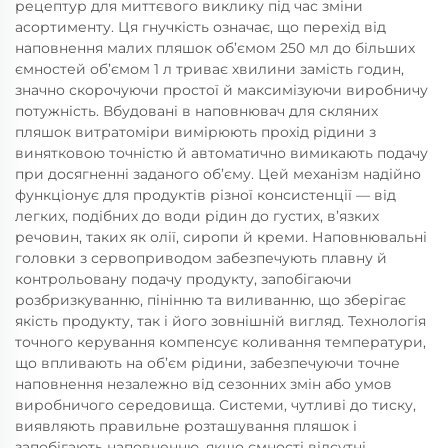
рецептур для миттєвого виклику під час зміни
асортименту. Ця гнучкість означає, що перехід від
наповнення малих пляшок об’ємом 250 мл до більших
ємностей об’ємом 1 л триває хвилини замість годин,
значно скорочуючи простої й максимізуючи виробничу
потужність. Вбудовані в наповнювач для скляних
пляшок витратоміри вимірюють прохід рідини з
винятковою точністю й автоматично вимикають подачу
при досягненні заданого об’єму. Цей механізм надійно
функціонує для продуктів різної консистенції — від
легких, подібних до води рідин до густих, в’язких
речовин, таких як олії, сиропи й креми. Наповнювальні
головки з сервоприводом забезпечують плавну й
контрольовану подачу продукту, запобігаючи
розбризкуванню, пінінню та виливанню, що зберігає
якість продукту, так і його зовнішній вигляд. Технологія
точного керування компенсує коливання температури,
що впливають на об’єм рідини, забезпечуючи точне
наповнення незалежно від сезонних змін або умов
виробничого середовища. Системи, чутливі до тиску,
виявляють правильне розташування пляшок і
запобігають наповненню, якщо ємності відсутні,