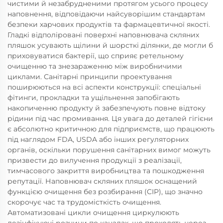
чистими й незабрудненими протягом усього процесу
наповнення, відповідаючи найсуворішим стандартам
безпеки харчових продуктів та фармацевтичної якості.
Гладкі відполіровані поверхні наповнювача скляних
пляшок усувають щілини й шорсткі ділянки, де могли б
приховуватися бактерії, що сприяє ретельному
очищенню та знезараженню між виробничими
циклами. Санітарні принципи проектування
поширюються на всі аспекти конструкції: спеціальні
фітинги, прокладки та ущільнення запобігають
накопиченню продукту й забезпечують повне відтоку
рідини під час промивання. Ця увага до деталей гігієни
є абсолютно критичною для підприємств, що працюють
під наглядом FDA, USDA або інших регуляторних
органів, оскільки порушення санітарних вимог можуть
призвести до вилучення продукції з реалізації,
тимчасового закриття виробництва та пошкодження
репутації. Наповнювач скляних пляшок оснащений
функцією очищення без розбирання (CIP), що значно
скорочує час та трудомісткість очищення.
Автоматизовані цикли очищення циркулюють