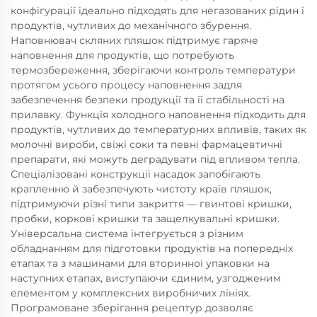
конфігурації ідеально підходять для негазованих рідин і
продуктів, чутливих до механічного збурення.
Наповнювач скляних пляшок підтримує гаряче
наповнення для продуктів, що потребують
термозбереження, зберігаючи контроль температури
протягом усього процесу наповнення задля
забезпечення безпеки продукції та її стабільності на
прилавку. Функція холодного наповнення підходить для
продуктів, чутливих до температурних впливів, таких як
молочні вироби, свіжі соки та певні фармацевтичні
препарати, які можуть деградувати під впливом тепла.
Спеціалізовані конструкції насадок запобігають
крапленню й забезпечують чистоту країв пляшок,
підтримуючи різні типи закриття — гвинтові кришки,
пробки, коркові кришки та защелкувальні кришки.
Універсальна система інтегрується з різним
обладнанням для підготовки продуктів на попередніх
етапах та з машинами для вторинної упаковки на
наступних етапах, виступаючи єдиним, узгодженим
елементом у комплексних виробничих лініях.
Програмоване зберігання рецептур дозволяє