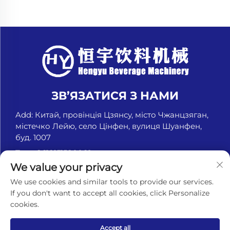
ЗВ’ЯЗАТИСЯ З НАМИ
Add: Китай, провінція Цзянсу, місто Чжанцзяган,
містечко Лейю, село Цінфен, вулиця Шуанфен,
буд. 1007
Тел.:
+8618151580069
We value your privacy
Ел. пошта:
[email protected]
We use cookies and similar tools to provide our services.
If you don't want to accept all cookies, click Personalize
cookies.
Авторське право © Чжанцзягань Хенгю Машина для
напоїв, компанія з обмеженою відповідальністю. Усі
права захищені. -
Політика конфіденційності
Accept all