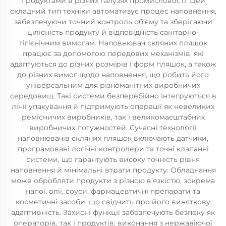
продуктами в різних галузях промисловості. Цей
складний тип техніки автоматизує процес наповнення,
забезпечуючи точний контроль об’єму та зберігаючи
цілісність продукту й відповідність санітарно-
гігієнічним вимогам. Наповнювач скляних пляшок
працює за допомогою передових механізмів, які
адаптуються до різних розмірів і форм пляшок, а також
до різних вимог щодо наповнення, що робить його
універсальним для різноманітних виробничих
середовищ. Такі системи безперебійно інтегруються в
лінії упакування й підтримують операції як невеликих
ремісничих виробників, так і великомасштабних
виробничих потужностей. Сучасні технології
наповнювачів скляних пляшок включають датчики,
програмовані логічні контролери та точні клапанні
системи, що гарантують високу точність рівня
наповнення й мінімальні втрати продукту. Обладнання
може обробляти продукти з різною в’язкістю, зокрема
напої, олії, соуси, фармацевтичні препарати та
косметичні засоби, що свідчить про його виняткову
адаптивність. Захисні функції забезпечують безпеку як
операторів, так і продуктів; виконання з нержавіючої