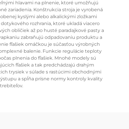
eľnými hlavami na plnenie, ktoré umožňujú
é zariadenia. Konštrukcia stroja je vyrobená
sobenej kyslými alebo alkalickými zložkami
otykového rozhrania, ktoré ukladá viacero
ých obličiek až po husté paradajkové pasty a
kvapkaniu zabraňujú odpadovaniu produktu a
lnenie fľašiek omáčkou je súčasťou výrobných
komplexné balenie. Funkcie regulácie teploty
očas plnenia do fľašiek. Mnohé modely sú
júcich fľašiek a tak predchádzajú drahým
ich trysiek v súlade s rastúcimi obchodnými
ýstupu a spĺňa prísne normy kontroly kvality
rebiteľov.