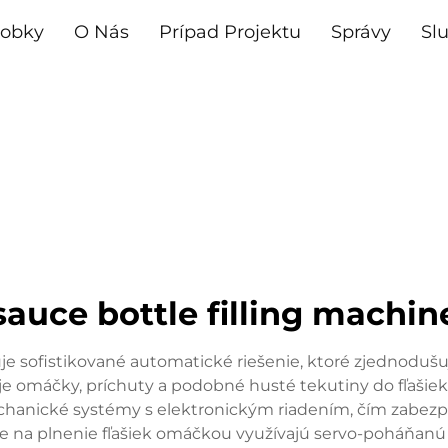
robky
O Nás
Prípad Projektu
Správy
Sl
sauce bottle filling machin
je sofistikované automatické riešenie, ktoré zjednodušu
je omáčky, príchuty a podobné husté tekutiny do fľašiek
echanické systémy s elektronickým riadením, čím zabez
je na plnenie fľašiek omáčkou využívajú servo-poháňanú