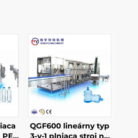
iaca
QGF600 lineárny typ
o PET
3-v-1 plniaca stroj na