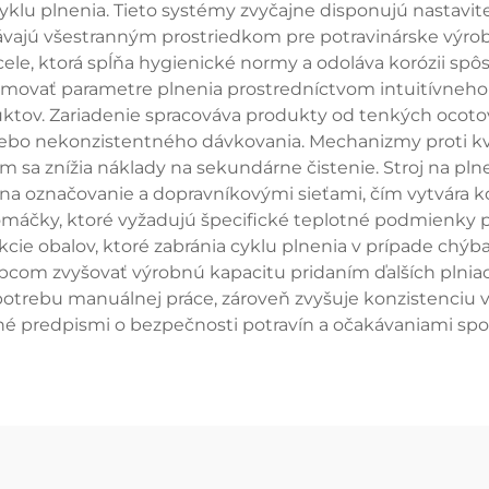
lu plnenia. Tieto systémy zvyčajne disponujú nastavit
távajú všestranným prostriedkom pre potravinárske výrobn
ele, ktorá spĺňa hygienické normy a odoláva korózii spô
vať parametre plnenia prostredníctvom intuitívneho d
tov. Zariadenie spracováva produkty od tenkých ocotov
lebo nekonzistentného dávkovania. Mechanizmy proti 
 čím sa znížia náklady na sekundárne čistenie. Stroj na p
mi na označovanie a dopravníkovými sieťami, čím vytvára 
máčky, ktoré vyžadujú špecifické teplotné podmienky p
e obalov, ktoré zabránia cyklu plnenia v prípade chýba
bcom zvyšovať výrobnú kapacitu pridaním ďalších plniac
 potrebu manuálnej práce, zároveň zvyšuje konzistenciu v
é predpismi o bezpečnosti potravín a očakávaniami spot