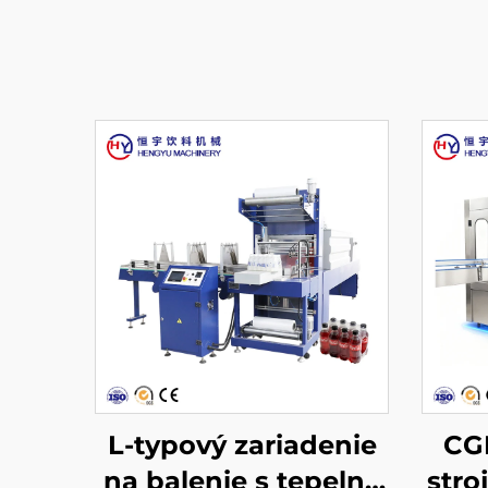
L-typový zariadenie
CGF
na balenie s tepelne
stro