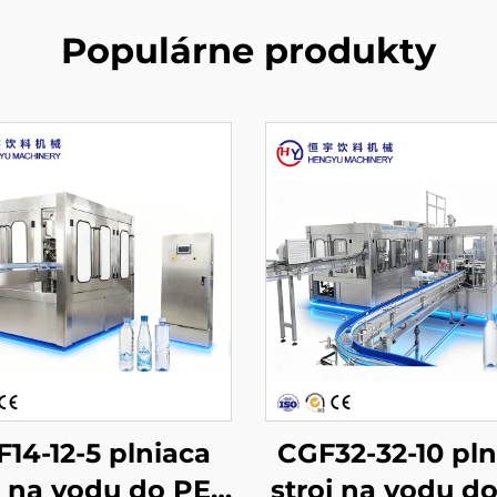
Populárne produkty
14-12-5 plniaca
CGF32-32-10 pln
j na vodu do PET
stroj na vodu d