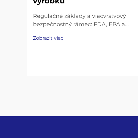
výrobku
Regulačné základy a viacvrstvový
bezpečnostný rámec: FDA, EPA a
štandardy ISO špecifické pre
Zobraziť viac
výrobné linky pre balenú vodu.
Priemysel balenej vody pôsobí v
rámci pomerne prísneho súboru
predpisov. Úrad pre potraviny a lieky
(FDA) má takzvané „Dobré výrobné
postupy“ (GMP)...