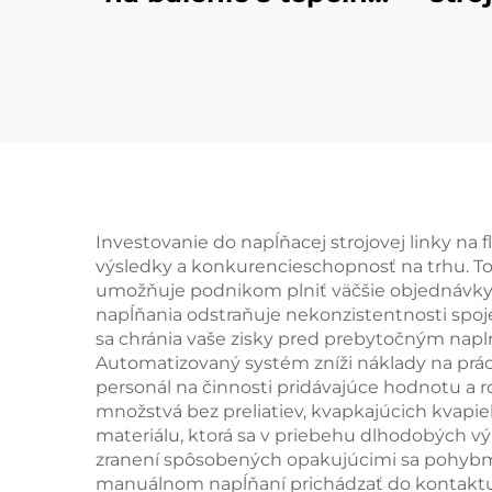
zmršťujúcim sa fóliou
Investovanie do napĺňacej strojovej linky na
výsledky a konkurencieschopnosť na trhu. To
umožňuje podnikom plniť väčšie objednávky v
napĺňania odstraňuje nekonzistentnosti spo
sa chránia vaše zisky pred prebytočným nap
Automatizovaný systém zníži náklady na prá
personál na činnosti pridávajúce hodnotu a r
množstvá bez preliatiev, kvapkajúcich kvapi
materiálu, ktorá sa v priebehu dlhodobých v
zranení spôsobených opakujúcimi sa pohybm
manuálnom napĺňaní prichádzať do kontaktu