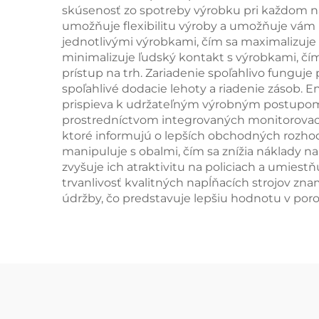
skúsenosť zo spotreby výrobku pri každom n
umožňuje flexibilitu výroby a umožňuje vá
jednotlivými výrobkami, čím sa maximalizuje 
minimalizuje ľudský kontakt s výrobkami, čím
prístup na trh. Zariadenie spoľahlivo fungu
spoľahlivé dodacie lehoty a riadenie zásob. 
prispieva k udržateľným výrobným postupom,
prostredníctvom integrovaných monitorovacích
ktoré informujú o lepších obchodných rozhod
manipuluje s obalmi, čím sa znížia náklady na
zvyšuje ich atraktivitu na policiach a umie
trvanlivosť kvalitných napĺňacích strojov zn
údržby, čo predstavuje lepšiu hodnotu v por