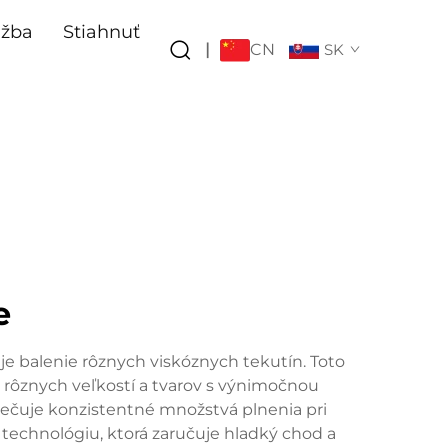
užba
Stiahnuť
CN
|
SK
e
je balenie rôznych viskóznych tekutín. Toto
 rôznych veľkostí a tvarov s výnimočnou
pečuje konzistentné množstvá plnenia pri
 technológiu, ktorá zaručuje hladký chod a