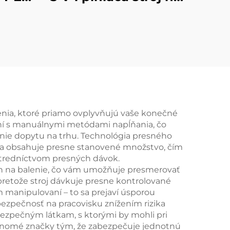
vodu do sudov
šenia, ktoré priamo ovplyvňujú vaše konečné
aní s manuálnymi metódami napĺňania, čo
anie dopytu na trhu. Technológia presného
čka obsahuje presne stanovené množstvo, čím
stredníctvom presných dávok.
h na balenie, čo vám umožňuje presmerovať
 pretože stroj dávkuje presne kontrolované
 manipulovaní – to sa prejaví úsporou
ezpečnosť na pracovisku znížením rizika
zpečným látkam, s ktorými by mohli pri
enomé značky tým, že zabezpečuje jednotnú