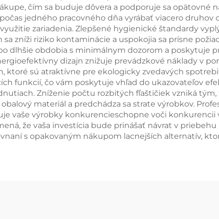
ákupe, čím sa buduje dôvera a podporuje sa opätovné n
m počas jedného pracovného dňa vyrábať viacero druh
využitie zariadenia. Zlepšené hygienické štandardy vypl
 sa zníži riziko kontaminácie a uspokojia sa prísne pož
je po dlhšie obdobia s minimálnym dozorom a poskytuje 
Energioefektívny dizajn znižuje prevádzkové náklady v po
 ktoré sú atraktívne pre ekologicky zvedavých spotreb
 funkcií, čo vám poskytuje vhľad do ukazovateľov efektí
nutiach. Zníženie počtu rozbitých fľaštičiek vzniká tým
 obalový materiál a predchádza sa strate výrobkov. Prof
stňuje vaše výrobky konkurencieschopne voči konkurenci
amená, že vaša investícia bude prinášať návrat v priebeh
ovnaní s opakovaným nákupom lacnejších alternatív, kt