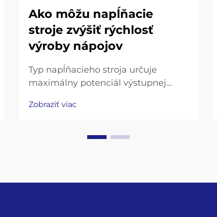
Ako môžu napĺňacie
stroje zvýšiť rýchlosť
výroby nápojov
Typ napĺňacieho stroja určuje
maximálny potenciál výstupnej
kapacity Napĺňacie stroje s
Zobraziť viac
gravitačným, izobarickým a
piestovým princípom: kompromis
medzi rýchlosťou a presnosťou
Gravitačné napĺňače sa dobre
osvedčili pri jemných nápojoch, ako
je džús, kde spracujú približne 20 až
36 fliaš za minútu...