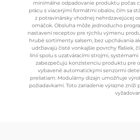
minimálne odpadovanie produktu počas cyk
prácu s viacerými formátmi obalov, čím sa s
z potravinársky vhodnej nehrdzavejúcej oc
omáčok. Obsluha môže jednoducho programo
nastavení receptov pre rýchlu výmenu produk
hrubé sortimenty salsem, bez upchávania a
udržiavajú čisté vonkajšie povrchy fľašiek,
línií spolu s uzatváracími strojmi, systéma
zabezpečujú konzistenciu produktu pre o
vybavené automatickými senzormi detekci
preliatiam. Modulárny dizajn umožňuje výro
požiadavkami. Toto zariadenie výrazne zníži
vyžadovan