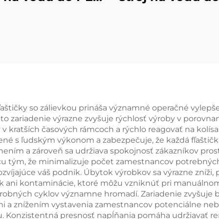
fliaš
fliaš
 fľaštičky so zálievkou prináša významné operačné vylep
to zariadenie výrazne zvyšuje rýchlosť výroby v porovn
 kratších časových rámcoch a rýchlo reagovať na kolís
jené s ľudským výkonom a zabezpečuje, že každá fľašti
lnením a zároveň sa udržiava spokojnosť zákazníkov pro
cu tým, že minimalizuje počet zamestnancov potrebnýc
ozvíjajúce váš podnik. Úbytok výrobkov sa výrazne zníži,
ek ani kontaminácie, ktoré môžu vzniknúť pri manuálnom
ýrobných cyklov významne hromadí. Zariadenie zvyšuje b
i a znížením vystavenia zamestnancov potenciálne nebe
. Konzistentná presnosť napĺňania pomáha udržiavať r