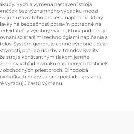
ákupy. Rýchla výmena nastavení stroja
ov omáčok bez významného výpadku medzi
ývajú z uzavretého procesu napĺňania, ktorý
iadavky na bezpečnosť potravín potrebné na
predvídateľný výrobný výkon, ktorý podporuje
rovnaní so staršími technológiami napĺňania a
iteľov. Systém generuje cenné výrobné údaje
vnosti, potrieb údržby a trendov kvality,
, že stroj s konštantným tlakom jemne
esionálny vzhľad rovnako naplnených fľaštičiek
i v obchodných priestoroch. Dlhodobá
u niekoľkých rokov za predpokladu správnej
oré vyžadujú častú výmenu.