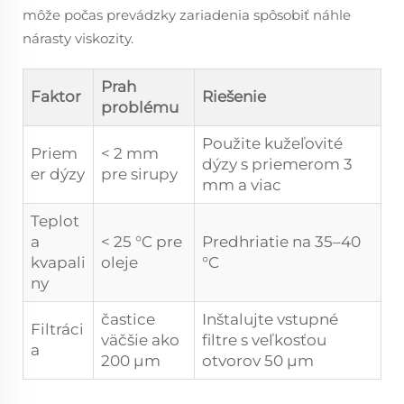
môže počas prevádzky zariadenia spôsobiť náhle
nárasty viskozity.
Prah
Faktor
Riešenie
problému
Použite kužeľovité
Priem
< 2 mm
dýzy s priemerom 3
er dýzy
pre sirupy
mm a viac
Teplot
a
< 25 °C pre
Predhriatie na 35–40
kvapali
oleje
°C
ny
častice
Inštalujte vstupné
Filtráci
väčšie ako
filtre s veľkosťou
a
200 μm
otvorov 50 μm