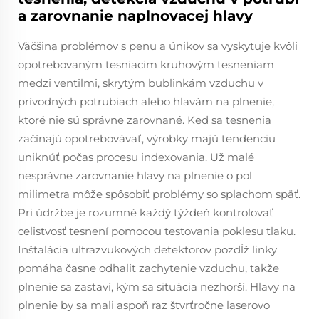
a zarovnanie naplnovacej hlavy
Väčšina problémov s penu a únikov sa vyskytuje kvôli
opotrebovaným tesniacim kruhovým tesneniam
medzi ventilmi, skrytým bublinkám vzduchu v
prívodných potrubiach alebo hlavám na plnenie,
ktoré nie sú správne zarovnané. Keď sa tesnenia
začínajú opotrebovávať, výrobky majú tendenciu
uniknúť počas procesu indexovania. Už malé
nesprávne zarovnanie hlavy na plnenie o pol
milimetra môže spôsobiť problémy so splachom späť.
Pri údržbe je rozumné každý týždeň kontrolovať
celistvosť tesnení pomocou testovania poklesu tlaku.
Inštalácia ultrazvukových detektorov pozdĺž linky
pomáha časne odhaliť zachytenie vzduchu, takže
plnenie sa zastaví, kým sa situácia nezhorší. Hlavy na
plnenie by sa mali aspoň raz štvrťročne laserovo