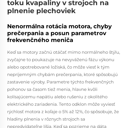
toku kvapaliny v strojoch na
plnenie plechoviek
Nenormálna rotácia motora, chyby
prečerpania a posun parametrov
frekvenčného meniča
Keď sa motory začnú otáčať mimo normálneho štýlu,
zvyčajne to poukazuje na nevyváženú fázu výkonu
alebo opotrebované ložiská, čo môže viesť k tým
nepríjemným chybám prečerpania, ktoré spôsobujú
zastavenie výroby. Parametre týchto frekvenčných
pohonov sa časom tiež menia, hlavne kvôli
kolísajúcemu napätiu alebo rušeniu z okolitého
elektrického zariadenia. Tento odklon môže vyviesť
rýchlosť motora z koľaje o 5% až 12%, čo spôsobuje, že
hladiny plnenia v rôznych strojoch sa
nepredvídateľne líšia. Keď sa pozrieme na dáta