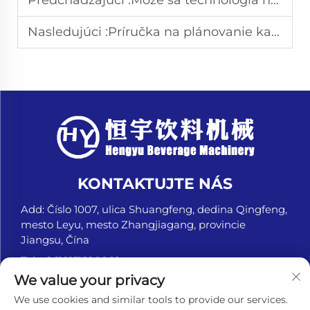
Predchádzajúci :
Môže sa technológia napĺňacích strojov používať pre uhličité nápoje
Nasledujúci :
Príručka na plánovanie kapacity náplňových strojov pre plechovky
KONTAKTUJTE NÁS
Add: Číslo 1007, ulica Shuangfeng, dedina Qingfeng,
mesto Leyu, mesto Zhangjiagang, provincie
Jiangsu, Čína
Tel.:
+8618151580069
We value your privacy
E-mail:
[email protected]
We use cookies and similar tools to provide our services.