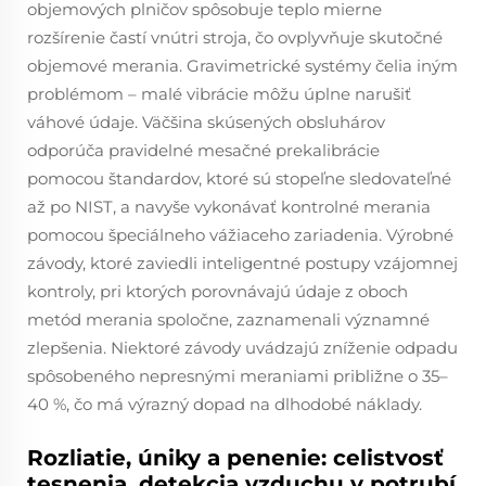
objemových plničov spôsobuje teplo mierne
rozšírenie častí vnútri stroja, čo ovplyvňuje skutočné
objemové merania. Gravimetrické systémy čelia iným
problémom – malé vibrácie môžu úplne narušiť
váhové údaje. Väčšina skúsených obsluhárov
odporúča pravidelné mesačné prekalibrácie
pomocou štandardov, ktoré sú stopeľne sledovateľné
až po NIST, a navyše vykonávať kontrolné merania
pomocou špeciálneho vážiaceho zariadenia. Výrobné
závody, ktoré zaviedli inteligentné postupy vzájomnej
kontroly, pri ktorých porovnávajú údaje z oboch
metód merania spoločne, zaznamenali významné
zlepšenia. Niektoré závody uvádzajú zníženie odpadu
spôsobeného nepresnými meraniami približne o 35–
40 %, čo má výrazný dopad na dlhodobé náklady.
Rozliatie, úniky a penenie: celistvosť
tesnenia, detekcia vzduchu v potrubí