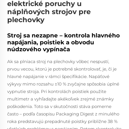
elektrické poruchy u
náplňových strojov pre
plechovky
Stroj sa nezapne – kontrola hlavného
napájania, poistiek a obvodu
núdzového vypínača
Ak sa plniaca stroj na plechovky vôbec nespustí,
prvou vecou, ktorú je potrebné skontrolovať, je, či je
hlavné napájanie v rámci špecifikácie. Napäťové
výkyvy mimo rozsahu ±10 % zvyčajne spôsobia úplné
vypnutie stroja. Pri kontrolách poistiek použite
multimetr a vyhľadajte akékoľvek zrejmé známky
poškodenia. Toto sa v skutočnosti stáva pomerne
často – podľa časopisu Packaging Digest z minulého
roka predstavujú prepadnuté poistky približne 38 %
všetkých problémov s napájaním. Potom skontrolujte