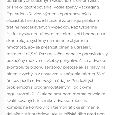
poháňaných stlačeným vzduchom s cieľom zistiť
príznaky opotrebovania. Podľa správy Packaging
Operations Review výmena opotrebovaných
súčiastok hneď po ich zistení zabraňuje približne
tretine neočakávaných výpadkov. Raz týždenne
čistite trysky neutrálnymi roztokmi s pH hodnotou a
skontrolujte systémy na meranie objemu a
hmotnosti, aby sa presnosť plnenia udržala v
rozmedzí ±0,5 %. Raz mesačne naneste potravinársky
bezpečný mazivo na všetky pohyblivé časti a dvakrát
skontrolujte polohu senzorov, pretože ak sa hlavy na
plnenie vychýlia z nastavenia, spôsobia takmer 30 %
únikov podľa odvetvových údajov. Pri zložitých
problémoch s programovateľnými logickými
regulátormi (PLC) alebo posunom motora privolajte
kvalifikovaných technikov dvakrát ročne na
komplexné kontroly. Ich termografické snímanie
dokáže zistiť prehrievajúce sa ložiská dlho pred tým,