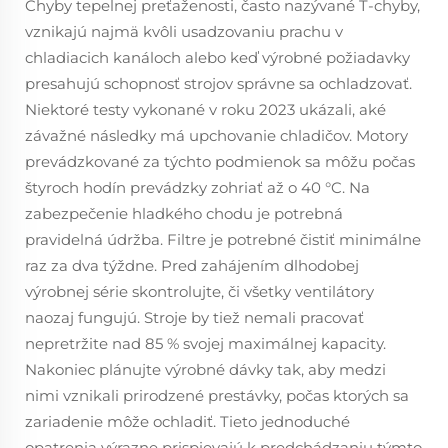
Chyby tepelnej preťaženosti, často nazývané T-chyby,
vznikajú najmä kvôli usadzovaniu prachu v
chladiacich kanáloch alebo keď výrobné požiadavky
presahujú schopnosť strojov správne sa ochladzovať.
Niektoré testy vykonané v roku 2023 ukázali, aké
závažné následky má upchovanie chladičov. Motory
prevádzkované za týchto podmienok sa môžu počas
štyroch hodín prevádzky zohriať až o 40 °C. Na
zabezpečenie hladkého chodu je potrebná
pravidelná údržba. Filtre je potrebné čistiť minimálne
raz za dva týždne. Pred zahájením dlhodobej
výrobnej série skontrolujte, či všetky ventilátory
naozaj fungujú. Stroje by tiež nemali pracovať
nepretržite nad 85 % svojej maximálnej kapacity.
Nakoniec plánujte výrobné dávky tak, aby medzi
nimi vznikali prirodzené prestávky, počas ktorých sa
zariadenie môže ochladiť. Tieto jednoduché
opatrenia výrazne prispievajú k predchádzaniu týmto