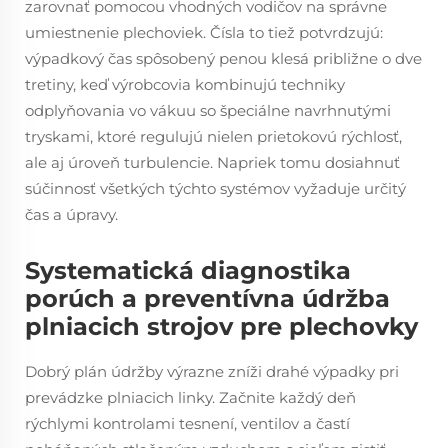
zarovnať pomocou vhodných vodičov na správne
umiestnenie plechoviek. Čísla to tiež potvrdzujú:
výpadkový čas spôsobený penou klesá približne o dve
tretiny, keď výrobcovia kombinujú techniky
odplyňovania vo vákuu so špeciálne navrhnutými
tryskami, ktoré regulujú nielen prietokovú rýchlosť,
ale aj úroveň turbulencie. Napriek tomu dosiahnuť
súčinnosť všetkých týchto systémov vyžaduje určitý
čas a úpravy.
Systematická diagnostika
porúch a preventívna údržba
plniacich strojov pre plechovky
Dobrý plán údržby výrazne zníži drahé výpadky pri
prevádzke plniacich linky. Začnite každý deň
rýchlymi kontrolami tesnení, ventilov a častí