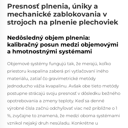
Presnosť plnenia, úniky a
mechanické zablokovania v
strojoch na plnenie plechoviek
Nedôsledný objem plnenia:
kalibračný posun medzi objemovými
a hmotnostnými systémami
Objemové systémy fungujú tak, že merajú, koľko
priestoru kvapalina zaberá pri vytlačovaní iného
materiálu, zatiaľ čo gravimetrické metódy
jednoducho vážia kvapalinu. Avšak obe tieto metódy
postupne strácajú svoju presnosť v dôsledku bežného
opotrebovania a zmeny teploty. Keď sa denné
výrobné čísla začnú odchyľovať viac než približne o 1
%, zvyčajne to znamená, že medzi oboma systémami
vznikol nejaký druh nesúladu. Konkrétne u