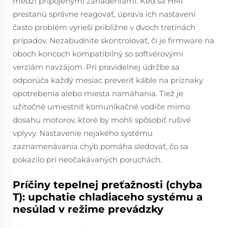
medzi pripojenými zariadeniami. Keď sa HMI
prestanú správne reagovať, úprava ich nastavení
často problém vyrieši približne v dvoch tretinách
prípadov. Nezabudnite skontrolovať, či je firmware na
oboch koncoch kompatibilný so softvérovými
verziám navzájom. Pri pravidelnej údržbe sa
odporúča každý mesiac preveriť káble na príznaky
opotrebenia alebo miesta namáhania. Tiež je
užitočné umiestniť komunikačné vodiče mimo
dosahu motorov, ktoré by mohli spôsobiť rušivé
vplyvy. Nastavenie nejakého systému
zaznamenávania chýb pomáha sledovať, čo sa
pokazilo pri neočakávaných poruchách.
Príčiny tepelnej preťažnosti (chyba
T): upchatie chladiaceho systému a
nesúlad v režime prevádzky