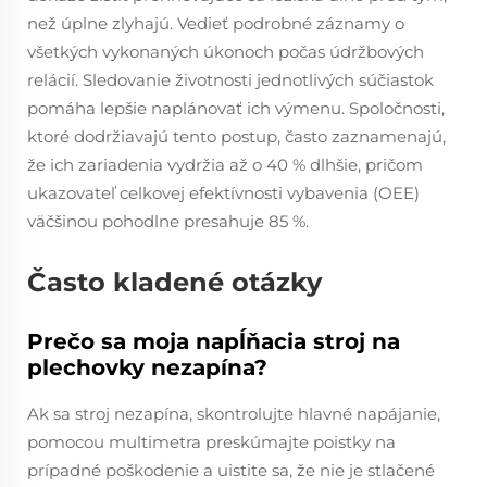
než úplne zlyhajú. Vedieť podrobné záznamy o
všetkých vykonaných úkonoch počas údržbových
relácií. Sledovanie životnosti jednotlivých súčiastok
pomáha lepšie naplánovať ich výmenu. Spoločnosti,
ktoré dodržiavajú tento postup, často zaznamenajú,
že ich zariadenia vydržia až o 40 % dlhšie, pričom
ukazovateľ celkovej efektívnosti vybavenia (OEE)
väčšinou pohodlne presahuje 85 %.
Často kladené otázky
Prečo sa moja napĺňacia stroj na
plechovky nezapína?
Ak sa stroj nezapína, skontrolujte hlavné napájanie,
pomocou multimetra preskúmajte poistky na
prípadné poškodenie a uistite sa, že nie je stlačené