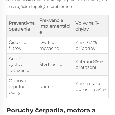
frustrujúcim tepelným problémom.
Frekvencia
Preventívna
Vplyv na T-
implementáci
opatrenie
chyby
e
Čistenie
Dvakrát
Zníži 67 %
filtrov
mesačne
prípadov
Audit
Zabráni 89 %
cyklov
Štvrťročne
preťažení
zaťaženia
Obnova
Zníži mieru
tepelnej
Ročne
porúch o 54 %
pasty
Poruchy čerpadla, motora a