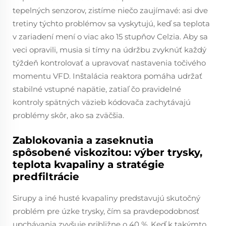
tepelných senzorov, zistíme niečo zaujímavé: asi dve
tretiny týchto problémov sa vyskytujú, keď sa teplota
v zariadení mení o viac ako 15 stupňov Celzia. Aby sa
veci opravili, musia si tímy na údržbu zvyknúť každý
týždeň kontrolovať a upravovať nastavenia točivého
momentu VFD. Inštalácia reaktora pomáha udržať
stabilné vstupné napätie, zatiaľ čo pravidelné
kontroly spätných väzieb kódovača zachytávajú
problémy skôr, ako sa zväčšia.
Zablokovania a zaseknutia
spôsobené viskozitou: výber trysky,
teplota kvapaliny a stratégie
predfiltrácie
Sirupy a iné husté kvapaliny predstavujú skutočný
problém pre úzke trysky, čím sa pravdepodobnosť
upchávania zvyšuje približne o 40 %. Keď k takýmto