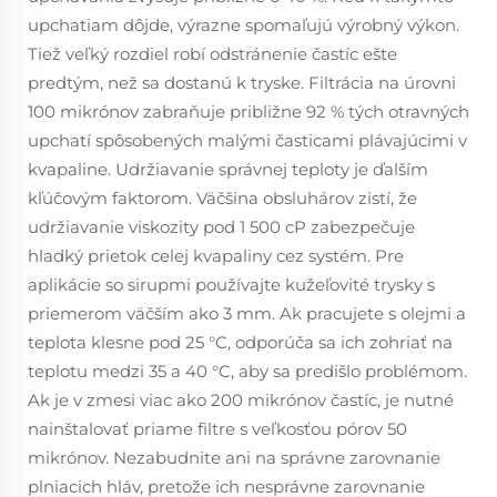
upchatiam dôjde, výrazne spomaľujú výrobný výkon.
Tiež veľký rozdiel robí odstránenie častíc ešte
predtým, než sa dostanú k tryske. Filtrácia na úrovni
100 mikrónov zabraňuje približne 92 % tých otravných
upchatí spôsobených malými časticami plávajúcimi v
kvapaline. Udržiavanie správnej teploty je ďalším
kľúčovým faktorom. Väčšina obsluhárov zistí, že
udržiavanie viskozity pod 1 500 cP zabezpečuje
hladký prietok celej kvapaliny cez systém. Pre
aplikácie so sirupmi používajte kužeľovité trysky s
priemerom väčším ako 3 mm. Ak pracujete s olejmi a
teplota klesne pod 25 °C, odporúča sa ich zohriať na
teplotu medzi 35 a 40 °C, aby sa predišlo problémom.
Ak je v zmesi viac ako 200 mikrónov častíc, je nutné
nainštalovať priame filtre s veľkosťou pórov 50
mikrónov. Nezabudnite ani na správne zarovnanie
plniacich hláv, pretože ich nesprávne zarovnanie