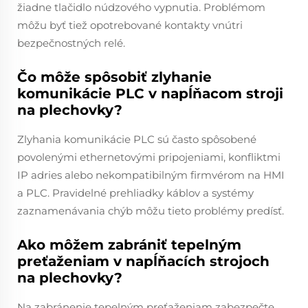
žiadne tlačidlo núdzového vypnutia. Problémom
môžu byť tiež opotrebované kontakty vnútri
bezpečnostných relé.
Čo môže spôsobiť zlyhanie
komunikácie PLC v napĺňacom stroji
na plechovky?
Zlyhania komunikácie PLC sú často spôsobené
povolenými ethernetovými pripojeniami, konfliktmi
IP adries alebo nekompatibilným firmvérom na HMI
a PLC. Pravidelné prehliadky káblov a systémy
zaznamenávania chýb môžu tieto problémy predísť.
Ako môžem zabrániť tepelným
preťaženiam v napĺňacích strojoch
na plechovky?
Na zabránenie tepelným preťaženiam zabezpečte