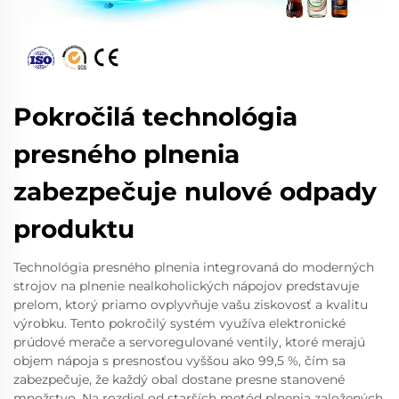
Pokročilá technológia
presného plnenia
zabezpečuje nulové odpady
produktu
Technológia presného plnenia integrovaná do moderných
strojov na plnenie nealkoholických nápojov predstavuje
prelom, ktorý priamo ovplyvňuje vašu ziskovosť a kvalitu
výrobku. Tento pokročilý systém využíva elektronické
prúdové merače a servoregulované ventily, ktoré merajú
objem nápoja s presnosťou vyššou ako 99,5 %, čím sa
zabezpečuje, že každý obal dostane presne stanovené
množstvo. Na rozdiel od starších metód plnenia založených