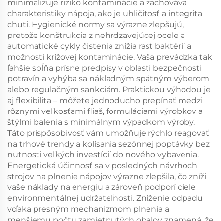
minimalizuje riziko kontaminácie a zachováva
charakteristiky nápoja, ako je uhličitosť a integrita
chuti. Hygienické normy sa výrazne zlepšujú,
pretože konštrukcia z nehrdzavejúcej ocele a
automatické cykly čistenia znížia rast baktérií a
možnosti krížovej kontaminácie. Vaša prevádzka tak
ľahšie spĺňa prísne predpisy v oblasti bezpečnosti
potravín a vyhýba sa nákladným spätným výberom
alebo regulačným sankciám. Praktickou výhodou je
aj flexibilita – môžete jednoducho prepínať medzi
rôznymi veľkosťami fliaš, formuláciami výrobkov a
štýlmi balenia s minimálnym výpadkom výroby.
Táto prispôsobivosť vám umožňuje rýchlo reagovať
na trhové trendy a kolísania sezónnej poptávky bez
nutnosti veľkých investícií do nového vybavenia.
Energetická účinnosť sa v posledných návrhoch
strojov na plnenie nápojov výrazne zlepšila, čo zníži
vaše náklady na energiu a zároveň podporí ciele
environmentálnej udržateľnosti. Zníženie odpadu
vďaka presným mechanizmom plnenia a
menšiemu počtu zamietnutých obalov znamená, že