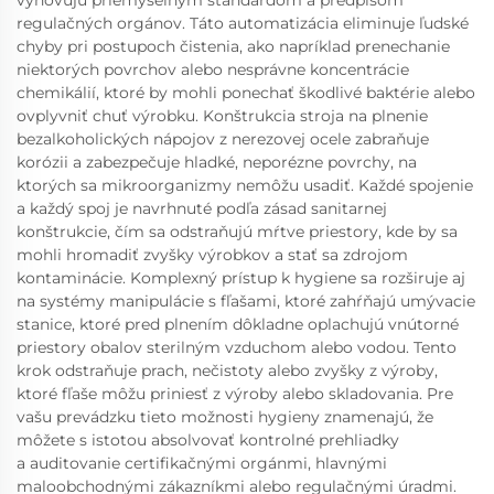
vyhovujú priemyselným štandardom a predpisom
regulačných orgánov. Táto automatizácia eliminuje ľudské
chyby pri postupoch čistenia, ako napríklad prenechanie
niektorých povrchov alebo nesprávne koncentrácie
chemikálií, ktoré by mohli ponechať škodlivé baktérie alebo
ovplyvniť chuť výrobku. Konštrukcia stroja na plnenie
bezalkoholických nápojov z nerezovej ocele zabraňuje
korózii a zabezpečuje hladké, neporézne povrchy, na
ktorých sa mikroorganizmy nemôžu usadiť. Každé spojenie
a každý spoj je navrhnuté podľa zásad sanitarnej
konštrukcie, čím sa odstraňujú mŕtve priestory, kde by sa
mohli hromadiť zvyšky výrobkov a stať sa zdrojom
kontaminácie. Komplexný prístup k hygiene sa rozširuje aj
na systémy manipulácie s fľašami, ktoré zahŕňajú umývacie
stanice, ktoré pred plnením dôkladne oplachujú vnútorné
priestory obalov sterilným vzduchom alebo vodou. Tento
krok odstraňuje prach, nečistoty alebo zvyšky z výroby,
ktoré fľaše môžu priniesť z výroby alebo skladovania. Pre
vašu prevádzku tieto možnosti hygieny znamenajú, že
môžete s istotou absolvovať kontrolné prehliadky
a auditovanie certifikačnými orgánmi, hlavnými
maloobchodnými zákazníkmi alebo regulačnými úradmi.