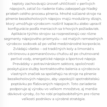
teploty zachovávajú úroveň uhličitosti v perlivých
nápojoch, zatiaľ čo riadenie tlaku zabezpečuje hladký
priebeh celého procesu plnenia. Mnohé súčasné stroje na
plnenie bezalkoholových nápojov majú modulárny dizajn,
ktorý umožňuje výrobcom rozšíriť kapacitu alebo upraviť
konfigurácie podľa meniacich sa trhových požiadaviek.
Aplikácie týchto strojov sa rozprestierajú cez rôzne
segmenty nápojového priemyslu – od malých remeselných
výrobcov sodovek až po veľké medzinárodné korporácie.
Zvládajú všetko – od tradičných koly a limonád s
citrónovou a pomarančovou chuťou až po chutnované
perlivé vody, energetické nápoje a športové nápoje.
Prevádzky v potravinárskom sektore, spoločnosti
poskytujúce služby kontraktového balenia a výrobcovia
vlastných značiek sa spoliehajú na stroje na plnenie
bezalkoholových nápojov, aby uspokojili spotrebitelskú
poptávku po fľašovaných nápojoch. Toto zariadenie
podporuje aj výrobu vo veľkom množstve, aj menšie
dávkové výroby, čo ho robí prispôsobiteľným pre rôzne
veľkosti podnikov a výrobné stratégie.