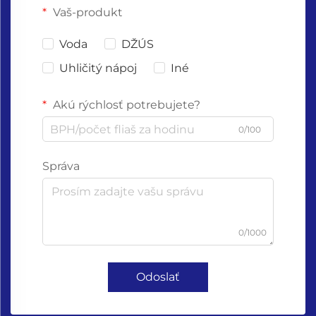
Vaš-produkt
Voda
DŽÚS
Uhličitý nápoj
Iné
Akú rýchlosť potrebujete?
0/100
Správa
0/1000
Odoslať