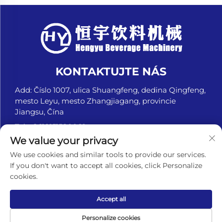
KONTAKTUJTE NÁS
Add: Číslo 1007, ulica Shuangfeng, dedina Qingfeng,
mesto Leyu, mesto Zhangjiagang, provincie
Jiangsu, Čína
Tel.:
+8618151580069
We value your privacy
E-mail:
[email protected]
We use cookies and similar tools to provide our services.
If you don't want to accept all cookies, click Personalize
cookies.
Autorské práva © Zhangjiagang Hengyu Beverage
Machinery Co., Ltd. Všetky práva vyhradené. -
Zásady
ochrany súkromia
Accept all
Personalize cookies