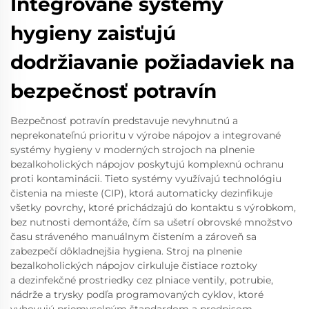
Integrované systémy
hygieny zaisťujú
dodržiavanie požiadaviek na
bezpečnosť potravín
Bezpečnosť potravín predstavuje nevyhnutnú a
neprekonateľnú prioritu v výrobe nápojov a integrované
systémy hygieny v moderných strojoch na plnenie
bezalkoholických nápojov poskytujú komplexnú ochranu
proti kontaminácii. Tieto systémy využívajú technológiu
čistenia na mieste (CIP), ktorá automaticky dezinfikuje
všetky povrchy, ktoré prichádzajú do kontaktu s výrobkom,
bez nutnosti demontáže, čím sa ušetrí obrovské množstvo
času stráveného manuálnym čistením a zároveň sa
zabezpečí dôkladnejšia hygiena. Stroj na plnenie
bezalkoholických nápojov cirkuluje čistiace roztoky
a dezinfekčné prostriedky cez plniace ventily, potrubie,
nádrže a trysky podľa programovaných cyklov, ktoré