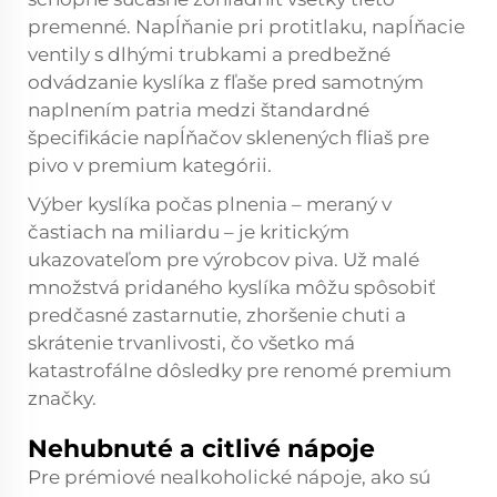
premenné. Napĺňanie pri protitlaku, napĺňacie
ventily s dlhými trubkami a predbežné
odvádzanie kyslíka z fľaše pred samotným
naplnením patria medzi štandardné
špecifikácie napĺňačov sklenených fliaš pre
pivo v premium kategórii.
Výber kyslíka počas plnenia – meraný v
častiach na miliardu – je kritickým
ukazovateľom pre výrobcov piva. Už malé
množstvá pridaného kyslíka môžu spôsobiť
predčasné zastarnutie, zhoršenie chuti a
skrátenie trvanlivosti, čo všetko má
katastrofálne dôsledky pre renomé premium
značky.
Nehubnuté a citlivé nápoje
Pre prémiové nealkoholické nápoje, ako sú