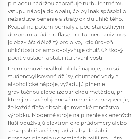
plniacou nádržou zabraňuje turbulentnému
vstupu nápoja do obalu, čo by inak spôsobilo
nežiaduce penenie a straty oxidu uhličitého.
Kvapalina potom pomaly a pod starostlivým
dozorom prúdi do fľaše. Tento mechanizmus
je obzvlášť dôležitý pre pivo, kde úroveň
uhličitosti priamo ovplyvňuje chut', úžitkový
pocit v ústach a stabilitu trvanlivosti.
Premiumové nealkoholické nápoje, ako sú
studenovylisované džúsy, chutnené vody a
alkoholické nápoje, vyžadujú plnenie
gravitačnou alebo izobarickou metódou, pri
ktorej presné objemové meranie zabezpečuje,
že každá fľaša obsahuje rovnaké množstvo
výrobku. Moderné stroje na plnenie sklenených
fľaší používajú elektronické prúdomery alebo
servopoháňané čerpadlá, aby dosiahli
presnosť plnenia v desatinách mililitra. Táto