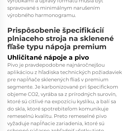
výrobkami a úpravy formátu musia byť
spravované s minimálnym narušením
výrobného harmonogramu.
Prispôsobenie špecifikácií
plniaceho stroja na sklenené
fľaše typu nápoja premium
Uhličitané nápoje a pivo
Pivo je pravdepodobne najnáročnejšou
aplikáciou z hľadiska technických požiadaviek
pre napĺňače sklenených fliaš v premium
segmente. Je karbonizované pri špecifickom
objeme CO2, vyrába sa z prírodných surovín,
ktoré sú citlivé na expozíciu kyslíku, a balí sa
do skla, ktoré spotrebiteľom komunikuje
remeselnú kvalitu. Preto remeselné pivo
vyžaduje napĺňacie zariadenia, ktoré sú
schopné súčasne zohľadniť všetky tieto