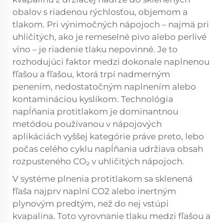
obalov s riadenou rýchlosťou, objemom a
tlakom. Pri výnimočných nápojoch – najmä pri
uhličitých, ako je remeselné pivo alebo perlivé
víno – je riadenie tlaku nepovinné. Je to
rozhodujúci faktor medzi dokonale naplnenou
fľašou a fľašou, ktorá trpí nadmerným
penením, nedostatočným naplnením alebo
kontamináciou kyslíkom. Technológia
napĺňania protitlakom je dominantnou
metódou používanou v nápojových
aplikáciách vyššej kategórie práve preto, lebo
počas celého cyklu napĺňania udržiava obsah
rozpusteného CO₂ v uhličitých nápojoch.
V systéme plnenia protitlakom sa sklenená
fľaša najprv naplní CO2 alebo inertným
plynovým predtým, než do nej vstúpi
kvapalina. Toto vyrovnanie tlaku medzi fľašou a