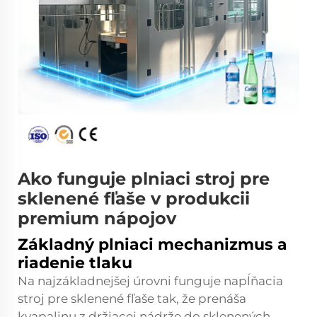
Ako funguje plniaci stroj pre
sklenené fľaše v produkcii
premium nápojov
Základný plniaci mechanizmus a
riadenie tlaku
Na najzákladnejšej úrovni funguje napĺňacia
stroj pre sklenené fľaše tak, že prenáša
kvapalinu z držiacej nádrže do sklenených