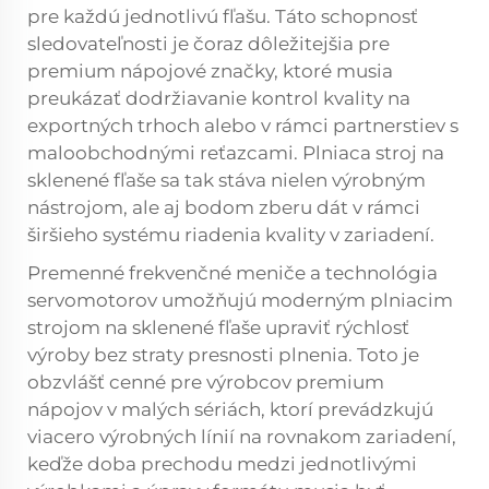
pre každú jednotlivú fľašu. Táto schopnosť
sledovateľnosti je čoraz dôležitejšia pre
premium nápojové značky, ktoré musia
preukázať dodržiavanie kontrol kvality na
exportných trhoch alebo v rámci partnerstiev s
maloobchodnými reťazcami. Plniaca stroj na
sklenené fľaše sa tak stáva nielen výrobným
nástrojom, ale aj bodom zberu dát v rámci
širšieho systému riadenia kvality v zariadení.
Premenné frekvenčné meniče a technológia
servomotorov umožňujú moderným plniacim
strojom na sklenené fľaše upraviť rýchlosť
výroby bez straty presnosti plnenia. Toto je
obzvlášť cenné pre výrobcov premium
nápojov v malých sériách, ktorí prevádzkujú
viacero výrobných línií na rovnakom zariadení,
keďže doba prechodu medzi jednotlivými