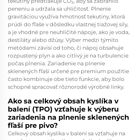
tekutiny predtlakuje CO₂, aby sa zabránilo
peneniu a udržala sa uhličitosť. Plnenie
gravitáciou využíva hmotnosť tekutiny, ktorá
prúdi do fľaše v dôsledku vlastnej tiažovej sily,
a je vhodné pre neuhličité nápoje, ako je voda,
destiláty alebo džúsy. Výber medzi týmito
metódami závisí od toho, či nápoj obsahuje
rozpustený plyn a ako citlivý je na turbulencie
počas plnenia. Zariadenie na plnenie
sklenených fľaší určené pre premium použitie
často kombinuje obe tieto funkcie, aby bolo
schopné spracovať rôznorodé výrobné linky.
Ako sa celkový obsah kyslíka v
balení (TPO) vzťahuje k výberu
zariadenia na plnenie sklenených
fľaší pre pivo?
Celkový obsah kyslíka v balení sa vzťahuje na