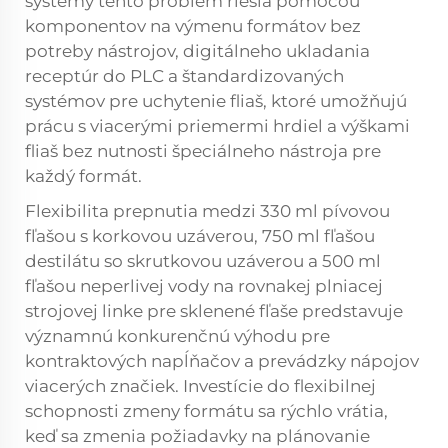
systémy tento problém riešia pomocou
komponentov na výmenu formátov bez
potreby nástrojov, digitálneho ukladania
receptúr do PLC a štandardizovaných
systémov pre uchytenie fliaš, ktoré umožňujú
prácu s viacerými priemermi hrdiel a výškami
fliaš bez nutnosti špeciálneho nástroja pre
každý formát.
Flexibilita prepnutia medzi 330 ml pívovou
fľašou s korkovou uzáverou, 750 ml fľašou
destilátu so skrutkovou uzáverou a 500 ml
fľašou neperlivej vody na rovnakej plniacej
strojovej linke pre sklenené fľaše predstavuje
významnú konkurenčnú výhodu pre
kontraktových napĺňačov a prevádzky nápojov
viacerých značiek. Investície do flexibilnej
schopnosti zmeny formátu sa rýchlo vrátia,
keď sa zmenia požiadavky na plánovanie