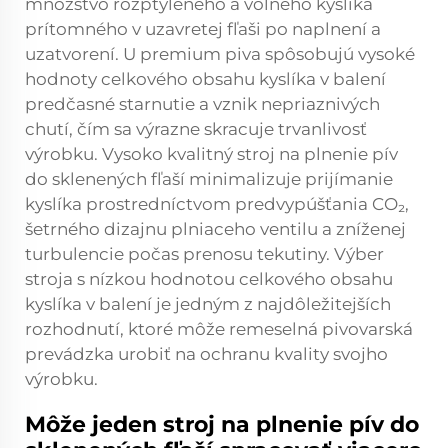
množstvo rozptýleného a voľného kyslíka
prítomného v uzavretej fľaši po naplnení a
uzatvorení. U premium piva spôsobujú vysoké
hodnoty celkového obsahu kyslíka v balení
predčasné starnutie a vznik nepriaznivých
chutí, čím sa výrazne skracuje trvanlivosť
výrobku. Vysoko kvalitný stroj na plnenie pív
do sklenených fľaší minimalizuje prijímanie
kyslíka prostredníctvom predvypúšťania CO₂,
šetrného dizajnu plniaceho ventilu a zníženej
turbulencie počas prenosu tekutiny. Výber
stroja s nízkou hodnotou celkového obsahu
kyslíka v balení je jedným z najdôležitejších
rozhodnutí, ktoré môže remeselná pivovarská
prevádzka urobiť na ochranu kvality svojho
výrobku.
Môže jeden stroj na plnenie pív do