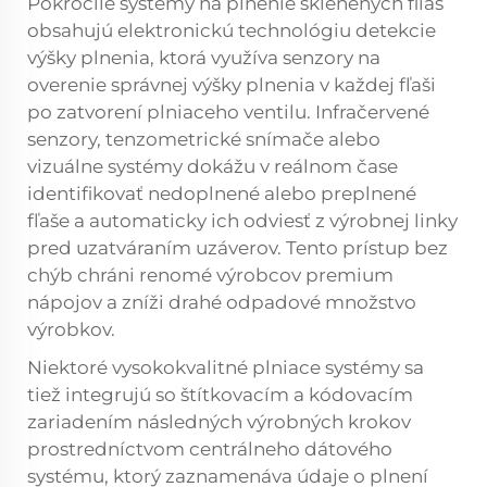
Pokročilé systémy na plnenie sklenených fliaš
obsahujú elektronickú technológiu detekcie
výšky plnenia, ktorá využíva senzory na
overenie správnej výšky plnenia v každej fľaši
po zatvorení plniaceho ventilu. Infračervené
senzory, tenzometrické snímače alebo
vizuálne systémy dokážu v reálnom čase
identifikovať nedoplnené alebo preplnené
fľaše a automaticky ich odviesť z výrobnej linky
pred uzatváraním uzáverov. Tento prístup bez
chýb chráni renomé výrobcov premium
nápojov a zníži drahé odpadové množstvo
výrobkov.
Niektoré vysokokvalitné plniace systémy sa
tiež integrujú so štítkovacím a kódovacím
zariadením následných výrobných krokov
prostredníctvom centrálneho dátového
systému, ktorý zaznamenáva údaje o plnení