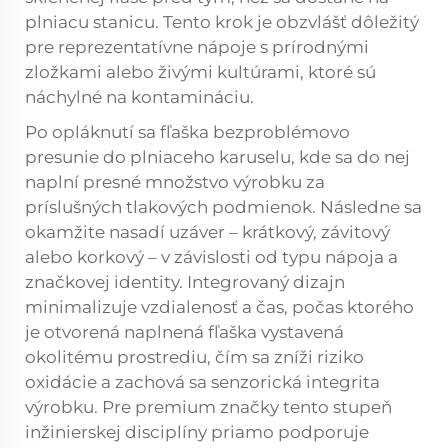
plniacu stanicu. Tento krok je obzvlášť dôležitý
pre reprezentatívne nápoje s prírodnými
zložkami alebo živými kultúrami, ktoré sú
náchylné na kontamináciu.
Po opláknutí sa fľaška bezproblémovo
presunie do plniaceho karuselu, kde sa do nej
naplní presné množstvo výrobku za
príslušných tlakových podmienok. Následne sa
okamžite nasadí uzáver – krátkový, závitový
alebo korkový – v závislosti od typu nápoja a
značkovej identity. Integrovaný dizajn
minimalizuje vzdialenosť a čas, počas ktorého
je otvorená naplnená fľaška vystavená
okolitému prostrediu, čím sa zníži riziko
oxidácie a zachová sa senzorická integrita
výrobku. Pre premium značky tento stupeň
inžinierskej disciplíny priamo podporuje