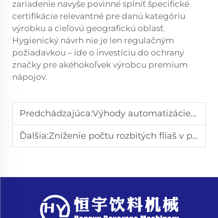
zariadenie navyše povinné splniť špecifické
certifikácie relevantné pre danú kategóriu
výrobku a cieľovú geografickú oblasť.
Hygienický návrh nie je len regulačným
požiadavkou – ide o investíciu do ochrany
značky pre akéhokoľvek výrobcu premium
nápojov.
Predchádzajúca:
Výhody automatizácie v strojoch na plnenie sklenených fliaš
Ďalšia:
Zníženie počtu rozbitých fliaš v plniacich strojoch pre sklenené fľaše