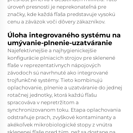
úroveň presnosti je neprekonateľná pre
značky, kde každá fľaša predstavuje vysokú
cenu a záväzok voči dôvery zákazníkov.
Úloha integrovaného systému na
umývanie-plnenie-uzatváranie
Najefektívnejšie a najhygienickejšie
konfigurácie plniacich strojov pre sklenené
fľaše v reprezentatívnych nápojových
závodoch sú navrhnuté ako integrované
trojfunkčné systémy. Tieto kombinujú
oplachovanie, plnenie a uzatváranie do jednej
rotačnej jednotky, ktorá každú fľašu
spracováva v nepretržitom a
synchronizovanom toku. Etapa oplachovania
odstraňuje prach, zvyškové kontaminanty a
akékoľvek mikrobiologické stopy z vnútra
sklenenej fľaše pred tým, než sa dostane na