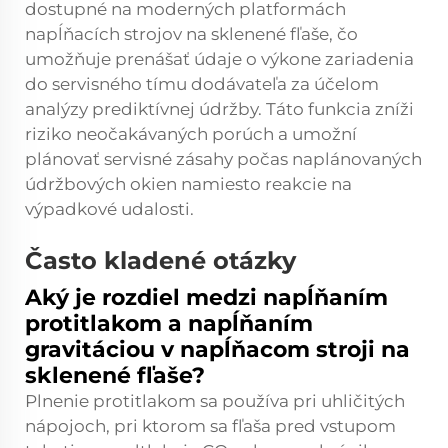
dostupné na moderných platformách
napĺňacích strojov na sklenené fľaše, čo
umožňuje prenášať údaje o výkone zariadenia
do servisného tímu dodávateľa za účelom
analýzy prediktívnej údržby. Táto funkcia zníži
riziko neočakávaných porúch a umožní
plánovať servisné zásahy počas naplánovaných
údržbových okien namiesto reakcie na
výpadkové udalosti.
Často kladené otázky
Aký je rozdiel medzi napĺňaním
protitlakom a napĺňaním
gravitáciou v napĺňacom stroji na
sklenené fľaše?
Plnenie protitlakom sa používa pri uhličitých
nápojoch, pri ktorom sa fľaša pred vstupom