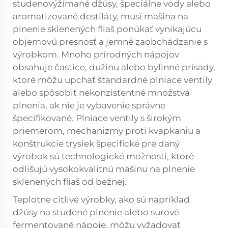
studenovýžímané džúsy, špeciálne vody alebo
aromatizované destiláty, musí mašina na
plnenie sklenených fliaš ponúkať vynikajúcu
objemovú presnosť a jemné zaobchádzanie s
výrobkom. Mnoho prírodných nápojov
obsahuje častice, dužinu alebo bylinné prísady,
ktoré môžu upchať štandardné plniace ventily
alebo spôsobiť nekonzistentné množstvá
plnenia, ak nie je vybavenie správne
špecifikované. Plniace ventily s širokým
priemerom, mechanizmy proti kvapkaniu a
konštrukcie trysiek špecifické pre daný
výrobok sú technologické možnosti, ktoré
odlišujú vysokokvalitnú mašinu na plnenie
sklenených fliaš od bežnej.
Teplotne citlivé výrobky, ako sú napríklad
džúsy na studené plnenie alebo surové
fermentované nápoje, môžu vyžadovať