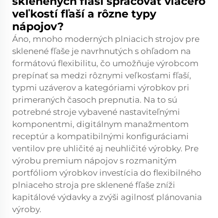
sklenených fľaší spracovať viacero
veľkostí fľaší a rôzne typy
nápojov?
Áno, mnoho moderných plniacich strojov pre
sklenené fľaše je navrhnutých s ohľadom na
formátovú flexibilitu, čo umožňuje výrobcom
prepínať sa medzi rôznymi veľkosťami fľaší,
typmi uzáverov a kategóriami výrobkov pri
primeraných časoch prepnutia. Na to sú
potrebné stroje vybavené nastaviteľnými
komponentmi, digitálnym manažmentom
receptúr a kompatibilnými konfiguráciami
ventilov pre uhličité aj neuhličité výrobky. Pre
výrobu premium nápojov s rozmanitým
portfóliom výrobkov investícia do flexibilného
plniaceho stroja pre sklenené fľaše zníži
kapitálové výdavky a zvýši agilnosť plánovania
výroby.