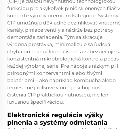
(CIP) je ďalšou nevyhnutnou technologickou
funkciou pre akýkoľvek plnič sklenených fliaš v
kontexte výroby premium kategórie. Systémy
CIP umožňujú dôkladné dezinfikovať vnútorné
kanály, plniace ventily a nádrže bez potreby
demontáže zariadenia. Tým sa skracuje
výrobná prestávka, minimalizuje sa ľudská
chyba pri manuálnom čistení a zabezpečuje sa
konzistentná mikrobiologická kontrola počas
každej výrobnej série. Pre nápoje s nízkym pH,
prírodnými konzervantmi alebo živými
baktériami – ako napríklad kombucha alebo
remeselné jablkové víno – je schopnosť
čistenia CIP praktickou nutnosťou, nie len
luxusnou špecifikáciou.
Elektronická regulácia výšky
plnenia a systémy odmietania