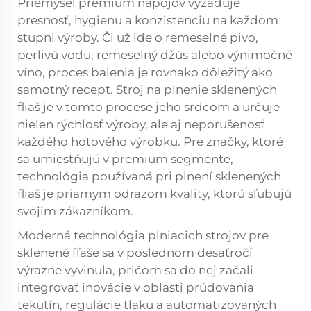
Priemysel premium nápojov vyžaduje
presnosť, hygienu a konzistenciu na každom
stupni výroby. Či už ide o remeselné pivo,
perlivú vodu, remeselný džús alebo výnimočné
víno, proces balenia je rovnako dôležitý ako
samotný recept. Stroj na plnenie sklenených
fliaš je v tomto procese jeho srdcom a určuje
nielen rýchlosť výroby, ale aj neporušenosť
každého hotového výrobku. Pre značky, ktoré
sa umiestňujú v premium segmente,
technológia používaná pri plnení sklenených
fliaš je priamym odrazom kvality, ktorú sľubujú
svojim zákazníkom.
Moderná technológia plniacich strojov pre
sklenené fľaše sa v poslednom desaťročí
výrazne vyvinula, pričom sa do nej začali
integrovať inovácie v oblasti prúdovania
tekutín, regulácie tlaku a automatizovaných