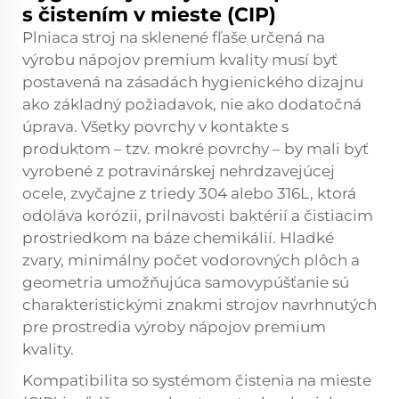
s čistením v mieste (CIP)
Plniaca stroj na sklenené fľaše určená na
výrobu nápojov premium kvality musí byť
postavená na zásadách hygienického dizajnu
ako základný požiadavok, nie ako dodatočná
úprava. Všetky povrchy v kontakte s
produktom – tzv. mokré povrchy – by mali byť
vyrobené z potravinárskej nehrdzavejúcej
ocele, zvyčajne z triedy 304 alebo 316L, ktorá
odoláva korózii, prilnavosti baktérií a čistiacim
prostriedkom na báze chemikálií. Hladké
zvary, minimálny počet vodorovných plôch a
geometria umožňujúca samovypúšťanie sú
charakteristickými znakmi strojov navrhnutých
pre prostredia výroby nápojov premium
kvality.
Kompatibilita so systémom čistenia na mieste