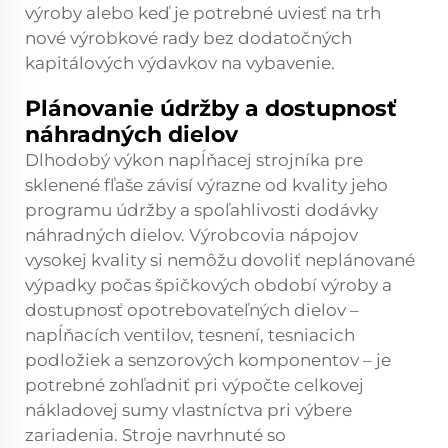
výroby alebo keď je potrebné uviesť na trh
nové výrobkové rady bez dodatočných
kapitálových výdavkov na vybavenie.
Plánovanie údržby a dostupnosť
náhradných dielov
Dlhodobý výkon napĺňacej strojníka pre
sklenené fľaše závisí výrazne od kvality jeho
programu údržby a spoľahlivosti dodávky
náhradných dielov. Výrobcovia nápojov
vysokej kvality si nemôžu dovoliť neplánované
výpadky počas špičkových období výroby a
dostupnosť opotrebovateľných dielov –
napĺňacích ventilov, tesnení, tesniacich
podložiek a senzorových komponentov – je
potrebné zohľadniť pri výpočte celkovej
nákladovej sumy vlastníctva pri výbere
zariadenia. Stroje navrhnuté so