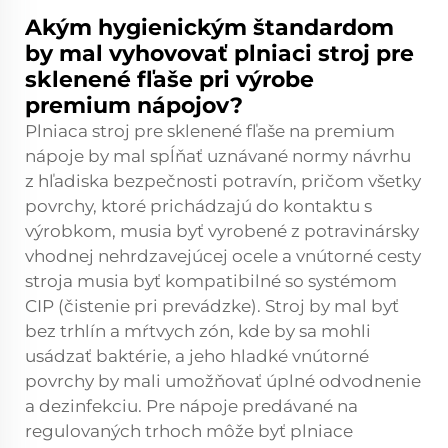
Akým hygienickým štandardom
by mal vyhovovať plniaci stroj pre
sklenené fľaše pri výrobe
premium nápojov?
Plniaca stroj pre sklenené fľaše na premium
nápoje by mal spĺňať uznávané normy návrhu
z hľadiska bezpečnosti potravín, pričom všetky
povrchy, ktoré prichádzajú do kontaktu s
výrobkom, musia byť vyrobené z potravinársky
vhodnej nehrdzavejúcej ocele a vnútorné cesty
stroja musia byť kompatibilné so systémom
CIP (čistenie pri prevádzke). Stroj by mal byť
bez trhlín a mŕtvych zón, kde by sa mohli
usádzať baktérie, a jeho hladké vnútorné
povrchy by mali umožňovať úplné odvodnenie
a dezinfekciu. Pre nápoje predávané na
regulovaných trhoch môže byť plniace