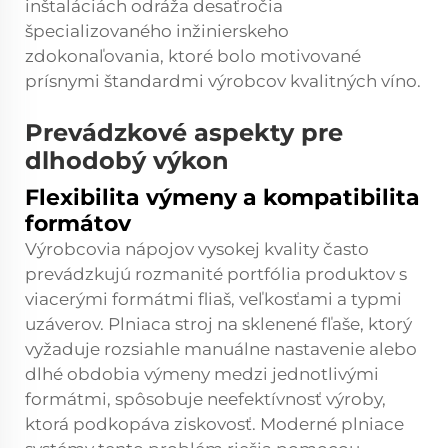
inštaláciách odráža desaťročia
špecializovaného inžinierskeho
zdokonaľovania, ktoré bolo motivované
prísnymi štandardmi výrobcov kvalitných víno.
Prevádzkové aspekty pre
dlhodobý výkon
Flexibilita výmeny a kompatibilita
formátov
Výrobcovia nápojov vysokej kvality často
prevádzkujú rozmanité portfólia produktov s
viacerými formátmi fliaš, veľkosťami a typmi
uzáverov. Plniaca stroj na sklenené fľaše, ktorý
vyžaduje rozsiahle manuálne nastavenie alebo
dlhé obdobia výmeny medzi jednotlivými
formátmi, spôsobuje neefektívnosť výroby,
ktorá podkopáva ziskovosť. Moderné plniace