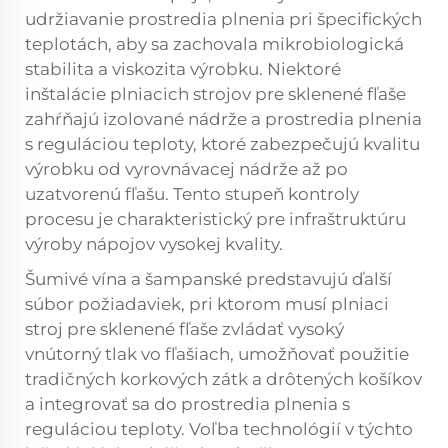
udržiavanie prostredia plnenia pri špecifických
teplotách, aby sa zachovala mikrobiologická
stabilita a viskozita výrobku. Niektoré
inštalácie plniacich strojov pre sklenené fľaše
zahŕňajú izolované nádrže a prostredia plnenia
s reguláciou teploty, ktoré zabezpečujú kvalitu
výrobku od vyrovnávacej nádrže až po
uzatvorenú fľašu. Tento stupeň kontroly
procesu je charakteristický pre infraštruktúru
výroby nápojov vysokej kvality.
Šumivé vína a šampanské predstavujú ďalší
súbor požiadaviek, pri ktorom musí plniaci
stroj pre sklenené fľaše zvládať vysoký
vnútorný tlak vo fľašiach, umožňovať použitie
tradičných korkových zátk a drôtených košíkov
a integrovať sa do prostredia plnenia s
reguláciou teploty. Voľba technológií v týchto