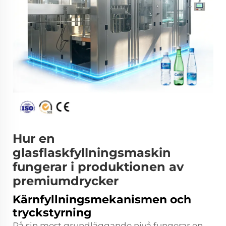
Hur en
glasflaskfyllningsmaskin
fungerar i produktionen av
premiumdrycker
Kärnfyllningsmekanismen och
tryckstyrning
På sin mest grundläggande nivå fungerar en