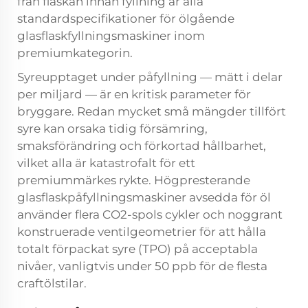
från flaskan innan fyllning är alla
standardspecifikationer för ölgående
glasflaskfyllningsmaskiner inom
premiumkategorin.
Syreupptaget under påfyllning — mätt i delar
per miljard — är en kritisk parameter för
bryggare. Redan mycket små mängder tillfört
syre kan orsaka tidig försämring,
smaksförändring och förkortad hållbarhet,
vilket alla är katastrofalt för ett
premiummärkes rykte. Högpresterande
glasflaskpåfyllningsmaskiner avsedda för öl
använder flera CO2-spols cykler och noggrant
konstruerade ventilgeometrier för att hålla
totalt förpackat syre (TPO) på acceptabla
nivåer, vanligtvis under 50 ppb för de flesta
craftölstilar.