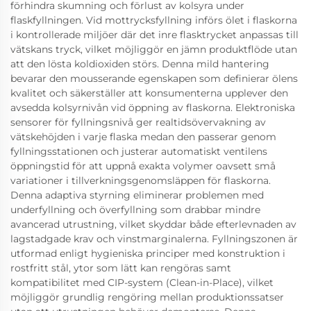
förhindra skumning och förlust av kolsyra under
flaskfyllningen. Vid mottrycksfyllning införs ölet i flaskorna
i kontrollerade miljöer där det inre flasktrycket anpassas till
vätskans tryck, vilket möjliggör en jämn produktflöde utan
att den lösta koldioxiden störs. Denna mild hantering
bevarar den mousserande egenskapen som definierar ölens
kvalitet och säkerställer att konsumenterna upplever den
avsedda kolsyrnivån vid öppning av flaskorna. Elektroniska
sensorer för fyllningsnivå ger realtidsövervakning av
vätskehöjden i varje flaska medan den passerar genom
fyllningsstationen och justerar automatiskt ventilens
öppningstid för att uppnå exakta volymer oavsett små
variationer i tillverkningsgenomsläppen för flaskorna.
Denna adaptiva styrning eliminerar problemen med
underfyllning och överfyllning som drabbar mindre
avancerad utrustning, vilket skyddar både efterlevnaden av
lagstadgade krav och vinstmarginalerna. Fyllningszonen är
utformad enligt hygieniska principer med konstruktion i
rostfritt stål, ytor som lätt kan rengöras samt
kompatibilitet med CIP-system (Clean-in-Place), vilket
möjliggör grundlig rengöring mellan produktionssatser