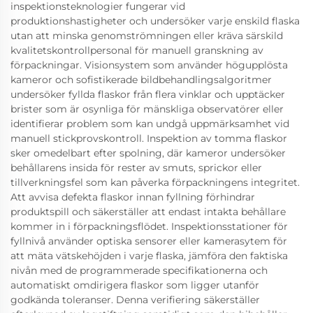
inspektionsteknologier fungerar vid
produktionshastigheter och undersöker varje enskild flaska
utan att minska genomströmningen eller kräva särskild
kvalitetskontrollpersonal för manuell granskning av
förpackningar. Visionsystem som använder högupplösta
kameror och sofistikerade bildbehandlingsalgoritmer
undersöker fyllda flaskor från flera vinklar och upptäcker
brister som är osynliga för mänskliga observatörer eller
identifierar problem som kan undgå uppmärksamhet vid
manuell stickprovskontroll. Inspektion av tomma flaskor
sker omedelbart efter spolning, där kameror undersöker
behållarens insida för rester av smuts, sprickor eller
tillverkningsfel som kan påverka förpackningens integritet.
Att avvisa defekta flaskor innan fyllning förhindrar
produktspill och säkerställer att endast intakta behållare
kommer in i förpackningsflödet. Inspektionsstationer för
fyllnivå använder optiska sensorer eller kamerasytem för
att mäta vätskehöjden i varje flaska, jämföra den faktiska
nivån med de programmerade specifikationerna och
automatiskt omdirigera flaskor som ligger utanför
godkända toleranser. Denna verifiering säkerställer