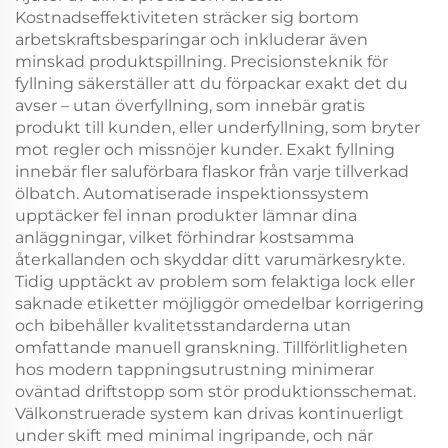
Kostnadseffektiviteten sträcker sig bortom
arbetskraftsbesparingar och inkluderar även
minskad produktspillning. Precisionsteknik för
fyllning säkerställer att du förpackar exakt det du
avser – utan överfyllning, som innebär gratis
produkt till kunden, eller underfyllning, som bryter
mot regler och missnöjer kunder. Exakt fyllning
innebär fler saluförbara flaskor från varje tillverkad
ölbatch. Automatiserade inspektionssystem
upptäcker fel innan produkter lämnar dina
anläggningar, vilket förhindrar kostsamma
återkallanden och skyddar ditt varumärkesrykte.
Tidig upptäckt av problem som felaktiga lock eller
saknade etiketter möjliggör omedelbar korrigering
och bibehåller kvalitetsstandarderna utan
omfattande manuell granskning. Tillförlitligheten
hos modern tappningsutrustning minimerar
oväntad driftstopp som stör produktionsschemat.
Välkonstruerade system kan drivas kontinuerligt
under skift med minimal ingripande, och när