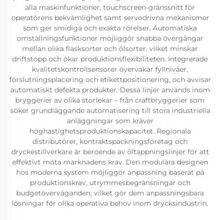
alla maskinfunktioner, touchscreen-gränssnitt för
operatörens bekvämlighet samt servodrivna mekanismer
som ger smidiga och exakta rörelser. Automatiska
omställningsfunktioner möjliggör snabba övergångar
mellan olika flasksorter och ölsorter, vilket minskar
driftstopp och ökar produktionsflexibiliteten. Integrerade
kvalitetskontrollsensorer övervakar fyllnivåer,
förslutningsplacering och etikettpositionering, och avvisar
automatiskt defekta produkter. Dessa linjer används inom
bryggerier av olika storlekar – från craftbryggerier som
söker grundläggande automatisering till stora industriella
anläggningar som kräver
höghastighetsproduktionskapacitet. Regionala
distributörer, kontraktspackningsföretag och
dryckestillverkare är beroende av öltappningslinjer för att
effektivt möta marknadens krav. Den modulära designen
hos moderna system möjliggör anpassning baserat på
produktionskrav, utrymmesbegränsningar och
budgetöverväganden, vilket gör dem anpassningsbara
lösningar för olika operativa behov inom drycksindustrin.