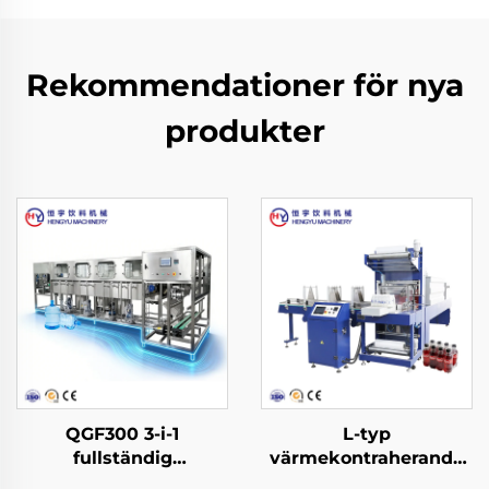
Rekommendationer för nya
produkter
QGF300 3-i-1
L-typ
fullständig
värmekontraherande
produktionslinje för
filmförpackningsmaskin