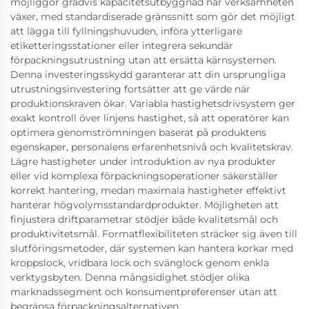
möjliggör gradvis kapacitetsutbyggnad när verksamheten
växer, med standardiserade gränssnitt som gör det möjligt
att lägga till fyllningshuvuden, införa ytterligare
etiketteringsstationer eller integrera sekundär
förpackningsutrustning utan att ersätta kärnsystemen.
Denna investeringsskydd garanterar att din ursprungliga
utrustningsinvestering fortsätter att ge värde när
produktionskraven ökar. Variabla hastighetsdrivsystem ger
exakt kontroll över linjens hastighet, så att operatörer kan
optimera genomströmningen baserat på produktens
egenskaper, personalens erfarenhetsnivå och kvalitetskrav.
Lägre hastigheter under introduktion av nya produkter
eller vid komplexa förpackningsoperationer säkerställer
korrekt hantering, medan maximala hastigheter effektivt
hanterar högvolymsstandardprodukter. Möjligheten att
finjustera driftparametrar stödjer både kvalitetsmål och
produktivitetsmål. Formatflexibiliteten sträcker sig även till
slutföringsmetoder, där systemen kan hantera korkar med
kroppslock, vridbara lock och svänglock genom enkla
verktygsbyten. Denna mångsidighet stödjer olika
marknadssegment och konsumentpreferenser utan att
begränsa förpackningsalternativen.