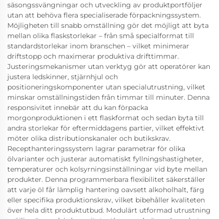
säsongssvängningar och utveckling av produktportföljer
utan att behöva flera specialiserade förpackningssystem.
Möjligheten till snabb omställning gör det möjligt att byta
mellan olika flaskstorlekar – från små specialformat till
standardstorlekar inom branschen – vilket minimerar
driftstopp och maximerar produktiva drifttimmar.
Justeringsmekanismer utan verktyg gör att operatörer kan
justera ledskinner, stjärnhjul och
positioneringskomponenter utan specialutrustning, vilket
minskar omställningstiden från timmar till minuter. Denna
responsivitet innebär att du kan förpacka
morgonproduktionen i ett flaskformat och sedan byta till
andra storlekar för eftermiddagens partier, vilket effektivt
möter olika distributionskanaler och butikskrav.
Recepthanteringssystem lagrar parametrar för olika
ölvarianter och justerar automatiskt fyllningshastigheter,
temperaturer och kolsyrningsinställningar vid byte mellan
produkter. Denna programmerbara flexibilitet säkerställer
att varje öl får lämplig hantering oavsett alkoholhalt, färg
eller specifika produktionskrav, vilket bibehåller kvaliteten
över hela ditt produktutbud. Modulärt utformad utrustning