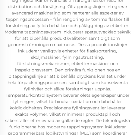
lagringstankar omvandlas till färdiga flaskor redo för
distribution och försäljning. Öltappningslinjen integrerar
avancerad maskinering som hanterar alla aspekter av
tappningsprocessen – från rengöring av tomma flaskor till
förslutning av fyllda behållare och påläggning av etiketter.
Moderna tappningssystem inkluderar spetsutvecklad teknik
för att bibehålla produktkvaliteten samtidigt som
genomströmningen maximeras. Dessa produktionslinjer
inkluderar vanligtvis enheter för flasksortering,
sköljmaskiner, fyllningsutrustning,
förslutningsmekanismer, etikettermaskiner och
inspektionsystem. Den primära funktionen hos en
öltappningslinje är att bibehålla dryckens kvalitet under
hela förpackningsprocessen, samtidigt som konsekventa
fyllnivåer och säkra förslutningar uppnås.
Temperaturkontrollsystem bevarar ölets egenskaper under
fyllningen, vilket förhindrar oxidation och bibehåller
koldioxidhalten. Precisionens fyllningsventiler levererar
exakta volymer, vilket minimerar produktspill och
säkerställer efterlevnad av gällande regler. De teknologiska
funktionerna hos moderna tappningssystem inkluderar
programmerbara logikstyrningar (PLC) som koordinerar