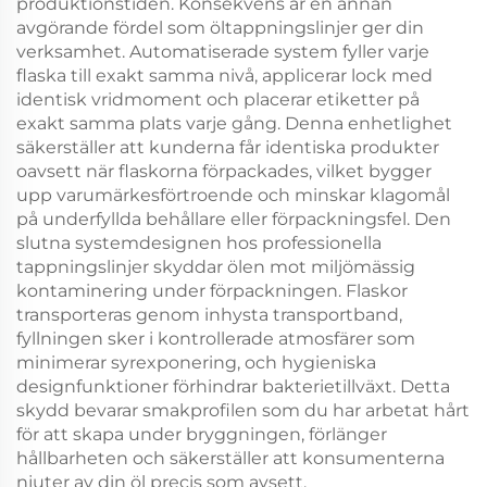
produktionstiden. Konsekvens är en annan
avgörande fördel som öltappningslinjer ger din
verksamhet. Automatiserade system fyller varje
flaska till exakt samma nivå, applicerar lock med
identisk vridmoment och placerar etiketter på
exakt samma plats varje gång. Denna enhetlighet
säkerställer att kunderna får identiska produkter
oavsett när flaskorna förpackades, vilket bygger
upp varumärkesförtroende och minskar klagomål
på underfyllda behållare eller förpackningsfel. Den
slutna systemdesignen hos professionella
tappningslinjer skyddar ölen mot miljömässig
kontaminering under förpackningen. Flaskor
transporteras genom inhysta transportband,
fyllningen sker i kontrollerade atmosfärer som
minimerar syrexponering, och hygieniska
designfunktioner förhindrar bakterietillväxt. Detta
skydd bevarar smakprofilen som du har arbetat hårt
för att skapa under bryggningen, förlänger
hållbarheten och säkerställer att konsumenterna
njuter av din öl precis som avsett.