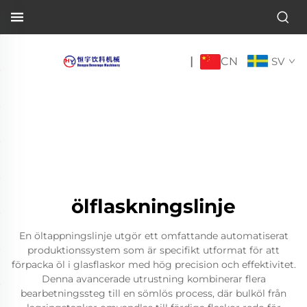
CN
|
SV
ölflaskningslinje
En öltappningslinje utgör ett omfattande automatiserat
produktionssystem som är specifikt utformat för att
förpacka öl i glasflaskor med hög precision och effektivitet.
Denna avancerade utrustning kombinerar flera
bearbetningssteg till en sömlös process, där bulköl från