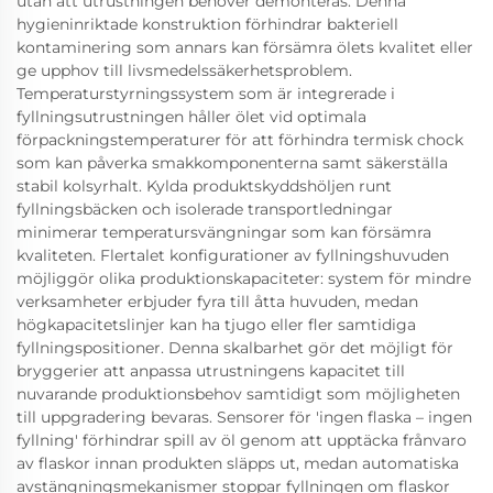
utan att utrustningen behöver demonteras. Denna
hygieninriktade konstruktion förhindrar bakteriell
kontaminering som annars kan försämra ölets kvalitet eller
ge upphov till livsmedelssäkerhetsproblem.
Temperaturstyrningssystem som är integrerade i
fyllningsutrustningen håller ölet vid optimala
förpackningstemperaturer för att förhindra termisk chock
som kan påverka smakkomponenterna samt säkerställa
stabil kolsyrhalt. Kylda produktskyddshöljen runt
fyllningsbäcken och isolerade transportledningar
minimerar temperatursvängningar som kan försämra
kvaliteten. Flertalet konfigurationer av fyllningshuvuden
möjliggör olika produktionskapaciteter: system för mindre
verksamheter erbjuder fyra till åtta huvuden, medan
högkapacitetslinjer kan ha tjugo eller fler samtidiga
fyllningspositioner. Denna skalbarhet gör det möjligt för
bryggerier att anpassa utrustningens kapacitet till
nuvarande produktionsbehov samtidigt som möjligheten
till uppgradering bevaras. Sensorer för 'ingen flaska – ingen
fyllning' förhindrar spill av öl genom att upptäcka frånvaro
av flaskor innan produkten släpps ut, medan automatiska
avstängningsmekanismer stoppar fyllningen om flaskor