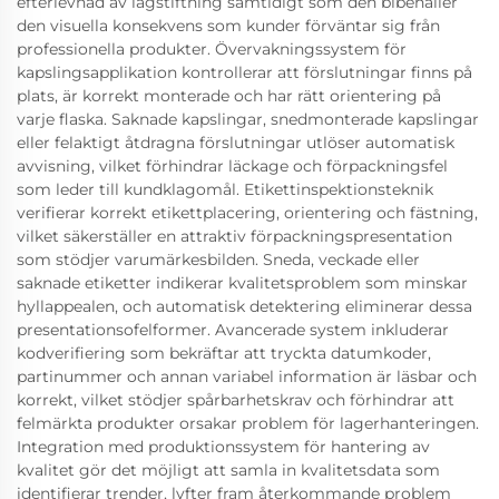
efterlevnad av lagstiftning samtidigt som den bibehåller
den visuella konsekvens som kunder förväntar sig från
professionella produkter. Övervakningssystem för
kapslingsapplikation kontrollerar att förslutningar finns på
plats, är korrekt monterade och har rätt orientering på
varje flaska. Saknade kapslingar, snedmonterade kapslingar
eller felaktigt åtdragna förslutningar utlöser automatisk
avvisning, vilket förhindrar läckage och förpackningsfel
som leder till kundklagomål. Etikettinspektionsteknik
verifierar korrekt etikettplacering, orientering och fästning,
vilket säkerställer en attraktiv förpackningspresentation
som stödjer varumärkesbilden. Sneda, veckade eller
saknade etiketter indikerar kvalitetsproblem som minskar
hyllappealen, och automatisk detektering eliminerar dessa
presentationsofelformer. Avancerade system inkluderar
kodverifiering som bekräftar att tryckta datumkoder,
partinummer och annan variabel information är läsbar och
korrekt, vilket stödjer spårbarhetskrav och förhindrar att
felmärkta produkter orsakar problem för lagerhanteringen.
Integration med produktionssystem för hantering av
kvalitet gör det möjligt att samla in kvalitetsdata som
identifierar trender, lyfter fram återkommande problem