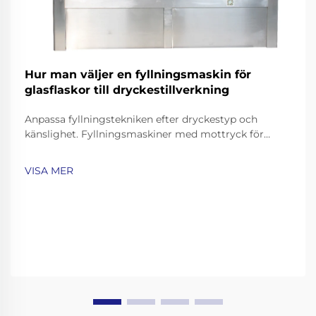
Hur man väljer en fyllningsmaskin för
glasflaskor till dryckestillverkning
Anpassa fyllningstekniken efter dryckestyp och
känslighet. Fyllningsmaskiner med mottryck för
kolsyrade drycker och öl. Kolsyrade drycker som läsk,
mousserande vatten och öl kräver noggranna
VISA MER
fyllningstekniker för att bevara deras mousserande
egenskaper samtidigt som man undviker överdriven
skumning…