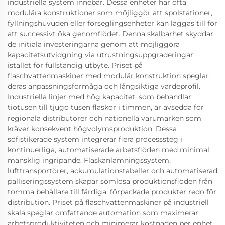
industriella system innebär. Dessa enheter har ofta
modulära konstruktioner som möjliggör att spolstationer,
fyllningshuvuden eller förseglingsenheter kan läggas till för
att successivt öka genomflödet. Denna skalbarhet skyddar
de initiala investeringarna genom att möjliggöra
kapacitetsutvidgning via utrustningsuppgraderingar
istället för fullständig utbyte. Priset på
flaschvattenmaskiner med modulär konstruktion speglar
deras anpassningsförmåga och långsiktiga värdeprofil.
Industriella linjer med hög kapacitet, som behandlar
tiotusen till tjugo tusen flaskor i timmen, är avsedda för
regionala distributörer och nationella varumärken som
kräver konsekvent högvolymsproduktion. Dessa
sofistikerade system integrerar flera processsteg i
kontinuerliga, automatiserade arbetsflöden med minimal
mänsklig ingripande. Flaskanlämningssystem,
lufttransportörer, ackumulationstabeller och automatiserad
palliseringssystem skapar sömlösa produktionsflöden från
tomma behållare till färdiga, förpackade produkter redo för
distribution. Priset på flaschvattenmaskiner på industriell
skala speglar omfattande automation som maximerar
arbetsproduktiviteten och minimerar kostnaden per enhet.