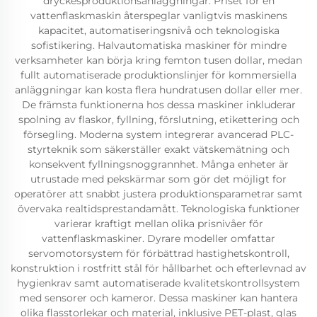
dryckesproduktionsanläggningar. Priset för en
vattenflaskmaskin återspeglar vanligtvis maskinens
kapacitet, automatiseringsnivå och teknologiska
sofistikering. Halvautomatiska maskiner för mindre
verksamheter kan börja kring femton tusen dollar, medan
fullt automatiserade produktionslinjer för kommersiella
anläggningar kan kosta flera hundratusen dollar eller mer.
De främsta funktionerna hos dessa maskiner inkluderar
spolning av flaskor, fyllning, förslutning, etikettering och
försegling. Moderna system integrerar avancerad PLC-
styrteknik som säkerställer exakt vätskemätning och
konsekvent fyllningsnoggrannhet. Många enheter är
utrustade med pekskärmar som gör det möjligt for
operatörer att snabbt justera produktionsparametrar samt
övervaka realtidsprestandamått. Teknologiska funktioner
varierar kraftigt mellan olika prisnivåer för
vattenflaskmaskiner. Dyrare modeller omfattar
servomotorsystem för förbättrad hastighetskontroll,
konstruktion i rostfritt stål för hållbarhet och efterlevnad av
hygienkrav samt automatiserade kvalitetskontrollsystem
med sensorer och kameror. Dessa maskiner kan hantera
olika flasstorlekar och material, inklusive PET-plast, glas