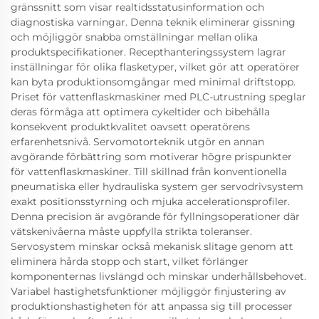
gränssnitt som visar realtidsstatusinformation och
diagnostiska varningar. Denna teknik eliminerar gissning
och möjliggör snabba omställningar mellan olika
produktspecifikationer. Recepthanteringssystem lagrar
inställningar för olika flasketyper, vilket gör att operatörer
kan byta produktionsomgångar med minimal driftstopp.
Priset för vattenflaskmaskiner med PLC-utrustning speglar
deras förmåga att optimera cykeltider och bibehålla
konsekvent produktkvalitet oavsett operatörens
erfarenhetsnivå. Servomotorteknik utgör en annan
avgörande förbättring som motiverar högre prispunkter
för vattenflaskmaskiner. Till skillnad från konventionella
pneumatiska eller hydrauliska system ger servodrivsystem
exakt positionsstyrning och mjuka accelerationsprofiler.
Denna precision är avgörande för fyllningsoperationer där
vätskenivåerna måste uppfylla strikta toleranser.
Servosystem minskar också mekanisk slitage genom att
eliminera hårda stopp och start, vilket förlänger
komponenternas livslängd och minskar underhållsbehovet.
Variabel hastighetsfunktioner möjliggör finjustering av
produktionshastigheten för att anpassa sig till processer