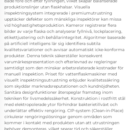
både före och efter fyllningen, vilket skapar balanserade
produktionslinjer utan flaskhalsar. Visuella
inspektningsystem integrerade i premiumutrustning
upptäcker defekter som mänskliga inspektörer kan missa
vid höghastighetsproduktion. Kameror registrerar flera
bilder av varje flaska och analyserar fyllnivå, lockplacering,
etikettjustering och behållarintegritet. Algoritmer baserade
på artificiell intelligens lär sig identifiera subtila
kvalitetsvariationer och avvisar automatiskt icke-konforma
produkter. Denna teknik säkerställer konsekvent
varumärkespresentation och efterlevnad av regleringar
samtidigt som den minskar arbetsrelaterade kostnader för
manuell inspektion. Priset för vattenflaskmaskiner med
visuellt inspektningsutrustning erbjuder kvalitetssäkring
som skyddar marknadsreputationen och kundnöjdheten.
Sanitära designfunktioner återspeglar framsteg inom
tekniken för livsmedelssäkerhet. Konstruktion i rostfritt stål
med elektropolerade ytor förhindrar bakterietillväxt och
underlättar effektiv rengöring. CIP-system (Clean-in-Place)
cirkulerar rengöringslösningar genom områden som
kommer i kontakt med produkten utan att utrustningen
behöver demonteras, vilket sparar tid och säkerställer