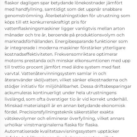
flaskor dagligen spar betydande lönekostnader jämfört
med handfyllning, samtidigt som det uppnår snabbare
genomströmning. Återbetalningstiden för utrustning som
köps till ett konkurrenskraftigt pris för
vattenflaskningsmaskiner ligger vanligtvis mellan arton
månader och tre år, beroende på produktionsvolym och
marknadsförhållanden. Energibesparande funktioner som
är integrerade i moderna maskiner förstärker ytterligare
kostnadseffektiviteten. Frekvensomriktare optimerar
motorns prestanda och minskar elkonsumtionen med upp
till trettio procent jämfört med äldre system med fast
varvtal. Vattenåtervinningsystem samlar in och
återanvänder sköljvatten, vilket sänker elkostnaderna och
stödjer initiativ för miljöhållbarhet. Dessa driftsbesparingar
ackumuleras kontinuerligt under hela utrustningens
livslängd, som ofta överstiger tio år vid korrekt underhåll.
Minskad materialspill är en annan betydande ekonomisk
fördel. Precisionsfyllningsteknik säkerställer exakta
vätskevolymer och eliminerar överfyllning, vilket annars
urholkar vinstmarginalerna flaska för flaska.
Automatiserade kvalitetsavvisningssystem upptäcker