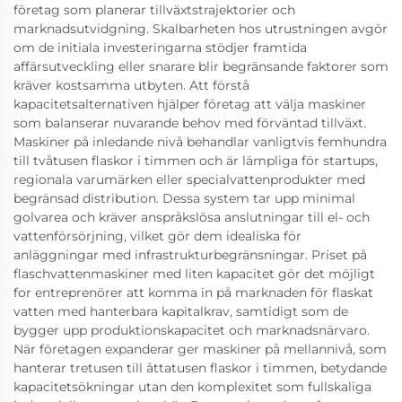
företag som planerar tillväxtstrajektorier och
marknadsutvidgning. Skalbarheten hos utrustningen avgör
om de initiala investeringarna stödjer framtida
affärsutveckling eller snarare blir begränsande faktorer som
kräver kostsamma utbyten. Att förstå
kapacitetsalternativen hjälper företag att välja maskiner
som balanserar nuvarande behov med förväntad tillväxt.
Maskiner på inledande nivå behandlar vanligtvis femhundra
till tvåtusen flaskor i timmen och är lämpliga för startups,
regionala varumärken eller specialvattenprodukter med
begränsad distribution. Dessa system tar upp minimal
golvarea och kräver anspråkslösa anslutningar till el- och
vattenförsörjning, vilket gör dem idealiska för
anläggningar med infrastrukturbegränsningar. Priset på
flaschvattenmaskiner med liten kapacitet gör det möjligt
for entreprenörer att komma in på marknaden för flaskat
vatten med hanterbara kapitalkrav, samtidigt som de
bygger upp produktionskapacitet och marknadsnärvaro.
När företagen expanderar ger maskiner på mellannivå, som
hanterar tretusen till åttatusen flaskor i timmen, betydande
kapacitetsökningar utan den komplexitet som fullskaliga