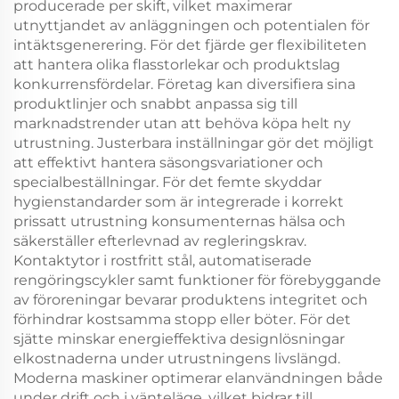
producerade per skift, vilket maximerar
utnyttjandet av anläggningen och potentialen för
intäktsgenerering. För det fjärde ger flexibiliteten
att hantera olika flasstorlekar och produktslag
konkurrensfördelar. Företag kan diversifiera sina
produktlinjer och snabbt anpassa sig till
marknadstrender utan att behöva köpa helt ny
utrustning. Justerbara inställningar gör det möjligt
att effektivt hantera säsongsvariationer och
specialbeställningar. För det femte skyddar
hygienstandarder som är integrerade i korrekt
prissatt utrustning konsumenternas hälsa och
säkerställer efterlevnad av regleringskrav.
Kontaktytor i rostfritt stål, automatiserade
rengöringscykler samt funktioner för förebyggande
av föroreningar bevarar produktens integritet och
förhindrar kostsamma stopp eller böter. För det
sjätte minskar energieffektiva designlösningar
elkostnaderna under utrustningens livslängd.
Moderna maskiner optimerar elanvändningen både
under drift och i vänteläge, vilket bidrar till