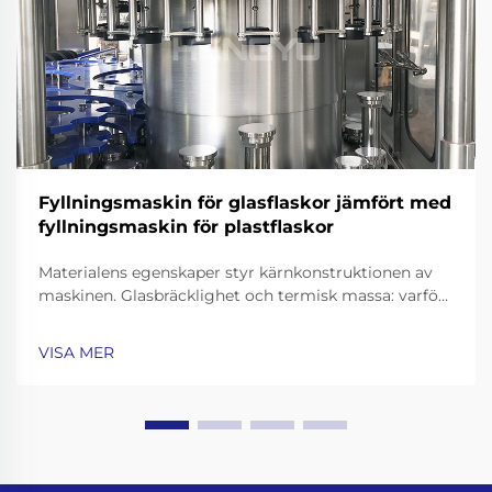
Fyllningsmaskin för glasflaskor jämfört med
fyllningsmaskin för plastflaskor
Materialens egenskaper styr kärnkonstruktionen av
maskinen. Glasbräcklighet och termisk massa: varför
fyllningsmaskiner för glasflaskor kräver förstärkta
ramkonstruktioner, konveyorbänder med
VISA MER
chockdämpning och precisionsgrepp för flaskanäs.
Att arbeta med glasflaskor innebär att gå …