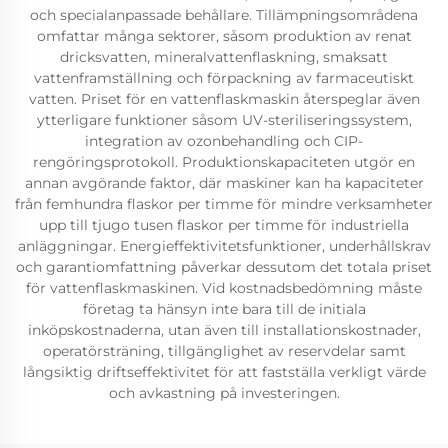
och specialanpassade behållare. Tillämpningsområdena
omfattar många sektorer, såsom produktion av renat
dricksvatten, mineralvattenflaskning, smaksatt
vattenframställning och förpackning av farmaceutiskt
vatten. Priset för en vattenflaskmaskin återspeglar även
ytterligare funktioner såsom UV-steriliseringssystem,
integration av ozonbehandling och CIP-
rengöringsprotokoll. Produktionskapaciteten utgör en
annan avgörande faktor, där maskiner kan ha kapaciteter
från femhundra flaskor per timme för mindre verksamheter
upp till tjugo tusen flaskor per timme för industriella
anläggningar. Energieffektivitetsfunktioner, underhållskrav
och garantiomfattning påverkar dessutom det totala priset
för vattenflaskmaskinen. Vid kostnadsbedömning måste
företag ta hänsyn inte bara till de initiala
inköpskostnaderna, utan även till installationskostnader,
operatörsträning, tillgänglighet av reservdelar samt
långsiktig driftseffektivitet för att fastställa verkligt värde
och avkastning på investeringen.