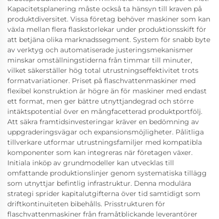
Kapacitetsplanering måste också ta hänsyn till kraven på
produktdiversitet. Vissa företag behöver maskiner som kan
växla mellan flera flaskstorlekar under produktionsskift för
att betjäna olika marknadssegment. System för snabb byte
av verktyg och automatiserade justeringsmekanismer
minskar omställningstiderna från timmar till minuter,
vilket säkerställer hög total utrustningseffektivitet trots
formatvariationer. Priset på flaschvattenmaskiner med
flexibel konstruktion är högre än för maskiner med endast
ett format, men ger bättre utnyttjandegrad och större
intäktspotential över en mångfacetterad produktportfölj.
Att säkra framtidsinvesteringar kräver en bedömning av
uppgraderingsvägar och expansionsmöjligheter. Pålitliga
tillverkare utformar utrustningsfamiljer med kompatibla
komponenter som kan integreras när företagen växer.
Initiala inköp av grundmodeller kan utvecklas till
omfattande produktionslinjer genom systematiska tillägg
som utnyttjar befintlig infrastruktur. Denna modulära
strategi sprider kapitalutgifterna över tid samtidigt som
driftkontinuiteten bibehålls. Prisstrukturen för
flaschvattenmaskiner från framåtblickande leverantörer