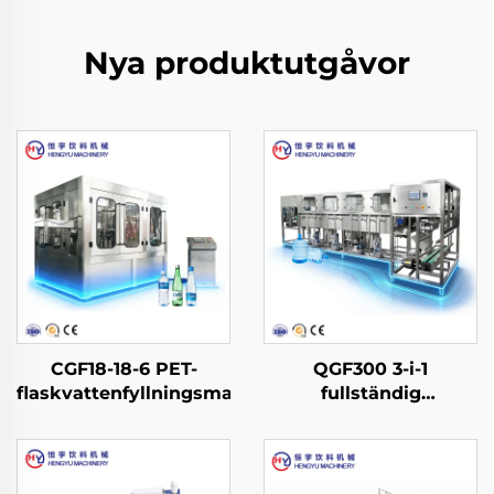
Nya produktutgåvor
CGF18-18-6 PET-
QGF300 3-i-1
flaskvattenfyllningsmaskin
fullständig
produktionslinje för
fatvatten