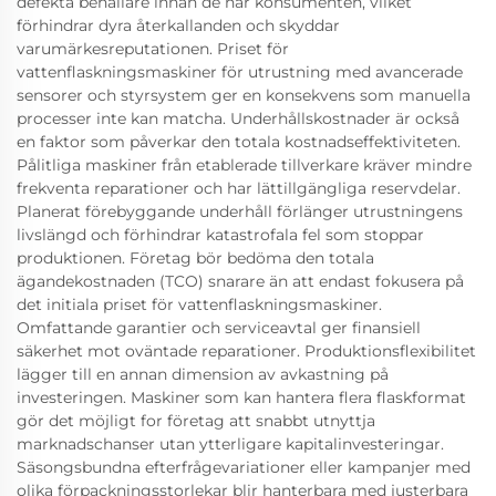
defekta behållare innan de når konsumenten, vilket
förhindrar dyra återkallanden och skyddar
varumärkesreputationen. Priset för
vattenflaskningsmaskiner för utrustning med avancerade
sensorer och styrsystem ger en konsekvens som manuella
processer inte kan matcha. Underhållskostnader är också
en faktor som påverkar den totala kostnadseffektiviteten.
Pålitliga maskiner från etablerade tillverkare kräver mindre
frekventa reparationer och har lättillgängliga reservdelar.
Planerat förebyggande underhåll förlänger utrustningens
livslängd och förhindrar katastrofala fel som stoppar
produktionen. Företag bör bedöma den totala
ägandekostnaden (TCO) snarare än att endast fokusera på
det initiala priset för vattenflaskningsmaskiner.
Omfattande garantier och serviceavtal ger finansiell
säkerhet mot oväntade reparationer. Produktionsflexibilitet
lägger till en annan dimension av avkastning på
investeringen. Maskiner som kan hantera flera flaskformat
gör det möjligt for företag att snabbt utnyttja
marknadschanser utan ytterligare kapitalinvesteringar.
Säsongsbundna efterfrågevariationer eller kampanjer med
olika förpackningsstorlekar blir hanterbara med justerbara