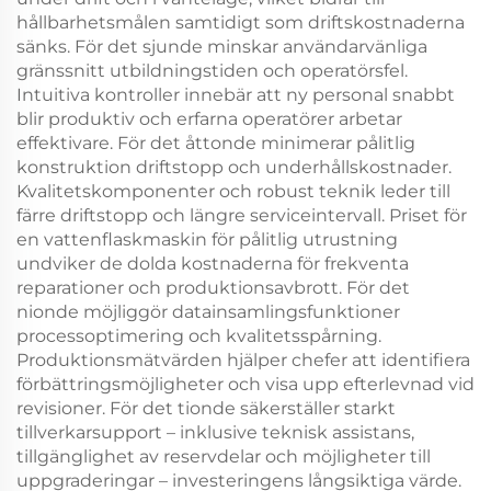
hållbarhetsmålen samtidigt som driftskostnaderna
sänks. För det sjunde minskar användarvänliga
gränssnitt utbildningstiden och operatörsfel.
Intuitiva kontroller innebär att ny personal snabbt
blir produktiv och erfarna operatörer arbetar
effektivare. För det åttonde minimerar pålitlig
konstruktion driftstopp och underhållskostnader.
Kvalitetskomponenter och robust teknik leder till
färre driftstopp och längre serviceintervall. Priset för
en vattenflaskmaskin för pålitlig utrustning
undviker de dolda kostnaderna för frekventa
reparationer och produktionsavbrott. För det
nionde möjliggör datainsamlingsfunktioner
processoptimering och kvalitetsspårning.
Produktionsmätvärden hjälper chefer att identifiera
förbättringsmöjligheter och visa upp efterlevnad vid
revisioner. För det tionde säkerställer starkt
tillverkarsupport – inklusive teknisk assistans,
tillgänglighet av reservdelar och möjligheter till
uppgraderingar – investeringens långsiktiga värde.