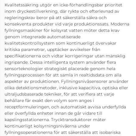
Kvalitetssäkring utgör en icke-förhandlingsbar prioritet
inom dryckestillverkning, där rykte och efterlevnad av
regleringskrav beror på att säkerställa säkra och
konsekventa produkter vid varje produktionssats. Moderna
fyllningsmaskiner för kolsyrat vatten möter detta krav
genom integrerade automatiserade
kvalitetskontrollsystem som kontinuerligt övervakar
kritiska parametrar, upptäcker avvikelser från
specifikationerna och vidtar korrigeringar utan mänsklig
ingripande. Dessa intelligenta system använder flera
sensorteknologier strategiskt placerade genom hela
fyllningsprocessen för att samla in realtidsdata om alla
aspekter av produktionen. Fyllningsnivåsensorer använder
olika detektionsmetoder, inklusive kapacitiva, optiska eller
ultraljudsbaserade tekniker, för att verifiera att varje
behållare får exakt den volym som anges i
receptformuleringen, och automatiskt avvisa underfyllda
eller överfyllda enheter innan de går vidare till
kapslingsstationerna. Trycktransduktorer mäter
kontinuerligt kolsyrningsnivåerna under
fyllningsoperationerna för att säkerställa att isobariska