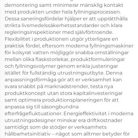
demontering samt minimerar mänsklig kontakt
med produkten under hela fyllningsprocessen.
Dessa saneringsfördelar hjälper er att upprätthålla
strikta livsmedelssäkerhetsstandarder och klara
regleringsinspektioner med självförtroende.
Flexibilitet i produktionen utgör ytterligare en
praktisk fördel, eftersom moderna fyllningsmaskiner
för kolsyrat vatten möjliggör snabba omställningar
mellan olika flaskstorlekar, produktformuleringar
och fyllningsvolymer genom enkla justeringar
istället för fullständig utrustningsutbyte. Denna
anpassningsförmåga gör att er verksamhet kan
svara snabbt på marknadstrender, testa nya
produktkoncept utan stora kapitalinvesteringar
samt optimera produktionsplaneringen för att
anpassa sig till säsongbundna
efterfrågefluktuationer. Energieffektivitet i moderna
utrustningsdesigner minskar era driftkostnader
samtidigt som de stödjer er verksamhets
hållbarhetsinitiativ – något som alltmer betyder för