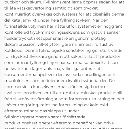
bubblor och skum. Fyllningsventilerna öppnas sedan för att
tillåta vätskeöverföring samtidigt som trycket
kontinuerligt övervakas och justeras för att bibehålla denna
delikata jämvikt under hela fyllningscykeln. När den
förinställda volymen har nåtts utför systemet en noggrant
kontrollerad tryckminskningssekvens som gradvis sänker
flaskantrycket i etapper snarare än genom plötslig
dekompression, vilket ytterligare minimerar förlust av
koldioxid. Denna teknologiska sofistikering ger stort värde
för dryckestillverkare genom att säkerställa att produkter
som lämnar fyllningslinjen har samma koldioxidhalt som
bulkvätskan i lagertankarna, vilket garanterar att
konsumenterna upplever den avsedda sprudlingen och
munfölelsen som definierar era kvalitetsstandarder. De
kommersiella konsekvenserna sträcker sig bortom
kvalitetskonsekvenser till att omfatta minskat produktspill
från skumöversvämningar som förorenar utrustningen och
kräver rengöring, minskad förbrukning av koldioxid
eftersom mindre gas släpps ut under
fyllningsoperationerna samt förbättrade
produktionshastigheter eftersom operatörer kan driva