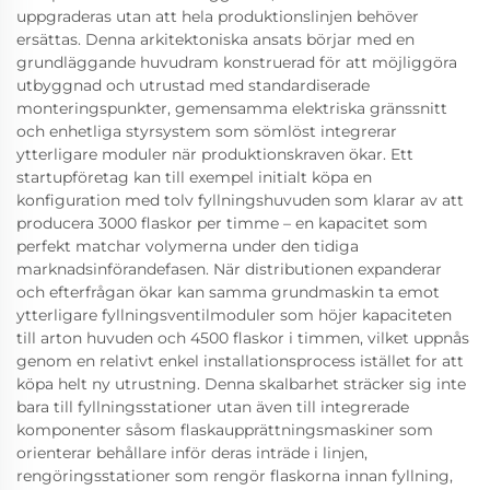
uppgraderas utan att hela produktionslinjen behöver
ersättas. Denna arkitektoniska ansats börjar med en
grundläggande huvudram konstruerad för att möjliggöra
utbyggnad och utrustad med standardiserade
monteringspunkter, gemensamma elektriska gränssnitt
och enhetliga styrsystem som sömlöst integrerar
ytterligare moduler när produktionskraven ökar. Ett
startupföretag kan till exempel initialt köpa en
konfiguration med tolv fyllningshuvuden som klarar av att
producera 3000 flaskor per timme – en kapacitet som
perfekt matchar volymerna under den tidiga
marknadsinförandefasen. När distributionen expanderar
och efterfrågan ökar kan samma grundmaskin ta emot
ytterligare fyllningsventilmoduler som höjer kapaciteten
till arton huvuden och 4500 flaskor i timmen, vilket uppnås
genom en relativt enkel installationsprocess istället for att
köpa helt ny utrustning. Denna skalbarhet sträcker sig inte
bara till fyllningsstationer utan även till integrerade
komponenter såsom flaskaupprättningsmaskiner som
orienterar behållare inför deras inträde i linjen,
rengöringsstationer som rengör flaskorna innan fyllning,