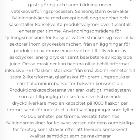
gasfrigöring och skum bildning under
vätskeöverföringsprocessen. Sensorsystem övervakar
fyllningsnivåerna med exceptionell noggrannhet och
säkerställer konsekventa produktvolymer över tusentals
enheter per timme. Användningsområdena för
fyllningsmaskiner för kolsyrat vatten sträcker sig över olika
sektorer inom dryckesbranschen, från anläggningar för
produktion av mousserande vatten till tillverkare av
läskdrycker, energidrycker samt bearbetare av kolsyrade
juice. Dessa maskiner kan hantera olika behållarformat,
inklusive PET-flaskor i storlekar från små 250 ml-enheter till
stora 2-litersformat, glasflaskor för premiumprodukter
samt aluminiumburkar för bekväm konsumtion.
Produktionskapaciteterna varierar kraftigt, med system
som är tillgängliga för små hantverksbaserade
drycktillverkare med en kapacitet på 1000 flaskor per
timme, samt för industriella driftsanläggningar som fyller
40 000 enheter per timme. Versatiliteten hos
fyllningsmaskiner för kolsyrat vatten gör dem oumbärliga
för företag som strävar efter att leverera konsekvent
kvalitet samtidigt som de maximerar