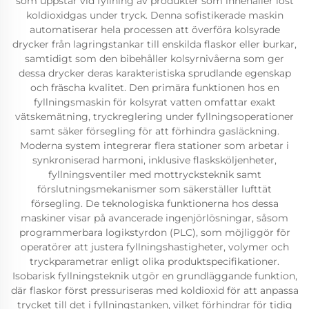
som uppstår vid fyllning av produkter som innehåller löst
koldioxidgas under tryck. Denna sofistikerade maskin
automatiserar hela processen att överföra kolsyrade
drycker från lagringstankar till enskilda flaskor eller burkar,
samtidigt som den bibehåller kolsyrnivåerna som ger
dessa drycker deras karakteristiska sprudlande egenskap
och fräscha kvalitet. Den primära funktionen hos en
fyllningsmaskin för kolsyrat vatten omfattar exakt
vätskemätning, tryckreglering under fyllningsoperationer
samt säker försegling för att förhindra gasläckning.
Moderna system integrerar flera stationer som arbetar i
synkroniserad harmoni, inklusive flasksköljenheter,
fyllningsventiler med mottrycksteknik samt
förslutningsmekanismer som säkerställer lufttät
försegling. De teknologiska funktionerna hos dessa
maskiner visar på avancerade ingenjörlösningar, såsom
programmerbara logikstyrdon (PLC), som möjliggör för
operatörer att justera fyllningshastigheter, volymer och
tryckparametrar enligt olika produktspecifikationer.
Isobarisk fyllningsteknik utgör en grundläggande funktion,
där flaskor först pressuriseras med koldioxid för att anpassa
trycket till det i fyllningstanken, vilket förhindrar för tidig