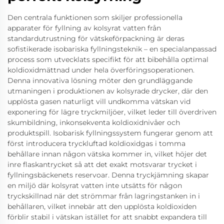
Den centrala funktionen som skiljer professionella
apparater för fyllning av kolsyrat vatten från
standardutrustning för vätskeförpackning är deras
sofistikerade isobariska fyllningsteknik – en specialanpassad
process som utvecklats specifikt för att bibehålla optimal
koldioxidmättnad under hela överföringsoperationen.
Denna innovativa lösning möter den grundläggande
utmaningen i produktionen av kolsyrade drycker, där den
upplösta gasen naturligt vill undkomma vätskan vid
exponering för lägre tryckmiljöer, vilket leder till överdriven
skumbildning, inkonsekventa koldioxidnivåer och
produktspill. Isobarisk fyllningssystem fungerar genom att
först introducera tryckluftad koldioxidgas i tomma
behållare innan någon vätska kommer in, vilket höjer det
inre flaskantrycket så att det exakt motsvarar trycket i
fyllningsbäckenets reservoar. Denna tryckjämning skapar
en miljö där kolsyrat vatten inte utsätts för någon
tryckskillnad när det strömmar från lagringstanken in i
behållaren, vilket innebär att den upplösta koldioxiden
förblir stabil i vätskan istället for att snabbt expandera till