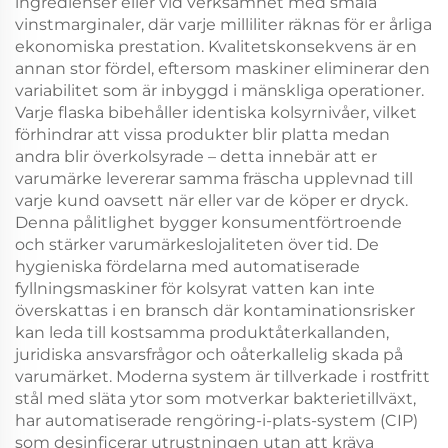
ingredienser eller vid verksamhet med smala
vinstmarginaler, där varje milliliter räknas för er årliga
ekonomiska prestation. Kvalitetskonsekvens är en
annan stor fördel, eftersom maskiner eliminerar den
variabilitet som är inbyggd i mänskliga operationer.
Varje flaska bibehåller identiska kolsyrnivåer, vilket
förhindrar att vissa produkter blir platta medan
andra blir överkolsyrade – detta innebär att er
varumärke levererar samma fräscha upplevnad till
varje kund oavsett när eller var de köper er dryck.
Denna pålitlighet bygger konsumentförtroende
och stärker varumärkeslojaliteten över tid. De
hygieniska fördelarna med automatiserade
fyllningsmaskiner för kolsyrat vatten kan inte
överskattas i en bransch där kontaminationsrisker
kan leda till kostsamma produktåterkallanden,
juridiska ansvarsfrågor och oåterkallelig skada på
varumärket. Moderna system är tillverkade i rostfritt
stål med släta ytor som motverkar bakterietillväxt,
har automatiserade rengöring-i-plats-system (CIP)
som desinficerar utrustningen utan att kräva