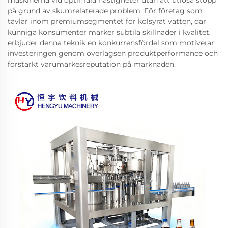
maskinerna vid optimala hastigheter utan att utlösa stopp
på grund av skumrelaterade problem. För företag som
tävlar inom premiumsegmentet för kolsyrat vatten, där
kunniga konsumenter märker subtila skillnader i kvalitet,
erbjuder denna teknik en konkurrensfördel som motiverar
investeringen genom överlägsen produktperformance och
förstärkt varumärkesreputation på marknaden.