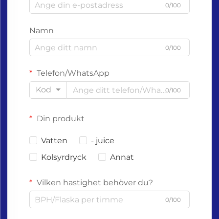
0/100
Namn
0/100
Telefon/WhatsApp
Kod
0/100
Din produkt
Vatten
- juice
Kolsyrdryck
Annat
Vilken hastighet behöver du?
0/100