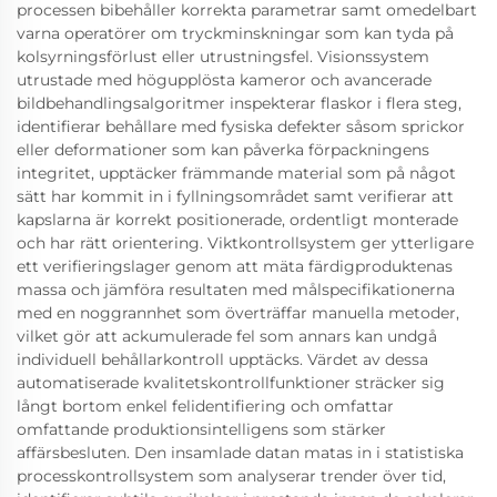
processen bibehåller korrekta parametrar samt omedelbart
varna operatörer om tryckminskningar som kan tyda på
kolsyrningsförlust eller utrustningsfel. Visionssystem
utrustade med högupplösta kameror och avancerade
bildbehandlingsalgoritmer inspekterar flaskor i flera steg,
identifierar behållare med fysiska defekter såsom sprickor
eller deformationer som kan påverka förpackningens
integritet, upptäcker främmande material som på något
sätt har kommit in i fyllningsområdet samt verifierar att
kapslarna är korrekt positionerade, ordentligt monterade
och har rätt orientering. Viktkontrollsystem ger ytterligare
ett verifieringslager genom att mäta färdigproduktenas
massa och jämföra resultaten med målspecifikationerna
med en noggrannhet som överträffar manuella metoder,
vilket gör att ackumulerade fel som annars kan undgå
individuell behållarkontroll upptäcks. Värdet av dessa
automatiserade kvalitetskontrollfunktioner sträcker sig
långt bortom enkel felidentifiering och omfattar
omfattande produktionsintelligens som stärker
affärsbesluten. Den insamlade datan matas in i statistiska
processkontrollsystem som analyserar trender över tid,