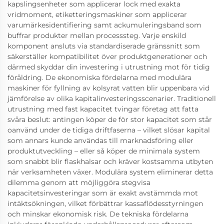
kapslingsenheter som applicerar lock med exakta
vridmoment, etiketteringsmaskiner som applicerar
varumärkesidentifiering samt ackumuleringsband som
buffrar produkter mellan processsteg. Varje enskild
komponent ansluts via standardiserade gränssnitt som
säkerställer kompatibilitet över produktgenerationer och
därmed skyddar din investering i utrustning mot för tidig
föråldring. De ekonomiska fördelarna med modulära
maskiner för fyllning av kolsyrat vatten blir uppenbara vid
jämförelse av olika kapitalinvesteringsscenarier. Traditionell
utrustning med fast kapacitet tvingar företag att fatta
svåra beslut: antingen köper de för stor kapacitet som står
oanvänd under de tidiga driftfaserna – vilket slösar kapital
som annars kunde användas till marknadsföring eller
produktutveckling – eller så köper de minimala system
som snabbt blir flaskhalsar och kräver kostsamma utbyten
när verksamheten växer. Modulära system eliminerar detta
dilemma genom att möjliggöra stegvisa
kapacitetsinvesteringar som är exakt avstämmda mot
intäktsökningen, vilket förbättrar kassaflödesstyrningen
och minskar ekonomisk risk. De tekniska fördelarna