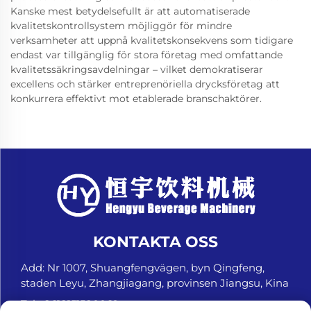
Kanske mest betydelsefullt är att automatiserade
kvalitetskontrollsystem möjliggör för mindre
verksamheter att uppnå kvalitetskonsekvens som tidigare
endast var tillgänglig för stora företag med omfattande
kvalitetssäkringsavdelningar – vilket demokratiserar
excellens och stärker entreprenöriella drycksföretag att
konkurrera effektivt mot etablerade branschaktörer.
KONTAKTA OSS
Add: Nr 1007, Shuangfengvägen, byn Qingfeng,
staden Leyu, Zhangjiagang, provinsen Jiangsu, Kina
Tel:
+8618151580069