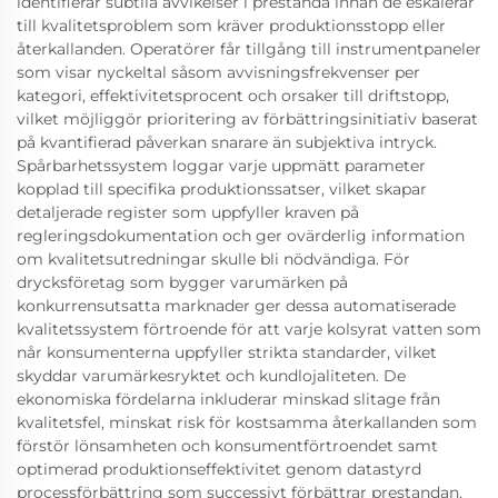
identifierar subtila avvikelser i prestanda innan de eskalerar
till kvalitetsproblem som kräver produktionsstopp eller
återkallanden. Operatörer får tillgång till instrumentpaneler
som visar nyckeltal såsom avvisningsfrekvenser per
kategori, effektivitetsprocent och orsaker till driftstopp,
vilket möjliggör prioritering av förbättringsinitiativ baserat
på kvantifierad påverkan snarare än subjektiva intryck.
Spårbarhetssystem loggar varje uppmätt parameter
kopplad till specifika produktionssatser, vilket skapar
detaljerade register som uppfyller kraven på
regleringsdokumentation och ger ovärderlig information
om kvalitetsutredningar skulle bli nödvändiga. För
drycksföretag som bygger varumärken på
konkurrensutsatta marknader ger dessa automatiserade
kvalitetssystem förtroende för att varje kolsyrat vatten som
når konsumenterna uppfyller strikta standarder, vilket
skyddar varumärkesryktet och kundlojaliteten. De
ekonomiska fördelarna inkluderar minskad slitage från
kvalitetsfel, minskat risk för kostsamma återkallanden som
förstör lönsamheten och konsumentförtroendet samt
optimerad produktionseffektivitet genom datastyrd
processförbättring som successivt förbättrar prestandan.