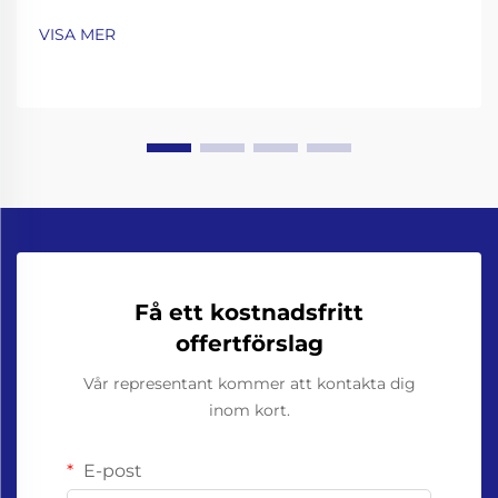
För att få en överblick över var produktionen inte
VISA MER
uppfyller kraven bör du undersöka tre
nyckelindikatorer. Börja med att jämföra…
Få ett kostnadsfritt
offertförslag
Vår representant kommer att kontakta dig
inom kort.
E-post