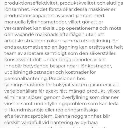
produktionseffektivitet, produktkvalitet och slutliga
lönsamhet. För det första ökar dessa maskiner er
produktionskapacitet avsevärt jämfört med
manuella fyllningsmetoder, vilket gör att er
verksamhet kan skala upp operationerna och möta
den växande marknads efterfrågan utan att
arbetskostnaderna ökar i samma utsträckning. En
enda automatiserad anläggning kan ersätta ett helt
team av arbetare samtidigt som den säkerställer
konsekvent drift under långa perioder, vilket
innebär betydande besparingar i lönkostnader,
utbildningskostnader och kostnader för
personalhantering. Precisionen hos
fyllningsmaskiner för kolsyrat vatten garanterar att
varje behållare får exakt rätt mängd produkt, vilket
eliminerar slöseri genom överfyllning som drar ner
vinster samt underfyllningsproblem som kan leda
till kundmissnöje eller regleringsmässiga
efterlevnadsproblem. Denna noggrannhet blir
särskilt värdefull vid hantering av dyrbara