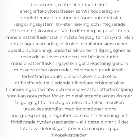
flaskstorlek, materialkompatibilitet,
energieffektivitetsklasser samt inkludering av
kompletterande funktioner såsom automatiska
rengöringssystem, UV-sterilisering och integrerade
förpackningslösningar. Vid bedömning av priset för en
mineralvattenflaskmaskin måste företag ta hänsyn till den
totala ägarkostnaden, inklusive installationskostnader,
operatörsutbildning, underhållskrav och tillgänglighet av
reservdelar. Investeringen i ett högkvalitativt
mineralvattenflaskningsystem ger avkastning genom
minskade arbetskostnader, minimerad produktspill,
förbättrad produktionskonsekvens och ökad
driftseffektivitet. Ledande tillverkare erbjuder olika
finansieringsalternativ och serviceavtal för efterförsäljning
som kan göra priset för en mineralvattenflaskmaskin mer
tillgängligt för företag av olika storlekar. Tekniken
utvecklas ständigt med innovationer inom
energibesparing, integration av smart tillverkning och
förbättrade hygienstandarder – allt detta bidrar till det
totala värdeförslaget utöver den ursprungliga
inköpskostnaden.