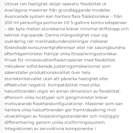
Utöver ren hastighet skiljer operativ flexibilitet ut
överlägsna maskiner från grundläggande modeller.
Avancerade system kan hantera flera flaskstorlekar – från
200 ml personliga portioner till 5-gallons kontorsdispenser
– där byte mellan storlekarna kräver minimal driftstopp och
teknisk ingripande. Denna mångsidighet visar sig
ovärderlig när marknadsundersökningar indikerar
förändrade konsumentpreferenser eller när säsongbundna
efterfrågemönster främjar olika förpackningsstorlekar.
Priset för mineralvattenflaskmaskiner med flexibilitet
inkluderar sofistikerade justeringsmekanismer som
säkerställer produktionskvalitet över hela
storleksintervallet utan att påverka hastighet eller
effektivitet negativt. Kompatibilitet med olika
halsutföranden utgör en annan dimension av flexibilitet,
eftersom olika locktyper och gängmönster kräver
motsvarande flaskhalskonfigurationer. Maskiner som kan
hantera olika halsutföranden ger framtids­säkring mot
utvecklingen av förpackningsstandarder och möjliggör
differentiering genom unika slutförningssystem.
Integrationen av servodrivna komponenter i