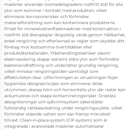
maskiner använder livsmedelsgradens rostfritt stål för alla
ytor som kommer i kontakt med produkten, vilket
eliminerar korrosionsrisker och förhindrar
materialförslitning som kan kontaminera produkterna.
Priset för mineralvattenflaskmaskiner med konstruktion i
rostfritt stål återspeglar långsiktig värde genom hållbarhet,
enkel rengöring och efterlevnad av regler som skyddar ditt
företag mot kostsamma överträdelser eller
produktåterkallanden. Ytbehandlingstekniker såsom
elektropolering skapar extremt släta ytor som förhindrar
bakterievidhäftning och underlättar grundlig rengöring,
vilket minskar rengöringstiden samtidigt som
effektiviteten ökar. Utformningen av utrustningen följer
hygieniska designprinciper som eliminerar döda
utrymmen, skarpa hörn och horisontella ytor där rester kan
ackumuleras och skapa kontamineringsrisker. Driptäta
designlösningar och självrinnsystem säkerställer
fullständig vätskeavledning under rengöringscykler, vilket
förhindrar stående vatten som kan främja mikrobiell
tillväxt. Clean-in-place-system (CIP-system) som är
integrerade i avancerade maskiner automatiserar