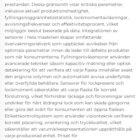
prestandan. Dessa gränssnitt visar kritiska parametrar,
inklusive aktuell produktionshastighet,
fyllningsnoggrannhetsstatistik, lockmomentavläsningar,
avvisningsfrekvenser och effektivitetsprocent, vilket
möjliggör beslut baserade på data. Integrationen av
sensorer i hela maskinen skapar omfattande
övervakningsnätverk som upptäcker avvikelser från
optimala parametrar innan de leder till defekta produkter
som når konsumenterna. Fyllningsnivåsensorer använder
avancerade tekniker såsom kapacitiv mätning eller optisk
detektering för att verifiera att varje flaska innehåller exakt
den angivna volymen och automatiskt avvisa underfyllda
eller överfyllda behållare. Sensorer för lockpresens och
lockmoment säkerställer att varje flaska får korrekt
förslutning, vilket förhindrar läckage och föroreningar samt
undviker för hårt åtdragna lock som kan skada gängorna
eller göra det svårt för konsumenten att öppna flaskan.
Etikettkontrollsystem som använder visionteknik verifierar
korrekt placering, orientering och tryckkvalitet, vilket
säkerställer att varumärkespresentationen upprätthålls på
varje producerad enhet. Priset för