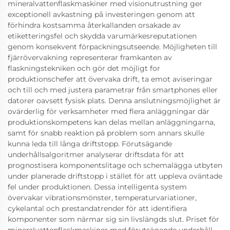
mineralvattenflaskmaskiner med visionutrustning ger
exceptionell avkastning på investeringen genom att
förhindra kostsamma återkallanden orsakade av
etiketteringsfel och skydda varumärkesreputationen
genom konsekvent förpackningsutseende. Möjligheten till
fjärrövervakning representerar framkanten av
flaskningstekniken och gör det möjligt for
produktionschefer att övervaka drift, ta emot aviseringar
och till och med justera parametrar från smartphones eller
datorer oavsett fysisk plats. Denna anslutningsmöjlighet är
ovärderlig för verksamheter med flera anläggningar där
produktionskompetens kan delas mellan anläggningarna,
samt för snabb reaktion på problem som annars skulle
kunna leda till långa driftstopp. Förutsägande
underhållsalgoritmer analyserar driftsdata för att
prognostisera komponentslitage och schemalägga utbyten
under planerade driftstopp i stället för att uppleva oväntade
fel under produktionen. Dessa intelligenta system
övervakar vibrationsmönster, temperaturvariationer,
cykelantal och prestandatrender för att identifiera
komponenter som närmar sig sin livslängds slut. Priset för
mineralvattenflaskmaskiner med förutsägande underhåll