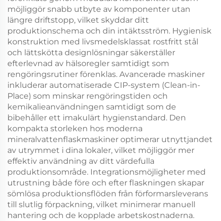
möjliggör snabb utbyte av komponenter utan
längre driftstopp, vilket skyddar ditt
produktionschema och din intäktsström. Hygienisk
konstruktion med livsmedelsklassat rostfritt stål
och lättskötta designlösningar säkerställer
efterlevnad av hälsoregler samtidigt som
rengöringsrutiner förenklas. Avancerade maskiner
inkluderar automatiserade CIP-system (Clean-in-
Place) som minskar rengöringstiden och
kemikalieanvändningen samtidigt som de
bibehåller ett imakulärt hygienstandard. Den
kompakta storleken hos moderna
mineralvattenflaskmaskiner optimerar utnyttjandet
av utrymmet i dina lokaler, vilket möjliggör mer
effektiv användning av ditt värdefulla
produktionsområde. Integrationsmöjligheter med
utrustning både före och efter flaskningen skapar
sömlösa produktionsflöden från förformarsleverans
till slutlig förpackning, vilket minimerar manuell
hantering och de kopplade arbetskostnaderna.