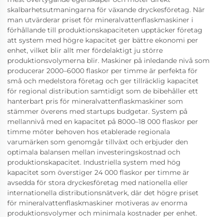
skalbarhetsutmaningarna för växande dryckesföretag. När
man utvärderar priset för mineralvattenflaskmaskiner i
förhållande till produktionskapaciteten upptäcker företag
att system med högre kapacitet ger bättre ekonomi per
enhet, vilket blir allt mer fördelaktigt ju större
produktionsvolymerna blir. Maskiner på inledande nivå som
producerar 2000–6000 flaskor per timme är perfekta för
små och medelstora företag och ger tillräcklig kapacitet
för regional distribution samtidigt som de bibehåller ett
hanterbart pris för mineralvattenflaskmaskiner som
stämmer överens med startups budgetar. System på
mellannivå med en kapacitet på 8000–18 000 flaskor per
timme möter behoven hos etablerade regionala
varumärken som genomgår tillväxt och erbjuder den
optimala balansen mellan investeringskostnad och
produktionskapacitet. Industriella system med hög
kapacitet som överstiger 24 000 flaskor per timme är
avsedda för stora dryckesföretag med nationella eller
internationella distributionsnätverk, där det högre priset
för mineralvattenflaskmaskiner motiveras av enorma
produktionsvolymer och minimala kostnader per enhet.