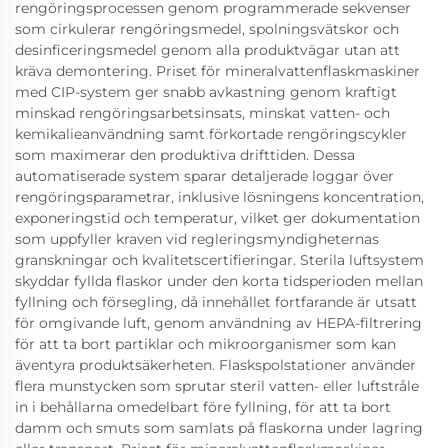
rengöringsprocessen genom programmerade sekvenser
som cirkulerar rengöringsmedel, spolningsvätskor och
desinficeringsmedel genom alla produktvägar utan att
kräva demontering. Priset för mineralvattenflaskmaskiner
med CIP-system ger snabb avkastning genom kraftigt
minskad rengöringsarbetsinsats, minskat vatten- och
kemikalieanvändning samt förkortade rengöringscykler
som maximerar den produktiva drifttiden. Dessa
automatiserade system sparar detaljerade loggar över
rengöringsparametrar, inklusive lösningens koncentration,
exponeringstid och temperatur, vilket ger dokumentation
som uppfyller kraven vid regleringsmyndigheternas
granskningar och kvalitetscertifieringar. Sterila luftsystem
skyddar fyllda flaskor under den korta tidsperioden mellan
fyllning och försegling, då innehållet fortfarande är utsatt
för omgivande luft, genom användning av HEPA-filtrering
för att ta bort partiklar och mikroorganismer som kan
äventyra produktsäkerheten. Flaskspolstationer använder
flera munstycken som sprutar steril vatten- eller luftstråle
in i behållarna omedelbart före fyllning, för att ta bort
damm och smuts som samlats på flaskorna under lagring