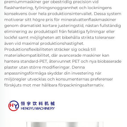
premiummaskiner ger obestridlig precision vid
flaskhantering, fyllningsnoggrannhet och lockningens
konsekvens över hela produktionsintervallet. Dessa system
motiverar sitt högre pris för mineralvattenflaskmaskiner
genom dramatiskt kortare justeringstid, nästan fullständig
eliminering av produktspill från felaktiga fyllningar eller
lockfel samt möjligheten att bibehålla strikta toleranser
även vid maximal produktionshastighet.
Produktionsflexibiliteten sträcker sig också till
materialkompatibilitet, där avancerade maskiner kan
hantera standard-PET, återvunnet PET och nya biobaserade
plaster utan större modifieringar. Denna
anpassningsförmåga skyddar din investering när
miljöregler utvecklas och konsumenternas preferenser
förskjuts mot mer hållbara förpackningsalternativ.