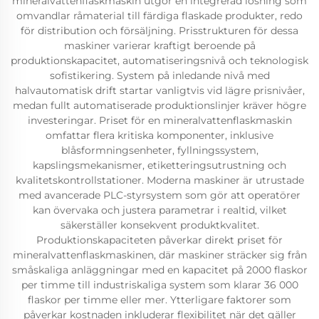
mineralvattenflaskmaskin utgör en integrerad lösning som
omvandlar råmaterial till färdiga flaskade produkter, redo
för distribution och försäljning. Prisstrukturen för dessa
maskiner varierar kraftigt beroende på
produktionskapacitet, automatiseringsnivå och teknologisk
sofistikering. System på inledande nivå med
halvautomatisk drift startar vanligtvis vid lägre prisnivåer,
medan fullt automatiserade produktionslinjer kräver högre
investeringar. Priset för en mineralvattenflaskmaskin
omfattar flera kritiska komponenter, inklusive
blåsformningsenheter, fyllningssystem,
kapslingsmekanismer, etiketteringsutrustning och
kvalitetskontrollstationer. Moderna maskiner är utrustade
med avancerade PLC-styrsystem som gör att operatörer
kan övervaka och justera parametrar i realtid, vilket
säkerställer konsekvent produktkvalitet.
Produktionskapaciteten påverkar direkt priset för
mineralvattenflaskmaskinen, där maskiner sträcker sig från
småskaliga anläggningar med en kapacitet på 2000 flaskor
per timme till industriskaliga system som klarar 36 000
flaskor per timme eller mer. Ytterligare faktorer som
påverkar kostnaden inkluderar flexibilitet när det gäller