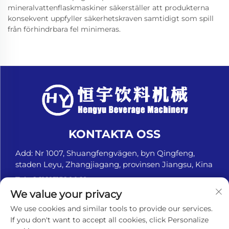
mineralvattenflaskmaskiner säkerställer att produkterna
konsekvent uppfyller säkerhetskraven samtidigt som spill
från förhindrbara fel minimeras.
KONTAKTA OSS
Add: Nr 1007, Shuangfengvägen, byn Qingfeng,
staden Leyu, Zhangjiagang, provinsen Jiangsu, Kina
Tel:
+8618151580069
We value your privacy
E-post:
[email protected]
We use cookies and similar tools to provide our services.
If you don't want to accept all cookies, click Personalize