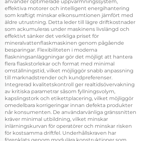
använder optimerade uppvärmningssystem,
effektiva motorer och intelligent energihantering
som kraftigt minskar elkonsumtionen jämfört med
äldre utrustning. Detta leder till lägre driftkostnader
som ackumuleras under maskinens livslängd och
effektivt sänker det verkliga priset för
mineralvattenflaskmaskinen genom pågående
besparingar. Flexibiliteten i moderna
flaskningsanläggningar gör det möjligt att hantera
flera flaskstorlekar och format med minimal
omställningstid, vilket möjliggör snabb anpassning
till marknadstrender och kundpreferenser.
Integrerad kvalitetskontroll ger realtidsövervakning
av kritiska parametrar såsom fyllningsvolym,
kapslingstork och etikettplacering, vilket möjliggör
omedelbara korrigeringar innan defekta produkter
når konsumenten. De användarvänliga gränssnitten
kräver minimal utbildning, vilket minskar
inlärningskurvan för operatörer och minskar risken
för kostsamma driftfel. Underhållskraven har
förenklats genom modulära konstruktioner som