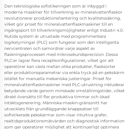
Den teknologiska sofistikeringen som är inbyggd i
moderna maskiner för tillverkning av mineralvattenflaskor
revolutionerar produktionshantering och kvalitetssäkring,
vilket gör priset för mineralvattenflaskmaskiner till en
ingångsport till tillverkningsmöjligheter enligt Industri 4.0.
Nutida system är utrustade med programmerbara
logikstyrningar (PLC) som fungerar som den intelligenta
nervcentralen och samordnar varje aspekt av
flaskningsprocessen med mikrosekundsprecision. Dessa
PLC:er lagrar flera receptkonfigurationer, vilket gör att
operatörer kan växla mellan olika produkter, flasksorter
eller produktionsparametrar via enkla tryck på en pekskärm
istället for manuella mekaniska justeringar. Priset för
mineralvattenflaskmaskiner med PLC-utrustning inkluderar
betydande värde genom minskade omställningstider, vilket
direkt översätts till fler produktiva timmar och ökad
intäktsgenerering. Människa-maskin-gränssnitt har
utvecklats från grundläggande knappsatser till
sofistikerade pekskärmar som visar intuitiva grafer,
realtidsproduktionsmätvärden och diagnostisk information
som ger operatörer möjlighet att kontinuerligt optimera