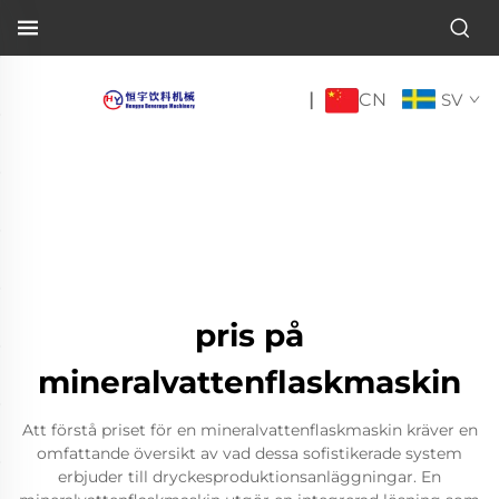
CN
|
SV
pris på
mineralvattenflaskmaskin
Att förstå priset för en mineralvattenflaskmaskin kräver en
omfattande översikt av vad dessa sofistikerade system
erbjuder till dryckesproduktionsanläggningar. En