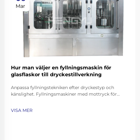
Mar
Hur man väljer en fyllningsmaskin för
glasflaskor till dryckestillverkning
Anpassa fyllningstekniken efter dryckestyp och
känslighet. Fyllningsmaskiner med mottryck för
kolsyrade drycker och öl. Kolsyrade drycker som läsk,
mousserande vatten och öl kräver noggranna
VISA MER
fyllningstekniker för att bevara deras mousserande
egenskaper samtidigt som man undviker överdriven
skumning…