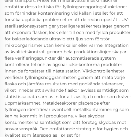
eller transport. Priset för mineralvattenflaskmaskiner
omfattar dessa kritiska för-fyllningsrengöringsfunktioner
som förhindrar kontaminering vid källan i stället för att
försöka upptäcka problem efter att de redan uppstått. UV-
sterilisationssystem ger ytterligare säkerhetslager genom
att exponera flaskor, lock eller till och med fyllda produkter
för bakteriedödande ultraviolettt ljus som förstör
mikroorganismer utan kemikalier eller värme. Integration
av kvalitetskontroll genom hela produktionslinjen skapar
flera verifieringspunkter där automatiserade system
kontrollerar fel och avlägsnar icke-konforma produkter
innan de fortsätter till nästa station. Viktkontrollenheter
verifierar fyllningsnoggrannheten genom att mäta varje
flaska och jämföra resultaten med godkända toleranser,
vilket innebär att avvikande flaskor avvisas samtidigt som
statistiska data samlas in för att avslöja trender som kräver
uppmärksamhet. Metaldetektorer placerade efter
fyllningen identifierar eventuell metallkontaminering som
kan ha kommit in i produkterna, vilket skyddar
konsumenterna samtidigt som ditt företag skyddas mot
ansvarsanspråk. Den omfattande strategin för hygien och
kvalitet som återspeglas i priset för