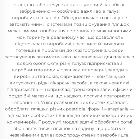
сталі, що забезпечує санітарні умови й запобігає
забрудненню — особливо важливо в галузі
виробництва напоїв. Обладнання часто оснащене
автоматичними системами позиціонування пляшок,
механізмами запобігання переливу та можливостями
моніторингу в реальному часі, що дозволяють
відстежувати виробничі показники й виявляти
потенційні проблеми до їх загострення. Сфери
застосування автоматичного наповнювача для пляшок з
водою охоплюють різні галузі: підприємства з
виробництва води у пляшках, пивоварні, заводи з
виробництва соків, фармацевтичні компанії, що
випускають рідкі лікарські засоби, а також невеликі
підприємства — наприклад, тренажерні зали, офіси чи
роздрібні магазини, що надають послуги повторного
наповнення. Універсальність цих систем дозволяє
обробляти пляшки різних розмірів, форм і матеріалів —
від малих особистих пляшок до великих комерційних
контейнерів. Просунуті моделі здатні обробляти сотні
або навіть тисячі пляшок на годину, що робить їх
незамінними для високопродуктивних виробництв.