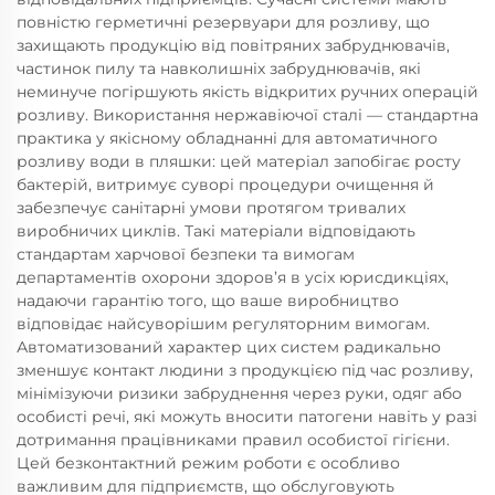
повністю герметичні резервуари для розливу, що
захищають продукцію від повітряних забруднювачів,
частинок пилу та навколишніх забруднювачів, які
неминуче погіршують якість відкритих ручних операцій
розливу. Використання нержавіючої сталі — стандартна
практика у якісному обладнанні для автоматичного
розливу води в пляшки: цей матеріал запобігає росту
бактерій, витримує суворі процедури очищення й
забезпечує санітарні умови протягом тривалих
виробничих циклів. Такі матеріали відповідають
стандартам харчової безпеки та вимогам
департаментів охорони здоров’я в усіх юрисдикціях,
надаючи гарантію того, що ваше виробництво
відповідає найсуворішим регуляторним вимогам.
Автоматизований характер цих систем радикально
зменшує контакт людини з продукцією під час розливу,
мінімізуючи ризики забруднення через руки, одяг або
особисті речі, які можуть вносити патогени навіть у разі
дотримання працівниками правил особистої гігієни.
Цей безконтактний режим роботи є особливо
важливим для підприємств, що обслуговують