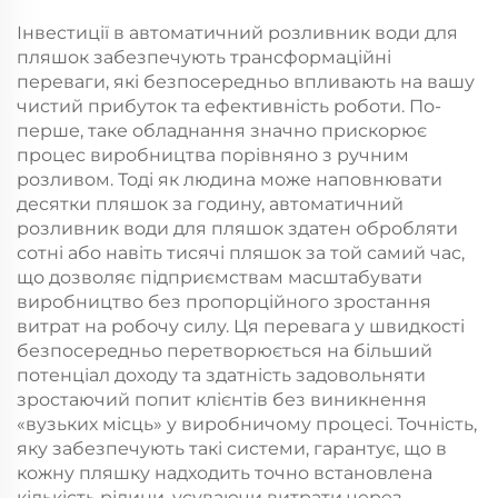
Інвестиції в автоматичний розливник води для
пляшок забезпечують трансформаційні
переваги, які безпосередньо впливають на вашу
чистий прибуток та ефективність роботи. По-
перше, таке обладнання значно прискорює
процес виробництва порівняно з ручним
розливом. Тоді як людина може наповнювати
десятки пляшок за годину, автоматичний
розливник води для пляшок здатен обробляти
сотні або навіть тисячі пляшок за той самий час,
що дозволяє підприємствам масштабувати
виробництво без пропорційного зростання
витрат на робочу силу. Ця перевага у швидкості
безпосередньо перетворюється на більший
потенціал доходу та здатність задовольняти
зростаючий попит клієнтів без виникнення
«вузьких місць» у виробничому процесі. Точність,
яку забезпечують такі системи, гарантує, що в
кожну пляшку надходить точно встановлена
кількість рідини, усуваючи витрати через