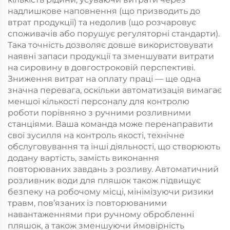
надлишкове наповнення (що призводить до
втрат продукції) та недолив (що розчаровує
споживачів або порушує регуляторні стандарти).
Така точність дозволяє довше використовувати
наявні запаси продукції та зменшувати витрати
на сировину в довгостроковій перспективі.
Зниження витрат на оплату праці — ще одна
значна перевага, оскільки автоматизація вимагає
меншої кількості персоналу для контролю
роботи порівняно з ручними розливними
станціями. Ваша команда може перенаправити
свої зусилля на контроль якості, технічне
обслуговування та інші діяльності, що створюють
додану вартість, замість виконання
повторюваних завдань з розливу. Автоматичний
розливник води для пляшок також підвищує
безпеку на робочому місці, мінімізуючи ризики
травм, пов’язаних із повторюваними
навантаженнями при ручному обробленні
пляшок, а також зменшуючи ймовірність