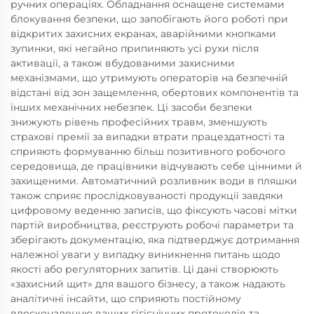
ручних операціях. Обладнання оснащене системами
блокування безпеки, що запобігають його роботі при
відкритих захисних екранах, аварійними кнопками
зупинки, які негайно припиняють усі рухи після
активації, а також вбудованими захисними
механізмами, що утримують операторів на безпечній
відстані від зон защемлення, обертових компонентів та
інших механічних небезпек. Ці засоби безпеки
знижують рівень професійних травм, зменшують
страхові премії за випадки втрати працездатності та
сприяють формуванню більш позитивного робочого
середовища, де працівники відчувають себе цінними й
захищеними. Автоматичний розливник води в пляшки
також сприяє прослідковуваності продукції завдяки
цифровому веденню записів, що фіксують часові мітки
партій виробництва, реєструють робочі параметри та
зберігають документацію, яка підтверджує дотримання
належної уваги у випадку виникнення питань щодо
якості або регуляторних запитів. Ці дані створюють
«захисний щит» для вашого бізнесу, а також надають
аналітичні інсайти, що сприяють постійному
вдосконаленню ваших гігієнічних протоколів та