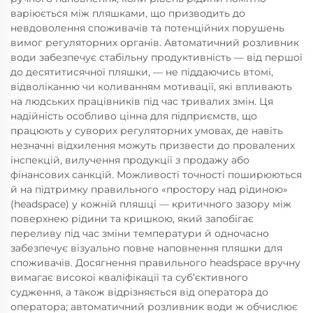
варіюється між пляшками, що призводить до
невдоволення споживачів та потенційних порушень
вимог регуляторних органів. Автоматичний розливник
води забезпечує стабільну продуктивність — від першої
до десятитисячної пляшки, — не піддаючись втомі,
відволіканню чи коливанням мотивації, які впливають
на людських працівників під час тривалих змін. Ця
надійність особливо цінна для підприємств, що
працюють у суворих регуляторних умовах, де навіть
незначні відхилення можуть призвести до провалених
інспекцій, вилучення продукції з продажу або
фінансових санкцій. Можливості точності поширюються
й на підтримку правильного «простору над рідиною»
(headspace) у кожній пляшці — критичного зазору між
поверхнею рідини та кришкою, який запобігає
переливу під час зміни температури й одночасно
забезпечує візуально повне наповнення пляшки для
споживачів. Досягнення правильного headspace вручну
вимагає високої кваліфікації та суб’єктивного
судження, а також відрізняється від оператора до
оператора; автоматичний розливник води ж обчислює