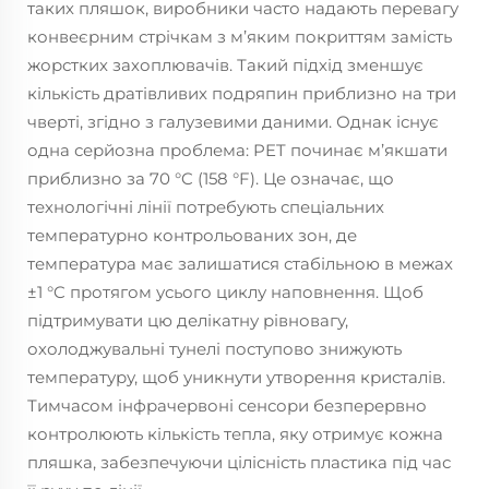
таких пляшок, виробники часто надають перевагу
конвеєрним стрічкам з м’яким покриттям замість
жорстких захоплювачів. Такий підхід зменшує
кількість дратівливих подряпин приблизно на три
чверті, згідно з галузевими даними. Однак існує
одна серйозна проблема: PET починає м’якшати
приблизно за 70 °C (158 °F). Це означає, що
технологічні лінії потребують спеціальних
температурно контрольованих зон, де
температура має залишатися стабільною в межах
±1 °C протягом усього циклу наповнення. Щоб
підтримувати цю делікатну рівновагу,
охолоджувальні тунелі поступово знижують
температуру, щоб уникнути утворення кристалів.
Тимчасом інфрачервоні сенсори безперервно
контролюють кількість тепла, яку отримує кожна
пляшка, забезпечуючи цілісність пластика під час