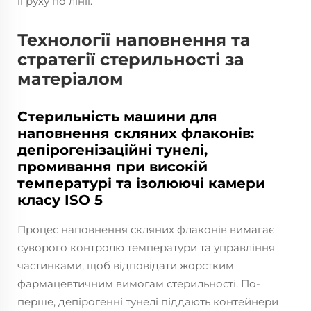
її руху по лінії.
Технології наповнення та
стратегії стерильності за
матеріалом
Стерильність машини для
наповнення скляних флаконів:
депірогенізаційні тунелі,
промивання при високій
температурі та ізолюючі камери
класу ISO 5
Процес наповнення скляних флаконів вимагає
суворого контролю температури та управління
частинками, щоб відповідати жорстким
фармацевтичним вимогам стерильності. По-
перше, депірогенні тунелі піддають контейнери