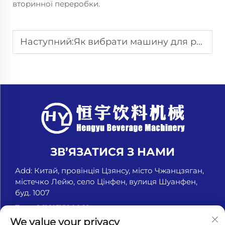
вторинної переробки.
Наступний:
Як вибрати машину для розливу напоїв у скляні пляшки
ЗВ’ЯЗАТИСЯ З НАМИ
Add: Китай, провінція Цзянсу, місто Чжанцзяган,
містечко Лейю, село Цінфен, вулиця Шуанфен,
буд. 1007
Тел.:
+8618151580069
We value your privacy
Ел. пошта:
[email protected]