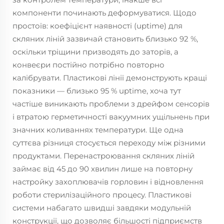
компоненти починають деформуватися. Щодо
простоїв: коефіцієнт наявності (uptime) для
скляних ліній зазвичай становить близько 92 %,
оскільки тріщини призводять до заторів, а
конвеєри постійно потрібно повторно
калібрувати. Пластикові лінії демонструють кращі
показники — близько 95 % uptime, хоча тут
частіше виникають проблеми з дрейфом сенсорів
і втратою герметичності вакуумних ущільнень при
значних коливаннях температури. Ще одна
суттєва різниця стосується переходу між різними
продуктами. Перенастроювання скляних ліній
займає від 45 до 90 хвилин лише на повторну
настройку захоплювачів горловин і відновлення
роботи стерилізаційного процесу. Пластикові
системи набагато швидші завдяки модульній
конструкції, що дозволяє більшості підприємств