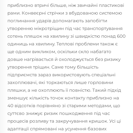
приблизно втричі більше, ніж звичайні пластикові
рами. Конвеєрні стрічки з вбудованою системою
поглинання ударів допомагають запобігти
утворенню мікротріщин під час транспортування
сотень пляшок на хвилину зі швидкістю понад 600
одиниць на хвилину. Теплові проблеми також є
ще одним викликом, оскільки скло набагато
довше нагрівається й охолоджується без ризику
утворення тріщин. Саме тому більшість
підприємств зараз використовують спеціальні
захоплювачі, які торкаються лише горловини
пляшки, а не охоплюють її повністю. Такий підхід
зменшує кількість точок контакту приблизно на
40 відсотків порівняно зі старими методами, що
суттєво знижує ризик пошкодження під час
процесів розливу та закручування кришок. Усі ці
адаптації спрямовані на усунення базових