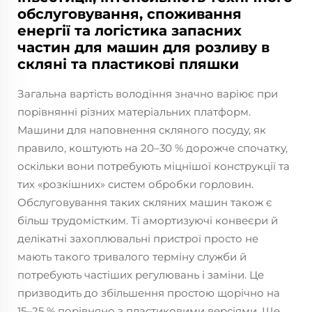
обслуговування, споживання
енергії та логістика запасних
частин для машин для розливу в
скляні та пластикові пляшки
Загальна вартість володіння значно варіює при
порівнянні різних матеріальних платформ.
Машини для наповнення скляного посуду, як
правило, коштують на 20–30 % дорожче спочатку,
оскільки вони потребують міцнішої конструкції та
тих «розкішних» систем обробки горловин.
Обслуговування таких скляних машин також є
більш трудомістким. Ті амортизуючі конвеєри й
делікатні захоплювальні пристрої просто не
мають такого тривалого терміну служби й
потребують частіших регулювань і заміни. Це
призводить до збільшення простою щорічно на
15–25 % порівняно з пластиковими версіями. Ще